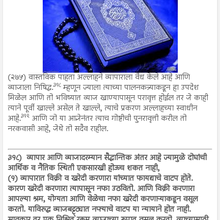
(२७५) वास्तविक पाहता अल्लाहने व्यापाराला वैध केले आहे आणि
३१८
व्याजाला निषिद्ध.
म्हणून ज्याला त्याच्या पालनकत्र्याकडून हा उपदेश
मिळेल आणि तो भविष्यात व्याज खाण्यापासून परावृत्त होईल तर जे काही
त्याने पूर्वी खाल्ले असेल ते खाल्ले, त्याचे प्रकरण अल्लाहच्या स्वाधीन
३१९
आहे.
आणि जो या आज्ञेनंतर त्याच गोष्टीची पुनरावृत्ती करील तो
नरकवासी आहे, जेथे तो सदैव राहील.
३१८)
व्यापार आणि व्याजादरम्यान सैद्धान्तिक अंतर आहे ज्यामुळे दोघांची
आर्थिक व नैतिक स्थिती एकसारखी होऊच शकत नाही,
(१) व्यापारात विक्री व खरेदी करणारा यांच्यात फायद्याचे वाटप होते.
कारण खरेदी करणारा त्यापासून नफा उठवितो. आणि विक्री करणारा
आपल्या श्रम, योग्यता आणि वेळेचा नफा खरेदी करणाऱ्याकडून वसूल
करतो. याविरुद्ध व्याजबट्ट्ट्यात नफ्याचे वाटप या न्यायाने होत नाही.