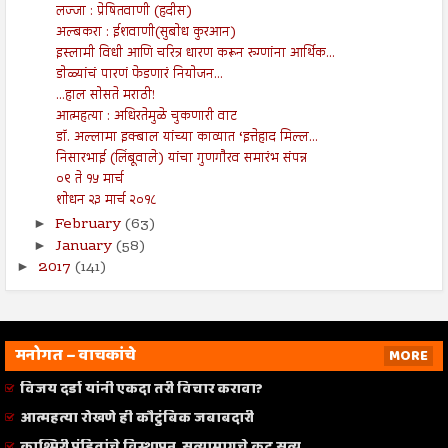
लज्जा : प्रेषितवाणी (हदीस)
अल्बकरा : ईशवाणी(सुबोध कुरआन)
इस्लामी विधी आणि चरित्र धारण करून रुग्णांना आर्थिक...
डोळ्यांचं पारणं फेडणारं नियोजन...
...हाल सोसते मराठी!
आत्महत्या : अधिरतेमुळे चुकणारी वाट
डॉ. अल्लामा इक्बाल यांच्या काव्यात ‘इत्तेहाद मिल्ल...
निसारभाई (लिंबूवाले) यांचा गुणगौरव समारंभ संपन्न
०९ ते १५ मार्च
शोधन २३ मार्च २०१८
February
(63)
►
January
(58)
►
2017
(141)
►
मनोगत – वाचकांचे
MORE
विजय दर्डा यांनी एकदा तरी विचार करावा?
आत्महत्या रोखणे ही कौटुंबिक जबाबदारी
काश्मिरी पंडितांचे विस्थापन, सत्यामागचे कटू सत्य