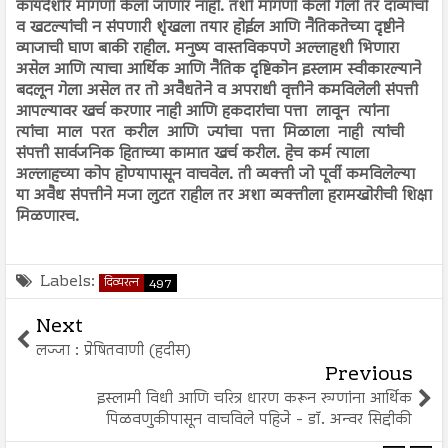
कायदेशीर मागणी केली जाणार नाही. तशी मागणी केली गेली तर दाव्यांची
व खटल्यांची न संपणारी शृंखला तयार होईल आणि नैतिकतेच्या दृष्टीने
व्याजाची घाण बाकी राहील. मनुष्य वास्तविकपणे अल्लाहशी भिणारा
असेल आणि त्याचा आर्थिक आणि नैतिक दृष्टिकोन इस्लाम स्वीकारल्याने
बदलून गेला असेल तर तो अवैधतेने व अपराधी वृत्तीने कमविलेली संपत्ती
आपल्यावर खर्च करणार नाही आणि हकदारांचा पत्ता लावून त्यांना
त्यांचा माल परत करील आणि ज्यांचा पत्ता मिळाला नाही त्यांची
संपत्ती सार्वजनिक हिताच्या कामात खर्च करील. हेच कर्म त्याला
अल्लाहच्या कोप होण्यापासून वाचवेल. ती व्यक्ती जो पूर्वी कमविलेल्या
या अवैध संपत्तीने मजा लुटत राहील तर अशा व्यक्तीला हरामखोरीची शिक्षा
मिळणारच.
Labels:
दिव्यरत्न
497
Next
लज्जा : प्रेषितवाणी (हदीस)
Previous
इस्लामी विधी आणि चरित्र धारण करून रुग्णांना आर्थिक
पिळवणुकीपासून वाचविले पहिजे - डॉ. अन्वर सिद्दीकी