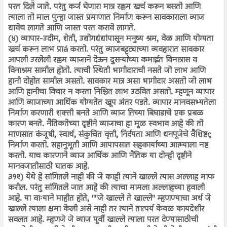
परत दिले जाते. परंतु कर्ज घेणारा मात्र रक्कम खर्च करून बसतो आणि
त्याला तो माल पुन्हा जास्त प्रमाणात निर्माण करून सावकाराला व्याज
द्यावेच लागते आणि जास्त परत करावे लागते.
(४) व्यापार-उदीम, शेती, उद्योगधंद्यांपासून मनुष्य श्रम, वेळ आणि योग्यता
खर्च करून लाभ प्राá करतो. परंतु व्याजबट्ट्ट्याच्या व्यवहारात सावकार
आपली उरलेली रक्कम व्याजाने देऊन दुसऱ्याच्या कमाईत विनात्रास व
विनाश्रम सामील होतो. त्याची स्थिती भागीदाराची नसते जो लाभ आणि
हानी दोहोत सामील असतो. सावकार मात्र असा भागीदार असतो जो लाभ
आणि हानीचा विचार न करता निश्चित लाभ उठवित असतो. म्हणून व्यापार
आणि व्याजाच्या आर्थिक योग्यतेत खूप अंतर पडते. व्यापार मानवसभ्यतेला
निर्माण करणारी शक्ती बनते आणि व्याज तिच्या बिघाडाचे एक प्रबळ
कारण बनते. नैतिकतेच्या दृष्टीने व्याजाचा हा मूळ स्वभाव आहे की तो
माणसात कंजूषी, स्वार्थ, संकुचित वृत्ती, निर्दयता आणि धनपूजेचे वैशिष्टç
निर्माण करतो. सहानुभूती आणि आपापसात सहकार्याच्या आत्म्याला नष्ट
करतो. याच कारणाने व्याज आर्थिक आणि नैतिक या दोन्ही दृष्टीने
मानवजातीसाठी घातक आहे.
३१९) येथे हे सांगितले नाही की जे काही त्याने खाल्ले त्यास अल्लाह माफ
करील. परंतु सांगितले जात आहे की त्याचा मामला अल्लाहच्या हवाली
आहे. या वाःयाने माहीत होते, ""जे खाल्ले ते खाल्ले'' म्हणण्याचा अर्थ जे
खाल्ले त्याला क्षमा केली असे नाही तर त्याने तात्पर्य केवळ कायदेशीर
सवलत आहे. म्हणजे जे व्याज पूर्वी खाल्ले त्याला परत देण्यासाठीची