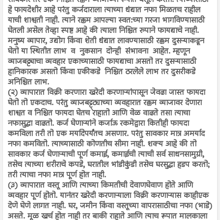
सावकार तर एक निश्चित रक्कम व्याजाच्या रूपात वसूल करतो. त्याच्यासाठी
हे फायदेशीर आहे परंतु कर्जदाराला त्याच्या धंद्यात नफा मिळतच राहील
याची शाश्वती नाही. त्याने रक्कम आपल्या स्वत:च्या गरजा भागविण्यासाठी
घेतली असेल तेव्हा स्पष्ट आहे की त्याला निश्चित रुपाने फायद्याचे नाही.
मनुष्य व्यापार, उद्योग किंवा शेती धंद्यात लावण्यासाठी रक्कम दुसऱ्याकडून
घेतो या स्थितीत लाभ व नुकसान दोन्ही संभावना आहेत. म्हणून
व्याजबट्ट्याचा व्यवहार एकाच्यासाठी फायद्याचा असतो तर दुसऱ्यासाठी
हानिकारक असतो किंवा एकीकडे निश्चित ठरलेले लाभ तर दुसरीकडे
अनिश्चित लाभ.
(२) व्यापारात विक्री करणारा खरेदी करणाऱ्यांपासून जेवढा जास्त फायदा
घेतो तो एकदाच. परंतु व्याजबट्ट्ट्याच्या व्यवहारात रक्कम व्याजावर देणारा
शाश्वत व निश्चित फायदा घेतच राहातो आणि वेळ वाढते तसा त्याचा
नफासुद्धा वाढतो. कर्ज घेणाऱ्यांने कर्जाऊ रकमेद्वारा कितीही फायदा
कमविला तरी तो एक मर्यादेपर्यंतच असणार. परंतु सावकार मात्र अमर्याद
नफा कमवितो. त्याच्यासाठी कोणतीच सीमा नाही. शक्य आहे की तो
सावकार कर्ज घेणाऱ्याची पूर्ण कमाई, कमाईची त्याची सर्व साधनसामुग्री,
तसेच त्याच्या शरीराचे कपडे, घरातील भांडीकुंडी तसेच घरसुद्धा हडप करतो;
तरी त्याचा नफा मात्र पूर्ण होत नाही.
(३) व्यापारात वस्तू आणि त्याच्या किमतीची देवाणघेवाण होते आणि
व्यवहार पूर्ण होतो. यानंतर खरेदी करणाऱ्याला विक्री करणाऱ्यास काहीएक
देणे घेणे लागत नाही. घर, जमीन किंवा वस्तूच्या वापरासाठीचा नफा (भाडे)
असते. मूळ खर्च होत नाही तर बाकी राहाते आणि त्याच रूपात मालकाला