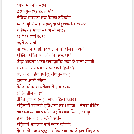
‘अ’सन्माननीय मरण
दहशतगुरू (?) 'डबल श्री'
लैंगिक समानता एक वेगळा दृष्टिकोन
मराठी मुस्लिम हा चक्रव्युव्ह भेदू शकतील काय?
शरिअतवर आम्ही समाधानी आहोत
२३ ते २९ मार्च २०१८
१६ ते २२ मार्च
पाकिस्तान ही डॉ. इक्बाल यांची योजना नव्हती
मुस्लिम महिलांच्या मोर्चांचा अन्वयार्थ
जेव्हा आपला आत्मा जन्मापुर्वीच एका ईश्वराला मानतो ...
संयम आणि दृढता : प्रेषितवाणी (हदीस)
अल्बकरा : ईशवाणी(सुबोध कुरआन)
इस्लाम आणि स्त्रिया
बेरोजगारीवर स्वयंरोजगारी हाच उपाय
सीरियातील यादवी
प्रेषित मुहम्मद (स.) : आद्य महिला उद्धारक
महिलांनी सरकारी सुविधांचा लाभ घ्यावा – चेतना दीक्षित
इक्बालांच्या काव्यातील राष्ट्रविषयक चिंतन, सांस्कृ...
डोळे दिपवणारा तब्लिगी इज्तेमा
महिलांचे समाजात नक्की स्थान कोणते?
देशासाठी एक उत्कृष्ट नागरिक तयार करणे हाच शिक्षणाच...