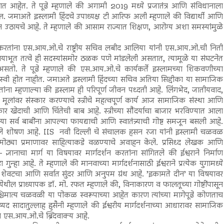
ात आहेत. ते पूढे म्हणाले की अगामी 2019 मध्ये प्रजातंत्र आणि संविधानाला
ल. जमाअते इस्लामी हिंदचे उपाध्यक्ष टी आरिफ अली म्हणाले की विद्यार्थी आणि
थून उठायचे आहे. ते म्हणाले की आसाम राज्यात शिक्षण, आरोग्य अशा समस्यांमुळे
र्शन करतांना एस.आय.ओ.चे राष्ट्रीय सचिव लबीद आलिया यांनी एस.आय.ओ.ची निती
पायाभूत तत्वे ही सदस्यांसमोर ठळक पणे मांडलेली असतात, त्यामूळे या संघटनेत
र असतो. ते पूढे म्हणाले की एस.आय.ओ.चे कार्यकर्ते इस्लामच्या शिकवणीच्या
ी होत नाहीत. जमाअते इस्लामी हिंदच्या सचिव अतिया सिद्दीका या सामाजिक
ना म्हणाल्या की इस्लाम ही परिपूर्ण जीवन पध्दती आहे. लिंगभेद, जातीयवाद,
मूलांवर संस्कार करण्याचे स्त्रीचे महत्वपूर्ण कार्य आज सामाजिक संस्था आणि
 खेदाची आणि चिंतेची बाब आहे. स्त्रीच्या सौंदर्याचा बाजार भरविण्यात आला
ा सर्व बाबींना आपल्या फायद्याची आणि स्वातंत्र्याची गोष्ट समजून बसली आहे.
 असलेले शोषण आहे. IIS नवी दिल्ली चे संचालक हसन रजा यांनी इस्लामी चळवळ
 मोठ्या प्रमाणावर साहित्याकडे वळण्याचे अवाहन केले. प्रसिध्द लेखक आणि
ज्ञानाचा मार्ग या विषयावर मार्गदर्शन करतांना सांगितले की ईश्वराने निर्माण
गुन्हा आहे. ते म्हणाले की मानवाच्या मार्गदर्शनासाठी ईश्वराने प्रत्येक युगामध्ये
रआन शेवटचा आणि सर्वात सुंदर आणि अनुपम ग्रंथ आहे. ’इकामते दीन’ या विषयावर
येथील प्राध्यापक डॉ. मो. रफत म्हणाले की, विनाकारण व फालतूच्या गोष्टींपासून
 पाश्चिमात्य चळवळी या पोकळ स्वरूपाच्या आहेत कारण त्यांच्या मागेपूढे कोणताच
य्यद सादातुल्लाह हुसैनी म्हणाले की ईश्वरीय मार्गदर्शनाच्या आधारावर सामाजिक
च एस.आय.ओ.चे ब्रिदवाक्य आहे.