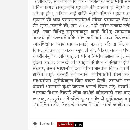
शलोकतंत्र, सार्वजनिक विवेक - वैकल्पिक माध्यमांची संभ
सचिव सय्यद अजहरूद्दीन म्हणाले की इस्लाम हा नेहमी इ
परिपक्व होता, परिपक्व आहे आणि नेहमी परिपक्व राहणार आहे
म्हणाले की आज प्रसारमाध्यमांमध्ये मोठ्या प्रमाणावर भ
सेन गुप्ता म्हणाले की, सन 2014 मध्ये नवीन सरकार सत्त
आहे. एका विशिष्ट समुदायाकडून काही विशिष्ट समाजांन
असतांनाही सरकारचे डोके शांत कसे आहे. आज तिरस्काराचे
न्यायधिशांवर न्याय मागण्यासाठी पत्रकार परिषदा बोलवा
विकलीचे एजाज असलम म्हणाले की, ’गेल्या सत्तर वर्षां
नागरीकांमुळेच लोकशाहीला धोका निर्माण झाला आहे. ज्या 
होऊन जाईल. त्यामूळे लोकशाहीचे संगोपन व संरक्षण होणे
संरक्षण, प्रसार माध्यमांचा दर्जा यांच्या बाबतीत विचार 
अजित साही, कानडी वर्तमानपत्र वार्ताभारतीचे संस्थाप
माध्यमांच्या भूमिकेबद्दल चिंता व्यक्त केली. जमाअते इस्
व्यक्ती आपापली बुध्दी वापरून आपले विचार मांडू शकतो 
ईश्वरावर विश्वास ठेवणारे लोक कधीही कोणत्याही एका बाजूल
करतात, तर गुन्हेगार ते लोकं सुध्दा आहेत जे गुन्हेगाराला 
(अधिवेशन तीन दिवसाचे असल्याने जागेअभावी काही मान्यव
Labels:
मुख्य लेख
953