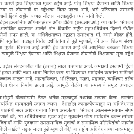
र करणे हाच शिक्षणाचा मुख्य उद्देश आहे. परंतु शिक्षण देणाऱ्या आणि शिक्षण
ाऱ्या या दोघांनाही या उद्देशाचा विसर पडला आहे, असे प्रतिपादन जमाअते
लामी हिंदचे राष्ट्रीय अध्यक्ष मौलाना जलालूद्दीन उमरी यांनी केले.
टुडंट्स इस्लामिक ऑर्गनायझेशन ऑफ इंडिया (एस.आय.ओ.) च्या वतीने ‘संकल्प
र आयोजित करण्यात आलेले तीन दिवसीय राष्ट्रीय महाअधिवेशन दिल्ली येथील
 रोजी संपन्न झाले. या अधिवेशनाच्या उद्घाटन समारंभात मौ. उमरी बोलत होते.
 स्तुतीला कडाडून विरोध दर्शवितांना ते पुढे म्हणाले, की आज शिक्षण संस्था
 उद्देश पुर्णत: विसरला आहे आणि हेच कारण आहे की आधुनिक काळात शिक्षण
त्यामुळे शिक्षण देणाऱ्या आणि शिक्षण घेणाऱ्या दोघांनीही शिक्षणाचा मूळ उद्देश
. तद्नंतर संघटनेवरील गीत (तराना) सादर करण्यात आले. जमाअते इस्लामी हिंदचे
कर्म हटवा आणि नव्या आशा निर्माण करा’ या विषयावर मार्गदर्शन करतांना सांगितले
चांक गाठला आहे. सांप्रदायिकता, अश्लिलता, नग्नता, भ्रष्टाचार, व्याभिचार तसेच
स्थेला धेाका निर्माण झाला आहे. त्यामुळे वेळीच या समस्यांचे समूळ उच्चाटन
्श्वभूमी डोळ्यांसमोर ठेऊन अनेक महत्वपूर्ण तथ्यांचा उलगडा केला. त्यानंतर
थम उपस्थित मान्यवरांचे स्वागत करून देशातील कानाकोपऱ्यातून या अधिवेशनात
ले. याप्रसंगी सदर अधिवेशनाचा विषय असलेल्या ’संकल्प आत्मसम्मानाचा- संघर्ष
ाले की, ’या अधिवेशनाचा मुख्य उद्देश युवकांना योग्य मार्गदर्शन करून त्यांच्या
 विद्यार्थी आणि युवकांना समसामायिक मुद्यांची व सामाजिक परिस्थितीची जाणीव
ेले जाईल’. नहास माला पुढे म्हणाले की,’ या राष्ट्रीय अधिवेशनाच्या माध्यमातून