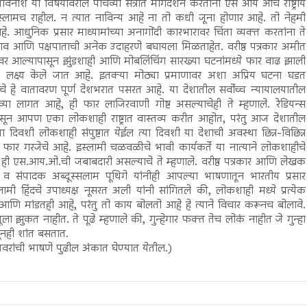
ावनाश या विषयावरील पाचव्या सत्रात मार्गदर्शन करतांना एस आय ओचे राष्ट्रीय
स्लामच राहील. न त्यात नाविन्य आहे ना तो कधी जूना होणार आहे. तो नेहमी
. आधुनिक प्रसार माध्यामांच्या अनागोंदी कारभारावर चिंता व्यक्त करतांना ते
ेदभाव आणि पक्षपाताची अनेक उदाहरणे बघायला मिळताहेत. वरीष्ठ पत्रकार अमीत
ेवर आल्यापासून झुंडशाही आणि मोबलिंचिंग सारख्या घटनांमध्ये फार वाढ झाली
ा लक्ष्य केले जात आहे. इतक्या मोठ्या प्रमाणावर अशा अप्रिय घटना घडत
 हे वातावरण पूर्ण देशभरात पसरत आहे. या देशातील सर्वोच्च न्यायालयातील
व्या लागत आहे, ही फार लाजिरवाणी गोष्ट असल्याचेही ते म्हणाले. रेडियन्स
पासून आपण एका लोकशाही राष्ट्रात वास्तव्य करीत आहोत, परंतु आज देशातील
दिवशी लोकशाही संपुष्टात येईल त्या दिवशी या देशाची अवस्था छिन्न-विछिन्न
 फार गरजेचे आहे. इस्लामी चळवळीचे भावी कार्यकर्ते या नात्याने लोकशाहीचे
करणे ही एस.आय.ओ.ची जबाबदारी असल्याचे ते म्हणाले. वरीष्ठ पत्रकार आणि लेखक
क व संपादक अब्दूस्सलाम पूथिगे यांनीही आपल्या भाषणातून भारतीय प्रसार
लामी हिंदचे उपाध्यक्ष नूसरत अली यांनी सांगितले की, लोकशाही मध्ये प्रत्येक
आणि मांडतही आहे, परंतु तो काय बोलतो आहे हे त्याने विचार करूनच बोलावे.
ा झुकत नाहीत. ते पूढे म्हणाले की, गुन्हेगार फक्त तेच लोकं नाहीत जे गुन्हा
बघूनही शांत बसतात.
रांची भाषणे पुढील अंकात घेण्यात येतील.)