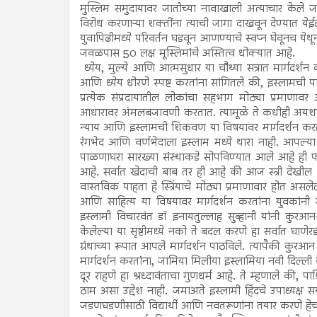
मुस्लिम समुदायावर जातीच्या नावाखाली अत्याचार केले ज
विरोध करणाऱ्या शक्तींना त्याची जागा दाखवून देण्यात येई
युवापिढीमध्ये परिवर्तन घडवून आणण्याचे स्वप्न घेवूनच ये
जवळपास 50 लक्ष मूस्लिमांचे अस्तित्व धोक्यात आहे.
ध्येय, मुल्ये आणि आत्मसुधार या चौथ्या सत्रात मार्गद
आणि ध्येय धोरणे स्पष्ट करतांना सांगितले की, इस्लामची 
प्रत्येक संप्रदायातील लोकांचा सहभाग मोठ्या प्रमाणाव
आधारावर अंमलबजावणी करतात. त्यामूळे ते कधीही अयशस्व
न्याय आणि इस्लामची शिकवण या विषयावर मार्गदर्शन करतां
रंगभेद आणि वर्णभेदाला इस्लाम मध्ये थारा नाही. आपल्या 
पाळणाघरा सारख्या संस्थाकडे सोपविण्यात आले आहे ही फार
आहे. सर्वात खेदाची बाब तर ही आहे की आज स्त्री देखील य
वास्तविक पाहता हे स्त्रिंयाचे मोठ्या प्रमाणावार होत
आणि साहित्य या विषयावर मार्गदर्शन करतांना युवकांनी
इस्लामी विचारवंत डॉ इनायतुल्लाह सुब्हानी यांनी कुरआन- 
केलेल्या या सृष्टीमध्ये नको ते बदल करणे हा सर्वात घाणेरडा 
ग्रंथाच्या रूपात आपले मार्गदर्शन पाठविले. त्यापैकी कु
मार्गदर्शन करतांना, जामिया मिलीया इस्लामिया नवी दिल्ली 
दूर राहणे हा श्रध्दावंताचा गुणधर्म आहे. ते म्हणाले की,
ठाम असा उद्देश नाही. जमाअते इस्लामी हिंदचे उपाध्यक्ष स
जडणघडणीसाठी विद्यार्थी आणि नवतरूणांना तयार करणे हे