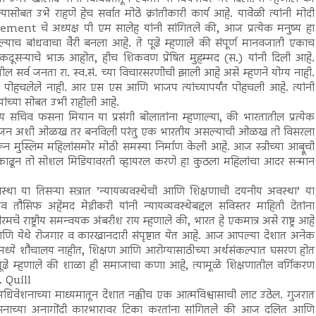
बत उभे राहणे हेच सर्वात मोठे क्रांतीकारी कार्य आहे. यावेळी त्यांनी मोदी
nt चे अध्यक्ष पी एम सालेह यांनी सांगितले की, आज प्रत्येक मनुष्य हा
आपल्याच बांधवाचा वैरी बनला आहे. ते पूढे म्हणाले की संपूर्ण मानवजाती एकाच
कदूसऱ्याचे भाऊ आहोत, हीच शिकवण प्रेषित मुहम्मद (स.) यांनी दिली आहे.
 सर्व जनता रा. स्व.सं. च्या विचारसरणीची झाली आहे असे म्हणने योग्य नाही.
पोहचलेले नाही. आर एस एस आणि भाजप त्यांच्यापर्यंत पोहचली आहे. त्यांनी
ांच्या सोबत उभी राहीली आहे.
 सचिव फसना मियान या प्रसंगी बोलातांना म्हणाल्या, की भारतातील प्रत्येक
, बहुजन अशी ओळख तर बनविली परंतु एक भारतीय असल्याची ओळख तो विसरला
 मुस्लिम महिलांसमोर मोठी समस्या निर्माण केली आहे. आज स्त्रीच्या आब्रूची
 काढून तो सोशल मिडियावरती व्हायरल करणे हा कुठला महिलांचा आदर सन्मान
स्था या तिसऱ्या सत्रात ’न्यायव्यवस्थेची आणि शिक्षणाची दयनीय अवस्था’ या
िव तौसिफ अहेमद मेडीकरी यांनी न्यायव्यवस्थेबद्दल सविस्तर माहिती देतांना
रमचे राष्ट्रीय समन्वयक अंबरीश राय म्हणाले की, भारत हे एकमात्र असे राष्ट्र आहे
आणि येथे रोजगार व कारखानदारी संपृष्टात येत आहे. आज आपल्या देशात अनेक
ळांमध्ये शौचालय नाहीत, शिक्षण आणि आरोग्यासाठीच्या अर्थसंकल्पात घसरण होत
 पूढे म्हणाले की शाळा ही समाजाचा कणा आहे, त्यामूळे शिक्षणातील वर्गिकरण
ी. Quill
वेशनाच्या माध्यमातून देशात नक्कीच एक आत्मविश्वासाची लाट उठेल. गुजरात
शासनाच्या अनागोंदी कारभारावर टिका करतांना सांगितले की आज दलित आणि