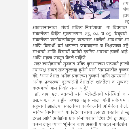
तया
घेण
इस्
स्
आत्मसन्मानाचा- संघर्ष भविष्य निर्माणाचा’ या विषयाव
संघटनेच्या केंद्रिय मुख्यालयात 23, 24 व 25 फेब्रूवारी
संघटनेच्या कार्यकर्त्यांकडून करण्यात आलेली आवभगत आणि
आणि विद्यार्थी वर्ग आपल्या जबाबदाऱ्या व शिक्षणाचा
संस्थांची आणि विद्यार्थी वर्गाची दयनिय अवस्था झाली आहे. 
आणि महत्व जाणून घेतले पाहिजे.
सदर कार्यक्रमाची सुरूवात पवित्र कुरआनच्या पठणाने झाली
उपाध्यक्ष सय्यद सादातुल्लाह हुसैनी यांनी ’समाजातील दुष्
की, ’आज देशात अनेक प्रकारच्या दुष्कर्म आणि समस्यांनी उच्
अनेक प्रकारच्या दुराचारांनी देशातील शांततेला व सुव्यव
करण्याची आज नितांत गरज आहे.’
डॉ. वाय. एल. बतकरी यांनी पॅलेस्टीनची परिस्थिती व पार
एस.आय.ओ.चे राष्ट्रीय अध्यक्ष नहास माला यांनी सर्वप्र
सहभागी झालेल्या संघटनेच्या कार्यकर्त्यांचे अभिनंदन के
भविष्य निर्माणाचा’ या ब्रिदवाक्याचा उलगडा करतांना ते म्हण
इच्छा आणि अपेक्षांना एक निर्माणकारी दिशा देणे हा आहे.
करून देवून त्यांची भूमिका काय असावी याबद्दल मार्गदर्शन क