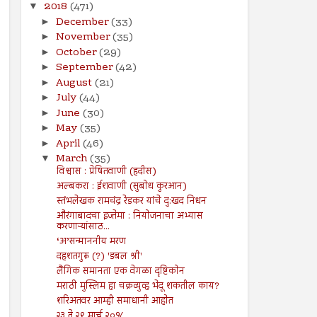
2018
(471)
▼
December
(33)
►
November
(35)
►
October
(29)
►
September
(42)
►
August
(21)
►
July
(44)
►
June
(30)
►
May
(35)
►
April
(46)
►
March
(35)
▼
विश्वास : प्रेषितवाणी (हदीस)
अल्बकरा : ईशवाणी (सुबोध कुरआन)
स्तंभलेखक रामचंद्र रेडकर यांचे दु:खद निधन
औरंगाबादचा इज्तेमा : नियोजनाचा अभ्यास
करणाऱ्यांसाठ...
‘अ’सन्माननीय मरण
दहशतगुरू (?) 'डबल श्री'
लैंगिक समानता एक वेगळा दृष्टिकोन
मराठी मुस्लिम हा चक्रव्युव्ह भेदू शकतील काय?
शरिअतवर आम्ही समाधानी आहोत
२३ ते २९ मार्च २०१८