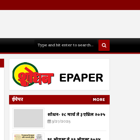
ईपेपर
MORE
शोधन- २८ मार्च ते ३ एप्रिल २०२५
3/27/2025
१६ ऑगस्ट ते २२ ऑगस्ट २०२४