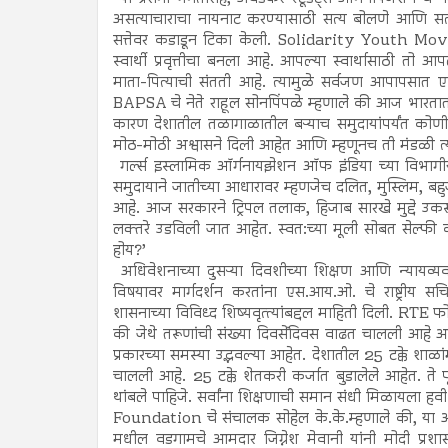
असत्याचाराचा नायनाट करण्यासाठी सत्य बोलणे आणि सत्यासो
सत्तेवर कडाडून टिका केली. Solidarity Youth Moveme
स्वार्थी प्रवृत्तीचा बनला आहे. आपल्या स्वार्थासाठी तो 
माता-पित्याची संतती आहे. त्यामुळे सर्वजण आपापसात ए
BAPSA चे नेते राहूल सोनपिंपळे म्हणाले की आज भारतातील
कारण देशातील तळागाळातील बऱ्याच समुदायांपर्यंत कोणी 
मोठ-मोठी अश्वासने दिली आहेत आणि म्हणूनच ती मंडळी त्य
गर्ल्स इस्लामिक ऑर्गनायझेशन ऑफ इंडिया च्या विभागीय
समुदायाने जातीच्या आधारावर म्हणजेच दलित, मुस्लिम
आहे. आज सरकारने ट्रिपल तलाक, हिजाब सारखे मुद्दे उकरून
लक्तरे उडविली जात आहेत. स्वत:च्या मूली सोबत सेल्फी
होय?’
अधिवेशनाच्या दुसऱ्या दिवशीच्या शिक्षण आणि न्यायव्यव
विषयावर मार्गदर्शन करतांना एस.आय.ओ. चे राष्ट्रीय सच
शासनाच्या विविध्द शिष्यवृत्त्यांबद्दल माहिती दिली. RTE फो
की जेथे तरूणांची संख्या दिवसेंदिवस वाढत चालली आहे 
प्रकारच्या समस्या उद्भवल्या आहेत. देशातील 25 टक्के शा
चालली आहे. 25 टक्के शेतकरी कर्जात बुडालेले आहेत. ते
थांबले पाहिजे. सर्वांना शिक्षणाची समान संधी मिळायला हव
Foundation चे संचालक सोहेल के.के.म्हणाले की, या अधि
मधील वडगामचे आमदार जिग्नेश मेवानी यांनी मोदी प्र