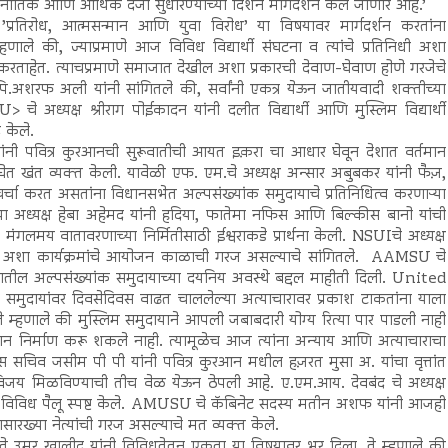
नीतिक आणि आर्थिक दर्जा सुधारण्याच्या दिशेने मार्गदर्शन केले जाणार आहे.’
 ’प्रतिरोध, आत्मसन्मान आणि युवा विरोध’ या विषयावर मार्गदर्शन करतांना
णाले की, ज्याप्रमाणे आज विविध विद्यार्थी संघटना व त्यांचे प्रतिनिधी अशा
 करताहेत. त्याचप्रमाणे समाजात देखील अशा प्रकारची देवाण-घेवाण होणे गरजेचे
टी.पि.अशरफ अली यांनी सांगितले की, सर्वांनी एकत्र येऊन जातीयवादी शक्तीच्या
े अध्यक्ष श्रीराग पोईकादन यांनी दलीत विद्यार्थी आणि मुस्लिम विद्यार्थी
 केले.
ांनी पवित्र कुरआनची सुरूवातीची आयत इक़रा चा आधार घेवून देशात वर्तमान
घेत खंत व्यक्त केली. यावेळी एफ. एम.चे अध्यक्ष अन्सार अबुबकर यांनी फैज़,
चर्चा करत असतांना विधानसभेत अल्पसंख्यांक समुदायाचे प्रतिनिधित्व करणाऱ्या
या अध्यक्ष हेबा अहेमद यांनी हदिया, फातेमा नफिस आणि बिल्कीस बानो यांची
लमय वातावरणाच्या निर्मितीसाठी ईश्वराकडे प्रार्थना केली. NSUIचे अध्यक्ष
ून अशा कार्यक्रमांचे आयोजन काळाची गरज असल्याचे सांगितले. AAMSU चे
ातील अल्पसंख्यांक समुदायाच्या दयनिय अवस्थे बद्दल माहीती दिली. United
मुदायांवर दिवसेदिवस वाढत चाललेल्या अत्याचारावर प्रकाश टाकतांना याला
े म्हणाले की मुस्लिम समुदायाने आपली जबाबदारी योग्य रित्या पार पाडली नाही
र्माण करू शकले नाही. त्यामूळेच आज त्यांना अन्याय आणि अत्याचाराचा
स सचिव जसीम पी पी यांनी पवित्र कुरआन मधील हज़रत मुसा अ. यांचा वृत्तांत
 विजय मिळविण्याची तीच वेळ येऊन ठेपली आहे. ए.एम.आय. देवबंद चे अध्यक्ष
े विविध पैलू स्पष्ट केले. AMUSU चे कॅबिनेट सदस्य मतीन अशफ यांनी आजही
सारख्या नेत्यांची गरज असल्याचे मत व्यक्त केले.
 नेते उमर खालीद यांनी विविधतेतून एकता या विषयावर भर दिला. ते म्हणाले की