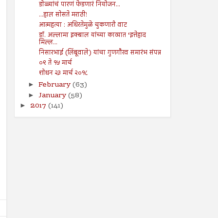
डोळ्यांचं पारणं फेडणारं नियोजन...
...हाल सोसते मराठी!
आत्महत्या : अधिरतेमुळे चुकणारी वाट
डॉ. अल्लामा इक्बाल यांच्या काव्यात ‘इत्तेहाद
मिल्ल...
निसारभाई (लिंबूवाले) यांचा गुणगौरव समारंभ संपन्न
०९ ते १५ मार्च
शोधन २३ मार्च २०१८
February
(63)
►
January
(58)
►
2017
(141)
►