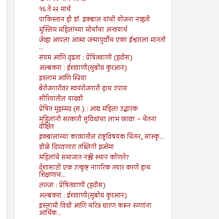
१६ ते २२ मार्च
पाकिस्तान ही डॉ. इक्बाल यांची योजना नव्हती
मुस्लिम महिलांच्या मोर्चांचा अन्वयार्थ
जेव्हा आपला आत्मा जन्मापुर्वीच एका ईश्वराला मानतो
...
संयम आणि दृढता : प्रेषितवाणी (हदीस)
अल्बकरा : ईशवाणी(सुबोध कुरआन)
इस्लाम आणि स्त्रिया
बेरोजगारीवर स्वयंरोजगारी हाच उपाय
सीरियातील यादवी
प्रेषित मुहम्मद (स.) : आद्य महिला उद्धारक
महिलांनी सरकारी सुविधांचा लाभ घ्यावा – चेतना
दीक्षित
इक्बालांच्या काव्यातील राष्ट्रविषयक चिंतन, सांस्कृ...
डोळे दिपवणारा तब्लिगी इज्तेमा
महिलांचे समाजात नक्की स्थान कोणते?
देशासाठी एक उत्कृष्ट नागरिक तयार करणे हाच
शिक्षणाच...
लज्जा : प्रेषितवाणी (हदीस)
अल्बकरा : ईशवाणी(सुबोध कुरआन)
इस्लामी विधी आणि चरित्र धारण करून रुग्णांना
आर्थिक...