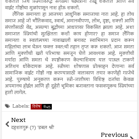
शकतात जिथे स्त्रियांविरुद्ध सगळ्या षड्यंत्रांना रोखू शकतात आणि सर्व
वाईट गोष्टीचा मुळांपासून नाश होऊ शकतो.
लैंगिक समानता हा आजच्या आधुनिक समाजाचा नारा आहे. हा तोच
समाज आहे जो भौतिकवाद, स्वार्थ, अमानवीपणा, लोभ, दृष्टा, शक्ती आणि
संपत्तीसाठी वेड, असल्या बुद्धीच्या आधारावर विकसित झाला आहे. अशा
समाजात स्त्रियांची सुरक्षितता कशी काय होणार? हा समाज लैंगिक
समानता व स्वातंत्र्यच्या नावाखाली बनावट स्वाभिमान प्रदान करून
महिलांचा लाभ घेऊन फक्त स्वत:ची तहान तृप्त करू शकतो. आज समता
आणि मुक्तीची खरी परिभाषा समजून घेणे आवश्यक आहे. मुक्तीची
मर्यादा आणि समता चे स्पष्टीकरण केल्याशिवाय यात पाऊल टाकणे
अतिशय धोकेदायक आहे. स्त्रीच्या शोषणास प्रोत्साहन देणाऱ्या सर्व
सामाजिक वाईट गोष्टी नष्ट करण्यासाठी वातावरण तयार करणेही गरजेचे
आहे. पुरुषाचे अनुकरण करून स्त्री-जातीच्या विशिष्ट दर्जाचा केवळ
अपमानच होईल आणि ही दुहेरी भूमिका बजावताना फसवणूकच स्त्रियांच्या
हाती लागेल.
Labels:
विशेष
845
Next
दहशतगुरू (?) 'डबल श्री'
Previous