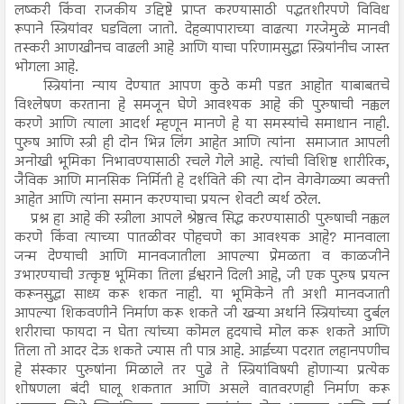
लष्करी किंवा राजकीय उद्दिष्टे प्राप्त करण्यासाठी पद्धतशीरपणे विविध
रूपाने स्त्रियांवर घडविला जातो. देहव्यापाराच्या वाढत्या गरजेमुळे मानवी
तस्करी आणखीनच वाढली आहे आणि याचा परिणामसुद्धा स्त्रियांनीच जास्त
भोगला आहे.
स्त्रियांना न्याय देण्यात आपण कुठे कमी पडत आहोत याबाबतचे
विश्लेषण करताना हे समजून घेणे आवश्यक आहे की पुरुषाची नक्कल
करणे आणि त्याला आदर्श म्हणून मानणे हे या समस्यांचे समाधान नाही.
पुरुष आणि स्त्री ही दोन भिन्न लिंग आहेत आणि त्यांना समाजात आपली
अनोखी भूमिका निभावण्यासाठी रचले गेले आहे. त्यांची विशिष्ट शारीरिक,
जैविक आणि मानसिक निर्मिती हे दर्शविते की त्या दोन वेगवेगळ्या व्यक्ती
आहेत आणि त्यांना समान करण्याचा प्रयत्न शेवटी व्यर्थ ठरेल.
प्रश्न हा आहे की स्त्रीला आपले श्रेष्ठत्व सिद्ध करण्यासाठी पुरुषाची नक्कल
करणे किंवा त्याच्या पातळीवर पोहचणे का आवश्यक आहे? मानवाला
जन्म देण्याची आणि मानवजातीला आपल्या प्रेमळता व काळजीने
उभारण्याची उत्कृष्ट भूमिका तिला ईश्वराने दिली आहे, जी एक पुरुष प्रयत्न
करूनसुद्धा साध्य करू शकत नाही. या भूमिकेने ती अशी मानवजाती
आपल्या शिकवणीने निर्माण करू शकते जी खऱ्या अर्थाने स्त्रियांच्या दुर्बल
शरीराचा फायदा न घेता त्यांच्या कोमल हृदयाचे मोल करू शकते आणि
तिला तो आदर देऊ शकते ज्यास ती पात्र आहे. आईच्या पदरात लहानपणीच
हे संस्कार पुरुषांना मिळाले तर पुढे ते स्त्रियांविषयी होणाऱ्या प्रत्येक
शोषणला बंदी घालू शकतात आणि असले वातवरणही निर्माण करू