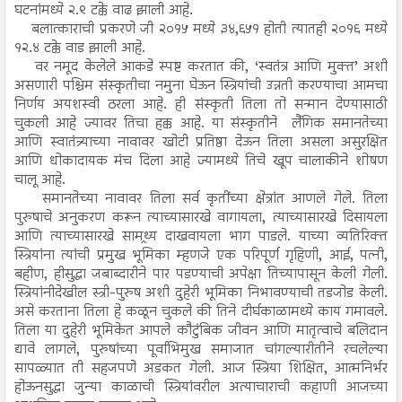
घटनांमध्ये २.९ टक्के वाढ झाली आहे.
बलात्काराची प्रकरणे जी २०१५ मध्ये ३४,६५१ होती त्यातही २०१६ मध्ये
१२.४ टक्के वाड झाली आहे.
वर नमूद केलेले आकडे स्पष्ट करतात की, ‘स्वतंत्र आणि मुक्त’ अशी
असणारी पश्चिम संस्कृतीचा नमुना घेऊन स्त्रियांची उन्नती करण्याचा आमचा
निर्णय अयशस्वी ठरला आहे. ही संस्कृती तिला तो सन्मान देण्यासाठी
चुकली आहे ज्यावर तिचा हक्क आहे. या संस्कृतीने लैंगिक समानतेच्या
आणि स्वातंत्र्याच्या नावावर खोटी प्रतिष्ठा देऊन तिला असला असुरक्षित
आणि धोकादायक मंच दिला आहे ज्यामध्ये तिचे खूप चालाकीने शोषण
चालू आहे.
समानतेच्या नावावर तिला सर्व कृतींच्या क्षेत्रांत आणले गेले. तिला
पुरुषाचे अनुकरण करून त्याच्यासारखे वागायला, त्याच्यासारखे दिसायला
आणि त्याच्यासारखे सामथ्र्य दाखवायला भाग पाडले. याच्या व्यतिरिक्त
स्त्रियांना त्यांची प्रमुख भूमिका म्हणजे एक परिपूर्ण गृहिणी, आई, पत्नी,
बहीण, हीसुद्धा जबाब्दारीने पार पडण्याची अपेक्षा तिच्यापासून केली गेली.
स्त्रियांनीदेखील स्त्री-पुरुष अशी दुहेरी भूमिका निभावण्याची तडजोड केली.
असे करताना तिला हे कळून चुकले की तिने दीर्घकाळामध्ये काय गमावले.
तिला या दुहेरी भूमिकेत आपले कौटुंबिक जीवन आणि मातृत्वाचे बलिदान
द्यावे लागले, पुरुषांच्या पूर्वाभिमुख समाजात चांगल्यारीतीने रचलेल्या
सापळ्यात ती सहजपणे अडकत गेली. आज स्त्रिया शिक्षित, आत्मनिर्भर
होऊनसुद्धा जुन्या काळाची स्त्रियांवरील अत्याचाराची कहाणी आजच्या