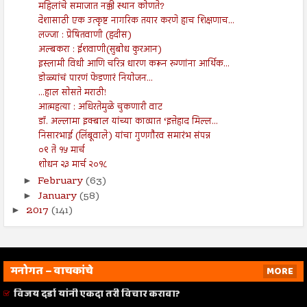
महिलांचे समाजात नक्की स्थान कोणते?
देशासाठी एक उत्कृष्ट नागरिक तयार करणे हाच शिक्षणाच...
लज्जा : प्रेषितवाणी (हदीस)
अल्बकरा : ईशवाणी(सुबोध कुरआन)
इस्लामी विधी आणि चरित्र धारण करून रुग्णांना आर्थिक...
डोळ्यांचं पारणं फेडणारं नियोजन...
...हाल सोसते मराठी!
आत्महत्या : अधिरतेमुळे चुकणारी वाट
डॉ. अल्लामा इक्बाल यांच्या काव्यात ‘इत्तेहाद मिल्ल...
निसारभाई (लिंबूवाले) यांचा गुणगौरव समारंभ संपन्न
०९ ते १५ मार्च
शोधन २३ मार्च २०१८
February
(63)
►
January
(58)
►
2017
(141)
►
मनोगत – वाचकांचे
MORE
विजय दर्डा यांनी एकदा तरी विचार करावा?