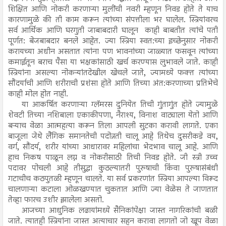
शिक्षित आणि नोकरी करणाऱ्या मुलींची नवरी म्हणून निवड होते ते याच
कारणामुळे की ती काम करून त्यांच्या संपत्तीला भर घालेल. स्त्रियांवरच
सर्व आर्थिक आणि घरगुती जाबाबदारी घालून काही बाबतीत त्यांचे पती
पूर्णत: बेजबाबदार बनले आहेत. ज्या स्त्रिया स्वत:च्या इच्छेनुसार नोकरी
करायच्या अधीन असतात त्यांना पण भावनांच्या जाळ्यात फसवून त्यांच्या
कमाईतून बराच पैसा या भक्षकांसाठी खर्च करण्यास लुभावले जाते. काही
स्त्रियांना असल्या नोकऱ्यांतदेखील खेचले जाते, ज्यामध्ये फक्त त्यांच्या
सौंदर्याची आणि शरीराची प्रशंसा होते आणि तिच्या अंत:करणाच्या प्रतिभेचे
काही मोल होत नाही.
या आकर्षित करणाऱ्या ग्लॅमरस दुनियेत तिची गुंतागुंत होते ज्यामुळे
शेवटी तिच्या नशिबाला एकाकीपणा, नैराश्य, विनाश वाट्याला येतो आणि
बऱ्याच वेळा आत्महत्या करून तिला आपली सुटका करावी लागते. एका
बाजूला जेथे लैंगिक समानतेची पदोन्नती चालू आहे तिथेच दुसरीकडे वय,
वर्ग, सौंदर्य, शरीर यांच्या आधारावर महिलांचा भेदभाव चालू आहे. आणि
हाच निकष पाळून लग्न व नोकरीसाठी तिची निवड होते. जी स्त्री उच्च
पदावर पोचली आहे तीसुद्धा कुठल्यातरी पुरुषाची किंवा पुरुषासंबंधी
गटाचीच कठपुतळी म्हणून चालते. या सर्व प्रकरणांत स्त्रिया आपल्या विरूद
चालणाऱ्या कटाला ओळखण्यात चुकतात आणि ज्या वेळेस ते जाणतात
तेव्हा फारच उशीर झालेला असतो.
आजच्या आधुनिक लढायांमध्ये सैनिकांपेक्षा जास्त नागरिकांची बळी
जाते. त्यातही स्त्रियांना जास्त अत्याचार सहन करावा लागतो जो खूप वेळा