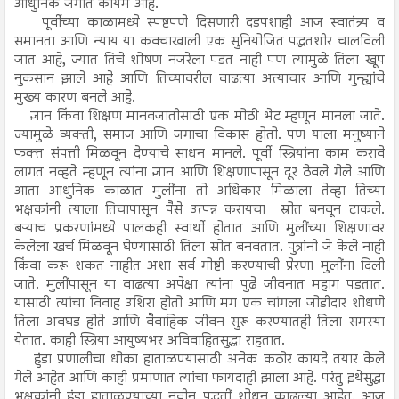
आधुनिक जगात कायम आहे.
पूर्वीच्या काळामध्ये स्पष्टपणे दिसणारी दडपशाही आज स्वातंत्र्य व
समानता आणि न्याय या कवचाखाली एक सुनियोजित पद्धतशीर चालविली
जात आहे, ज्यात तिचे शोषण नजरेला पडत नाही पण त्यामुळे तिला खूप
नुकसान झाले आहे आणि तिच्यावरील वाढत्या अत्याचार आणि गुन्ह्यांचे
मुख्य कारण बनले आहे.
ज्ञान किंवा शिक्षण मानवजातीसाठी एक मोठी भेट म्हणून मानला जाते.
ज्यामुळे व्यक्ती, समाज आणि जगाचा विकास होतो. पण याला मनुष्याने
फक्त संपत्ती मिळवून देण्याचे साधन मानले. पूर्वी स्त्रियांना काम करावे
लागत नव्हते म्हणून त्यांना ज्ञान आणि शिक्षणापासून दूर ठेवले गेले आणि
आता आधुनिक काळात मुलींना तो अधिकार मिळाला तेव्हा तिच्या
भक्षकांनी त्याला तिचापासून पैसे उत्पन्न करायचा स्रोत बनवून टाकले.
बऱ्याच प्रकरणांमध्ये पालकही स्वार्थी होतात आणि मुलींच्या शिक्षणावर
केलेला खर्च मिळवून घेण्यासाठी तिला स्रोत बनवतात. पुत्रांनी जे केले नाही
किंवा करू शकत नाहीत अशा सर्व गोष्टी करण्याची प्रेरणा मुलींना दिली
जाते. मुलींपासून या वाढत्या अपेक्षा त्यांना पुढे जीवनात महाग पडतात.
यासाठी त्यांचा विवाह उशिरा होतो आणि मग एक चांगला जोडीदार शोधणे
तिला अवघड होते आणि वैवाहिक जीवन सुरू करण्यातही तिला समस्या
येतात. काही स्त्रिया आयुष्यभर अविवाहितसुद्धा राहतात.
हुंडा प्रणालीचा धोका हाताळण्यासाठी अनेक कठोर कायदे तयार केले
गेले आहेत आणि काही प्रमाणात त्यांचा फायदाही झाला आहे. परंतु इथेसुद्धा
भक्षकांनी हुंडा हाताळण्याच्या नवीन पद्धतीं शोधून काढल्या आहेत. आज