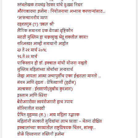
स्तंभलेखक रामचंद्र रेडकर यांचे दु:खद निधन
औरंगाबादचा इज्तेमा : नियोजनाचा अभ्यास करणाऱ्यांसाठ...
‘अ’सन्माननीय मरण
दहशतगुरू (?) 'डबल श्री'
लैंगिक समानता एक वेगळा दृष्टिकोन
मराठी मुस्लिम हा चक्रव्युव्ह भेदू शकतील काय?
शरिअतवर आम्ही समाधानी आहोत
२३ ते २९ मार्च २०१८
१६ ते २२ मार्च
पाकिस्तान ही डॉ. इक्बाल यांची योजना नव्हती
मुस्लिम महिलांच्या मोर्चांचा अन्वयार्थ
जेव्हा आपला आत्मा जन्मापुर्वीच एका ईश्वराला मानतो ...
संयम आणि दृढता : प्रेषितवाणी (हदीस)
अल्बकरा : ईशवाणी(सुबोध कुरआन)
इस्लाम आणि स्त्रिया
बेरोजगारीवर स्वयंरोजगारी हाच उपाय
सीरियातील यादवी
प्रेषित मुहम्मद (स.) : आद्य महिला उद्धारक
महिलांनी सरकारी सुविधांचा लाभ घ्यावा – चेतना दीक्षित
इक्बालांच्या काव्यातील राष्ट्रविषयक चिंतन, सांस्कृ...
डोळे दिपवणारा तब्लिगी इज्तेमा