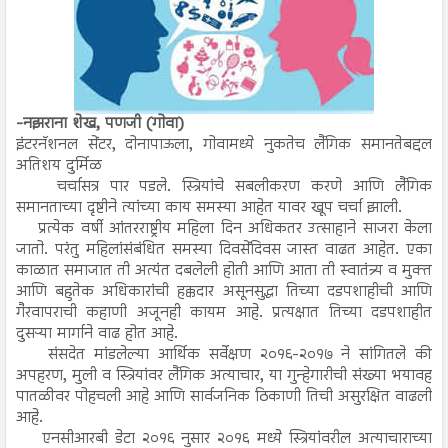
-नझराना शेख, पणजी (गोवा)
इंटरनॅशनल सेंटर, दोनापाऊला, गोवामध्ये नुकतेच लैंगिक समानतेबद्दल
अतिशय दुर्मिळ
चर्चासत्र पार पडले. स्त्रियांचे सबलीकरण करणे आणि लैंगिक
समानताच्या दृष्टीने त्यांच्या काय समस्या आहेत यावर खूप चर्चा झाली.
प्रत्येक वर्षी आंतरराष्ट्रीय महिला दिन अधिकतर उत्साहाने साजरा केला
जातो. परंतु महिलांसंबंधित समस्या दिवसेंदिवस जास्त वाढत आहेत. एका
काळात समाजात ती अत्यंत दबलेली होती आणि आता ती स्वातंत्र्य व मुक्त
आणि बहुतेक अधिकारांची हक्कदार असूनसुद्धा तिच्या दडपशाहीची आणि
गैरवापराची कहाणी अजूनही कायम आहे. प्रत्यक्षात तिच्या दडपशाहीत
दुसऱ्या मार्गाने वाढ होत आहे.
संसदेत मांडलेल्या आर्थिक सर्वेक्षण २०१६-२०१७ ने सांगितले की
अपहरण, मुली व स्त्रियांवर लैंगिक अत्याचार, या गुन्हेगारीची संख्या भयावह
पातळीवर पोहचली आहे आणि सार्वजनिक ठिकाणी तिची असुरक्षित वाढली
आहे.
एनसीआरबी डेटा २०१६ नुसार २०१६ मध्ये स्त्रियांवरील अत्याचाराच्या