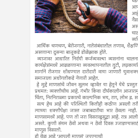
घडण
आपल
आहे
नैस
अस
चाल
व्य
आर्थिक चणचण, बेरोजगारी, नातेसंबंधातील तणाव, शैक्षण
असणाऱ्या दुसऱ्या बाजूकडे डोळेझाक होते.
व्याजावर आधारित निर्दयी कर्जव्यवस्था व्यसनांना चालना
कार्यक्षेत्रांमध्ये आढळणाऱ्या व्यवस्थापनातील त्रुटी, लग्
मार्गाने रोजगार शोधण्यात दारोदारी वाया जाणारी युवाश
समाजाला अधोगतीकडे नेणारी आहेत.
हे मुद्दे माणसांचे जीवन सुलभ व्हावेत या हेतूने येथे प्
प्रथमत: व्यक्तीचीच आहे. गंभीर किंवा दीर्घकालीन आजाराम
चिंता, निरनिराळ्या प्रकारचे काल्पनिक भय, राग, लोभ 
सत्य हेच आहे की परिस्थिती कितीही कठीण असली तरी माण
त्याच्या शक्तीपेक्षा जास्त जबाबदारीचा भार ठेवला नाही
माणसामध्ये आहे. पण तो जरा विसराळूसुद्धा आहे. रात्र आल
असते. कुणी संयम ठेवो अथवा न ठेवो दिवस उजाडण्यासाठी
माणूस विसरतो.
ही वेळ आहे ‘आपली माणसं' जपण्याची