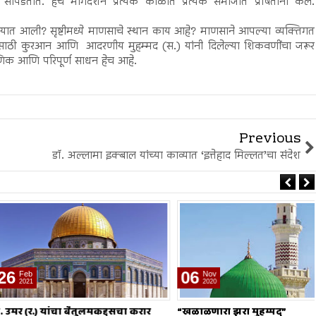
ापडतात. हेच मार्गदर्शन प्रत्येक काळात प्रत्येक समाजात प्रेषितांनी केले.
्यात आली? सृष्टीमध्ये माणसाचे स्थान काय आहे? माणसाने आपल्या व्यक्तिगत
साठी कुरआन आणि आदरणीय मुहम्मद (स.) यांनी दिलेल्या शिकवणींचा जरूर
ाणिक आणि परिपूर्ण साधन हेच आहे.
Previous
डॉ. अल्लामा इक्बाल यांच्या काव्यात ‘इत्तेहाद मिल्लत’चा संदेश
06
Nov
2020
 यांचा बैतुलमकद्दसचा करार
“खळाळणारा झरा मुहम्मद”