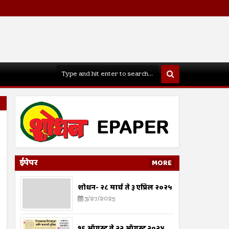
ईपेपर
MORE
शोधन- २८ मार्च ते ३ एप्रिल २०२५
3/27/2025
१६ ऑगस्ट ते २२ ऑगस्ट २०२४