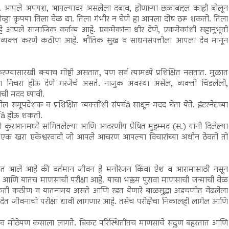
रते. आपले अपयश, आपल्यावर असलेला दबाव, होणाऱ्या छळाबद्दल काही बोलून
्हा कृपया तिला वेळ द्या. तिला गंभीर न घेणे हा आपला दोष ठरू शकतो. तिला
े हे आपले सामाजिक कर्तव्य आहे. एकमेकांना धीर देणे, एकमेकांशी सहानुभूती
त व्यक्त करणे कठीण आहे. भौतिक सुख व साधनसंपत्तीला आपला देव मानून
यासारखी बऱ्याच गोष्टी असतात, पण सर्व त्यामध्ये प्रशिक्षित नसतात. मुळात
चा निचरा होऊ देणे गरजेचे असते. नाजुक अवस्था असेल, व्यक्ती चिडलेली,
नची मदद घ्यावी.
मूपदेशक व प्रशिक्षित व्यक्तींशी संपर्वâ साधून मदद घेता येते. इंटरनेटच्या
पर्वâ होऊ शकतो.
 कुरआनमध्ये सांगितलेल्या आणि आदरणीय प्रेषित मुहम्मद (स.) यांनी दिलेल्या
ा. एक खरा एकेश्वरवादी जो आपले आचरण आपल्या विचारांच्या अधीन ठेवतो तो
ण्यात आले आहे की वर्तमान जीवन हे मनोरंजन किंवा ऐश व आरामासाठी नसून
आणि यातच माणसाची परीक्षा आहे. याचा भक्कम पुरावा माणसाची जन्माची वेळ
िती कठीण व यातनामय असते आणि रडत येणारे बाळसुद्धा अडचणीत वेढलेला
ंड देत जीवनाची परीक्षा द्यावी लागणार आहे. तसेच परीक्षेचा निकालही लागेल आणि
्व व मोठेपण कसाला लागते. बिकट परिस्थितीतच माणसाचे सद्गुण बहरतात आणि