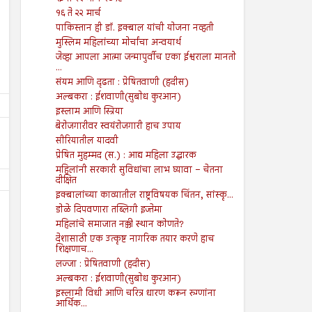
१६ ते २२ मार्च
पाकिस्तान ही डॉ. इक्बाल यांची योजना नव्हती
मुस्लिम महिलांच्या मोर्चांचा अन्वयार्थ
जेव्हा आपला आत्मा जन्मापुर्वीच एका ईश्वराला मानतो
...
संयम आणि दृढता : प्रेषितवाणी (हदीस)
अल्बकरा : ईशवाणी(सुबोध कुरआन)
इस्लाम आणि स्त्रिया
बेरोजगारीवर स्वयंरोजगारी हाच उपाय
सीरियातील यादवी
प्रेषित मुहम्मद (स.) : आद्य महिला उद्धारक
महिलांनी सरकारी सुविधांचा लाभ घ्यावा – चेतना
दीक्षित
इक्बालांच्या काव्यातील राष्ट्रविषयक चिंतन, सांस्कृ...
डोळे दिपवणारा तब्लिगी इज्तेमा
महिलांचे समाजात नक्की स्थान कोणते?
देशासाठी एक उत्कृष्ट नागरिक तयार करणे हाच
शिक्षणाच...
लज्जा : प्रेषितवाणी (हदीस)
30
31
Oct
Jul
अल्बकरा : ईशवाणी(सुबोध कुरआन)
2020
2020
इस्लामी विधी आणि चरित्र धारण करून रुग्णांना
आर्थिक...
गरीबी निर्मूलनाशिवाय देशाचा विकास
शाळेतील लहान मुलांना वाचन