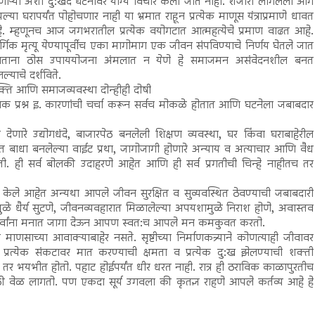
ाऱ्या अशा दु:खद घटनांवर योग्य विचार केला जात नाही. शेजारी लागलेली आग
्या घरापर्यंत पोहोचणार नाही या भ्रमात राहून प्रत्येक माणूस यंत्राप्रमाणे धावत
. म्हणूनच आज जगभरातील प्रत्येक वयोगटात आत्महत्येचे प्रमाण वाढत आहे.
र्गिक मृत्यू येण्यापूर्वीच एका मागोमाग एक जीवन संपविण्याचे निर्णय घेतले जात
ताना ठोस उपाययोजना अंमलात न येणे हे समाजमन असंवेदनशील बनत
ल्याचे दर्शविते.
क्ति आणि समाजव्यवस्था दोन्हीही दोषी
िक प्रश्न इ. कारणांची चर्चा करून सर्वच मोकळे होतात आणि घटनेला जबाबदार
 देणारे उद्योगधंदे, बाजारपेठ बनलेली शिक्षण व्यवस्था, घर किंवा घराबाहेरील
नकार्यात बाधा बनलेल्या वाईट प्रथा, जागोजागी होणारे अन्याय व अत्याचार आणि वैध
क्ती. ही सर्व बोलकी उदाहरणे आहेत आणि ही सर्व प्रगतीची चिन्हे नाहीतच तर
रस्तुत केले आहेत अन्यथा आपले जीवन सुरक्षित व सुव्यवस्थित ठेवण्याची जबाबदारी
ुळे धैर्य सुटणे, जीवनव्यवहारात मिळालेल्या अपयशामुळे निराश होणे, अवास्तव
इ. सर्वांना मनात जागा देऊन आपण स्वत:च आपले मन कमकुवत करतो.
साच्या आवाक्याबाहेर नसते. सृष्टीच्या निर्माणकत्र्याने कोणत्याही जीवावर
. प्रत्येक संकटावर मात करण्याची क्षमता व प्रत्येक दु:ख झेलण्याची शक्ती
ी तर भयभीत होतो. पहाट होईपर्यंत धीर धरत नाही. रात्र ही ठराविक काळापुरतीच
 वेळ लागतो. पण एकदा सूर्य उगवला की कृतज्ञ राहणे आपले कर्तव्य आहे हे