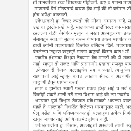
तो मानवतेच्या उच्च शिखरावर पोहोचतो. कष्ट व यातना माणसा
माणसाचे धैर्य सोडण्याचे कारण हेच आहे की तो वर्तमान
हीच अपेक्षा बाळगतो.
एकेश्वरवादी हा विचार करतो की जीवन अमानत आहे. जीवन 
एखाद्या टृस्टीसारखे आहे. मालकाच्या इच्छेविरुद्ध कार
ठरलेल्या वेळी नैसर्गिक मृत्यूने न मरता आत्महत्येच्या प्रय
संसारातून स्वत:ची सुटका करून घेण्याचा प्रयत्न मरणोत्त
द्यावी ज्यांनी माझ्यासाठी कित्येक बलिदान दिले. माझ्य
घेतलेल्या एवूâण कष्टापुढे माझ्या कष्टाची किंमत काय? म
एकमेव ईश्वरावर विश्वास ठेवणारा हेच मानतो की जे स
नाही. म्हणून तो संकट आणि त्रासासमोर एखाद्या मजबूत प
एकेश्वरवादी केवळ अल्लाहचेच भय बाळगतो. त्यामुळेच त
रक्षणकर्ता आहे म्हणून फक्त त्यालाच संकट व अडचणीत
गाऱ्हाणी ठेवून प्रार्थना करतो.
लाभ व हानीचा स्वामी फक्त एकच ईश्वर आहे व सर्व का
कितीही संकटे आली तरी मला विश्वास आहे की त्या एकमेव 
भाग्यावर पूर्ण विश्वास ठेवणारा एकेश्वरवादी आपल्या प्
घडले ते अल्लाहने निर्धारीत केलेल्या भाग्यानुसार घडले. अ
पैलू असेल आणि भविष्यकाळातही अल्लाहचा प्रत्येक निर्
खचून जाणार नाही आणि नाउमेद होणार नाही.
एकेश्वरवादीचा हा विश्वास, अल्लाहशी असलेली त्याची श्र