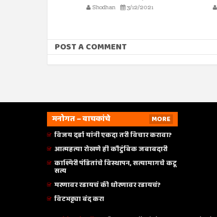
Shodhan
3/12/2021
Shodhan
POST A COMMENT
मनोगत – वाचकांचे
MORE
विजय दर्डा यांनी एकदा तरी विचार करावा?
आत्महत्या रोखणे ही कौटुंबिक जबाबदारी
काश्मिरी पंडितांचे विस्थापन, सत्यामागचे कटू
सत्य
मरणावर रडायचं की धोरणावर रडायचं?
विटभट्ट्या बंद करा