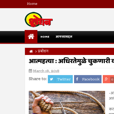
Home
HOME
आमच्याबद्दल
प्रबोधन
आत्महत्या : अधिरतेमुळे चुकणारी 
March 18, 2018
Share to:
Twitter
Facebook
0
-अ
अस
आत
करण