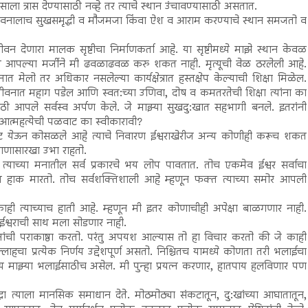
ला त्रास देण्यासाठी नव्हे तर त्याचे स्थान उंचावण्यासाठी असतात.
 जीवनालाच सुखसमृद्धी व मौजमजा किंवा ऐश व आराम करण्याचे स्थान समजतो व
देणारा मालक सृष्टीचा निर्माणकर्ता आहे. या सृष्टीमध्ये माझे स्थान केवळ
भारात आपल्या मर्जीने मी ढवळाढवळ करु शकत नाही. मृत्यूची वेळ ठरलेली आहे.
त्नात मेलो तर अधिकार नसलेल्या कार्यक्षेत्रात हस्तक्षेप केल्याची शिक्षा मिळेल.
र जीवनात महाग पडेल आणि स्वत:च्या उणिवा, दोष व कमतरतेची शिक्षा त्यांना का
ासाठी आपले सर्वस्व अर्पण केले. जे माझ्या सुखदु:खात सहभागी बनले. इतरांनी
ी आत्महत्येची पळवाट का स्वीकारावी?
ंकट येऊन कोसळले आहे त्याचे निवारण ईश्वराखेरीज अन्य कोणीही करूच शकत
ाषाणासारखा उभा राहतो.
्याच्या मनातील सर्व प्रकारचे भय लोप पावतात. तोच एकमेव ईश्वर सर्वाचा
 हाक मारतो. तोच सर्वशक्तिशाली आहे म्हणून फक्त त्याच्या समोर आपली
ही त्याच्याच हाती आहे. म्हणून मी इतर कोणाचीही अपेक्षा बाळगणार नाही.
ईश्वराची साथ मला सोडणार नाही.
रयत्नांची पराकाष्ठा करतो. परंतु अपयश आल्यास तो हा विचार करतो की जे काही
ल्लाहचा प्रत्येक निर्णय उद्देशपूर्ण असतो. निश्चितच यामध्ये कोणता तरी भलाईचा
णय माझ्या भलाईसाठीच असेल. मी पुन्हा प्रयत्न करणार, हातपाय हलविणार पण
द्धा त्याला मानसिक समाधान देते. मोठमोठ्या संकटातून, दु:खांच्या आघातातून,