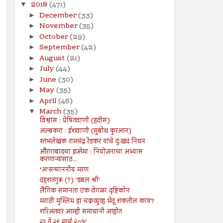
2018
(471)
▼
December
(33)
►
November
(35)
►
October
(29)
►
September
(42)
►
August
(21)
►
July
(44)
►
June
(30)
►
May
(35)
►
April
(46)
►
March
(35)
▼
विश्वास : प्रेषितवाणी (हदीस)
अल्बकरा : ईशवाणी (सुबोध कुरआन)
स्तंभलेखक रामचंद्र रेडकर यांचे दु:खद निधन
औरंगाबादचा इज्तेमा : नियोजनाचा अभ्यास
करणाऱ्यांसाठ...
‘अ’सन्माननीय मरण
दहशतगुरू (?) 'डबल श्री'
लैंगिक समानता एक वेगळा दृष्टिकोन
मराठी मुस्लिम हा चक्रव्युव्ह भेदू शकतील काय?
शरिअतवर आम्ही समाधानी आहोत
२३ ते २९ मार्च २०१८