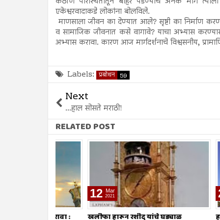
कठीण परिस्थितीतून बाहेर पडण्याचे अनेक मार्ग त्याला स
एकेश्वरवादाकडे लोकांना बोलविले.
माणसाला जीवन का देण्यात आले? सृष्टी का निर्माण करण
व सामाजिक जीवनात कसे वागावे? याचा अभ्यास करण्या
अभ्यास करावा. कारण आज मार्गदर्शनाचे विश्वसनीय, प्राम
Labels:
प्रबोधन
59
Next
...हाल सोसते मराठी!
RELATED POST
12
26
Mar
Feb
2021
2021
यवहार करावा :
खलीफा हारून रशीद यांचे घड्याळ
ह. उमर (र.)