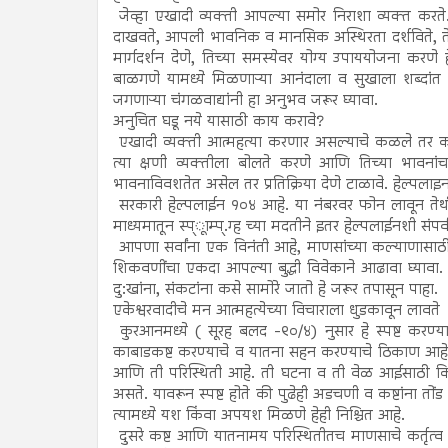
जेव्हा एखादी व्यक्ती आपल्या समोर निराशा व्यक्त क
दाखवते, आपली भावनिक व मानसिक अस्थिरता दर्शविते, तेव
मार्गदर्शन देणे, तिच्या समस्येवर योग्य उपाययोजना करण
बाळगणे यामध्ये मिळणाऱ्या आनंदाला व सुखाला शब्दां
जगणाऱ्या चंगळवाद्यांनी हा अनुभव जरूर घ्यावा.
अनुचित घडू नये यासाठी काय करावे?
एखादी व्यक्ती आत्महत्या करणार असल्याचे कळले तर करण्
त्या क्षणी व्यक्तीला बोलते करणे आणि तिच्या भावनां
भावनाविवशतेत असेल तर प्रतिक्रिया देणे टाळावे. हेल्पलाइ
सरकारी हेल्पलाईन १०४ आहे. या नंबरवर फोन लावून तेथील स
माध्यमातून स्प्ूाम्प्.ग्ह च्या मदतीने इतर हेल्पलाईनशी सं
आपणा सर्वांना एक विनंती आहे, माणसांच्या कल्याणासाठी
शिकवणींचा एकदा आपल्या बुद्धी विवेकाने आढावा घ्याव
दु:खांना, संकटांना कसे सामोरे जातो हे जरूर तपासून पाहा.
एकेश्वरवादीचे मन आत्महत्येच्या विचाराला धुडकावून लावते
कुरआनमध्ये ( सूरह बलद -९०/४) नुसार हे स्पष्ट कर
काबाडकष्ट करण्याचे व यातना सहन करण्याचे ठिकाण आहे 
आणि ती परिस्थिती आहे. ती घटना व ती वेळ आईसाठी क
असते. यावरून स्पष्ट होते की पुढेही अडचणी व कष्टांना तो
त्यामध्ये यश किंवा अपयश मिळणे हेही निश्चित आहे.
दुसरे कष्ट आणि यातनामय परिस्थितीतच माणसाचे कर्तृत