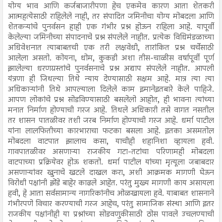
योग्य भाव आणि कर्जबाजारीपणा हेच एकमेव कारण आता शेतकरी
आत्महत्येसाठी राहिलेले नाही, तर संपादित जमिनीचा योग्य मोबदला आणि
शेतकऱ्यांचे पुनर्वसन हाही एक गंभीर प्रश्न होऊन राहिला आहे. यापूर्वी
केलेल्या जमिनीच्या संपादनाचे प्रश्न संपलेले नाहीत. प्रत्येक विधिमंडळाच्या
अधिवेशनात त्याबाबतची एक तरी लक्षवेधी, तारांकित प्रश्न चर्चेसाठी
आलेला असतो. कोयना, धोम, कुकडी अशा तीस-चाळीस वर्षापूर्वी पूर्ण
झालेल्या धरणग्रस्तांचे पुनर्वसनाचे प्रश्न अद्याप संपलेले नाहीत. आपली
यंत्रणा ही जिथल्या तिथे न्याय देण्यासाठी सक्षम आहे. मात्र त्या त्या
अधिकाऱ्यांनी तिथे आपल्याला दिलेले काम इमानेइतबारे केले पाहिजे.
आपण लोकांचे प्रश्न सोडविण्यासाठी बसलेलो आहोत, ही भावना त्यांच्या
मनात निर्माण होण्याची गरज आहे. तिथले अधिकारी तसे वागत नसतील
तर शासन पातळीवर तशी जरब निर्माण होण्याची गरज आहे. धर्मा पाटील
यांना लालफितीच्या कारभाराचा फटका बसला आहे. इतका असमतोल
मोबदला वाटपात झालाच कसा, याचीही शहानिशा व्हायला हवी.
गावपातळीवर असणाऱ्या राजकीय गटा-तटांचा परिणामही मोबदला
वाटपाच्या प्रक्रियेवर होऊ शकतो. धर्मा पाटील यांच्या मृत्यूला जबाबदार
असणाऱ्यांवर खुनाचे खटले दाखल करा, अशी आक्रमक मागणी घेऊन
विरोधी पक्षांनी झेंडे बाहेर काढले आहेत. परंतु मुख्य मागणी काय असायला
हवी, हे आता सर्वसामान्य नागरिकांनीच ओळखायला हवे. याबाबत शासनाने
गंभीरपणे विचार करण्याची गरज आहेच, परंतु सामाजिक संस्था आणि इतर
राजकीय पक्षांनीही या प्रश्नांच्या सोडवणुकीसाठी ठोस पावले उचलण्याची