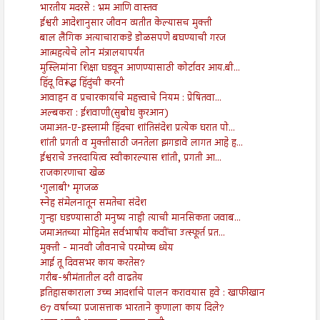
भारतीय मदरसे : भ्रम आणि वास्तव
ईश्वरी आदेशानुसार जीवन व्यतीत केल्यासच मुक्ती
बाल लैंगिक अत्याचाराकडे डोळसपणे बघण्याची गरज
आत्महत्येचे लोन मंत्रालयापर्यंत
मुस्लिमांना शिक्षा घडवून आणण्यासाठी कोर्टावर आय.बी...
हिंदू विरूद्ध हिंदुंची करनी
आवाहन व प्रचारकार्याचे महत्त्वाचे नियम : प्रेषितवा...
अल्बकरा : ईशवाणी(सुबोध कुरआन)
जमाअत-ए-इस्लामी हिंदचा शांतिसंदेश प्रत्येक घरात पो...
शांती प्रगती व मुक्तीसाठी जनतेला झगडावे लागत आहे ह...
ईश्वराचे उत्तरदायित्व स्वीकारल्यास शांती, प्रगती आ...
राजकारणाचा खेळ
‘गुलाबी’ मृगजळ
स्नेह संमेलनातून समतेचा संदेश
गुन्हा घडण्यासाठी मनुष्य नाही त्याची मानसिकता जवाब...
जमाअतच्या मोहिमेत सर्वभाषीय कवींचा उत्स्फूर्त प्रत...
मुक्ती - मानवी जीवनाचे परमोच्च ध्येय
आई तू दिवसभर काय करतेस?
गरीब-श्रीमंतातील दरी वाढतेय
इतिहासकाराला उच्च आदर्शाचे पालन करावयास हवे : खाफीखान
67 वर्षाच्या प्रजासत्ताक भारताने कुणाला काय दिले?