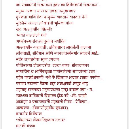
का पत्रकारांनी घाबरायला हवं? का विरोधकांनी घाबरायल...
मनुष्य नरकात जाण्यास एवढा उत्सुक का?
गुणवत्ता आणि सेवा यामुळेच व्यवसाय वाढवता येतो
मुस्लिम पर्सनल लॉ बोर्डची भुमिका योग्य
खरा अल्लाउद्दीन खिल्जी!
उसवत चाललेली शेती
अर्थसंकल्प संकल्पापुरताच मर्यादित
अल्लाउद्दीन-पद्मावती : इतिहासावर लादलेली कल्पना
लोकशाही, संविधान आणि न्यायव्यवस्थेसमोर आव्हाने आहे...
संदेश लायब्ररीचा स्तुत्य उपक्रम
पोलिसांच्या डोळ्यावरील ‘उजवा चष्मा’ धोकादायक!
सामाजिक व आर्थिकदृट्या मागासलेल्या समाजाच्या उन्नत...
पहेल फाऊंडेशनतर्फे ‘नशे के खिलाफ आवाज उठाए’ कार्यक...
पत्रकार संघाच्या येवला शहर अध्यक्षपदी अय्यूब शाह
महाराष्ट्र शासनावर मनुष्यवधाचा गुन्हा दाखल करा - म...
स्वत:च्या दायित्वाचे विस्मरण होऊ नये -अ‍ॅड. काझी
आवाहन व प्रचारकार्याचे महत्त्वाचे नियम : प्रेषितवा...
अल्बकरा : ईशवाणी(सुबोध कुरआन)
वाचनीय विशेषांक
‘शोधन’च्या लेखनजिहादास सलाम!
घातकी यंत्रणा