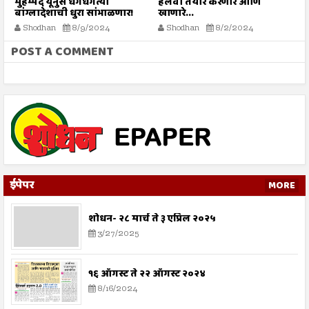
े
मुहम्मद यूनुस धगधगत्या
हलवा तयार करणारे आणि
सर
बांग्लादेशाची धुरा सांभाळणार!
खाणारे...
Shodhan
8/9/2024
Shodhan
8/2/2024
POST A COMMENT
ईपेपर
MORE
शोधन- २८ मार्च ते ३ एप्रिल २०२५
3/27/2025
१६ ऑगस्ट ते २२ ऑगस्ट २०२४
8/16/2024