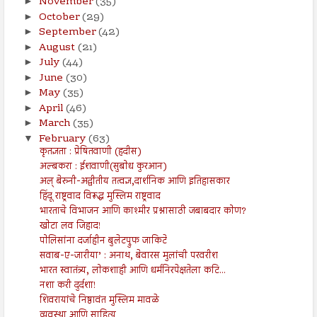
November
(35)
►
October
(29)
►
September
(42)
►
August
(21)
►
July
(44)
►
June
(30)
►
May
(35)
►
April
(46)
►
March
(35)
►
February
(63)
▼
कृतज्ञता : प्रेषितवाणी (हदीस)
अल्बकरा : ईशवाणी(सुबोध कुरआन)
अल् बेरुनी-अद्वीतीय तत्वज्ञ,दार्शनिक आणि इतिहासकार
हिंदू राष्ट्रवाद विरूद्ध मुस्लिम राष्ट्रवाद
भारताचे विभाजन आणि काश्मीर प्रश्नासाठी जबाबदार कोण?
खोटा लव जिहाद!
पोलिसांना दर्जाहीन बुलेटप्रुफ जाकिटे
सवाब-ए-जारीया’ : अनाथ, बेवारस मुलांची परवरीश
भारत स्वातंत्र्य, लोकशाही आणि धर्मनिरपेक्षतेला कटि...
नशा करी दुर्दशा!
शिवरायांचे निष्ठावंत मुस्लिम मावळे
व्यवस्था आणि साहित्य