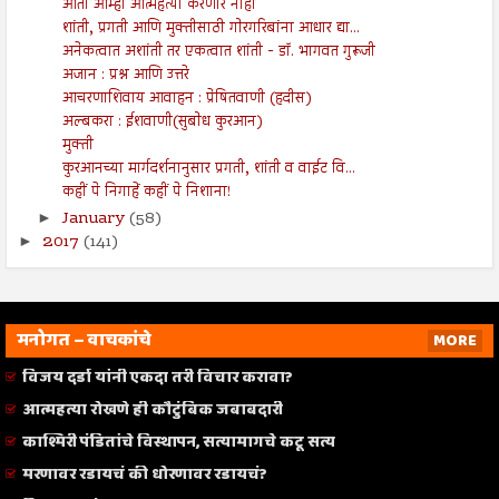
आता आम्ही आत्महत्या करणार नाही
शांती, प्रगती आणि मुक्तीसाठी गोरगरिबांना आधार द्या...
अनेकत्वात अशांती तर एकत्वात शांती - डॉ. भागवत गुरूजी
अजान : प्रश्न आणि उत्तरे
आचरणाशिवाय आवाहन : प्रेषितवाणी (हदीस)
अल्बकरा : ईशवाणी(सुबोध कुरआन)
मुक्ती
कुरआनच्या मार्गदर्शनानुसार प्रगती, शांती व वाईट वि...
कहीं पे निगाहें कहीं पे निशाना!
January
(58)
►
2017
(141)
►
मनोगत – वाचकांचे
MORE
विजय दर्डा यांनी एकदा तरी विचार करावा?
आत्महत्या रोखणे ही कौटुंबिक जबाबदारी
काश्मिरी पंडितांचे विस्थापन, सत्यामागचे कटू सत्य
मरणावर रडायचं की धोरणावर रडायचं?