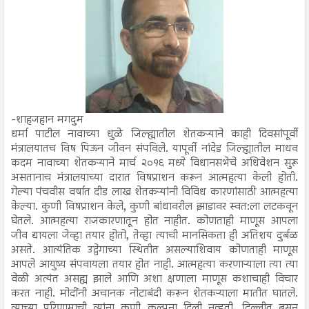
-शाहजहान मगदुम
धर्मा पाटील नावाच्या धुळे जिल्ह्यातील शेतकऱ्याने काही दिवसांपूर्वी
मंत्रालयातच विष पिऊन जीवन संपविले. यापूर्वी नांदेड जिल्ह्यातील माधव
कदम नावाच्या शेतकऱ्याने मार्च २०१६ मध्ये विधानसभेचे अधिवेशन सुरू
असतानाच मंत्रालयाच्या दारात विषप्राशन करून आत्महत्या केली होती.
गेल्या पंचवीस वर्षात दीड लाख शेतकऱ्यांनी विविध कारणांसाठी आत्महत्या
केल्या. कुणी विषप्राशन केले, कुणी बांधावरील झाडावर स्वत:ला लटकवून
घेतले. आत्महत्या राजकारणातून होत नाहीत. कोणताही माणूस आपला
जीव द्यायला जेव्हा तयार होतो, तेव्हा त्याची मानसिकता ही अतिशय दुर्बळ
असते. आत्यंतिक उद्वेगाच्या स्थितीत असल्याशिवाय कोणताही माणूस
आपले आयुष्य संपवायला तयार होत नाही. आत्महत्या करणाऱ्याला त्या त्या
वेळी अत्यंत असह्य झाले आणि अशा क्षणाला माणूस कशाचाही विचार
करत नाही. मोदींनी अचानक नोटाबंदी करून शेतकऱ्याला मातीत घातले.
त्याच्या परिणामाची त्यांना कुणी कल्पना दिली नव्हती. दिल्लीत बसून