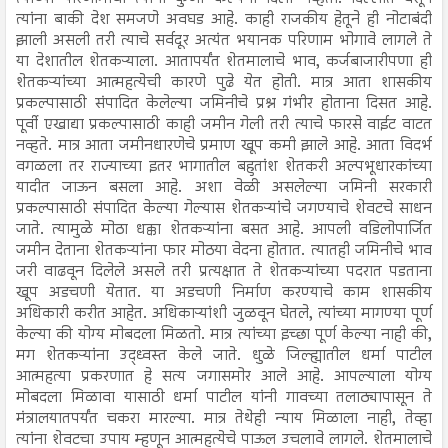
त्यांना बाकी देश समजणे अवघड आहे. काही राजकीय हेतूने ही नोटाबंदी
झाली असली तरी त्याचे सर्वदूर अत्यंत भयानक परिणाम भोगावे लागले ते
या देशातील शेतकऱ्याला. आतापर्यंत शेतमालाचे भाव, कर्जबाजारीपणा ही
शेतकऱ्यांच्या आत्महत्येची कारणे पुढे येत होती. मात्र आता शासकीय
प्रकल्पासाठी संपादित केलेल्या जमिनीचे प्रश्न गंभीर होताना दिसत आहे.
पूर्वी एखाद्या प्रकल्पासाठी काही जमीन गेली तरी त्याचे फारसे वाईट वाटत
नव्हते. मात्र आता जमीनधारणेचे प्रमाण खूप कमी झाले आहे. आता विदर्भ
वगळला तर राज्याच्या इतर भागातील बहुतांश शेतकरी अल्पभूधारकांच्या
यादीत जाऊन बसला आहे. अशा वेळी असलेल्या जमिनी सरकारी
प्रकल्पासाठी संपादित केल्या गेल्यास शेतकऱ्यांचे जगण्याचे शेवटचे साधन
जाते. त्यामुळे मोठा धक्का शेतकऱ्यांना बसत आहे. आपली वडिलोपार्जित
जमीन देताना शेतकऱ्यांना फार मोठया वेदना होतात. त्यातही जमिनीचे भाव
जरी वाढवून दिलेले असले तरी प्रत्यक्षात ते शेतकऱ्यांच्या पदरात पडताना
खूप अडचणी येतात. या अडचणी निर्माण करण्याचे काम शासकीय
अधिकारी करीत आहेत. अधिकाऱ्यांशी जुळवून घेतले, त्यांच्या मागण्या पूर्ण
केल्या की योग्य मोबदला मिळतो. मात्र त्यांच्या इच्छा पूर्ण केल्या नाही की,
मग शेतकऱ्यांना उद्ध्वस्त केले जाते. धुळे जिल्ह्यातील धर्मा पाटील
आत्महत्या प्रकरणात हे सत्य जगासमोर आले आहे. आपल्याला योग्य
मोबदला मिळावा यासाठी धर्मा पाटील यांनी गावच्या तलाठ्यापासून ते
मंत्रालयातपर्यंत चकरा मारल्या. मात्र तेथेही न्याय मिळाला नाही, तेव्हा
त्यांना शेवटचा उपाय म्हणून आत्महत्येचे पाऊल उचलावे लागले. शेतमालाचे