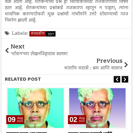
वेळ आली आहे. शेतकऱ्यांचा प्रश्न हा विरोधकांसाठी राजकारणाचा विषय
ठरत आहे. शेतकऱ्यांच्या प्रश्नांकडे राजकारण म्हणून न पाहता, त्यांना
भावनिक करण्याऐवजी मूळ प्रश्नांची गांभीर्याने उत्तरे शोधण्याची गरज
निर्माण झाली आहे.
Labels:
संपादकीय
337
Next
‘शोधन’च्या लेखनजिहादास सलाम!
Previous
भारतीय मदरसे : भ्रम आणि वास्तव
RELATED POST
09
02
Aug
Aug
2024
2024