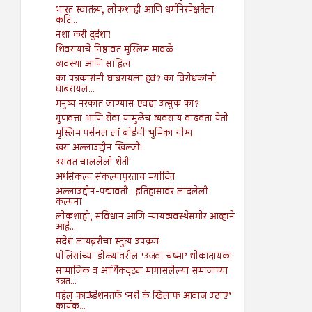
भारत स्वातंत्र्य, लोकशाही आणि धर्मनिरपेक्षतेला
कटि...
नशा करी दुर्दशा!
शिवरायांचे निष्ठावंत मुस्लिम मावळे
व्यवस्था आणि साहित्य
का पत्रकारांनी घाबरायला हवं? का विरोधकांनी
घाबरायल...
मनुष्य नरकात जाण्यास एवढा उत्सुक का?
गुणवत्ता आणि सेवा यामुळेच व्यवसाय वाढवता येतो
मुस्लिम पर्सनल लॉ बोर्डची भुमिका योग्य
खरा अल्लाउद्दीन खिल्जी!
उसवत चाललेली शेती
अर्थसंकल्प संकल्पापुरताच मर्यादित
अल्लाउद्दीन-पद्मावती : इतिहासावर लादलेली
कल्पना
लोकशाही, संविधान आणि न्यायव्यवस्थेसमोर आव्हाने
आहे...
संदेश लायब्ररीचा स्तुत्य उपक्रम
पोलिसांच्या डोळ्यावरील ‘उजवा चष्मा’ धोकादायक!
सामाजिक व आर्थिकदृट्या मागासलेल्या समाजाच्या
उन्नत...
पहेल फाऊंडेशनतर्फे ‘नशे के खिलाफ आवाज उठाए’
कार्यक...