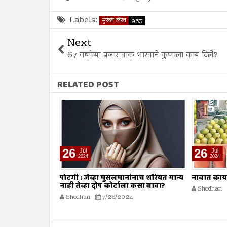
Labels:
मुख्य लेख
953
Next
67 वर्षाच्या प्रजासत्ताक भारताने कुणाला काय दिले?
RELATED POST
26
26
Jul
Jul
2024
2024
ाणी फेरणारा केंद्रीय
पोटगी : जेव्हा मुसलमानांनाच शरियत मान्य
नावात काय
नाही तेव्हा दोष कोर्टाला कसा द्यावा?
Shodhan
4
Shodhan
7/26/2024