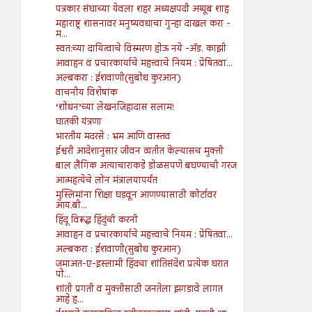
पत्रकार संघाच्या येवला शहर अध्यक्षपदी अय्यूब शाह
महाराष्ट्र शासनावर मनुष्यवधाचा गुन्हा दाखल करा -
म...
स्वत:च्या दायित्वाचे विस्मरण होऊ नये -अ‍ॅड. काझी
आवाहन व प्रचारकार्याचे महत्त्वाचे नियम : प्रेषितवा...
अल्बकरा : ईशवाणी(सुबोध कुरआन)
वाचनीय विशेषांक
‘शोधन’च्या लेखनजिहादास सलाम!
घातकी यंत्रणा
भारतीय मदरसे : भ्रम आणि वास्तव
ईश्वरी आदेशानुसार जीवन व्यतीत केल्यासच मुक्ती
बाल लैंगिक अत्याचाराकडे डोळसपणे बघण्याची गरज
आत्महत्येचे लोन मंत्रालयापर्यंत
मुस्लिमांना शिक्षा घडवून आणण्यासाठी कोर्टावर
आय.बी...
हिंदू विरूद्ध हिंदुंची करनी
आवाहन व प्रचारकार्याचे महत्त्वाचे नियम : प्रेषितवा...
अल्बकरा : ईशवाणी(सुबोध कुरआन)
जमाअत-ए-इस्लामी हिंदचा शांतिसंदेश प्रत्येक घरात
पो...
शांती प्रगती व मुक्तीसाठी जनतेला झगडावे लागत
आहे ह...