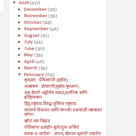
2018
(471)
▼
December
(33)
►
November
(35)
►
October
(29)
►
September
(42)
►
August
(21)
►
July
(44)
►
June
(30)
►
May
(35)
►
April
(46)
►
March
(35)
►
February
(63)
▼
कृतज्ञता : प्रेषितवाणी (हदीस)
अल्बकरा : ईशवाणी(सुबोध कुरआन)
अल् बेरुनी-अद्वीतीय तत्वज्ञ,दार्शनिक आणि
इतिहासकार
हिंदू राष्ट्रवाद विरूद्ध मुस्लिम राष्ट्रवाद
भारताचे विभाजन आणि काश्मीर प्रश्नासाठी जबाबदार
कोण?
खोटा लव जिहाद!
पोलिसांना दर्जाहीन बुलेटप्रुफ जाकिटे
सवाब-ए-जारीया’ : अनाथ, बेवारस मुलांची परवरीश