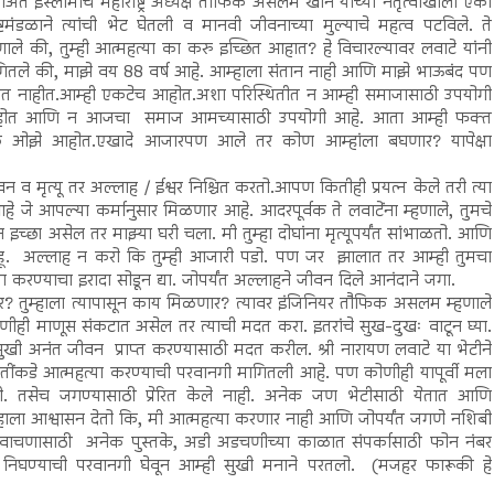
अते इस्लामीचे महाराष्ट्र अध्यक्ष तौफिक असलम खान यांच्या नेतृत्वाखाली एका
्टमंडळाने त्यांची भेट घेतली व मानवी जीवनाच्या मुल्याचे महत्व पटविले. ते
णाले की, तुम्ही आत्महत्या का करु इच्छित आहात? हे विचारल्यावर लवाटे यांनी
गितले की, माझे वय 88 वर्ष आहे. आम्हाला संतान नाही आणि माझे भाऊबंद पण
ात नाहीत.आम्ही एकटेच आहोत.अशा परिस्थितीत न आम्ही समाजासाठी उपयोगी
ोत आणि न आजचा समाज आमच्यासाठी उपयोगी आहे. आता आम्ही फक्त
 ओझे आहोत.एखादे आजारपण आले तर कोण आम्हांला बघणार? यापेक्षा
मृत्यू तर अल्लाह / ईश्वर निश्चित करतो.आपण कितीही प्रयत्न केले तरी त्या
वन आहे जे आपल्या कर्मानुसार मिळणार आहे. आदरपूर्वक ते लवाटेंना म्हणाले, तुमचे
्छा असेल तर माझ्या घरी चला. मी तुम्हा दोघांना मृत्यूपर्यंत सांभाळतो. आणि
राहू. अल्लाह न करो कि तुम्ही आजारी पडो. पण जर झालात तर आम्ही तुमचा
रण्याचा इरादा सोडून द्या. जोपर्यंत अल्लाहने जीवन दिले आनंदाने जगा.
करणार? तुम्हाला त्यापासून काय मिळणार? त्यावर इंजिनियर तौफिक असलम म्हणाले
ीही माणूस संकटात असेल तर त्याची मदत करा. इतरांचे सुख-दुखः वाटून घ्या.
ुखी अनंत जीवन प्राप्त करण्यासाठी मदत करील. श्री नारायण लवाटे या भेटीने
्ट्रपतींकडे आत्महत्या करण्याची परवानगी मागितली आहे. पण कोणीही यापूर्वी मला
ी. तसेच जगण्यासाठी प्रेरित केले नाही. अनेक जण भेटीसाठी येतात आणि
हाला आश्वासन देतो कि, मी आत्महत्या करणार नाही आणि जोपर्यंत जगणे नशिबी
ाने वाचणासाठी अनेक पुस्तके, अडी अडचणीच्या काळात संपर्कासाठी फोन नंबर
निघण्याची परवानगी घेवून आम्ही सुखी मनाने परतलो. (मजहर फारूकी हे