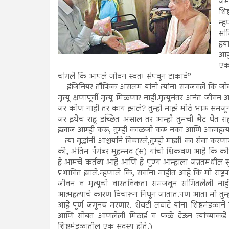
जमा
शिष
म्ह
सां
हय
आह
एक
चांगले कि आपले जीवन स्वतः संपवून टाकावे”
इंजिनियर तौफिक असलम यांनी त्यांना समजवले कि जीवन व 
मृत्यू क्षणापूर्वी मृत्यू मिळणार नाही.मृत्यूनंतर अनंत जी
जर कोण नाही तर काय झाले? तुम्ही माझे मोठे भाऊ समजून इच
जर इथेच राहू इच्छित असाल तर आम्ही तुमची भेट घेत 
इलाज आम्ही करू, तुम्ही काळजी करू नका आणि आत्महत्या क
त्या वृद्धांनी आश्चर्याने विचारले,तुम्ही माझी का सेवा 
की, अंतिम पैगंबर मुहम्मद (स) यांची शिकवण आहे कि कोण
हे आमचे कर्तव्य आहे आणि हे पुण्य आम्हाला जन्नतमधील स
प्रभावित झाले.म्हणाले कि, सर्वांना माहीत आहे कि मी राष
जीवन व मृत्यूची वास्तविकता समजवून सांगितलेली नाह
आत्महत्याचे कारण विचारून निघून जातात.पण आता मी तुम्
आहे पूर्ण जगूनच मरणार. शेवटी लवाटे यांना शिष्टमंडळ
आणि सोबत आणलेली मिठाई व फळे देऊन त्यांच्याकडे 
शिष्टमंडळातील एक सदस्य होते.)