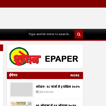
ईपेपर
MORE
शोधन- २८ मार्च ते ३ एप्रिल २०२५
3/27/2025
१६ ऑगस्ट ते २२ ऑगस्ट २०२४