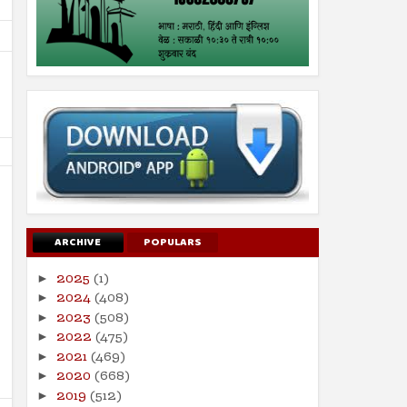
ARCHIVE
POPULARS
19
19
Jul
Jul
2025
(1)
►
2024
2024
2024
(408)
►
2023
(508)
पुरोगामी चळवळींना लक्ष्य करण्यासाठी
गजापूर जाळपोळ; जबाबदारी कु
►
कायदा
2022
(475)
►
Shodhan
7/19/2024
Shodhan
7/19/2024
2021
(469)
►
2020
(668)
►
2019
(512)
►