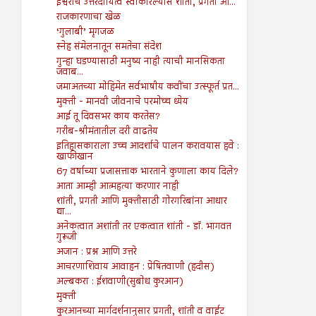
ईश्वराचे उत्तरदायित्व स्वीकारल्यास शांती, प्रगती आ...
राजकारणाचा खेळ
‘गुलाबी’ मृगजळ
स्नेह संमेलनातून समतेचा संदेश
गुन्हा घडण्यासाठी मनुष्य नाही त्याची मानसिकता
जवाब...
जमाअतच्या मोहिमेत सर्वभाषीय कवींचा उत्स्फूर्त प्रत...
मुक्ती - मानवी जीवनाचे परमोच्च ध्येय
आई तू दिवसभर काय करतेस?
गरीब-श्रीमंतातील दरी वाढतेय
इतिहासकाराला उच्च आदर्शाचे पालन करावयास हवे :
खाफीखान
67 वर्षाच्या प्रजासत्ताक भारताने कुणाला काय दिले?
आता आम्ही आत्महत्या करणार नाही
शांती, प्रगती आणि मुक्तीसाठी गोरगरिबांना आधार
द्या...
अनेकत्वात अशांती तर एकत्वात शांती - डॉ. भागवत
गुरूजी
अजान : प्रश्न आणि उत्तरे
आचरणाशिवाय आवाहन : प्रेषितवाणी (हदीस)
अल्बकरा : ईशवाणी(सुबोध कुरआन)
मुक्ती
कुरआनच्या मार्गदर्शनानुसार प्रगती, शांती व वाईट