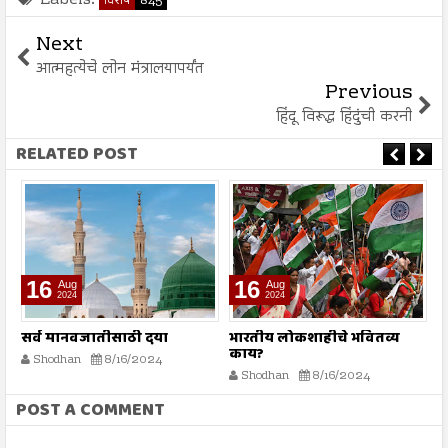
Labels:
विशेष
845
Next
आत्महत्येचे लोन मंत्रालयापर्यंत
Previous
हिंदू विरूद्ध हिंदुंची करनी
RELATED POST
16
16
Aug
Aug
2024
2024
सर्व मानवजातीसाठी दया
भारतीय लोकशाहीचे भवितव्य
श
काय?
Shodhan
8/16/2024
Shodhan
8/16/2024
POST A COMMENT