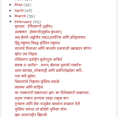
May
(35)
►
April
(46)
►
March
(35)
►
February
(63)
▼
कृतज्ञता : प्रेषितवाणी (हदीस)
अल्बकरा : ईशवाणी(सुबोध कुरआन)
अल् बेरुनी-अद्वीतीय तत्वज्ञ,दार्शनिक आणि इतिहासकार
हिंदू राष्ट्रवाद विरूद्ध मुस्लिम राष्ट्रवाद
भारताचे विभाजन आणि काश्मीर प्रश्नासाठी जबाबदार कोण?
खोटा लव जिहाद!
पोलिसांना दर्जाहीन बुलेटप्रुफ जाकिटे
सवाब-ए-जारीया’ : अनाथ, बेवारस मुलांची परवरीश
भारत स्वातंत्र्य, लोकशाही आणि धर्मनिरपेक्षतेला कटि...
नशा करी दुर्दशा!
शिवरायांचे निष्ठावंत मुस्लिम मावळे
व्यवस्था आणि साहित्य
का पत्रकारांनी घाबरायला हवं? का विरोधकांनी घाबरायल...
मनुष्य नरकात जाण्यास एवढा उत्सुक का?
गुणवत्ता आणि सेवा यामुळेच व्यवसाय वाढवता येतो
मुस्लिम पर्सनल लॉ बोर्डची भुमिका योग्य
खरा अल्लाउद्दीन खिल्जी!