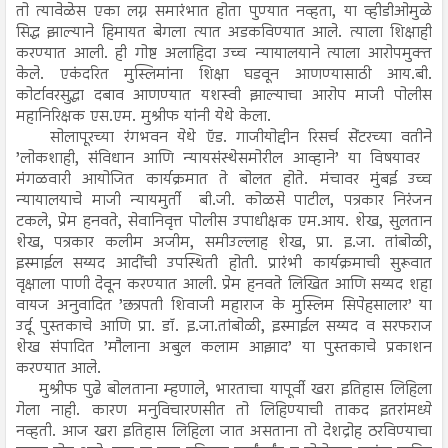
तो त्यावेळेस एका लग्न समारंभात होता पुण्यात नव्हता, या व्हीडीओमुळे
सिद्ध झाल्याने हिमायत बेगला त्यात अडकविण्यात आले. त्याला शिक्षाही
करण्यात आली. ही गोष्ट अलाहिदा उच्च न्यायालयाने त्याला आरोपमुक्त
केले. एकंदरित मुस्लिमांना शिक्षा घडवून आणण्यासाठी आय.बी.
कोर्टावरसुद्धा दबाव आणण्यात यशस्वी झाल्याचा आरोप माजी पोलीस
महानिरिक्षक एस.एम. मुश्रीफ यांनी येथे केला.
सोलापूरच्या रंगभवन येथे ऍड. गाजीयोद्दीन रिसर्च सेंटरच्या वतीने
’लोकशाही, संविधान आणि न्यायसंस्थेसमोरील आव्हाने’ या विषयावर
मंगळवारी आयोजित कार्यक्रमात ते बोलत होते. मंचावर मुंबई उच्च
न्यायालयाचे माजी न्यायमुर्ती बी.जी. कोळसे पाटील, पत्रकार निरंजन
टकले, प्रेम हनवते, सेवानिवृत्त पोलीस उपाधीक्षक एम.आय. शेख, सुलतान
शेख, पत्रकार कलीम अजीम, समीउल्लाह शेख, प्रा. इ.जा. तांबोळी,
इस्माईल सय्यद आदींची उपस्थिती होती. प्रारंभी कार्यक्रमाची सुरूवात
वृक्षाला पाणी देवून करण्यात आली. प्रेम हनवते लिखित आणि सय्यद शहा
वायज अनुवादित ’छत्रपती शिवाजी महाराज के मुस्लिम सिपेहसालार’ या
उर्दू पुस्तकाचे आणि प्रा. डॉ. इ.जा.तांबोळी, इस्माईल सय्यद व सरफराज
शेख संपादित ’मौलाना अबुल कलाम आझाद’ या पुस्तकाचे प्रकाशन
करण्यात आले.
मुश्रीफ पुढे बोलताना म्हणाले, भारताचा यापूर्वी खरा इतिहास लिहिला
गेला नाही. कारण मनुविचारणसीत तो लिहिण्याची ताकद इतरांमध्ये
नव्हती. आज खरा इतिहास लिहिला जात असताना तो देशद्रोह ठरविण्याचा