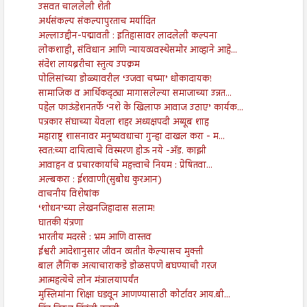
उसवत चाललेली शेती
अर्थसंकल्प संकल्पापुरताच मर्यादित
अल्लाउद्दीन-पद्मावती : इतिहासावर लादलेली कल्पना
लोकशाही, संविधान आणि न्यायव्यवस्थेसमोर आव्हाने आहे...
संदेश लायब्ररीचा स्तुत्य उपक्रम
पोलिसांच्या डोळ्यावरील ‘उजवा चष्मा’ धोकादायक!
सामाजिक व आर्थिकदृट्या मागासलेल्या समाजाच्या उन्नत...
पहेल फाऊंडेशनतर्फे ‘नशे के खिलाफ आवाज उठाए’ कार्यक...
पत्रकार संघाच्या येवला शहर अध्यक्षपदी अय्यूब शाह
महाराष्ट्र शासनावर मनुष्यवधाचा गुन्हा दाखल करा - म...
स्वत:च्या दायित्वाचे विस्मरण होऊ नये -अ‍ॅड. काझी
आवाहन व प्रचारकार्याचे महत्त्वाचे नियम : प्रेषितवा...
अल्बकरा : ईशवाणी(सुबोध कुरआन)
वाचनीय विशेषांक
‘शोधन’च्या लेखनजिहादास सलाम!
घातकी यंत्रणा
भारतीय मदरसे : भ्रम आणि वास्तव
ईश्वरी आदेशानुसार जीवन व्यतीत केल्यासच मुक्ती
बाल लैंगिक अत्याचाराकडे डोळसपणे बघण्याची गरज
आत्महत्येचे लोन मंत्रालयापर्यंत
मुस्लिमांना शिक्षा घडवून आणण्यासाठी कोर्टावर आय.बी...