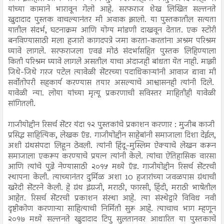
यांच्या कामाने भारावून गेलो आहे. सरफराज शेख लिखित सल्तनते
खुदादाद पुस्तक वाचल्यानंतर मी अवाक झालो. या पुस्तकातील सत्यता
यातील संदर्भ, घटनाक्रम आणि योग्य मांडणी दाखवून देतात. एक स्टोरी
बनविण्यासाठी मला हजारो कागदपत्रे जमा करता-करतांना अश्रम परिश्रम
घ्यावे लागले. सरफराजला एवढं मोठं संदर्भासहित पुस्तक लिहिण्याला
किती परिश्रम घ्यावे लागले असतील याचा अंदाजही बांधता येत नाही. माझी
जिथे-जिथे गरज पटेल त्यावेळी सेंटरच्या पदाधिकाऱ्यांनी आवाज द्यावा मी
सर्वोतोपरी सहकार्य करण्यास तयार असल्याचे आश्वासनही त्यांनी दिले.
यावेळी न्या. लोया यांच्या मृत्यू प्रकरणाची सविस्तर माहितीही यावेळी
सांगितली.
गाजीयोद्दीन रिसर्च सेंटर यंदा १२ पुस्तकांचे प्रकाशन करणार : मुजीब काजी
प्रसिद्ध साहित्यिक, लेखक ऍड. गाजीयोद्दीन साहेबांनी समाजाला दिशा देईल,
अशी ग्रंथसंपदा लिहून ठेवली. त्यांनी हिंदू-मुस्लिम ऐक्याचे लेखन करून
समाजाला एकरूप करण्याचे प्रयत्न त्यांनी केले. त्यांचा ऐतिहासिक वारसा
आणि त्यांचे पुढे नेण्यासाठी २०१५ मध्ये ऍड. गाजीयोद्दीन रिसर्च सेंटरची
स्थापना केली. त्याच्यानंतर दुर्मिळ अशा 10 हजारांच्या जवळपास ग्रंथाची
खरेदी सेंटरने केली. हे ग्रंथ इंग्रजी, मराठी, फारसी, हिंदी, मराठी भाषेतील
आहेत. रिसर्च सेंटरची प्रकाशन संस्था आहे. त्या संस्थेद्वारे विविध नवी
दृष्टीकोण करणाऱ्या साहित्याची निर्मिती सुरू आहे. त्याचाच भाग म्हणून
२०१७ मध्ये सल्तनते खुदादाद टिपु सुलतानवर आधारित या पुस्तकाचे