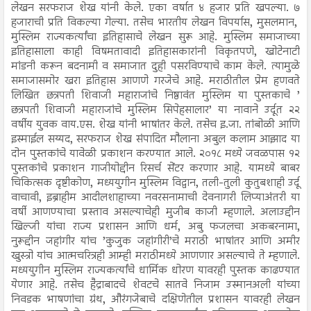
लेखन सरफराज शेख यांनी केले. एका वर्षात ४ हजार प्रति खपल्या. ७
हजाराची प्रति विकल्या गेल्या. तसेच भारतीय लेखन विपर्यास, मुसलमान,
मुस्लिम राज्यकर्त्यांचा इतिहासाचे लेखन सुरू आहे. मुस्लिम समाजाच्या
इतिहासाला काही विषमतावादी इतिहासकारांनी विकृतपणे, खोटेनाटी
मांडनी करून बदनामी व समाजात दुही पसरविण्याचे काम केले. त्यामुळे
समाजासमोर खरा इतिहास आणणे गरजेचे आहे. मराठीतील प्रेम हणवते
लिखित छत्रपती शिवाजी महाराजांचे निष्ठावंत मुस्लिम या पुस्तकाचे ’
छत्रपती शिवाजी महाराजांचे मुस्लिम सिपेहसालार’ या नावाने उर्दूत २२
वर्षीय युवक वाय.एस. शेख यांनी भाषांतर केले. तसेच इ.जा. तांबोळी आणि
इस्माईल सय्यद, सरफराज शेख संपादित मौलाना अबुल कलाम आझाद या
दोन पुस्तकांचे यावेळी प्रकाशन करण्यात आले. २०१८ मध्ये जवळपास १२
पुस्तकांचे प्रकाशन गाजीयोद्दीन रिसर्च सेंटर करणार आहे. यामध्ये बाबर
चिकित्सक दृष्टीकोण, मध्ययुगीन मुस्लिम विद्वान, तली-तुली कुतुबशाही उर्दू
वाचावी, इब्राहीम आदीलशाहाच्या नवरसनामाची देवनागरी लिप्याअंतरी या
वर्षी आणण्याचा प्रस्ताव असल्याचेही मुजीब काजी म्हणाले. अलाउद्दीन
खिल्जी यांचा राज्य प्रशासन आणि धर्म, अबु फजलचा अकबरनामा,
नुरूद्दीन जहांगीर यांच ’कुजुक जहांगीरी’चे मराठी भाषांतर आणि अमीर
खुस्त्रो यांच आत्मचरित्रही आम्ही मराठीमध्ये आणणार असल्याचे ते म्हणाले.
मध्ययुगीन मुस्लिम राज्यकर्त्यांचे धार्मिक धोरण यावरही पुस्तक काढण्यात
येणार आहे. तसेच हैद्राबादचे शेवटचे सातवे निजाम उस्मानअली यांच्या
निवडक भाषणांचा ग्रंथ, औरंगजेबाचे दक्षिणेतील प्रशासन यावरही लेखन