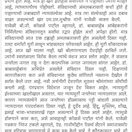
प्रयत्न होत आहे. मात्र हा खरा इतिहास सर्वांपर्यंत न पोहोचता ज्यांना माहित
आहे, त्यांच्यापर्यंतच पोहोचतो. संविधानाची अंमलबजावणी कशी होते हे
पाहण्याची जबाबदारी न्यायसंस्थेवर आहे. मात्र त्या संस्थेवरही आज दबाव
वाढत असल्याची खंत एम.एम.मुश्रीफ यांनी यावेळी व्यक्त केली.
यावेळी बी.जी. कोळसे पाटील म्हणाले, डॉ. बाबासाहेब आंबेडकरांनी
निर्मिलेल्या संविधानातून सर्वांचा उद्धार होईल अशी अपेक्षा होती. मात्र
संविधानाची आज एक टक्काही अमलबजावणी होत असलेली दिसत नाही.
उलट धर्मांशी युती साधून भांडवलदार फोफावले आहेत. ही युती धोकादायक
आहे. आज खरे चालत नाही. खरे बोलणाऱ्याला देशद्रोही ठरविले जाते.
ज्यांनी स्वातंत्र्याला विरोध केला त्यांचे वंशज आज सत्तेत आहेत. ते वास्तव
जनतेला जगात राहू न देता काल्पनिक जगात जगायला सांगत आहेत. डॉ.
बाबासाहेबांना अभिप्रेत असलेले संविधान दिसत नाही. शिक्षणाचे
व्यापारीकरण करा असे संविधानात कुठेच सांगितले नसताना देखील ते
सर्रास केले जात आहे. नवी अर्थनीती देशातील मुठभर श्रीमंतांच्या सोयीची
बनली आहे. पंतप्रधान विदेशात जावून देश विकत आहेत. न्यायमुर्ती
ईश्‍वराच्या खालोखाल असतात. चार न्यायमूर्ती जनतेच्या न्यायालयात आले.
कारण न्यायसंस्थेने आज जनतेच्या डोळ्यावरच पट्टी बांधली असल्याने
न्यायदानात पारदर्शकता दिसत नाही, हे दुर्देव आहे. हिंदू, मुस्लिम, शीख,
इसाई भावा-भावासारखे राहत असल्याने हे दिवस आले आहेत. त्यामुळे
डोक्याने काम करा, असे आवाहनही कोळसे पाटील यांनी केले. यावेळी
पत्रकार निरंज टकले म्हणाले, ऍड. गाजीयोद्दीन रिसर्च सेंटरने समाजासमोर
सत्य इतिहास आणण्याचे जे काम सुरू केले आहे. ते कौतुकास्पद आहे. मी