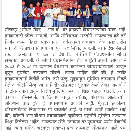
सोलापूर (शोधन सेवा) - आय.बी. वर ब्राह्मणी विचारसरणीचा पगडा आहे.
ब्राह्मणवादी लोक आय.बी. आणि मीडियाच्या मदतीने आपल्याला हवे तसे
निर्णय करून घेतात. पंतप्रधानांना वर्तमानपत्र वाचायचा वेळ नसतो. रोज
सकाळी पंतप्रधान निघण्याच्या पूर्वी २० मिनिटे आय.बी.च्या निर्देशकांसाठी
राखीव असतात. त्यावेळेत ते देशातील परिस्थिती पंतप्रधानांना सांगत
असतात. आय.बी. जे सांगते प्रधानमंत्र्यांना तेच माहिती असते. आय.बी.ने
२००३ ते २००८ या दरम्यान देशभरात घडलेल्या बॉम्बस्फोटामध्ये जाणून
बुजून मुस्लिम तरूणांना गोवले. त्यांना माहित होते की, हे स्फोट
ब्राह्मणवाद्यांनी केलेले आहेत. तरी परंतु, मुद्दामहून मुस्लिम तरूणांना गोवले
गेले व कोर्टाने जेव्हा त्यांना निर्दोष सोडायला सुरूवात केली तेव्हा आय.बी.ने
कोर्टावर दबाव टाकून निर्दोष मुस्लिम तरूणांना शिक्षा घडवून घेतली. अनेक
तरूण जे बॉम्बस्फोटाच्या ठिकाणी नव्हतेच त्यांनाही गोवण्यात आले. त्यांचे
लोकेशन कुठे होते हे तपासण्यास आलेले नाही. मुंबईत झालेल्या
बॉम्बस्फोटाचे निकालपत्र मी वाचलेले आहे. व माजी खात्री झालेली आहे
की, कोर्टाने आय.बी.च्या दबावाखाली चुकीच्या पद्धतीने मुस्लिम तरूणांना
शिक्षा दिलेल्या आहेत. सगळ्यात मोठे उदाहरण तर पुण्याच्या जर्मन बेकरीचे
आहे. त्यात अगोदर भटकल नावाच्या एका तरूणाला गोवण्यात आले. पण