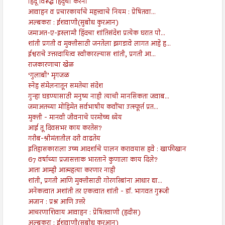
हिंदू विरूद्ध हिंदुंची करनी
आवाहन व प्रचारकार्याचे महत्त्वाचे नियम : प्रेषितवा...
अल्बकरा : ईशवाणी(सुबोध कुरआन)
जमाअत-ए-इस्लामी हिंदचा शांतिसंदेश प्रत्येक घरात पो...
शांती प्रगती व मुक्तीसाठी जनतेला झगडावे लागत आहे ह...
ईश्वराचे उत्तरदायित्व स्वीकारल्यास शांती, प्रगती आ...
राजकारणाचा खेळ
‘गुलाबी’ मृगजळ
स्नेह संमेलनातून समतेचा संदेश
गुन्हा घडण्यासाठी मनुष्य नाही त्याची मानसिकता जवाब...
जमाअतच्या मोहिमेत सर्वभाषीय कवींचा उत्स्फूर्त प्रत...
मुक्ती - मानवी जीवनाचे परमोच्च ध्येय
आई तू दिवसभर काय करतेस?
गरीब-श्रीमंतातील दरी वाढतेय
इतिहासकाराला उच्च आदर्शाचे पालन करावयास हवे : खाफीखान
67 वर्षाच्या प्रजासत्ताक भारताने कुणाला काय दिले?
आता आम्ही आत्महत्या करणार नाही
शांती, प्रगती आणि मुक्तीसाठी गोरगरिबांना आधार द्या...
अनेकत्वात अशांती तर एकत्वात शांती - डॉ. भागवत गुरूजी
अजान : प्रश्न आणि उत्तरे
आचरणाशिवाय आवाहन : प्रेषितवाणी (हदीस)
अल्बकरा : ईशवाणी(सुबोध कुरआन)