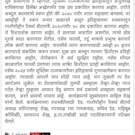
सुरू असल्याचे ते म्हणाले. मुस्लिम राज्यकर्त्यांचा इतिहासातून अनुल्लेख
याविषयावर डिसेंबर अखेरपर्यंत एक ग्रंथ प्रकाशित करणार आहोत. एपीजे
अब्दुल कलामांचे स्वप्न होते की २०२० पर्यंत भारत महासत्ता बनवाचं. तर
आम्हीही ते स्वप्न मनात बाळगले असून इतिहासाच्या माध्यमातून
गाजीयोद्दीन रिसर्च सेंटरतर्फे २०२०पर्यंत ४० ग्रंथ प्रकाशित करणार आहोत.
जे दिशादर्शक ठरणार आहेत. ते सत्यावर आधारित असतील. त्याचे ठोस
पुरावे सादर करण्यात येतील. तसेच फारसी, उर्दू भाषाचे प्रभुत्व करणारे
लोक कमी करणार आहेत. फारसीचे जतन करण्यासाठी आम्ही ५० हजार
कागदपत्रे संकलित करून याच्या मूळ प्रत बनवून त्याच्या डिजीटल प्रतिही
बनविणार आहोत, जेणेकरून ते सर्व सुरक्षित राहील. तसेच मोगल
काळातील फारसी ग्रंथांच्या त्याच भाषेत डिजीटल प्रतही बनविणार आहोत.
तसेच २०२५ पर्यंत मुस्लिम राज्यकर्त्यांच्या इतिहासाचे पुनरावलोकन करणार
आहोत. त्यासाठी आपली फार मोठी गरज आहे. मन जुळली तर देश
आपोआप जुळेल. या देशकार्यासाठी तुमची आम्हाला जेव्हा-जेव्हा गरज
पटेल तेव्हा तुम्हाला आवाज देवू आपण सर्व प्रकारचे आम्हाला सहकार्य
कराल, अशी आमची भावना आहे. कार्यक्रमाचे सुत्रसंचालन साहिल शेख
यांनी केले. कार्यक्रमाच्या यशस्वीतेसाठी ऍड. गाजीयोद्दीन रिसर्च सेंटरचे
अध्यक्ष समिउल्लाह शेख, उपाध्यक्ष राम गायकवाड, सचिव ऍड. महिबूब
कोथिंबीरे, सरफराज शेख, इ.जा.तांबोळी आदी पदाधिकाऱ्यांनी परिश्रम
घेतले.