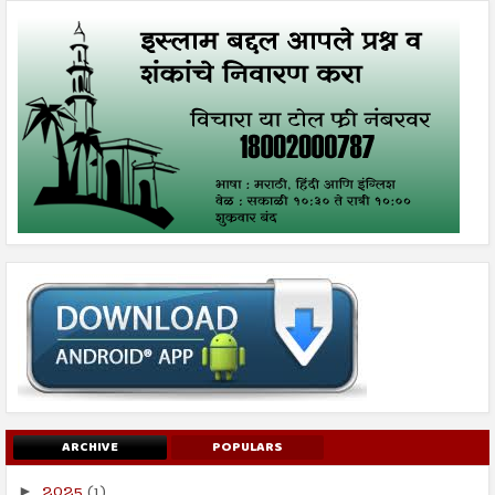
ARCHIVE
POPULARS
2025
(1)
►