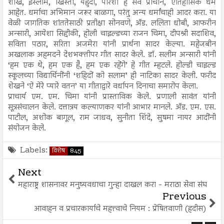
शीख, इस्लाम, खिस्ती, यहुदी, पारशी हे सर्व प्राचीन, ऐतिहासिक धर्म
आहेत. धर्माचा अभिमान जरूर बाळगा, परंतु अन्य धर्मांचाही आदर करा. या
वेळी जागतिक शांततेसाठी प्रतीक्षा सोनवणे, अ‍ॅड. ललिता धोबी, आफरीन
अन्सारी, आयेशा सिद्दीकी, होली चाइल्डच्या राजन चिमा, दीपश्री सदाशिव,
सविता पठार, सरिता अजमेरा यांनी प्रार्थना सादर केल्या. महेजबीन
अखलाक अहमदने देशभक्तीपर गीत सादर केले. डॉ. सलीम अन्सारी यांनी
‘हम एक थे, हम एक है, हम एक रहेंगे’ हे गीत म्हटले. होल्डी चाइल्ड
स्कूलच्या विद्यार्थिनींनी ‘शहिदों को सलाम’ ही नाटिका सादर केली. फरीद
शेखने ‘ऐ मेरे प्यारे वतन’ या गीताद्वारे वर्धापन दिनाचा समारोप केला.
प्राचार्य एम. एम. चिमा यांनी प्रास्ताविक केले. प्रणाली सावंत यांनी
सूत्रसंचालन केले. दत्तात्रय कल्याणकर यांनी आभार मानले. अ‍ॅड. एम. एस.
पाटील, अशोक बागूल, राम जाधव, सुनीता शिंदे, सुषमा नायर आदींनी
संयोजन केले.
Labels:
विशेष
845
Next
महाराष्ट्र शासनावर मनुष्यवधाचा गुन्हा दाखल करा - मराठा सेवा संघ
Previous
आवाहन व प्रचारकार्याचे महत्त्वाचे नियम : प्रेषितवाणी (हदीस)