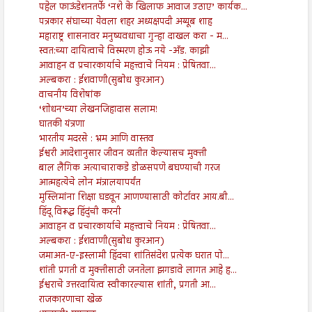
पहेल फाऊंडेशनतर्फे ‘नशे के खिलाफ आवाज उठाए’ कार्यक...
पत्रकार संघाच्या येवला शहर अध्यक्षपदी अय्यूब शाह
महाराष्ट्र शासनावर मनुष्यवधाचा गुन्हा दाखल करा - म...
स्वत:च्या दायित्वाचे विस्मरण होऊ नये -अ‍ॅड. काझी
आवाहन व प्रचारकार्याचे महत्त्वाचे नियम : प्रेषितवा...
अल्बकरा : ईशवाणी(सुबोध कुरआन)
वाचनीय विशेषांक
‘शोधन’च्या लेखनजिहादास सलाम!
घातकी यंत्रणा
भारतीय मदरसे : भ्रम आणि वास्तव
ईश्वरी आदेशानुसार जीवन व्यतीत केल्यासच मुक्ती
बाल लैंगिक अत्याचाराकडे डोळसपणे बघण्याची गरज
आत्महत्येचे लोन मंत्रालयापर्यंत
मुस्लिमांना शिक्षा घडवून आणण्यासाठी कोर्टावर आय.बी...
हिंदू विरूद्ध हिंदुंची करनी
आवाहन व प्रचारकार्याचे महत्त्वाचे नियम : प्रेषितवा...
अल्बकरा : ईशवाणी(सुबोध कुरआन)
जमाअत-ए-इस्लामी हिंदचा शांतिसंदेश प्रत्येक घरात पो...
शांती प्रगती व मुक्तीसाठी जनतेला झगडावे लागत आहे ह...
ईश्वराचे उत्तरदायित्व स्वीकारल्यास शांती, प्रगती आ...
राजकारणाचा खेळ