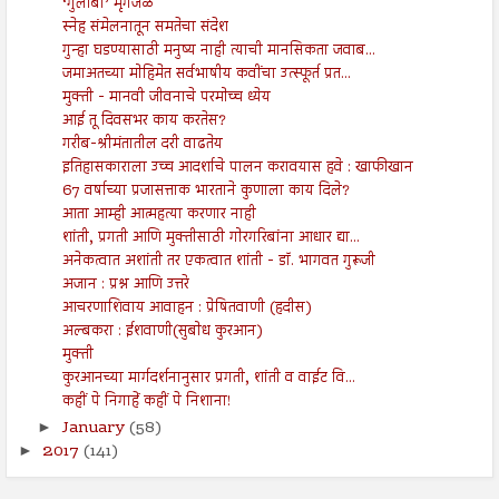
‘गुलाबी’ मृगजळ
स्नेह संमेलनातून समतेचा संदेश
गुन्हा घडण्यासाठी मनुष्य नाही त्याची मानसिकता जवाब...
जमाअतच्या मोहिमेत सर्वभाषीय कवींचा उत्स्फूर्त प्रत...
मुक्ती - मानवी जीवनाचे परमोच्च ध्येय
आई तू दिवसभर काय करतेस?
गरीब-श्रीमंतातील दरी वाढतेय
इतिहासकाराला उच्च आदर्शाचे पालन करावयास हवे : खाफीखान
67 वर्षाच्या प्रजासत्ताक भारताने कुणाला काय दिले?
आता आम्ही आत्महत्या करणार नाही
शांती, प्रगती आणि मुक्तीसाठी गोरगरिबांना आधार द्या...
अनेकत्वात अशांती तर एकत्वात शांती - डॉ. भागवत गुरूजी
अजान : प्रश्न आणि उत्तरे
आचरणाशिवाय आवाहन : प्रेषितवाणी (हदीस)
अल्बकरा : ईशवाणी(सुबोध कुरआन)
मुक्ती
कुरआनच्या मार्गदर्शनानुसार प्रगती, शांती व वाईट वि...
कहीं पे निगाहें कहीं पे निशाना!
January
(58)
►
2017
(141)
►