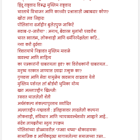
हिंदू राष्ट्रवाद विरूद्ध मुस्लिम राष्ट्रवाद
भारताचे विभाजन आणि काश्मीर प्रश्नासाठी जबाबदार कोण?
खोटा लव जिहाद!
पोलिसांना दर्जाहीन बुलेटप्रुफ जाकिटे
सवाब-ए-जारीया’ : अनाथ, बेवारस मुलांची परवरीश
भारत स्वातंत्र्य, लोकशाही आणि धर्मनिरपेक्षतेला कटि...
नशा करी दुर्दशा!
शिवरायांचे निष्ठावंत मुस्लिम मावळे
व्यवस्था आणि साहित्य
का पत्रकारांनी घाबरायला हवं? का विरोधकांनी घाबरायल...
मनुष्य नरकात जाण्यास एवढा उत्सुक का?
गुणवत्ता आणि सेवा यामुळेच व्यवसाय वाढवता येतो
मुस्लिम पर्सनल लॉ बोर्डची भुमिका योग्य
खरा अल्लाउद्दीन खिल्जी!
उसवत चाललेली शेती
अर्थसंकल्प संकल्पापुरताच मर्यादित
अल्लाउद्दीन-पद्मावती : इतिहासावर लादलेली कल्पना
लोकशाही, संविधान आणि न्यायव्यवस्थेसमोर आव्हाने आहे...
संदेश लायब्ररीचा स्तुत्य उपक्रम
पोलिसांच्या डोळ्यावरील ‘उजवा चष्मा’ धोकादायक!
सामाजिक व आर्थिकदृट्या मागासलेल्या समाजाच्या उन्नत...