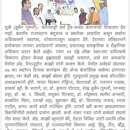
धुळे (हुसैन गुरुजी)- कोणताही धर्म द्वेष-मत्सर करण्याची शिकवण देत
नाही. बारतीय राज्यघटना बंधुभाव व समतेवर आधारित असून सर्वांना
अधिव्यक्ती स्वातंत्र्य, शोषणापासून संरक्षण देते. देशाच्या संविधानाने
प्रत्येकाला त्याच्या धर्माप्रमाणे आचरम, प्रचारासह सांस्कृतिक व शैक्षणिक
अधिकार प्रदान केले आहेत. परुंत ९९ टक्के लोक स्वत:च्या दायित्वाचे
विस्मरण होऊन केवळ हक्कांसाठी आग्रही असतात, असे मत अमळनेर
येथील अ‍ॅ़ड. रियाजुद्दीन काझी यांनी व्यक्त केले. येथील सर्वधर्म संघाच्या
२७ व्या वर्धापन दिनाचा कार्यक्रम सेंट अ‍ॅन्स कॅथॉलिक चर्चच्या प्रांगणात
झाला, त्या वेळी अ‍ॅड. काझी बोलत होते. गुरुद्वाराचे प्रमुख बाबा धीरजसिंग
अध्यक्षस्थानी होते. फादर विल्सन रॉड्रिग्ज, वेदशास्त्री डॉ. गजानन पाठक,
प्राचार्य व्ही. के भदाणे, प्रा. डॉ. कृष्णा पोतदार, शेख हुसैन गुरुजी, रतनचंद
शहा, डॉ. क. उ. सिंघवी, मधुकर शिरसाट, डॉ. मोहम्मद सलीम अन्सारी,
सरबजित चिमा, जयश्री शहा, सुधाकर बेंद्रे, डॉ. विजयचंद्र जाधव, श्याम
पाटील, अप्पा करंदे आदी उपस्थित होते. प्रारंभी बर्वे कन्या छात्रालयाच्या
विद्यार्थिनींची सर्वधर्म प्रार्थना झाली. कवी शंकर पवार यांनी सर्वधर्म संघाचे
गीत सादर केले. अ‍ॅड. काझी म्हणाले की, देशात विविध जाती-धर्माचे लोक
गुण्यागोविंदाने नांदतात, ही राज्यघटनेची किमया आहे. हिंदू, जैन, बौद्ध,