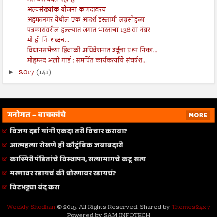
मेरा देश बदल रहा है!
अल्पसंख्यांक योजना कागदावरच
अहमदनगर येथील एक आदर्श इस्लामी लग्नसोहळा
पत्रकारांवरील हल्ल्यात जगात भारताचा 136 वा नंबर
मी ही निःशब्दच...
विधानसभेच्या हिवाळी अधिवेशनात उर्दूचा प्रश्‍न निका...
मोहम्मद अली गार्ड : समर्पित कार्यकर्त्याचे संघर्षश...
2017
(141)
►
मनोगत – वाचकांचे
MORE
विजय दर्डा यांनी एकदा तरी विचार करावा?
आत्महत्या रोखणे ही कौटुंबिक जबाबदारी
काश्मिरी पंडितांचे विस्थापन, सत्यामागचे कटू सत्य
मरणावर रडायचं की धोरणावर रडायचं?
विटभट्ट्या बंद करा
Weekly Shodhan
© 2015. All Rights Reserved. Shared by
Themes24x7
Powered by SAM INFOTECH