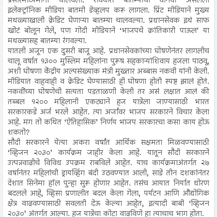
प्रसारमाध्यमांनी चालवली. रविवारी बातम्यांचा वानवा असलेला
इलेक्ट्रॉनिक मीडिया बातमी डेव्हलप करू लागला. प्रिंट मीडियाने मुख्य
मथळ्याखाली क्रेडिट घेणाऱ्या बातम्या चालवल्या. प्रधानसेवक इथं साफ
खोटं बोलून गेले, पण गोदी मीडियाने ‘भाजपचे क्रांतिकारी पाऊल’ या
मथळ्यासह बातम्या रंगवल्या.
यातली अजून एक दुसरी बाजू आहे. प्रधानसेवकांच्या घोषणेनंतर लागलीच
चालू वर्षात १३०० मुस्लिम महिलांना पुरूष सहकाऱ्यांशिवाय हजला पाठवू,
अशी घोषणा केंद्रीय अल्पसंख्याक मंत्री मुख्तार अब्बास नकवी यांनी केली.
मीडियात वाहवाही व क्रेडिट घेण्यासाठी ही घोषणा होती स्पष्ट झालं होतं.
नकवींच्या घोषणेची सत्यता पडताळणी केली तर असं लक्षात आलं की
तब्बल १२०० महिलानी एकट्याने हज यात्रेला जाण्यासाठी भारत
सरकारकडे अर्ज भरले आहेत. त्या अर्जांवर भाजप सरकारने विचार केला
आहे. मग तो कथित ‘ऐतिहासिक’ निर्णय भाजप सरकारचा कसा काय होऊ
शकतो?
सौदी सरकारने येत्या अकरा वर्षांत आर्थिक सक्षमता मिळवण्यासाठी
‘व्हिजन २०३०’ कार्यक्रम जाहीर केला आहे. यातून सौदी सरकारने
उत्पन्नवाढीचे विविध उपक्रम राबविले आहेत. याच कार्यक्रमाअंतर्गत २७
वर्षानंतर महिलांची ड्रायव्हिंग बंदी उठवण्यात आली, साडे तीन दशकांनंतर
देशात सिनेमा हॉल पुन्हा सुरू होणार आहेत. तसंच आयात निर्यात धोरण
बदलले आहे, व्हिसा प्रणालीत बदल केला गेला, पर्यटन आणि औद्योगिक
क्षेत्र वाढवण्यासाठी सवलती देऊ केल्या आहेत, इत्यादी बाबी ‘व्हिजन
२०३०’ अंतर्गत आल्या. हज यात्रेचा कोटा वाढविणे हा त्याचाच भाग होता.