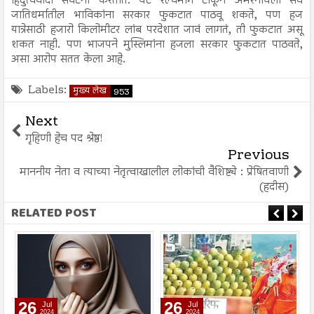
हिंदुत्ववादी संघटना करतात. थेट रेल्वेमार्ग टाकून अमरनाथला सर्व
जातिधर्मातील भाविकांना सरकार फुकटात पाठवू शकते, पण हज
यात्रेसाठी हजारो किलोमीटर लांब परदेशात जावं लागतं, ती फुकटात असू
शकत नाही. पण भाजपने मुस्लिमांना हजला सरकार फुकटात पाठवते,
असा आरोप सतत केला आहे.
Labels:
मुख्य लेख
953
Next
गृहिणी हेच पद श्रेष्ठ!
Previous
माननीय नेता व त्याच्या नेतृत्वाखालील लोकांची वैशिष्ट्ये : प्रेषितवाणी
(हदीस)
RELATED POST
26
26
Jul
Jul
2024
2024