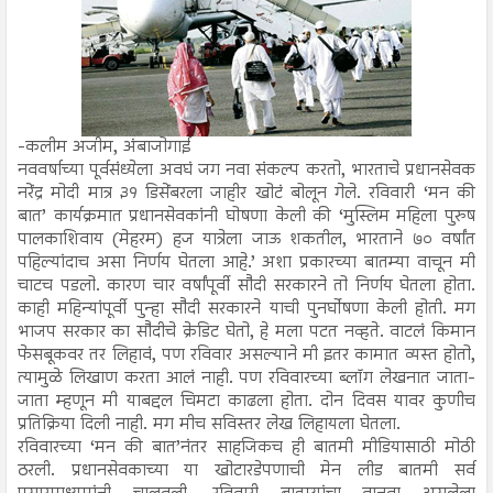
-कलीम अजीम, अंबाजोगाई
नववर्षाच्या पूर्वसंध्येला अवघं जग नवा संकल्प करतो, भारताचे प्रधानसेवक
नरेंद्र मोदी मात्र ३१ डिसेंबरला जाहीर खोटं बोलून गेले. रविवारी ‘मन की
बात’ कार्यक्रमात प्रधानसेवकांनी घोषणा केली की ‘मुस्लिम महिला पुरुष
पालकाशिवाय (मेहरम) हज यात्रेला जाऊ शकतील, भारताने ७० वर्षांत
पहिल्यांदाच असा निर्णय घेतला आहे.’ अशा प्रकारच्या बातम्या वाचून मी
चाटच पडलो. कारण चार वर्षांपूर्वी सौदी सरकारने तो निर्णय घेतला होता.
काही महिन्यांपूर्वी पुन्हा सौदी सरकारने याची पुनर्घोषणा केली होती. मग
भाजप सरकार का सौदीचे क्रेडिट घेतो, हे मला पटत नव्हते. वाटलं किमान
फेसबूकवर तर लिहावं, पण रविवार असल्याने मी इतर कामात व्यस्त होतो,
त्यामुळे लिखाण करता आलं नाही. पण रविवारच्या ब्लॉग लेखनात जाता-
जाता म्हणून मी याबद्दल चिमटा काढला होता. दोन दिवस यावर कुणीच
प्रतिक्रिया दिली नाही. मग मीच सविस्तर लेख लिहायला घेतला.
रविवारच्या ‘मन की बात’नंतर साहजिकच ही बातमी मीडियासाठी मोठी
ठरली. प्रधानसेवकाच्या या खोटारडेपणाची मेन लीड बातमी सर्व