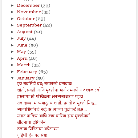
December
(33)
►
November
(35)
►
October
(29)
►
September
(42)
►
August
(21)
►
July
(44)
►
June
(30)
►
May
(35)
►
April
(46)
►
March
(35)
►
February
(63)
►
January
(58)
▼
हज सबसिडी बंद; सरकारचे धन्यवाद!
शांती, प्रगती आणि मुक्तीचा मार्ग समजणे आवश्यक : बी...
इस्लाममध्ये मस्जिदला अनन्यसाधारण महत्व
संवादाच्या माध्यमातूनच शांती, प्रगती व मुक्ती मिळू...
न्यायाधिशांकडे नव्हे तर त्यांच्या मुद्यांकडे लक्ष ...
मनात पावित्र्य आणि उच्च चारित्र्य हाच मुक्तीमार्ग
जीवनाचा दृष्टिकोन
तलाक पिडितांचा अपेक्षाभंग
गृहिणी हेच पद श्रेष्ठ!