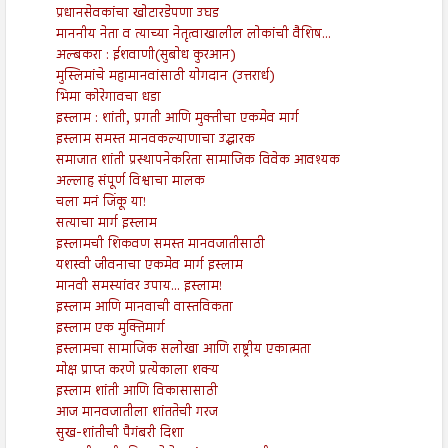
प्रधानसेवकांचा खोटारडेपणा उघड
माननीय नेता व त्याच्या नेतृत्वाखालील लोकांची वैशिष...
अल्बकरा : ईशवाणी(सुबोध कुरआन)
मुस्लिमांचे महामानवांसाठी योगदान (उत्तरार्ध)
भिमा कोरेगावचा धडा
इस्लाम : शांती, प्रगती आणि मुक्तीचा एकमेव मार्ग
इस्लाम समस्त मानवकल्याणाचा उद्धारक
समाजात शांती प्रस्थापनेकरिता सामाजिक विवेक आवश्यक
अल्लाह संपूर्ण विश्वाचा मालक
चला मनं जिंकू या!
सत्याचा मार्ग इस्लाम
इस्लामची शिकवण समस्त मानवजातीसाठी
यशस्वी जीवनाचा एकमेव मार्ग इस्लाम
मानवी समस्यांवर उपाय... इस्लाम!
इस्लाम आणि मानवाची वास्तविकता
इस्लाम एक मुक्तिमार्ग
इस्लामचा सामाजिक सलोखा आणि राष्ट्रीय एकात्मता
मोक्ष प्राप्त करणे प्रत्येकाला शक्य
इस्लाम शांती आणि विकासासाठी
आज मानवजातीला शांततेची गरज
सुख-शांतीची पैगंबरी दिशा