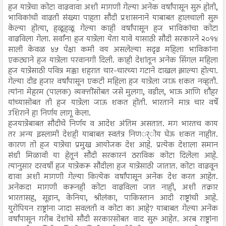
हज यात्रेचा कोटा वाढवावा अशी मागणी गेल्या अनेक वर्षांपासून सुरु होती,
भाविकांची वाढती संख्या पाहता सौदी प्रशासनाने याबाबत हालचाली सुरु
केल्या होत्या, हळूहळू गेल्या काही वर्षांपासून हज भाविकांचा कोटा
वाढविला गेला. सर्वांना हज यात्रेला येता यावे यासाठी सौदी सरकारने २०१४
साली केवळ ४५ पेक्षा कमी वय असलेल्या सदृढ महिला भाविकांना
एकट्याने हज यात्रेला परवानगी दिली. काही देशांतून अनेक सिंगल महिला
हज यात्रेसाठी पवित्र मक्का शहरात चार-चारच्या गटाने दाखल झाल्या होत्या.
गेल्या दीड हजार वर्षांपासून एकटी महिला हज यात्रेला जाऊ शकत नव्हती.
त्यांना मेहरम (पालक) व्यक्तींसोबत जसे मुलगा, वडील, भाऊ आणि शौहर
यांच्यासोबत ती हज यात्रेला जाऊ शकत होती. भारताने मात्र चार वर्षे
उशिराने हा निर्णय लागू केला.
हजयात्रेबाबत सौदीचे निर्णय व आदेश अंतिम असतात. मग भारतच काय
तर अन्य इस्लामी देशही याबाबत स्वतंत्र निणर््ीय घेऊ शकत नाहीत.
कारण तो हज यात्रेचा प्रमुख आयोजक देश आहे. प्रत्येक देशाला समान
संधी मिळावी या हेतूनं सौदी सरकारनं ठराविक कोटा दिलेला आहे.
त्यानुसार दरवर्षी हज यात्रेकरू सौदीला हज यात्रेसाठी जातात. कोटा वाढवून
द्यावा अशी मागणी गेल्या कित्येक वर्षांपासून अनेक देश करत आहेत.
अनेकदा मागणी करूनही कोटा वाढविला जात नाही, अशी तक्रार
भारतासह, सूडान, केनिया, श्रीलंका, पाकिस्तान आदी राष्ट्रांची आहे.
युरोपियन राष्ट्रांना जादा सवलती व कोटा का आहे? याबाबत गेल्या अनेक
वर्षांपासून गरीब देशांचे सौदी सरकारसोबत वाद सुरु आहेत. अरब राष्ट्रांना