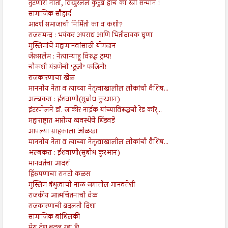
तुटणारी नाती, विखुरलेले कुटुंब हाच का स्त्री सन्मान !
सामाजिक सौहार्द
आदर्श समाजाची निर्मिती का व कशी?
राजसमन्द : भयंकर अपराध आणि भितीदायक घृणा
मुस्लिमांचे महामानवांसाठी योगदान
जेरुसलेम : नेत्यान्याहू विरूद्ध ट्रम्प!
चौकशी यंत्रणेची ‘टूजी’ फजिती!
राजकारणाचा खेळ
माननीय नेता व त्याच्या नेतृत्वाखालील लोकांची वैशिष...
अल्बकरा : ईशवाणी(सुबोध कुरआन)
इंटरपोलने डॉ. जाकीर नाईक यांच्याविरूद्धची रेड कॉर्...
महाराष्ट्रात आरोग्य व्यवस्थेचे धिंडवडे
आपल्या ग्राहकाला ओळखा
माननीय नेता व त्याच्या नेतृत्वाखालील लोकांची वैशिष...
अल्बकरा : ईशवाणी(सुबोध कुरआन)
मानवतेचा आदर्श
हिंस्रपणाचा रानटी कळस
मुस्लिम बंधुत्वाची नाळ जगातील मानवतेशी
राजकीय आत्मचिंतनाची वेळ
राजकारणाची बदलती दिशा
सामाजिक बांधिलकी