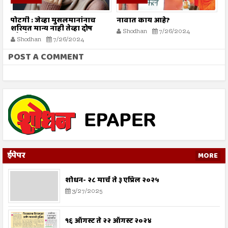
पोटगी : जेव्हा मुसलमानांनाच
नावात काय आहे?
म
शरियत मान्य नाही तेव्हा दोष
Shodhan
7/26/2024
कोर्टाला कसा द्यावा?
Shodhan
7/26/2024
POST A COMMENT
ईपेपर
MORE
शोधन- २८ मार्च ते ३ एप्रिल २०२५
3/27/2025
१६ ऑगस्ट ते २२ ऑगस्ट २०२४