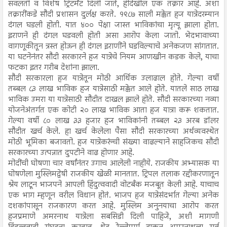
सवलती व विशेष ट्रिटमेंट दिली जाते, हीदेखील एक तक्रार आहे. अशा
तक्रारींकडे सौदी प्रशासन दुर्लक्ष करते. १९८७ साली मक्केत हज यात्रेदरम्यान
दंगल घडली होती. यात ४०० पेक्षा जास्त भाविकांचा मृत्यू झाला होता.
इराणने ही दंगल घडवली होती असा आरोप केला जातो. भेदभावाच्या
वागणूकीतून त्रस्त होऊन ही दंगल इराणींने घडविल्याचे अनेकजण सांगतात.
या घटनेनंतर सौदी सरकारने हज यात्रेचे नियम आणखीन कडक केले, याचा
फटका इतर गरीब देशांना झाला.
सौदी सरकारला हज यात्रेतून मोठी आर्थिक उलाढाल होते. गेल्या वर्षी
तब्बल ८३ लाख भाविक हज यात्रेसाठी मक्केत आले होते. यातले साठ लाख
भाविक उमरा या यात्रेसाठी सौदीत दाखल झाले होते. सौदी सरकारच्या नव्या
योजनेअंतर्गत एक कोटी २० लाख भाविक आता हज यात्रा करू शकतात.
गेल्या वर्षी ८० लाख ३३ हजार हज भाविकांनी तब्बल २३ अरब डॉलर
सौदीत खर्च केले. हा खर्च केलेला पैसा सौदी सरकारच्या अर्थव्यवस्थेत
मोठी भूमिका बजावतो. हज यात्रेकरुंची संख्या वाढल्याने साहजिकच सौदी
सरकारच्या उत्पन्नात दुपटीने वाढ होणार आहे.
मोदींची घोषणा चार वर्षांनंतर उगाच आलेली नाहीये. राजकीय अभ्यासक या
घोषणेला मुस्लिमद्वेषी राजकीय खेळी मानतात. ट्रिपल तलाक रद्दीकरणातून
श्रेय लाटून भाजपने आपली हिंदुत्ववादी वोटबँक मजबूत केली आहे. याचाच
एक भाग म्हणून वरील विधान होतं. भाजप हज यात्रेसंदर्भात गेल्या अनेक
दशकांपासून राजकारण करत आहे. मुस्लिम अनुनयाचा आरोप करत
हजप्रमाणे अमरनाथ यात्रेला सबसिडी दिली पाहिजे, अशी मागणी