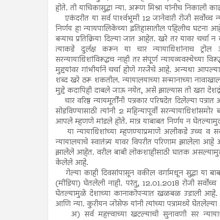
होते. ती याचिकासुद्धा न्या. अरूण मिश्रा यांनीच निकाली
एकंदरीत या सर्व पार्श्‍वभूमी 12 जानेवारी रोजी सर्वोच्च 
निर्णय हा न्यायपालिकेच्या इतिहासातील पहिलीच घटना आहे. 
बऱ्याच प्रतिक्रिया दिल्या जात आहेत. खरे तर यावर चर्चा न 
त्याकडे दुर्लक्ष करून या चार न्यायाधिशांनाच ट्र
सरन्यायाधिशांविरूद्धच नाही तर संपूर्ण न्यायव्यवस्थेच्या विरू
मुद्दयांवर गांभीर्याने चर्चा होणे गरजेेचे आहे. अन्यथा आपल
शब्द खरे ठरू शकतील. न्यायालयाच्या सन्मानाच्या नावाखाल
मुद्दे कदापिही दाबले जाऊ नयेत, असे झाल्यास तो खरा देशद्
चार वरिष्ठ न्यायमूर्तींनी पत्रकार परिषदेत दिलेल्या पत्
सोडविण्यासाठी त्यांनी 2 महिन्यापूर्वी सरन्यायाधिशांसमो
आपले म्हणणे मांडले होते. मात्र याबाबत निर्णय न घेतल्यामुळ
या न्यायाधिशांच्या म्हणण्याप्रमाणे अलीकडे उच्च व सर्व
न्यायालयाचे स्वातंत्र्य यावर विपरीत परिणाम झालेला आहे
झालेले आहेत. वरील बाबी लोकशाहीसाठी घातक असल्यामुळे ही 
केलेले आहे.
गेल्या काही दिवसांपासून वकील वर्गामधून सुद्धा या बाबती
(मीडिया) घेतलेली नाही. परंतु, 12.01.2018 रोजी सर्वोच्च 
घेतल्यामुळे देशाच्या कानाकोपऱ्यात खळबळ उडाली आहे. आदर
आणि न्या. कुरीयन जोसेफ यांनी त्यांच्या पत्रामध्ये घेतलेल्या
अ) सर्व महत्त्वाच्या खटल्याची सुनावणी सर न्यायाधीशा