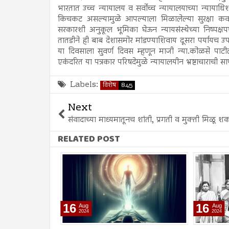
भारतात उच्च न्यायालय व सर्वोच्च न्यायालयाच्या न्याया
किचकट असल्यामुळे आपल्याला मिळालेल्या सुरक्षा कवचा
सरकारशी अनुकूल भूमिका घेऊन न्यायसंस्थेच्या निष्पक्ष
तातडीने ही बाब देशासमोर मांडण्याशिवाय दूसरा पर्यायच उपल
या दिवसाला सुवर्ण दिवस म्हणून माजी न्या.कोळसे पाटील
एकंदरित या पत्रकार परिषदेमुळे न्यायालयीन भ्रष्टाचाराच
Labels:
विशेष
845
Next
संवादाच्या माध्यमातूनच शांती, प्रगती व मुक्ती मिळू श
RELATED POST
16
16
Aug
Aug
2024
2024