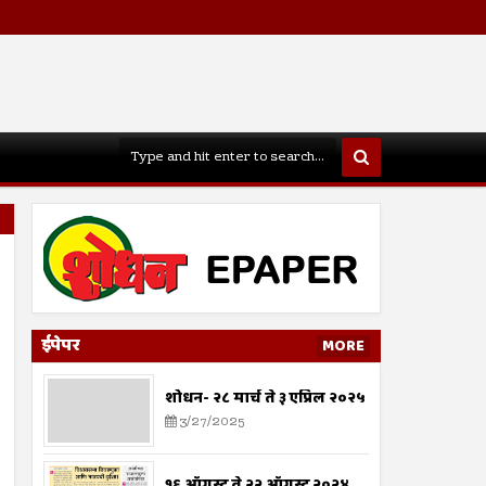
ईपेपर
MORE
शोधन- २८ मार्च ते ३ एप्रिल २०२५
3/27/2025
१६ ऑगस्ट ते २२ ऑगस्ट २०२४