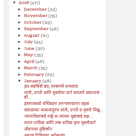
2018
(471)
▼
December
(33)
►
November
(35)
►
October
(29)
►
September
(42)
►
August
(21)
►
July
(44)
►
June
(30)
►
May
(35)
►
April
(46)
►
March
(35)
►
February
(63)
►
January
(58)
▼
हज सबसिडी बंद; सरकारचे धन्यवाद!
शांती, प्रगती आणि मुक्तीचा मार्ग समजणे आवश्यक :
बी...
इस्लाममध्ये मस्जिदला अनन्यसाधारण महत्व
संवादाच्या माध्यमातूनच शांती, प्रगती व मुक्ती मिळू...
न्यायाधिशांकडे नव्हे तर त्यांच्या मुद्यांकडे लक्ष ...
मनात पावित्र्य आणि उच्च चारित्र्य हाच मुक्तीमार्ग
जीवनाचा दृष्टिकोन