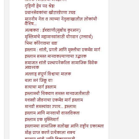
तलाक पिडितांचा अपेक्षाभंग
गृहिणी हेच पद श्रेष्ठ!
प्रधानसेवकांचा खोटारडेपणा उघड
माननीय नेता व त्याच्या नेतृत्वाखालील लोकांची
वैशिष...
अल्बकरा : ईशवाणी(सुबोध कुरआन)
मुस्लिमांचे महामानवांसाठी योगदान (उत्तरार्ध)
भिमा कोरेगावचा धडा
इस्लाम : शांती, प्रगती आणि मुक्तीचा एकमेव मार्ग
इस्लाम समस्त मानवकल्याणाचा उद्धारक
समाजात शांती प्रस्थापनेकरिता सामाजिक विवेक
आवश्यक
अल्लाह संपूर्ण विश्वाचा मालक
चला मनं जिंकू या!
सत्याचा मार्ग इस्लाम
इस्लामची शिकवण समस्त मानवजातीसाठी
यशस्वी जीवनाचा एकमेव मार्ग इस्लाम
मानवी समस्यांवर उपाय... इस्लाम!
इस्लाम आणि मानवाची वास्तविकता
इस्लाम एक मुक्तिमार्ग
इस्लामचा सामाजिक सलोखा आणि राष्ट्रीय एकात्मता
मोक्ष प्राप्त करणे प्रत्येकाला शक्य