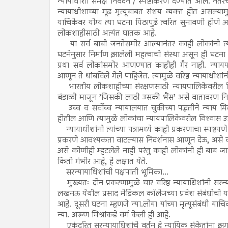
न्यायाधीशां समक्ष निवेदन / स्पष्टीकरण देण्यात आले. नं
न्यायाधीशाच्या गूढ मृत्यूबाबत संशय व्यक्त होत असल्य
याचिकेवर योग्य त्या घटना पिठापुढे त्वरित सुनावणी होणे
लोकशाहीसाठी अत्यंत घातक आहे.
या सर्व बाबी जनतेसमोर आल्यानंतर काही लोकांनी त्या
घटनेनुसार निर्माण झालेली महत्वाची संस्था असून ही घटना 
प्रथा सर्व लोकांसमोर आणण्यात काहीही गैर नाही. न्याय
आणून ते थांबविले गेले पाहिजेत. त्यामुळे वरिष्ठ न्यायाधीशा
भारतीय लोकशाहीच्या संरक्षणसाठी न्यायपालिकेवरील विश्
बंडाळी माजून ’जिसकी लाठी उसकी भैंस’ असे वातावरण निर
उच्च व सर्वोच्च न्यायालयात चुकीच्या पद्धतीने न्याय म
होतील आणि त्यामुळे लोकांचा न्यायपालिकेवरील विश्‍वास
न्यायाधीशांनी त्यांच्या पत्रामध्ये काही प्रकरणाचा स्पष्
प्रकरणे आवश्यकता वाटल्यास निदर्शनास आणून देऊ, असे वरी
असे कोणीही म्हटलेले नाही परंतु काही लोकांनी ही बाब 
किती गंभीर आहे, हे लक्षात येते.
सरन्यायाधिशांची पक्षपाती भूमिका...
मुख्यतः दोन प्रकरणामुळे चार वरिष्ठ न्यायाधिशांनी सरन्य
लखनऊ येथील प्रसाद मेडिकल कॉलेजच्या प्रवेश संबंधीची 
आहे. दूसरी घटना म्हणजे न्या.लोया यांच्या मृत्यूसंबंधी या
न्या. अरूण मिश्रांकडे वर्ग केली ही आहे.
एकंदरित सरन्यायाधिशांचे वर्तन हे न्यायिक संकेतांना झुग