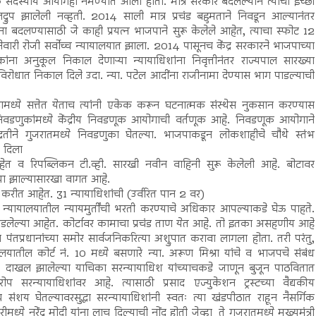
सदस्यीय आयोगही नेमण्यात आला होता. मात्र सरकार बदलल्याने त्यांची इच्छा
्रुप झालेली नव्हती. 2014 साली मात्र प्रचंड बहुमताने निवडून आल्यानंतर
ा बदलण्यासाठी जे काही प्रयत्न भाजपाने सुरू केलेले आहेत, त्याचा स्फोट 12
ेवारी रोजी सर्वोच्च न्यायालयात झाला. 2014 पासूनच केंद्र सरकारने भाजपाच्या
ांना अनुकूल निकाल देणाऱ्या न्यायाधिशांना निवृत्तीनंतर राज्यपाल सारख्या
ी विरोधात निकाल दिले उदा. न्या. पटेल आदींना राजीनामा देण्यास भाग पाडल्याची
ेंद्रामध्ये सत्तेत येताच त्यांनी एकेक करून घटनात्मक संस्थेस नुकसान करण्यास
वडणुकांमध्ये केंद्रीय निवडणूक आयोगाची वर्तणूक आहे. निवडणूक आयोगाने
ीने गुजरातमध्ये निवडणुका घेतल्या. भाजपाकडून लोकशाहीचे चौथे स्तंभ
ा दिला
हेत व रिपब्लिकन टी.व्ही. सारखी नवीन वाहिनी सुरू केलेली आहे. बोटावर
िया झाल्यासारखा वागत आहे.
करीत आहेत. 31 न्यायाधिशांची (उर्वरित पान 2 वर)
च न्यायालयातील न्यायमुर्तींची भरती करण्याचे अधिकार आपल्याकडे घेऊ पाहते.
 रखडलेल्या आहेत. कोर्टावर कामाचा प्रचंड ताण येत आहे. तो इतका असहणीय आहे
ंतप्रधानांच्या समोर सार्वजनिकरित्या अश्रुपात करावा लागला होता. तरी परंतु,
ालयातील कोर्ट नं. 10 मध्ये बसणारे न्या. अरूण मिश्रा यांचे व भाजपचे संबंध
त दाखल झालेल्या याचिका सरन्यायाधिश यांच्याचकडे जाणून बुजून पाठवितात
रन्यायाधिशांवर आहे. त्यासाठी प्रसाद एज्युकेशन ट्रस्टच्या वैद्यकीय
संशय घेतल्यावरसुद्धा सरन्यायाधिशांनी स्वतः त्या खंडपीठात राहून नैसर्गिक
ीमध्ये नरेंद्र मोदी यांना लाच दिल्याची नोंद होती जेव्हा ते गुजरातमध्ये मुख्यमंत्री