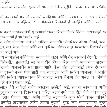
त नाहीत.
ऱ्या प्रकरणांची सुनावणी सारासार विवेक बुद्धीने नव्हे तर आपल्या पसंतीचे
शी करण्याची मागणी करणारी जनहितार्थ याचिका न्यायालय क्र. 10 कडे वर्ग
ीठ वगळता अन्य पहिल्या 4 क्रमांकाच्या पिठाकडे ही जनहित याचिका वर्ग का
जर तयार करण्यासंबंधी 5 न्यायाधीशाच्या पिठाने निर्णय दिलेला असतानाही सर
र भाष्य करणे हे अशोभनीय आहे.
प्रवेश घोटाळ्या बाबतची याचिका न्यायाधीश चेलमेश्‍वर यांच्या पीठाने, स्वतः
लोकूर, न्या. रंजन गोगाई आणि न्या. कुरिअन जोशेफ या 5 सदस्यांच्या पिठाकडे वर्ग
्यात आली आहे.
यू संदर्भातील याचिकेच्या सुनावणीचे वाटप आणि केंद्र सरकारने देशातील काही
या याचिकेवरील सुनावणीत सर न्यायाधीश दिपक मिश्रा यांनी अनावश्यक सहभाग
लांनी न्यायालयीन भ्रष्टाचाराचा आरोप केला होता. लोकशाही प्रधान देशामध्ये
त दुरूस्ती करून घेण्यासाठी उच्च न्यायालय आणि सर्वोच्च न्यायालय हे आशेचे
ि सर्वोच्च न्यायालयाच्या निर्णयाबद्दल संशय निर्माण होत असेल तर कोणीही
ीसाठी फारच घातक आहे.
ातूर येथे वकीली करीत असताना झालेली आहे. त्यांच्या स्वभावाची आणि
्यूबाबत बऱ्याच दिवसांपासून वकील मंडळामध्ये चर्चा होत होती. त्यांच्या गुढ
्ये ठराव घेण्यात आला आणि वकील मंडळातर्फे मूक मोर्चा काढून चौकशी
ारित झाल्यानंतर त्वरित त्यांच्या मुलाची मुंबई उच्च न्यायालयाच्या मुख्य