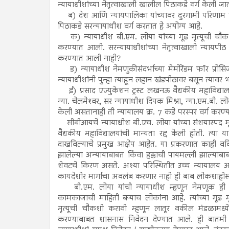
न्यायाधीशांच्या नेतृत्वाखाली खालील पिठाकडे वर्ग केली जा
ब) देश आणि न्यायपालिका यांच्यावर दुरगामी परिणाम करणा
पिठाकडे सरन्यायाधीश वर्ग करतात हे अयोग्य आहे.
क) न्यायाधीश बी.एम. लोया यांच्या गूढ मृत्यूची चौक
करण्यात आली. सरन्यायाधीशांच्या नेतृत्वाखाली न्यायप
करण्यात आली नाही?
ड) न्यायाधीश नेमणुकीसंदर्भाच्या मेमोरेंडम फॉर प्रोसि
न्यायाधीशांनी पुन्हा त्याहून लहान खंडपीठावर बसून त्याव
ई) प्रसाद एज्युकेशन ट्रस्ट लखनऊ वैद्यकीय महाविद्यालय 
न्या. चेलमेश्‍वर, सर न्यायाधीश दिपक मिश्रा, न्या.एम.बी. 
केली असतानाही ती न्यायालय क्र. 7 कडे परस्पर वर्ग करण
सीबीआयचे न्यायाधीश बी.एच. लोया यांच्या संशयास्पद मृत्
वैद्यकीय महाविद्यालयांची मान्यता रद्द केली होती. त्
दाखविल्याचे प्रमुख आक्षेप आहेत. या प्रकरणात काही वकि
झालेल्या अन्यायाबाबत किंवा हक्काची पायमल्ली झाल्याबाब
शेवटचे किरण असते. अश्या परिस्थितीत उच्च न्यायालय आण
कायदेशीर मार्गाचा अवलंब करणार नाही ही बाब लोकशाह
बी.एम. लोया यांची न्यायाधीश म्हणून नेमणूक ही ल
कामकाजाची माहिती बऱ्याच लोकांना आहे. त्यांच्या गूढ मृत
मृत्यूची चौकशी करावी म्हणून लातूर वकील मंडळामध
करण्याबाबत शासनास निवेदन देण्यात आले. ही बातमी प्रस