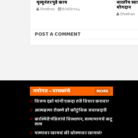
मृत्यूनंतर पुढे काय
भारतीय स्वातं
योगदान
Shodhan
8/16/2024
Shodhan
POST A COMMENT
मनोगत – वाचकांचे
MORE
विजय दर्डा यांनी एकदा तरी विचार करावा?
आत्महत्या रोखणे ही कौटुंबिक जबाबदारी
काश्मिरी पंडितांचे विस्थापन, सत्यामागचे कटू
सत्य
मरणावर रडायचं की धोरणावर रडायचं?