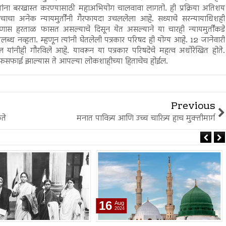
धिशांना बरखास्त करण्यासाठी महाअभियोग चालवावा लागतो. ही प्रक्रिया अतिशय
चा अनेक न्यायमुर्तींनी गैरफायदा उचललेला आहे. सध्याचे सरन्यायाधिशही
पणास हरताळ फासत असल्याचे दिसून येत असल्याने या चारही न्यायमुर्तींकडे
ब्ध नव्हता. म्हणून त्यांनी घेतलेली पत्रकार परिषद ही योग्य आहे. 12 जानेवारी
 यांनीही गौरविले आहे. यावरून या पत्रकार परिषदेचे महत्व अधोरेखित होते.
ी साफसफाई झाल्यास ते आपल्या लोकशाहीच्या हिताचेच होईल.
Previous
कते
मनात पावित्र्य आणि उच्च चारित्र्य हाच मुक्तीमार्ग
16
Aug
2024