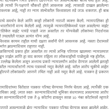
तरच्या घटनेवरून गंभीर प्रकरण दडपण्यात येत असल्याबाबत बरीच चर्चा होत आहे.
ामुळे त्याची निःपक्षपणे चौकशी होणे आवश्यक आहे. त्यासाठी दाखल झालेल्या
 आवश्यक आहे, नाही तर न्याय संस्थेवरील विश्‍वासाला तडे जाऊ शकतात. ही बाब
चे समर्थन केले आणि काही लोकांनी नाराजी व्यक्त केली. न्यायपालिका ही
भारतीयांनी मान्य केलेली आहे. त्यामुळे न्यायपालिकेमध्ये पडत असलेल्या वाईट
पालिकेत वाईट पायंडे पाडले जात असतील तर योग्यवेळी लोकांच्या निदर्शनास
ंनी उचललेलेे पाऊल अत्यंत योग्य आहे.
‍वास कायम राहील याची दक्षता सर्वांनी घेणे आवश्यक आहे. नसता देशामध्ये
्माण झाल्याशिवाय राहणार नाही.
िळविण्याचे प्रकार होत असतील तर त्याचे अनिष्ट परिणाम खालच्या न्यायालयात
 उडून जाईल आणि हा वाद कायम राहिला तर लोकशाहीची पाळेमुळे नष्ट होतील.
टपणे उल्लेख केलेला असून अश्याच प्रकारे न्यायालयीन आदेश देण्यात आलेली इतरही
ल न्यायाधीशांनी त्याच पत्रामध्ये नमूद केलेले आहे. वरील आरोप चुकीचे आहेत
जाहीरपणे लोकांसमोर आणणे उचित नाही असे नमूद केले आहे. यावरून हे प्रकरण
ायाधिशांच्या विरोधात पत्रकार परिषद घेण्याचा निर्णय घेतला आहे. त्यापैकी एक
याचिका आहे. ज्यात स्वतः सरन्यायाधिशांची भूमिका संशयास्पद असल्याचा आरोप
चिका सरन्यायाधिशांनी एक ते 9 कोर्टांना डावलून सरळ 10 नंबर कोर्टामध्ये म्हणजे
ारणारे असल्यामुळे ईतर न्यायाधिश पत्रकार परिषद घेण्यास बाध्य झालेले आहेत.