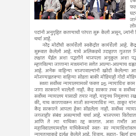
एक 
फलद
घटन
जान
लोक
पदांनी अनुगृहित करण्याची परंपरा सुरू केली असून, ज्यांन
चर्चा आहे.
नरेंद्र मोदींची कार्यशैली स्वकेंद्रीत कार्यशैली आहे. क
सुरूवात केलेली आहे. याचे अलिकडचे उदाहरण गुजरात नि
लक्षात येईल अशा पद्धतीने भाजपला अनुकूल अशा पद्धत
म्हणविल्या जाणाऱ्या माध्यमांना सत्तेत आल्या-आल्याच धक्क
आहे. अनेक वाहिन्या भाजपवाल्यांनी खरेदी केलेल्या आ
मोजण्याइतक्या वाहिन्या सोडता बाकी मीडियाही गोदी मीड
सध्या सर्वोच्च न्यायालयामध्ये फक्त 25 न्यायाधिश काम 
जागा सरकारने भरलेली नाही. केंद्र सरकार उच्च व सर्वोच्
सर्वोच्च न्यायालय यासाठी तयार नाही. यातूनच नियुक्त्या
की, याच कारणावरून माजी सरन्यायाधिश न्या. ठाकूर यांना प
केंद्र सरकारने आपला हेका सोडलेला नाही. सर्वोच्च न्याय
जगजाहीर संबंध असल्याची चर्चा आहे. भाजपच्या विरोधा
आणि ते त्या याचिका रद्द करतात. असा गर्भीत आरोप स
महाविद्यालयामधील याचिकेमध्ये स्वतः सर न्यायाधिशांवरच 
न्यायतत्वाकडे दुर्लक्ष केलेले आहे. शिवाय, सहारा- बिर्ला डायर