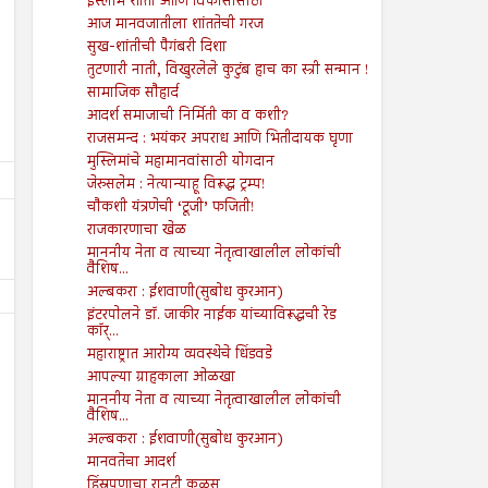
इस्लाम शांती आणि विकासासाठी
आज मानवजातीला शांततेची गरज
सुख-शांतीची पैगंबरी दिशा
तुटणारी नाती, विखुरलेले कुटुंब हाच का स्त्री सन्मान !
सामाजिक सौहार्द
आदर्श समाजाची निर्मिती का व कशी?
राजसमन्द : भयंकर अपराध आणि भितीदायक घृणा
मुस्लिमांचे महामानवांसाठी योगदान
जेरुसलेम : नेत्यान्याहू विरूद्ध ट्रम्प!
चौकशी यंत्रणेची ‘टूजी’ फजिती!
राजकारणाचा खेळ
माननीय नेता व त्याच्या नेतृत्वाखालील लोकांची
वैशिष...
अल्बकरा : ईशवाणी(सुबोध कुरआन)
इंटरपोलने डॉ. जाकीर नाईक यांच्याविरूद्धची रेड
कॉर्...
महाराष्ट्रात आरोग्य व्यवस्थेचे धिंडवडे
आपल्या ग्राहकाला ओळखा
माननीय नेता व त्याच्या नेतृत्वाखालील लोकांची
वैशिष...
अल्बकरा : ईशवाणी(सुबोध कुरआन)
16
16
Aug
Aug
2024
2024
मानवतेचा आदर्श
हिंस्रपणाचा रानटी कळस