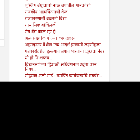
भारतीय लोकशाहीचे भवितव्य काय?
शाश्वत जल व्यवस्थापन
मुस्लिम बंधुत्वाची नाळ जगातील मानवतेशी
Shodhan
8/16/2024
Shodhan
8/16/2024
राजकीय आत्मचिंतनाची वेळ
राजकारणाची बदलती दिशा
सामाजिक बांधिलकी
मेरा देश बदल रहा है!
अल्पसंख्यांक योजना कागदावरच
अहमदनगर येथील एक आदर्श इस्लामी लग्नसोहळा
पत्रकारांवरील हल्ल्यात जगात भारताचा 136 वा नंबर
मी ही निःशब्दच...
विधानसभेच्या हिवाळी अधिवेशनात उर्दूचा प्रश्‍न
निका...
मोहम्मद अली गार्ड : समर्पित कार्यकर्त्याचे संघर्षश...
2017
(141)
►