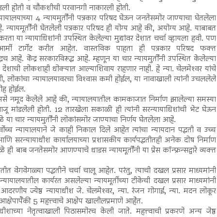
 काढली होती व चौकशीची परवानगी नाकारली होती.
न्यायालयाच्या 4 न्यायमुर्तींनी पत्रकार परिषद घेऊन जनतेसमोर जाण्याचा घेतलेला
न्यायमूर्तींनी घेतलेली पत्रकार परिषद ही योग्य आहे की, अयोग्य आहे. याबाबत
करता या न्यायाधिशांनी उपस्थित केलेल्या मुद्यांवर देशात चर्चा व्हायला हवी. पण
ोल आर्मी टार्गेट करीत आहेत. वास्तविक पाहता ही पत्रकार परिषद फक्त
द्धच आहे. केंद्र सरकारविरूद्ध आहे. म्हणून या चार न्यायमुर्तींनी उपस्थित केलेल्या
्या देशाची लोकशाही धोक्यात आल्याशिवाय राहणार नाही. हे न्या. चेलमेश्‍वर यांचे
ी, लोकांचा न्यायालयावरचा विश्‍वास कमी होईल, या नावाखाली त्यांनी उचललेले
रोह होईल.
रात असे नमूद केलेले आहे की, न्यायालयातील कामकाजात निर्माण झालेल्या समस्या
र बाजू मांडलेली होती. 12 तारखेला सकाळी ही त्यांनी सरन्यायाधिशांची भेट घेऊन
े या चार न्यायमुर्तींनी लोकांसमोर जाण्याचा निर्णय घेतलेला आहे.
ोच्च न्यायालयाने जे काही निकाल दिले आहेत त्यांचा न्यायदान पद्धती व उच्च
 आणि सरन्यायाधीश कार्यालयाच्या प्रशासकीय कार्यपद्धतीतही अनेक दोष निर्माण
बाब जनतेसमोर आणण्याचे धाडस न्यायमूर्तींनी या प्रेस कॉन्फ्रन्सद्वारे व्यक्त
त वेगवेगळ्या पद्धतीने चर्चा चालू आहेत. परंतु, त्याची दखल प्रसार माध्यमांनी
न्यायालयातील कार्यरत असलेल्या न्यायमूर्तीच्या टीकेची दखल प्रसार माध्यमांनी
णीय ज्येष्ठ न्यायाधीश जे. चेलमेश्‍वर, न्या. रंजन गोगाई, न्या. मदन लोकूर
 आक्षेपापैंकी 5 महत्त्वाचे आक्षेप खालीलप्रमाणे आहेेत.
च्या नेतृत्वाखाली पिठासमोरच केली जाते. महत्त्वाची प्रकरणे अन्य जेष्ठ