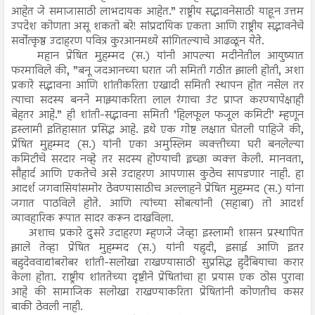
आहेत जे समाजासाठी लाभदायक आहेत.” राष्ट्रीय सद्भावनेसाठी याहून उत्तम
उपदेश कोणता असू शकतो बरे! सांप्रदायिक एकता आणि राष्ट्रीय सद्भावनेचे
सर्वोत्कृष्ठ उदाहरण पवित्र कुरआनमध्ये सांगितल्याचे आढळून येते.
महान प्रेषित मुहम्मद (स.) यांनी आपल्या मदीनेतील आयुष्यात
फरमाविले की, ”बनू जदआनच्या घरात जी समिती गठीत झाली होती, अशा
प्रकारे सद्भावना आणि शांतीकरिता एखादी समिती स्थापन होत नसेल तर
त्याचा सदस्य बनने माझ्याकरिता लाल रंगाचा उंट प्राप्त करण्यापेक्षाही
बेहतर आहे.” ही शांती-सद्भावना समिती ’हिलफूल फजूल कमिटी’ म्हणून
इस्लामी इतिहासात प्रसिद्ध आहे. इथे एक गोष्ट लक्षात घेतली पाहिजे की,
प्रेषित मुहम्मद (स.) यांनी एका अमुस्लिम व्यक्तीच्या घरी बनलेल्या
कमिटीचे सरदार नव्हे तर सदस्य होण्याची इच्छा व्यक्त केली. मानवता,
सौहार्द आणि एकतेचे असे उदाहरण आपणास कुठेच सापडणार नाही. हा
आदर्श जगवासियांसमोर ठेवण्यासाठीच अल्लाहने प्रेषित मुहम्मद (स.) यांना
जगात पाठविले होते. आणि त्यांच्या सोबत्यांनी (सहाबा) तो आदर्श
व्यावहारिक रूपात सादर करून दाखविला.
अशाच प्रकारे दुसरे उदाहरण म्हणजे जेव्हा इस्लामी शासन प्रस्थापित
झाले तेव्हा प्रेषित मुहम्मद (स.) यांनी यहुदी, इसाई आणि इतर
बहुदेववाद्यांबरोबर शांती-सलोखा राखण्यासाठी सुप्रसिद्ध हुदैबियाचा करार
केला होता. राष्ट्रीय शांततेच्या दृष्टीने प्रेषितांचा हा प्रयास एक ठोस पुरावा
आहे की सामाजिक सलोखा राखण्याकरिता प्रेषितांनी कोणतीच कसर
बाकी ठेवली नाही.