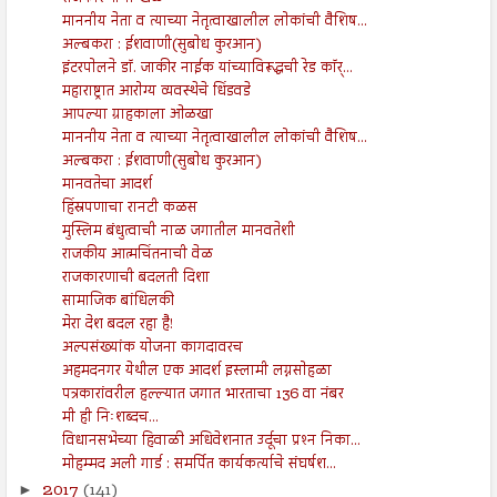
माननीय नेता व त्याच्या नेतृत्वाखालील लोकांची वैशिष...
अल्बकरा : ईशवाणी(सुबोध कुरआन)
इंटरपोलने डॉ. जाकीर नाईक यांच्याविरूद्धची रेड कॉर्...
महाराष्ट्रात आरोग्य व्यवस्थेचे धिंडवडे
आपल्या ग्राहकाला ओळखा
माननीय नेता व त्याच्या नेतृत्वाखालील लोकांची वैशिष...
अल्बकरा : ईशवाणी(सुबोध कुरआन)
मानवतेचा आदर्श
हिंस्रपणाचा रानटी कळस
मुस्लिम बंधुत्वाची नाळ जगातील मानवतेशी
राजकीय आत्मचिंतनाची वेळ
राजकारणाची बदलती दिशा
सामाजिक बांधिलकी
मेरा देश बदल रहा है!
अल्पसंख्यांक योजना कागदावरच
अहमदनगर येथील एक आदर्श इस्लामी लग्नसोहळा
पत्रकारांवरील हल्ल्यात जगात भारताचा 136 वा नंबर
मी ही निःशब्दच...
विधानसभेच्या हिवाळी अधिवेशनात उर्दूचा प्रश्‍न निका...
मोहम्मद अली गार्ड : समर्पित कार्यकर्त्याचे संघर्षश...
2017
(141)
►