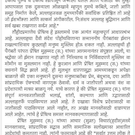
एकाच पुरुष व एकाच स्त्रीपासून जन्माला घातले आणि यासाठी की तुम्ही
आपापसात एक दुसऱ्याला ओळखावे म्हणून तुमचे कबिले, जाती आणि
समूह निर्माण केले, अल्लाहजवळ तुमच्यापैकी सर्वाधिक प्रतिष्ठित तो आहे
जो ईशभीरूता आणि सत्कर्म अंगीकारील. नि:संशय अल्लाह बुद्धिमान आणि
सर्व खबर राखणारा सर्वज्ञ आहे.”
तौहीदप्रमाणेच प्रेषित्व हे इस्लामचे एक अत्यंत महत्वपूर्ण आधारस्थंभ
आहे. अल्लाहचा दैवी संदेश पोहोचविणाऱ्या सन्माननीय पैगंबरांवर ईमान
राखल्याशिवाय कुठलाही मनुष्य मुस्लिम होऊ शकत नाही. अल्लाहची ही
पैगंबरी परंपरा प्रेषित मुहम्मद (स.) यांच्या आगमनानंतर संपुष्टात आली, या
श्रद्धेवर जो ईमान राखणार नाही तो निश्‍चितच व निर्विवादपणे मुस्लिम वा
मोमीन वा मुसलमान नाही. हे कुरआन आणि प्रेषित मुहम्मद (स.) यांच्या
वचनाने सिद्ध झाले आहे. ही मूलभूत धारणासुद्धा आमच्याकडून अपेक्षा
बाळगते की एका मनुष्याने दुसऱ्या मनुष्याबरोबर प्रेम, बंधुभाव, दया आणि
सांप्रदायिक ऐक्याची वागणूक ठेवावी. धर्म व जातीपाती अथवा वंश वा
प्रदेशापायी मत्सर बाळगू नये. याचे कारण हे की प्रेषित मुहम्मद (स.) यांना
संपूर्ण मानवजातीसाठी भलाई, शांती, कल्याण आणि उद्धारासाठी
अल्लाहतर्फे पाठविण्यात आले आहे. ते एखाद्या विशेष प्रदेशासाठी वा
जातीसाठी पाठविण्यात आले नाहीत, तर अखंड मानवतेसाठी धाडण्यात
आले आहेत. त्यांचे हे प्रेषित्व समस्त मानवकल्याणासाठी आहे.
प्रेषित मुहम्मद (स.) यांच्या आचार (सुन्नत) विचारां(हदीस)मध्ये
मानवतावाद, सांप्रदायिक सद्भाव आणि सामाजिक सलोख्यावर आधारित
आदेशांची कमतरता नाही. त्यांनी फरमावले आहे की ”सर्वात उत्तम लोक ते