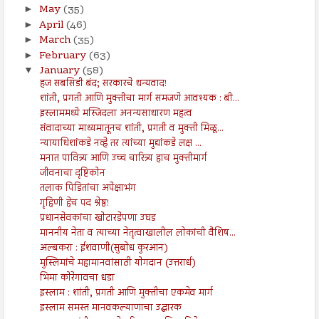
May
(35)
►
April
(46)
►
March
(35)
►
February
(63)
►
January
(58)
▼
हज सबसिडी बंद; सरकारचे धन्यवाद!
शांती, प्रगती आणि मुक्तीचा मार्ग समजणे आवश्यक : बी...
इस्लाममध्ये मस्जिदला अनन्यसाधारण महत्व
संवादाच्या माध्यमातूनच शांती, प्रगती व मुक्ती मिळू...
न्यायाधिशांकडे नव्हे तर त्यांच्या मुद्यांकडे लक्ष ...
मनात पावित्र्य आणि उच्च चारित्र्य हाच मुक्तीमार्ग
जीवनाचा दृष्टिकोन
तलाक पिडितांचा अपेक्षाभंग
गृहिणी हेच पद श्रेष्ठ!
प्रधानसेवकांचा खोटारडेपणा उघड
माननीय नेता व त्याच्या नेतृत्वाखालील लोकांची वैशिष...
अल्बकरा : ईशवाणी(सुबोध कुरआन)
मुस्लिमांचे महामानवांसाठी योगदान (उत्तरार्ध)
भिमा कोरेगावचा धडा
इस्लाम : शांती, प्रगती आणि मुक्तीचा एकमेव मार्ग
इस्लाम समस्त मानवकल्याणाचा उद्धारक