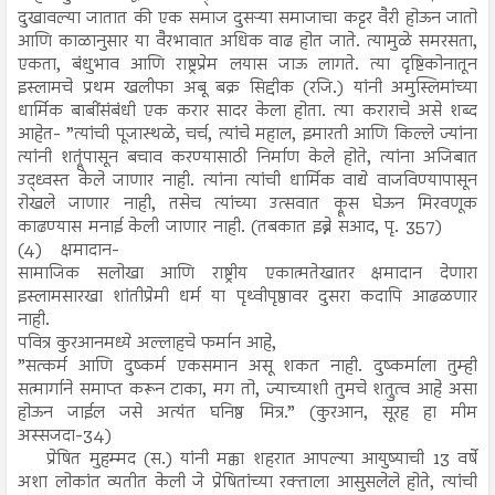
दुखावल्या जातात की एक समाज दुसऱ्या समाजाचा कट्टर वैरी होऊन जातो
आणि काळानुसार या वैरभावात अधिक वाढ होत जाते. त्यामुळे समरसता,
एकता, बंधुभाव आणि राष्ट्रप्रेम लयास जाऊ लागते. त्या दृष्टिकोनातून
इस्लामचे प्रथम खलीफा अबू बक्र सिद्दीक (रजि.) यांनी अमुस्लिमांच्या
धार्मिक बाबींसंबंधी एक करार सादर केला होता. त्या कराराचे असे शब्द
आहेत- ”त्यांची पूजास्थळे, चर्च, त्यांचे महाल, इमारती आणि किल्ले ज्यांना
त्यांनी शत्रूंपासून बचाव करण्यासाठी निर्माण केले होते, त्यांना अजिबात
उद्ध्वस्त केले जाणार नाही. त्यांना त्यांची धार्मिक वाद्ये वाजविण्यापासून
रोखले जाणार नाही, तसेच त्यांच्या उत्सवात क्रूस घेऊन मिरवणूक
काढण्यास मनाई केली जाणार नाही. (तबकात इब्ने सआद, पृ. 357)
(4) क्षमादान-
सामाजिक सलोखा आणि राष्ट्रीय एकात्मतेखातर क्षमादान देणारा
इस्लामसारखा शांतीप्रेमी धर्म या पृथ्वीपृष्ठावर दुसरा कदापि आढळणार
नाही.
पवित्र कुरआनमध्ये अल्लाहचे फर्मान आहे,
”सत्कर्म आणि दुष्कर्म एकसमान असू शकत नाही. दुष्कर्माला तुम्ही
सत्मार्गाने समाप्त करून टाका, मग तो, ज्याच्याशी तुमचे शत्रुत्व आहे असा
होऊन जाईल जसे अत्यंत घनिष्ठ मित्र.” (कुरआन, सूरह हा मीम
अस्सजदा-34)
प्रेषित मुहम्मद (स.) यांनी मक्का शहरात आपल्या आयुष्याची 13 वर्षे
अशा लोकांत व्यतीत केली जे प्रेषितांच्या रक्ताला आसुसलेले होते, त्यांची