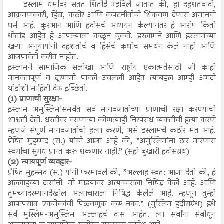
इस्लाम धर्मावर सतत शिंतोडे उडविले जातात की, हा दहशतवादी,
आक्रमणकारी, हिंस्र, कठोर आणि कपटनीतीची शिकवण देणारा अमानवी
धर्म आहे. कुरआन आणि हदीसचे अध्ययन केल्यानंतर हे आरोप किती
थोतांड आहेत हे आपल्याला कळून चुकते. इस्लामने आणि इस्लामच्या
खऱ्या अनुयायांनी दहशतीचे व हिंसेचे कधीच समर्थन केले नाही आणि
आजपावेतो करीत नाहीत.
इस्लामने सामाजिक सलोखा आणि राष्ट्रीय एकात्मतेसाठी जी काही
मानवतापूर्ण व दूरगामी पावले उचलली आहेत त्याबद्दल आम्ही अगदी
थोडीशी माहिती देऊ इच्छितो.
(1) प्राणाची सुरक्षा-
इस्लाम अमुस्लिमांसमवेत सर्व मानवजातीच्या प्राणाची रक्षा करण्याची
शाश्वती देतो. धरतीवर वसणाऱ्या कोणत्याही निरपराध व्यक्तीची हत्या करणे
म्हणजे संपूर्ण मानवजातीची हत्या करणे, असे इस्लामचे कठोर मत आहे.
प्रेषित मुहम्मद (स.) यांची आज्ञा आहे की, ”अमुस्लिमांना ठार मारणारा
स्वर्गाचा सुगंध प्राप्त करू शकणार नाही.” (सही बुखारी हदीसग्रंथ)
(2) न्यायपूर्ण व्यवहार-
प्रेषित मुहम्मद (स.) यांनी फरमावले की, ”अल्लाह स्वत: आज्ञा देतो की, हे
अल्लाहच्या दासांनो! मी माझ्यावर अत्याचाराला निषिद्ध केले आहे. आणि
तुमच्यादरम्यानदेखील अत्याचाराला निषिद्ध केलेले आहे. म्हणून तुम्ही
आपापसात एकमेकांची पिळवणूक करू नका.” (मुस्लिम हदीसग्रंथ) इथे
सर्व मुस्लिम-अमुस्लिम अल्लाहचे दास आहेत. त्या सर्वांना संबोधून