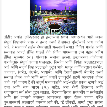
तौहीद अर्थात एकेश्वरवाद हा इस्लामचा प्रथम आधारस्थंब आहे ज्याचा
संपूर्ण विश्वामध्ये प्रचार व प्रसार करणे हे समस्त मुस्लिमांचे आद्य कर्तव्य
आहे. हे महत्कार्य तडीस नेण्यासाठी अल्लाहने जगात विविध भागांत आणि
समाजात आपले प्रेषित धाडले होते. प्रेषित आगमनाचा क्रम महान अंतिम
प्रेषित मुहम्मद (स.) यांच्यावर समाप्त झाला. इस्लामच्या तौहीदच्या
धारणेनुसार संपूर्ण जगाचा पालनहार, निर्माता आणि नियंता अल्लाहतआला
आहे आणि संपूर्ण विश्व अल्लाहचे कुटुंब आहे. म्हणून तार्किकदृष्ट्या धर्मभेद,
जातपात, रंगभेत, वंशभेद, भाषाभेद आणि देशप्रदेशामध्ये भेदाभेद करणे
समाप्त होऊन जाते आणि संपूर्ण जगाने एकजुटीने राहणे आवश्यक होऊन
जाते. याचे कारण हे की संपूर्ण मानवजातीचे आई-वडील एकच म्हणजे आई
हव्वा आणि बाप आदम (अ.) आहेत. अशा वेळी तिरस्कार आणि
शत्रुत्वाच्या सर्व सीमा तुटून जातात. भेदभावाशिवाय सर्वधर्मीय व सर्वजातीय
आणि सर्व प्रकारचे जनसमूह आपापसात बांधव होऊन जातात. पवित्र
कुरआनमध्ये अल्लाहचे फरमान आहे की, ”हे लोकहो, आम्ही तुम्हा सर्वांना