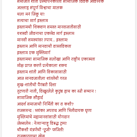
समाजात शांती प्रस्थापनेकरिता सामाजिक विवेक आवश्यक
अल्लाह संपूर्ण विश्वाचा मालक
चला मनं जिंकू या!
सत्याचा मार्ग इस्लाम
इस्लामची शिकवण समस्त मानवजातीसाठी
यशस्वी जीवनाचा एकमेव मार्ग इस्लाम
मानवी समस्यांवर उपाय... इस्लाम!
इस्लाम आणि मानवाची वास्तविकता
इस्लाम एक मुक्तिमार्ग
इस्लामचा सामाजिक सलोखा आणि राष्ट्रीय एकात्मता
मोक्ष प्राप्त करणे प्रत्येकाला शक्य
इस्लाम शांती आणि विकासासाठी
आज मानवजातीला शांततेची गरज
सुख-शांतीची पैगंबरी दिशा
तुटणारी नाती, विखुरलेले कुटुंब हाच का स्त्री सन्मान !
सामाजिक सौहार्द
आदर्श समाजाची निर्मिती का व कशी?
राजसमन्द : भयंकर अपराध आणि भितीदायक घृणा
मुस्लिमांचे महामानवांसाठी योगदान
जेरुसलेम : नेत्यान्याहू विरूद्ध ट्रम्प!
चौकशी यंत्रणेची ‘टूजी’ फजिती!
राजकारणाचा खेळ