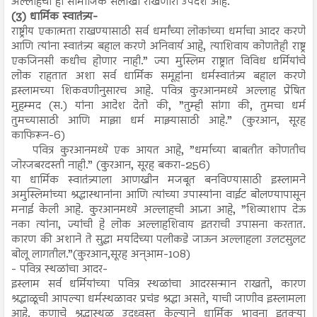
अल्लाहचा हा सामाजिक सलोखा राखणारा उपदेश आहे.
(3) धार्मिक स्वातंत्र्य-
राष्ट्रीय एकात्मता राखण्यासाठी सर्व धर्मांच्या लोकांच्या धर्माचा आदर करणे
आणि त्यांना स्वातंत्र्य बहाल करणे अनिवार्य आहे, त्याशिवाय कोणतेही राष्ट्र
एकजिनसी कधीच होणार नाही.” ज्या मुस्लिम राष्ट्रात विविध धर्मियांचे
लोक राहतात अशा सर्व धार्मिक समूहांना धर्मस्वातंत्र्य बहाल करणे
इस्लामच्या शिकवणीनुसारच आहे. पवित्र कुरआनमध्ये अल्लाह प्रेषित
मुहम्मद (स.) यांना आदेश देतो की, ”तुम्ही सांगा की, तुमचा धर्म
तुमच्यासाठी आणि माझा धर्म माझ्यासाठी आहे.” (कुरआन, सूरह
काफिरून-6)
पवित्र कुरआनमध्ये एक आयत आहे, ”धर्माच्या बाबतीत कोणतीच
जोरजबरदस्ती नाही.” (कुरआन, सूरह बकरा-256)
या धार्मिक स्वातंत्र्याला आणखीन मजबूत बनविण्यासाठी इस्लामने
अमुस्लिमांच्या श्रद्धास्थानांना आणि त्यांच्या उपास्यांना वाईट बोलण्यापासून
मनाई केली आहे. कुरआनमध्ये अल्लाहची आज्ञा आहे, ”शिव्याशाप देऊ
नका त्यांना, ज्यांची हे लोक अल्लाहशिवाय इतराची उपासना करतात.
कारण की अशाने ते सुद्धा मर्यादेच्या पलीकडे जाऊन अल्लाहला उलटसुलट
बोलू लागतील.”(कुरआन,सूरह अन्आम-108)
- पवित्र स्थळांचा आदर-
इस्लाम सर्व धर्मियांच्या पवित्र स्थळांचा आदरसन्मान राखतो, कारण
श्रद्धाळूची आपल्या धर्मस्थळावर प्रचंड श्रद्धा असते, याची जाणीव इस्लामला
आहे. कुणाचे श्रद्धास्थळ उद्ध्वस्त केल्याने धार्मिक भावना इतक्या