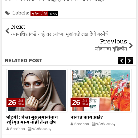
Labels:
मुख्य लेख
953
Next
न्यायाधिशांकडे नव्हे तर त्यांच्या मुद्यांकडे लक्ष देणे गरजेचे
Previous
जीवनाचा दृष्टिकोन
RELATED POST
26
26
Jul
Jul
2024
2024
पोटगी : जेव्हा मुसलमानांनाच
नावात काय आहे?
म
शरियत मान्य नाही तेव्हा दोष
Shodhan
7/26/2024
कोर्टाला कसा द्यावा?
Shodhan
7/26/2024