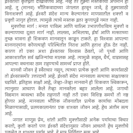
ईश्‍वराशी कृतघ्नता दाखविणेच आहे. नव्हे तर तुझ्या मस्तकाचा अपमान ही
आहे. तू (मानव) भौतिकवादाच्या जंगलात हरवून जावे, हे तुझ्यासाठी
विनाशक्ती आहे. ईश्‍वरी संदेश मान्य केल्यानंतर माणसातील शक्ती व
प्रवृत्ती जागृत होतात. त्यामुळे त्याचे मस्तक इतर कुणापुढे नमत नाही.
मुक्तीचा मार्ग : मनात पावित्र्य आणि चारित्र्य उभारणीशविाय मुक्ती व
कल्याणाचा दूसरा मार्ग नाही. लालसा, अभिलाषा, ईर्षा आणि मत्सराच्या
तुच्छ भावना ही शिकवण मानवातून काढून टाकते. हा विश्‍वास आपल्या
मानणार्‍यांना कोणत्याही परिस्थितीत निराश आणि हताश होऊ देत नाही.
कारण तो एका अशा ईश्‍वरावर विश्‍वास ठेवतो, जो पृथ्वी आणि
आकाशातील सर्व खजिन्यांचा मालक आहे. त्यामुळे साहस, धैर्य, धाडसासह
आपल्या वचनावर ठाम राहण्याचे सामर्थ्य प्राप्त होते.
मानवी जीवन हे स्वैराचार नसून, त्याच्या प्रत्येक कृती आणि कार्यासाठी
तो ईश्‍वरासमोर उत्तरदायी आहे. ईश्‍वरी संदेश मानवाला सत्याचा साक्षात्कार
घडविते. इतिहास साक्षी आहे, जेव्हा-जेव्हा मानवाने ही शिकवण स्विकारून,
त्यानुसार आचरण केले तेव्हा मानवतेला बहार आलेला आहे. जगाची
विद्यमान व्यवस्था सदैव राहणारी नाही तरी एका विशिष्ट समयी ती नष्ट
होणार आहे. मानवाला भौतिक जीवनातील प्रत्येक कार्याचा मोबदला
मिळण्यासाठी, प्रलयकालानंतर एक शाश्‍वत जीवन आहे. हेच अंतीम सत्य
आहे.
जगात माणूस प्रेम, शांती आणि मुक्तीसाठी अनेक पर्यायाचा विचार
करतो, कृती करतो पण ईश्‍वरी संदेशानुसार जीवन आचरणे हेच मुक्तीचे
एकमेव व शाश्‍वत पर्याय आहे, हे मात्र निर्विवाद सत्य आहे.