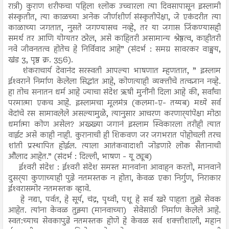
रात्री) कुराण शरीफचा पहिला श्‍लोक उच्चारला त्या दिवसापासून इस्लामी
संस्कृतीत, त्या काळच्या अनेक जीर्णशीर्ण संस्कृतीपेक्षा, जे एकंदरीत त्या
काळाच्या जगतात, नुसते जगण्यासच नव्हे, तर या जगास जिंकण्यासही
समर्थ तर आणि योग्यतर ठरेल, असे काहितरी असामान्य श्रेष्ठत्व, काहीतरी
नवे जीवनतत्व होतेच हे निर्विवाद आहे” (संदर्भ : समग्र सावरकर वाङ्मय,
खंड 3, पृष्ठ क्र. 356).
शंकराचार्य देवानंद सरस्वती आपल्या भाषणात म्हणतात, ” इस्लाम
ईश्‍वराने निर्माण केलेला सिद्धांत आहे, कोणत्याही व्यक्तीचे तत्वज्ञान नव्हे.
हा तोच सनातन धर्म आहे ज्याचा संदेश ऋषी मुनींनी दिला आहे की, सर्वांचा
परमात्मा एकच आहे. इस्लामचा मूलमंत्र (कलमा-ए- तय्यब) मध्ये सर्व
वेदांचे रस सामावलेले असल्यामुळे, त्यानुसार आचरण करणार्‍यांपेक्षा मोठा
धर्मात्मा कोण असेल? अख्ख्या जगानं इस्लाम स्विकारला तरीही त्यात
वाईट असे काही नाही. कुरानाची ही शिकवण जर जगभरात पोहोचली तरच
शांती प्रस्थापित होईल. त्याला आतंकवादाशी जोडणारे लोक सैतानाची
औलाद आहेत.” (संदर्भ : दिल्ली, भाषण - यू ट्यूब)
ईश्‍वरी संदेश : ईश्‍वरी संदेश समस्त मानवांना आवाहन करतो, मानवाने
दुसर्‍या कुणाच्याही पुढे नतमस्तक न होता, केवळ एका निर्गुण, निराकार
ईश्‍वरासमोर नतमस्तक व्हावे.
हे नद्या, पर्वत, हे सूर्य, चंद्र, पृथ्वी, पशू हे सर्व खरे पाहता तुझे सेवक
आहेत. त्यांना केवळ तुझ्या (मानवाच्या) सेवेसाठी निर्माण केलेले आहे.
स्वत:च्याच सेवकापुढे नतमस्तक होणे हे केवळ सर्व शक्तीशाली, महान