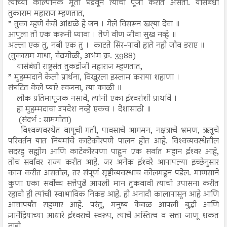
त्यांच्या काल्पनिक मूर्ती घडवून त्यांची पूजा करीत असतो. यासंबंधी
तुकाराम महाराज म्हणतात,
” तुका म्हणे कैसे आंधळे हे जन । गेले विसरून खर्‍या देवा ॥
आपुला तो एक करूनी घ्यावा । तेणे वीण जीवा सुख नव्हे ॥
अल्ला एक तु, नबी एक तु । काटते सिर-पावो हाते नही जीव डराए ॥
(तुकाराम गाथा, वैद्यगोळी, अभंग क्र. 3988)
यासंबंधी राष्ट्रसंत तुकडोजी महाराज म्हणतात,
” मुहम्मदाने केली प्रार्थना, विखुरला इस्लाम कराया शहाणा ।
संघटित केले प्यारे स्वजना, त्या काळी ॥
लोक प्रतिमापूजक नसावे, त्यांनी एका ईश्‍वरांशी प्रार्थावे ।
हा मुहम्मदाचा उपदेश नव्हे एकच । देशासाठी ॥
(संदर्भ : ग्रामगीता)
विश्‍वव्यवस्थेत वायूची गती, पावसाचे आगमन, नक्षत्राचे भ्रमण, ऋतूचे
परिवर्तन यात नियमांचे काटेकोरपणे पालन होत आहे. विश्‍वव्यवस्थेतील
सदरहु सह्योग आणि काटेकोरपणा पाहून एक सर्वात महान ईश्‍वर आहे,
तोच सर्वांवर राज्य करीत आहे. जर अनेक ईश्‍वरे आपापल्या इच्छेनुसार
काम करीत असतील, तर संपूर्ण सृष्टीव्यवस्थाच कोलमडून पडेल. माणसाने
कुणा एका सर्वोच्च सत्तेपुढे आपली मान तुकवावी त्याची उपासना करीत
रहावी ही त्यांची स्वाभाविक निकड आहे. ही अनादी कालापासून आहे आणि
आत्तापर्यंत राहणार आहे. परंतु, मनुष्य केवळ आपली बुद्धी आणि
ज्ञानेेंद्रियाच्या आधारे ईश्‍वराचे स्वरूप, त्याचे अस्तित्व व सत्ता जाणू शकत
नाही.