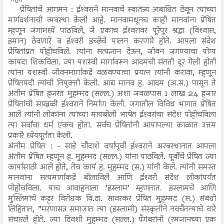
प्रेषितांचे आगमन : ईश्‍वराने मानवाचे स्वातंत्र्य अबाधित ठेवून त्यांच्या
मार्गदर्शनाची व्यवस्था केली आहे. मानवामधूनच काही मानवांना प्रेषित
म्हणून जगामध्ये पाठविले, जे एकाच ईश्‍वरावर पूरेपूर श्रद्धा (विश्‍वास,
इमान) ठेवणारे व ईश्‍वरी इच्छेचे पालन करणारे होते. आपला संदेश
प्रेषितांप्रत पोहोचविले. त्यांना सत्यज्ञान देऊन, जीवन जगण्याचा योग्य
कायदा शिकविला. ज्या यशस्वी मार्गावरून आदमची संतती दूर गेली होती
त्यांना यशस्वी जीवनमार्गाकडे वळवण्याचा प्रयत्न त्यांनी करावा, म्हणून
प्रेषितपदी त्यांची नियुक्ती केली. आद्य मानव ह. आदम (अ.स.) पासून ते
अंतीम प्रेषित हजरत मुहम्मद (सल्ल.) अशा जवळपास 1 लाख 24 हजार
प्रेषितांची साखळी ईश्‍वराने निर्माण केली. जगातील विविध भागात प्रेषित
आले त्यांनी लोकांना त्यांच्या मायबोली भाषेत ईश्‍वरांचा संदेश पोहोचविला
त्या सर्वांचा धर्म एकच होता. सर्वच प्रेषितांनी आपापल्या काळात उत्तम
प्रकारे ध्येयपूर्तता केली.
अंतीम प्रेषित : - साडे चौदाशे वर्षापूर्वी ईश्‍वराने अरबस्थानात आपला
अंतीम प्रेषित म्हणून ह. मुहम्मद (सल्ल.) यांना पाठविले. पूर्वीचे प्रेषित ज्या
कार्यासाठी आले होते, तेच कार्य ह. मुहम्मद (स.) यांनी केले. त्यांनी समस्त
मानवांना सत्यमार्गाकडे बोलाविले आणि ईश्‍वरी संदेश लोकांपर्यत
पोहोचविला. याच आवाहनाला ’इस्लाम’ म्हणतात. इस्लामचे आणि
मुस्लिमांचे कट्टर विरोधक वि.दा. सावरकर प्रेषित मुहम्मद (स.) संबंधी
लिहितात, ”मरणासन्न समाजात त्या (इस्लामी) संंस्कृतीने नवचैतन्याचे वारे
संचारले होते. ज्या दिवशी मुहम्मद (सल्ल.) पैगंबरांनी (रमजानच्या एक