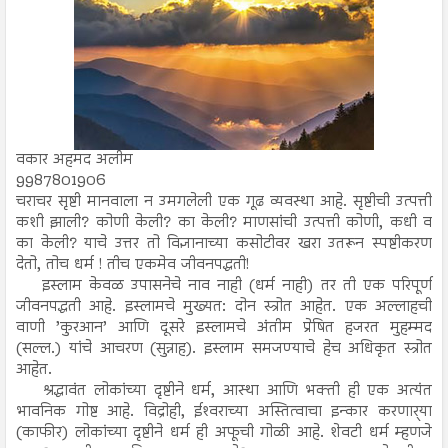
वकार अहमद अलीम
9987801906
चराचर सृष्टी मानवाला न उमगलेली एक गूढ व्यवस्था आहे. सृष्टीची उत्पत्ती
कशी झाली? कोणी केली? का केली? माणसांची उत्पत्ती कोणी, कधी व
का केली? याचे उत्तर तो विज्ञानाच्या कसोटीवर खरा उतरून स्पष्टीकरण
देतो, तोच धर्म ! तीच एकमेव जीवनपद्धती!
इस्लाम केवळ उपासनेचे नाव नाही (धर्म नाही) तर ती एक परिपूर्ण
जीवनपद्धती आहे. इस्लामचे मुख्यत: दोन स्त्रोत आहेत. एक अल्लाहची
वाणी ’कुरआन’ आणि दूसरे इस्लामचे अंतीम प्रेषित हजरत मुहम्मद
(सल्ल.) यांचे आचरण (सुन्नाह). इस्लाम समजण्याचे हेच अधिकृत स्त्रोत
आहेत.
श्रद्धावंत लोकांच्या दृष्टीने धर्म, आस्था आणि भक्ती ही एक अत्यंत
भावनिक गोष्ट आहे. विद्रोही, ईश्‍वराच्या अस्तित्वाचा इन्कार करणार्‍या
(काफीर) लोकांच्या दृष्टीने धर्म ही अफूची गोळी आहे. शेवटी धर्म म्हणजे