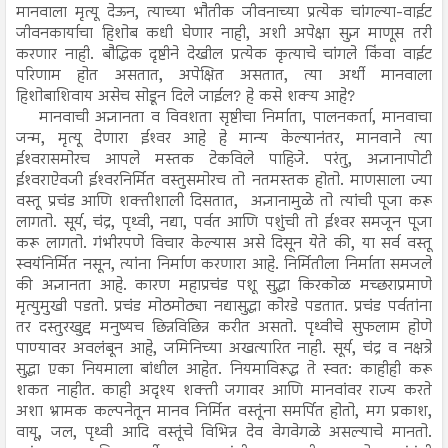
मानवाला मृत्यू देऊन, त्याच्या भौतीक जीवनाच्या प्रत्येक चांगल्या-वाईट
जीवनकार्याचा हिशोब कधी घेणार नाही, अशी अपेक्षा सुज्ञ माणूस तरी
करणार नाही. बौद्धिक दृष्टीने देखील प्रत्येक कृत्याचे चांगले किंवा वाईट
परिणाम होत असतात, अपेक्षित असतात, त्या अर्थी मानवाला
हिशोबाशिवाय असेच सोडून दिले जाईल? हे कसे शक्य आहे?
मानवाची अज्ञानता व विवशता सृष्टीचा निर्माता, पालनकर्ता, मानवाचा
जन्म, मृत्यू देणारा ईश्‍वर आहे हे मान्य केल्यानंतर, मानवाने त्या
ईश्‍वरासमोरच आपले मस्तक टेकविले पाहिजे. परंतु, अज्ञानापोटी
ईश्‍वराऐवजी ईश्‍वरनिर्मित वस्तुसमोरच तो नतमस्तक होतो. माणसाला ज्या
वस्तू प्रचंड आणि शक्तीशाली दिसतात, अज्ञानामुळे तो त्यांची पूजा करू
लागतो. सूर्य, चंद्र, पृथ्वी, नद्या, पर्वत आणि पशुंची तो ईश्‍वर समजून पूजा
करू लागतो. गंभीरपणे विचार केल्यास असे दिसून येते की, या सर्व वस्तू
स्वयंनिर्मित नसून, त्यांना निर्माण करणारा आहे. निर्मितीला निर्माता समजले
की अज्ञानता आहे. कारण महाप्रचंड पशू सुद्धा किरकोळ मच्छराप्रमाणे
मृत्युमुखी पडतो. प्रचंड मोठमोठ्या नद्यासुद्धा कोरडे पडतात. प्रचंड पर्वतांना
तर दस्तुरखुद्द मनुष्यच छिन्नविछिन्न करीत असतो. पृथ्वीचे सुफलाम होणे
पाण्यावर अवलंबून आहे, जमिनिच्या अखत्यारित नाही. सूर्य, चंद्र व नक्षत्रे
सुद्धा एका नियमाला बांधील आहेत. नियमाविरूद्ध ते स्वत: काहीही करू
शकत नाहीत. काही अदृश्य शक्ती जगावर आणि मानवांवर राज्य करते
अशा भ्रामक कल्पनेतून मानव निर्मित वस्तूंना समर्पित होतो, मग प्रकाश,
वायू, जल, पृथ्वी आदि वस्तूंचे विभिन्न देव वेगवेगळे असल्याचे मानतो.