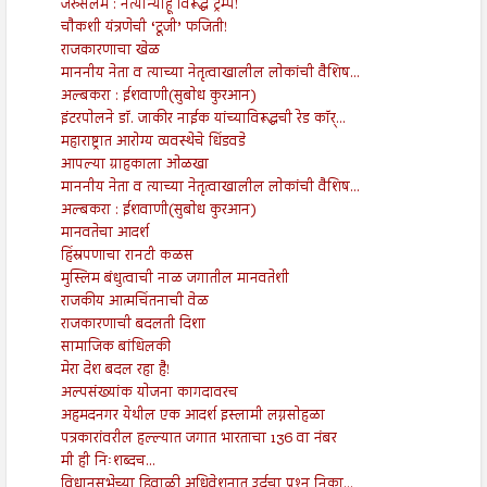
जेरुसलेम : नेत्यान्याहू विरूद्ध ट्रम्प!
चौकशी यंत्रणेची ‘टूजी’ फजिती!
राजकारणाचा खेळ
माननीय नेता व त्याच्या नेतृत्वाखालील लोकांची वैशिष...
अल्बकरा : ईशवाणी(सुबोध कुरआन)
इंटरपोलने डॉ. जाकीर नाईक यांच्याविरूद्धची रेड कॉर्...
महाराष्ट्रात आरोग्य व्यवस्थेचे धिंडवडे
आपल्या ग्राहकाला ओळखा
माननीय नेता व त्याच्या नेतृत्वाखालील लोकांची वैशिष...
अल्बकरा : ईशवाणी(सुबोध कुरआन)
मानवतेचा आदर्श
हिंस्रपणाचा रानटी कळस
मुस्लिम बंधुत्वाची नाळ जगातील मानवतेशी
राजकीय आत्मचिंतनाची वेळ
राजकारणाची बदलती दिशा
सामाजिक बांधिलकी
मेरा देश बदल रहा है!
अल्पसंख्यांक योजना कागदावरच
अहमदनगर येथील एक आदर्श इस्लामी लग्नसोहळा
पत्रकारांवरील हल्ल्यात जगात भारताचा 136 वा नंबर
मी ही निःशब्दच...
विधानसभेच्या हिवाळी अधिवेशनात उर्दूचा प्रश्‍न निका...