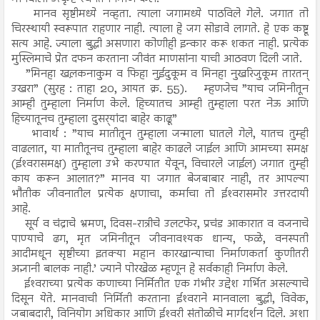
मानव सृष्टीमध्ये नव्हता. त्याला जगामध्ये पाठविले गेले. जगात तो
चिरस्थायी स्वरूपात राहणार नाही. त्याला हे जग सोडावे लागते. हे एक कष्टू
सत्य आहे. ज्याला बुद्धी असणारा कोणीही इन्कार करू शकत नाही. प्रत्येक
मुस्लिमाचे प्रेत दफन करताना जीवंत माणसांना याची आठवण दिली जाते.
”मिनहा खल़कनाकुम व फिहा नुईदुकूम व मिनहा नुखरिजुकूम तारतन्
उखरा” (सुरह : ताहा 20, आयत क्र. 55). म्हणजेच ”याच जमिनीतून
आम्ही तुम्हाला निर्माण केले. हिच्यातच आम्ही तुम्हाला परत नेऊ आणि
हिच्यातूनच तुम्हाला दुसर्‍यांदा बाहेर काढू”
भावार्थ : ”याच मातीतून तुम्हाला जन्माला घातले गेले, यातच तुम्ही
वाढलात, या मातीतूनच तुम्हाला बाहेर काढले जाईल आणि आमच्या समक्ष
(ईश्‍वरासमक्ष) तुम्हाला उभे करण्यात येवून, विचारले जाईल) जगात तुम्ही
काय करून आलात?” मानव या जगात बेजबाबार नाही, तर आपल्या
भौतीक जीवनातील प्रत्येक क्षणाचा, कर्माचा तो ईश्‍वरासमोर उत्तरदायी
आहे.
सूर्य व चंद्राचे भ्रमण, दिवस-रात्रीचे उलटफेर, प्रचंड आकारात व वजनाचे
पाण्याचे ढग, मृत जमिनीतून जीवनावश्यक धान्य, फळे, वनस्पती
आदीमधून सृष्टीच्या इतक्या महान कारखान्याचा निर्माणकर्ता कुणीतरी
अज्ञानी बालक नाही.’ ज्याने पोरखेळ म्हणून हे सर्वकाही निर्माण केले.
ईश्‍वराच्या प्रत्येक कणाच्या निर्मितीत एक गंभीर उद्देश गर्भित असल्याचे
दिसून येते. मानवाची निर्मिती करताना ईश्‍वराने मानवाला बुद्धी, विवेक,
जबाबदारी, विनियोग अधिकार आणि ईश्‍वरी संतोळीचे मार्गदर्शन दिले. अशा