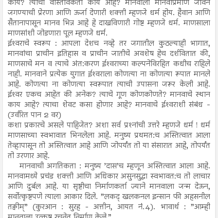
काय? त्याची वास्तविकता काय आहे? मानवाला मानवाप्रमाणे जीवन
जगण्याची प्रेरणा आणि ऊर्जा देणारी शक्ती म्हणजे धर्म होय. हैवान आणि
सैतानापासून मानव भिन्न आहे हे दाखविणारी गोष्ट म्हणजे धर्म. माणसाला
माणसांशी जोडणारा पूल म्हणजे धर्म.
ईश्‍वराचे स्वरूप : आपला देशच नव्हे तर जगातील कुठल्याही भागात,
मानवांचा प्राचीन इतिहास व प्राचीन जातीचे अवशेष हेच दर्शवितात की,
माणसाचे मन व त्याचे अंत:करण ईश्‍वराच्या कल्पनेविरहित कधीच राहिले
नाही. मानवाने प्रत्येक युगात ईश्‍वराला कोणत्या ना कोणत्या रूपात मानले
आहे. कोणत्या ना कोणत्या स्वरूपात त्याची उपासना जरूर केली आहे.
ईश्‍वर एकच आहेत की अनेक? त्याचे गूण कोणकोणते? मानवाचे स्थान
काय आहे? त्याचा शेवट कसा होणार आहे? मानवाचे ईश्‍वराशी संबंध -
(उर्वरित पान 2 वर)
कशा प्रकारचे असले पाहिजेत? अशा सर्व प्रश्‍नांची उत्तरे म्हणजे धर्म ! धर्म
माणसाच्या स्वभावात भिनलेला आहे. मनुष्य प्रथमत:च अस्तित्वात आला
तेव्हापासून तो अस्तित्वात आहे आणि जोपर्यंत तो या संसारात आहे, तोपर्यंत
तो उरणार आहे.
मानवाची अगतिकता : मनुष्य ’दास’च म्हणून अस्तित्वात आला आहे.
मानवामध्ये प्रचंड शक्ती आणि अधिकार असुनसुद्धा स्वभावत:च तो लाचार
आणि दुर्बल आहे. या सृष्टीचा निर्माणकर्ता ज्याने मानवाला जन्म देऊन,
सर्वोत्कृष्टपणे त्याला आकार दिले. ”लकद् खलकनल इन्सान फी अहसनील
तक्वीम्” (कुरआन : सुरह - अत्तीन, आयत नंं.4). भावार्थ : ”आम्ही
मानवाला उत्कृष्ट रचनेत निर्माण केले.”