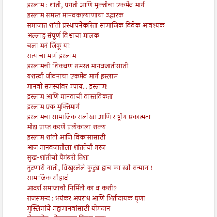
इस्लाम : शांती, प्रगती आणि मुक्तीचा एकमेव मार्ग
इस्लाम समस्त मानवकल्याणाचा उद्धारक
समाजात शांती प्रस्थापनेकरिता सामाजिक विवेक आवश्यक
अल्लाह संपूर्ण विश्वाचा मालक
चला मनं जिंकू या!
सत्याचा मार्ग इस्लाम
इस्लामची शिकवण समस्त मानवजातीसाठी
यशस्वी जीवनाचा एकमेव मार्ग इस्लाम
मानवी समस्यांवर उपाय... इस्लाम!
इस्लाम आणि मानवाची वास्तविकता
इस्लाम एक मुक्तिमार्ग
इस्लामचा सामाजिक सलोखा आणि राष्ट्रीय एकात्मता
मोक्ष प्राप्त करणे प्रत्येकाला शक्य
इस्लाम शांती आणि विकासासाठी
आज मानवजातीला शांततेची गरज
सुख-शांतीची पैगंबरी दिशा
तुटणारी नाती, विखुरलेले कुटुंब हाच का स्त्री सन्मान !
सामाजिक सौहार्द
आदर्श समाजाची निर्मिती का व कशी?
राजसमन्द : भयंकर अपराध आणि भितीदायक घृणा
मुस्लिमांचे महामानवांसाठी योगदान