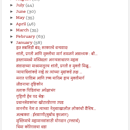
July
(44)
►
June
(30)
►
May
(35)
►
April
(46)
►
March
(35)
►
February
(63)
►
January
(58)
▼
हज सबसिडी बंद; सरकारचे धन्यवाद!
शांती, प्रगती आणि मुक्तीचा मार्ग समजणे आवश्यक : बी...
इस्लाममध्ये मस्जिदला अनन्यसाधारण महत्व
संवादाच्या माध्यमातूनच शांती, प्रगती व मुक्ती मिळू...
न्यायाधिशांकडे नव्हे तर त्यांच्या मुद्यांकडे लक्ष ...
मनात पावित्र्य आणि उच्च चारित्र्य हाच मुक्तीमार्ग
जीवनाचा दृष्टिकोन
तलाक पिडितांचा अपेक्षाभंग
गृहिणी हेच पद श्रेष्ठ!
प्रधानसेवकांचा खोटारडेपणा उघड
माननीय नेता व त्याच्या नेतृत्वाखालील लोकांची वैशिष...
अल्बकरा : ईशवाणी(सुबोध कुरआन)
मुस्लिमांचे महामानवांसाठी योगदान (उत्तरार्ध)
भिमा कोरेगावचा धडा