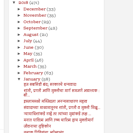
2018
(471)
▼
December
(33)
►
November
(35)
►
October
(29)
►
September
(42)
►
August
(21)
►
July
(44)
►
June
(30)
►
May
(35)
►
April
(46)
►
March
(35)
►
February
(63)
►
January
(58)
▼
हज सबसिडी बंद; सरकारचे धन्यवाद!
शांती, प्रगती आणि मुक्तीचा मार्ग समजणे आवश्यक :
बी...
इस्लाममध्ये मस्जिदला अनन्यसाधारण महत्व
संवादाच्या माध्यमातूनच शांती, प्रगती व मुक्ती मिळू...
न्यायाधिशांकडे नव्हे तर त्यांच्या मुद्यांकडे लक्ष ...
मनात पावित्र्य आणि उच्च चारित्र्य हाच मुक्तीमार्ग
जीवनाचा दृष्टिकोन