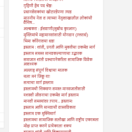
तलाक पिडितांचा अपेक्षाभंग
गृहिणी हेच पद श्रेष्ठ!
प्रधानसेवकांचा खोटारडेपणा उघड
माननीय नेता व त्याच्या नेतृत्वाखालील लोकांची
वैशिष...
अल्बकरा : ईशवाणी(सुबोध कुरआन)
मुस्लिमांचे महामानवांसाठी योगदान (उत्तरार्ध)
भिमा कोरेगावचा धडा
इस्लाम : शांती, प्रगती आणि मुक्तीचा एकमेव मार्ग
इस्लाम समस्त मानवकल्याणाचा उद्धारक
समाजात शांती प्रस्थापनेकरिता सामाजिक विवेक
आवश्यक
अल्लाह संपूर्ण विश्वाचा मालक
19
19
Jul
Jul
2024
2024
चला मनं जिंकू या!
सत्याचा मार्ग इस्लाम
पुरोगामी चळवळींना लक्ष्य करण्यासाठी
गजापूर जाळपोळ; जबाबदारी कु
इस्लामची शिकवण समस्त मानवजातीसाठी
कायदा
Shodhan
7/19/2024
यशस्वी जीवनाचा एकमेव मार्ग इस्लाम
Shodhan
7/19/2024
मानवी समस्यांवर उपाय... इस्लाम!
इस्लाम आणि मानवाची वास्तविकता
इस्लाम एक मुक्तिमार्ग
इस्लामचा सामाजिक सलोखा आणि राष्ट्रीय एकात्मता
मोक्ष प्राप्त करणे प्रत्येकाला शक्य