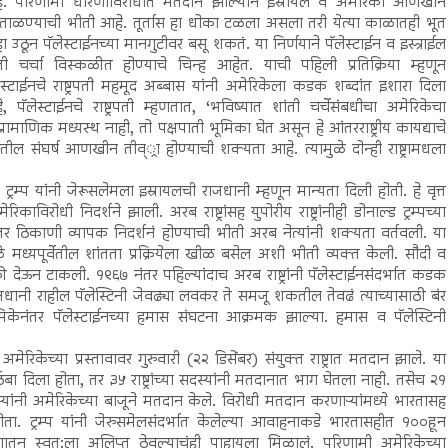
े. परिणामी धोरणाविरोधात मतदान झाल्याने इस्रायल व अमेरिका आणखीन
ाळण्याची भीती आहे. तूर्तास हा धोका टळला असला तरी येत्या काळातही भूत
्हा उठून पॅलेस्टाईनच्या मानगुटीवर बसू शकतं. या निर्णयाने पॅलेस्टाईन व इस्त्राईल
ती चर्चा विस्कळीत होण्याचे चिन्ह आहेत. याची पहिली प्रतिक्रिया म्हणून
ेस्टाईनचे राष्ट्रपती महमूद अब्बास यांनी अमेरिकेला कडक शब्दांत इशारा दिला
, पॅलेस्टाईनचे राष्ट्रपती म्हणतात, ‘भविष्यात शांती चर्चेसंबधीचा अमेरिकेचा
ामाणिक मध्यस्थ नाही, तो पक्षपाती भूमिका घेत असून हे आंतरराष्ट्रीय कायद्याचे
ातील संघर्ष आणखीन तीव््रा होण्याची शक्यता आहे. त्यामुळे दोन्ही राष्ट्रामधला
ल्ड ट्रम्प यांनी जेरूसलेमला इस्रायलची राजधानी म्हणून मान्यता दिली होती. हे वृत्त
ाविरोधी निदर्शने झाली. अरब राष्ट्रांसह युपोरीय राष्ट्रांनीही डोनाल्ड ट्रम्पच्या
तर ठिकाणी व्यापक निदर्शनं होण्याची भीती अरब नेत्यांनी शक्यता वर्तवली. या
 मध्यपूर्वेतील शांतता प्रक्रियेला खीळ बसेल अशी भीती व्यक्त केली. सौदी व
ी देऊन टाकली. १९६७ नंतर पहिल्यांदाच अरब राष्ट्रांनी पॅलेस्टाईनसंदर्भात कडक
जधानी राहील पॅलेस्टिनी जेवढ्या लवकर ते समजू शकतील तेवढं त्याच्यासाठी बंर
मिकेनंतर पॅलेस्टाईनच्या हमास संघटना आक्रमक झाल्या. हमास व पॅलेस्टिनी
ेरिकेच्या प्रस्तावावर गुरुवारी (२२ डिसेंबर) संयुक्त राष्ट्रात मतदान झाले. या
 पाठिंबा दिला होता, तर ३५ राष्ट्रांच्या सदस्यांनी मतदानात भाग घेतला नाही. तसेच २१
स्यांनी अमेरिकेच्या बाजूने मतदान केले. विरोधी मतदान करणाऱ्यांमध्ये भारतासह
 होता. ट्रम्प यांनी जेरुसमेलसंदर्भात केलेल्या आवाहनाकडे भारतासहीत १००हून
रणातून स्वत:ला अलिप्त ठेवल्याचंही पाहायला मिळालं. परिणामी अमेरिकेच्या