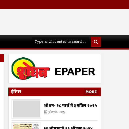
ईपेपर
MORE
शोधन- २८ मार्च ते ३ एप्रिल २०२५
3/27/2025
१६ ऑगस्ट ते २२ ऑगस्ट २०२४