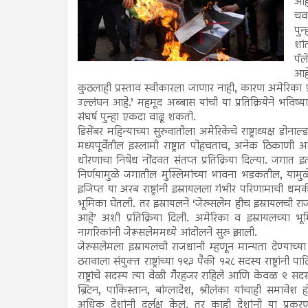
आह
चवत
पुन
शां
पॅल
आहे
कुठलाही प्रस्ताव स्वीकारला जाणार नाही, कारण अमेरिका प्र
उल्लंघन आहे.’ महमूद अब्बास यांची या प्रतिक्रियेने भविष्य
संघर्ष पुन्हा एकदा वाढू शकतो.
डिसेंबर महिन्याच्या सुरुवातीला अमेरिकेचे राष्ट्राध्यक्ष डोना
मध्यपूर्वेतील इस्लामी राष्ट्रात पोहचताच, अनेक ठिकाणी अमेरिक
धोरणाचा निषेध नोंदवत संतप्त प्रतिक्रिया दिल्या. जगात इ
निर्णयामुळे जगातील मुस्लिमांच्या भावना भडकतील, यामुळे
इजिप्त या अरब राष्ट्रांनी इस्रायलला गंभीर परिणामाची धमक
भूमिका घेतली. तर इस्रायलने ‘जेरुसलेम हीच इस्रायलची रा
आहे’ अशी प्रतिक्रिया दिली. अमेरिका व इस्रायलच्या भू
नागरिकांनी जेरूसलेममध्ये आंदोलने सुरु झाली.
जेरुसलेमला इस्रायलची राजधानी म्हणून मान्यता देण्याच्या अम
ठरावाला संयुक्त राष्ट्रांच्या १९३ पैकी १२८ सदस्य राष्ट्रांनी
राष्ट्रांचे सदस्य त्या वेळी गैरहजर राहिले आणि केवळ ९ सद
ब्रिटन, पाकिस्तान, बांग्लादेश, श्रीलंका यांचाही समावेश
अधिक देशांनी दुर्लक्ष केलं. तर काही देशांनी या प्रक