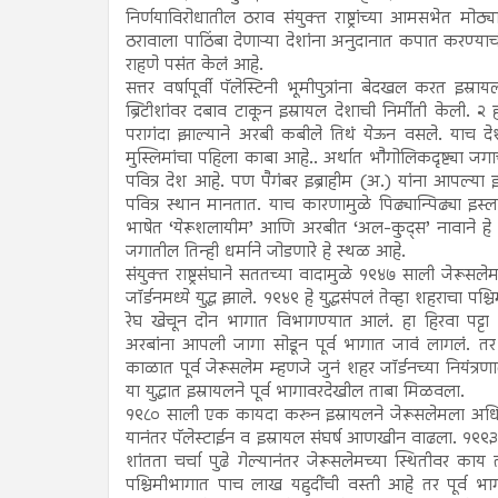
निर्णयाविरोधातील ठराव संयुक्त राष्ट्रांच्या आमसभेत मो
ठरावाला पाठिंबा देणाऱ्या देशांना अनुदानात कपात करण्य
राहणे पसंत केलं आहे.
सत्तर वर्षापूर्वी पॅलेस्टिनी भूमीपुत्रांना बेदखल करत 
ब्रिटीशांवर दबाव टाकून इस्रायल देशाची निर्मीती केली. २ ह
परागंदा झाल्याने अरबी कबीले तिथं येऊन वसले. याच दे
मुस्लिमांचा पहिला काबा आहे.. अर्थात भौगोलिकदृष्ट्या जग
पवित्र देश आहे. पण पैगंबर इब्राहीम (अ.) यांना आपल्य
पवित्र स्थान मानतात. याच कारणामुळे पिढ्यान्पिढ्या इस
भाषेत ‘येरूशलायीम’ आणि अरबीत ‘अल-कुद्स’ नावाने हे
जगातील तिन्ही धर्माने जोडणारे हे स्थळ आहे.
संयुक्त राष्ट्रसंघाने सततच्या वादामुळे १९४७ साली जेरूसल
जॉर्डनमध्ये युद्ध झाले. १९४९ हे युद्धसंपलं तेव्हा शहराचा प
रेघ खेचून दोन भागात विभागण्यात आलं. हा हिरवा पट्टा द
अरबांना आपली जागा सोडून पूर्व भागात जावं लागलं. तर प
काळात पूर्व जेरूसलेम म्हणजे जुनं शहर जॉर्डनच्या नियंत्
या युद्धात इस्रायलने पूर्व भागावरदेखील ताबा मिळवला.
१९८० साली एक कायदा करुन इस्रायलने जेरूसलेमला अधिक
यानंतर पॅलेस्टाईन व इस्रायल संघर्ष आणखीन वाढला. १९९३
शांतता चर्चा पुढे गेल्यानंतर जेरूसलेमच्या स्थितीवर का
पश्चिमीभागात पाच लाख यहुदींची वस्ती आहे तर पूर्व 