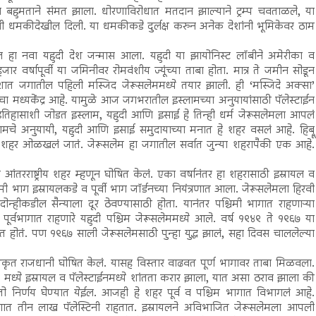
ठ्या बहुमताने संमत झाला. धोरणाविरोधात मतदान झाल्याने ट्रम्प चवताळले, या
ाची धमकीदेखील दिली. या धमकीकडे दुर्लक्ष करुन अनेक देशांनी भूमिकेवर ठाम
इस्रायल हा नवा यहुदी देश जन्मास आला. यहुदी या झायोनिस्ट लॉबीने अमेरीका व
जार वर्षापूर्वी या जमिनीवर रोमवंशीय ज्यूंच्या ताबा होता. मात्र ते जमीन सोडून
शात जगातील पहिली मस्जिद जेरूसलेममध्ये तयार झाली. ही ‘मस्जिदे अक्सा’
ाचा मध्यकेंद्र आहे. यामुळे आज जगभरातील इस्लामच्या अनुयायांसाठी पॅलेस्टाईन
ा इतिहासाशी जोडत इस्लाम, यहुदी आणि इसाई हे तिन्ही धर्म जेरूसलेमला आपलं
्लामचे अनुयायी, यहुदी आणि इसाई समुदायाच्या मनात हे शहर वसलं आहे. हिब्रू
 शहर ओळखलं जातं. जेरूसलेम हा जगातील सर्वात जुन्या शहरापैकी एक आहे.
ेम आंतरराष्ट्रीय शहर म्हणून घोषित केलं. एका वर्षानंतर हा शहरासाठी इस्रायल व
श्चिमी भाग इस्रायलकडे व पूर्वी भाग जॉर्डनच्या नियंत्रणात आला. जेरूसलेमला हिरवी
ोन्हीकडील सैन्याला दूर ठेवण्यासाठी होता. यानंतर पश्चिमी भागात राहणाऱ्या
ूर्वभागात राहणारे यहुदी पश्चिम जेरूसलेममध्ये आले. वर्ष १९४९ ते १९६७ या
रणात होतं. पण १९६७ साली जेरूसलेमसाठी पुन्हा युद्ध झालं, सहा दिवस चाललेल्या
ृत राजधानी घोषित केलं. यासह विस्तार वाढवत पूर्ण भागावर ताबा मिळवला.
 मध्ये इस्रायल व पॅलेस्टाईनमध्ये शांतता करार झाला, यात असा ठराव झाला की
य तो निर्णय घेण्यात येईल. आजही हे शहर पूर्व व पश्चिम भागात विभागलं आहे.
भागात तीन लाख पॅलेस्टिनी राहतात. इस्रायलने अविभाजित जेरूसलेमला आपली