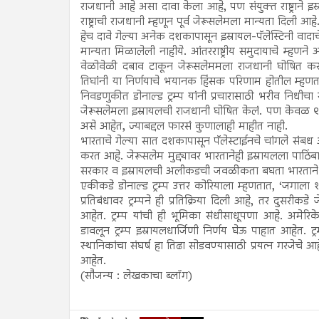
राजधानी आहे असा दावा केला आहे, पण संयुक्त राष्ट्राने इस
राष्ट्राची राजधानी म्हणून पूर्व जेरूसलेमला मान्यता दिली आहे
हेच दावे गेल्या अनेक दशकापासून इस्रायल-पॅलेस्टिनी वादाचे 
मान्यता मिळालेली नाहीये. आंतरराष्ट्रीय समुदायाचे म्हणने 
वेळोवेळी दबाव टाकून जेरूसलेममला राजधानी घोषित कर
तिघांनी या निर्णयाचे भयानक हिंसक परिणाम होतील म्हणत प्र
निवडणुकीत डोनाल्ड ट्रम्प यांनी प्रचारासाठी भरीव निधीचा
जेरूसलेमला इस्रायलची राजधानी घोषित केलं. पण केवळ ९ राष्ट्
असे आहेत, ज्याबद्दल फारसं कुणालाही माहीत नाही.
भारताचे गेल्या सात दशकापासून पॅलेस्टाईनचे चांगले संबध
करत आहे. जेरूसलेम मुद्द्यावर भारतानेही इस्रायलला पाठिं
सरकार व इस्रायलची अलीकडची जवळीकता बघता भारताने घेत
एकीकडे डोनाल्ड ट्रम्प उत्तर कोरियाला म्हणतात, ‘जगाला शां
प्रतिबंधावर ट्रम्पने ही प्रतिक्रिया दिली आहे, तर दुस
आहेत. ट्रम्प यांची ही भूमिका संधीसाधूपणा आहे. अमेरि
डावलून ट्रम्प इस्रायलधार्जिणी निर्णय घेऊ पाहात आहेत. ट्
स्थानिकांचा संघर्ष हा तिढा सोडवण्यासाठी प्रयत्न गरजेचे 
आहेत.
(सौजन्य : लेखकाचा ब्लॉग)