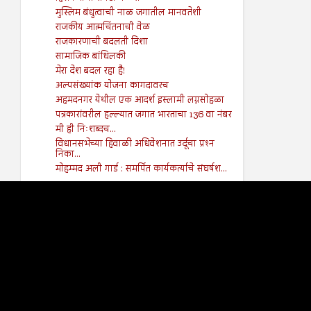
मुस्लिम बंधुत्वाची नाळ जगातील मानवतेशी
राजकीय आत्मचिंतनाची वेळ
राजकारणाची बदलती दिशा
सामाजिक बांधिलकी
मेरा देश बदल रहा है!
अल्पसंख्यांक योजना कागदावरच
अहमदनगर येथील एक आदर्श इस्लामी लग्नसोहळा
पत्रकारांवरील हल्ल्यात जगात भारताचा 136 वा नंबर
मी ही निःशब्दच...
विधानसभेच्या हिवाळी अधिवेशनात उर्दूचा प्रश्‍न
निका...
मोहम्मद अली गार्ड : समर्पित कार्यकर्त्याचे संघर्षश...
2017
(141)
►