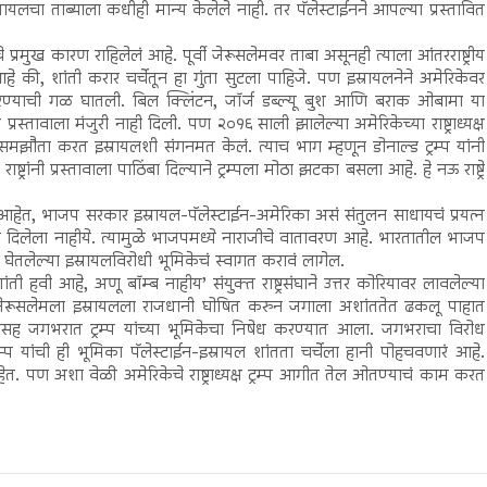
्रायलचा ताब्याला कधीही मान्य केलेले नाही. तर पॅलेस्टाईनने आपल्या प्रस्तावित
.
प्रमुख कारण राहिलेलं आहे. पूर्वी जेरूसलेमवर ताबा असूनही त्याला आंतरराष्ट्रीय
आहे की, शांती करार चर्चेतून हा गुंता सुटला पाहिजे. पण इस्रायलनेने अमेरिकेवर
ण्याची गळ घातली. बिल क्लिंटन, जॉर्ज डब्ल्यू बुश आणि बराक ओबामा या
स्तावाला मंजुरी नाही दिली. पण २०१६ साली झालेल्या अमेरिकेच्या राष्ट्राध्यक्ष
 समझौता करत इस्रायलशी संगनमत केलं. त्याच भाग म्हणून डोनाल्ड ट्रम्प यांनी
रांनी प्रस्तावाला पाठिंबा दिल्याने ट्रम्पला मोठा झटका बसला आहे. हे नऊ राष्ट्रे
 आहेत, भाजप सरकार इस्रायल-पॅलेस्टाईन-अमेरिका असं संतुलन साधायचं प्रयत्न
बा दिलेला नाहीये. त्यामुळे भाजपमध्ये नाराजीचे वातावरण आहे. भारतातील भाजप
लेल्या इस्रायलविरोधी भूमिकेचं स्वागत करावं लागेल.
ती हवी आहे, अणू बॉम्ब नाहीय’ संयुक्त राष्ट्रसंघाने उत्तर कोरियावर लावलेल्या
रीकडे जेरूसलेमला इस्रायलला राजधानी घोषित करुन जगाला अशांततेत ढकलू पाहात
केसह जगभरात ट्रम्प यांच्या भूमिकेचा निषेध करण्यात आला. जगभराचा विरोध
रम्प यांची ही भूमिका पॅलेस्टाईन-इस्रायल शांतता चर्चेला हानी पोहचवणारं आहे.
आहेत. पण अशा वेळी अमेरिकेचे राष्ट्राध्यक्ष ट्रम्प आगीत तेल ओतण्याचं काम करत