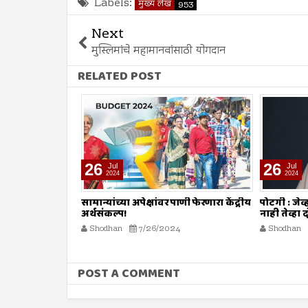
Labels:
मुख्य लेख
953
Next
मुस्लिमांचे महामानवांसाठी योगदान
RELATED POST
26
26
Jul
Jul
2024
2024
ाणी फेरणारा केंद्रीय
पोटगी : जेव्हा मुसलमानांनाच शरियत मान्य
नावात काय
नाही तेव्हा दोष कोर्टाला कसा द्यावा?
Shodhan
4
Shodhan
7/26/2024
POST A COMMENT