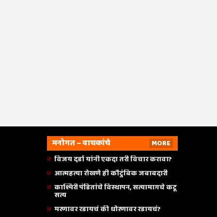
मनोगत – वाचकांचे
MORE
विजय दर्डा यांनी एकदा तरी विचार करावा?
आत्महत्या रोखणे ही कौटुंबिक जबाबदारी
काश्मिरी पंडितांचे विस्थापन, सत्यामागचे कटू
सत्य
मरणावर रडायचं की धोरणावर रडायचं?