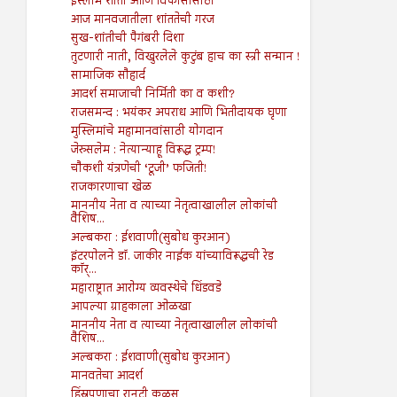
इस्लाम शांती आणि विकासासाठी
आज मानवजातीला शांततेची गरज
सुख-शांतीची पैगंबरी दिशा
तुटणारी नाती, विखुरलेले कुटुंब हाच का स्त्री सन्मान !
सामाजिक सौहार्द
आदर्श समाजाची निर्मिती का व कशी?
राजसमन्द : भयंकर अपराध आणि भितीदायक घृणा
मुस्लिमांचे महामानवांसाठी योगदान
जेरुसलेम : नेत्यान्याहू विरूद्ध ट्रम्प!
चौकशी यंत्रणेची ‘टूजी’ फजिती!
राजकारणाचा खेळ
माननीय नेता व त्याच्या नेतृत्वाखालील लोकांची
वैशिष...
अल्बकरा : ईशवाणी(सुबोध कुरआन)
इंटरपोलने डॉ. जाकीर नाईक यांच्याविरूद्धची रेड
कॉर्...
महाराष्ट्रात आरोग्य व्यवस्थेचे धिंडवडे
आपल्या ग्राहकाला ओळखा
माननीय नेता व त्याच्या नेतृत्वाखालील लोकांची
वैशिष...
अल्बकरा : ईशवाणी(सुबोध कुरआन)
मानवतेचा आदर्श
हिंस्रपणाचा रानटी कळस