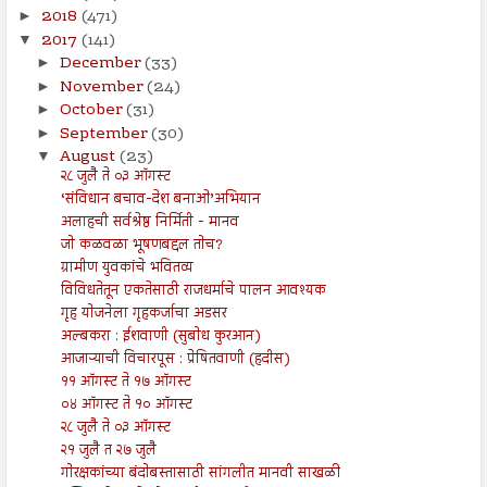
2018
(471)
►
2017
(141)
▼
December
(33)
►
November
(24)
►
October
(31)
►
September
(30)
►
August
(23)
▼
२८ जुलै ते ०३ ऑगस्ट
‘संविधान बचाव-देश बनाओ’अभियान
अलाहची सर्वश्रेष्ठ निर्मिती - मानव
जो कळवळा भूषणबद्दल तोच?
ग्रामीण युवकांचे भवितव्य
विविधतेतून एकतेसाठी राजधर्माचे पालन आवश्यक
गृह योजनेला गृहकर्जाचा अडसर
अल्बकरा : ईशवाणी (सुबोध कुरआन)
आजाऱ्याची विचारपूस : प्रेषितवाणी (हदीस)
११ ऑगस्ट ते १७ ऑगस्ट
०४ ऑगस्ट ते १० ऑगस्ट
२८ जुलै ते ०३ ऑगस्ट
२१ जुलै त २७ जुलै
गोरक्षकांच्या बंदोबस्तासाठी सांगलीत मानवी साखळी