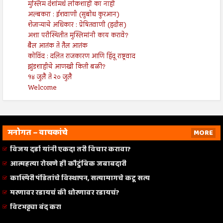
मुस्लिम देशांमधे लोकशाही का नाही
अल्बकरा : ईशवाणी (सुबोध कुरआन)
शेजाऱ्याचे अधिकार : प्रेषितवाणी (हदीस)
अशा परीस्थितीत मुस्लिमांनी काय करावे?
बैल आतंक ते तैल आतंक
कोविंद : दलित राजकारण आणि हिंदू राष्ट्रवाद
झुंडशाहीचे आणखी किती बळी?
१४ जुलै ते २० जुलै
Welcome
मनोगत – वाचकांचे
MORE
विजय दर्डा यांनी एकदा तरी विचार करावा?
आत्महत्या रोखणे ही कौटुंबिक जबाबदारी
काश्मिरी पंडितांचे विस्थापन, सत्यामागचे कटू सत्य
मरणावर रडायचं की धोरणावर रडायचं?
विटभट्ट्या बंद करा