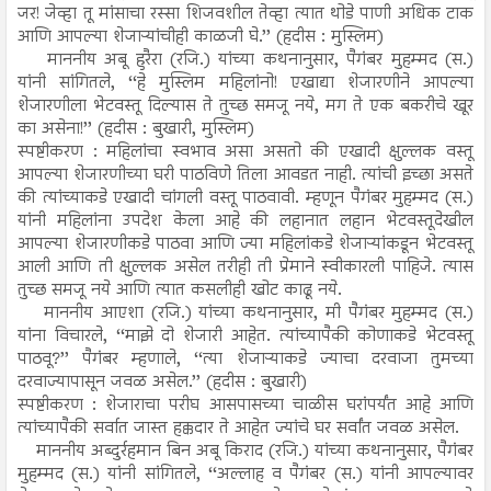
जर! जेव्हा तू मांसाचा रस्सा शिजवशील तेव्हा त्यात थोडे पाणी अधिक टाक
आणि आपल्या शेजाऱ्यांचीही काळजी घे.’’ (हदीस : मुस्लिम)
माननीय अबू हुरैरा (रजि.) यांच्या कथनानुसार, पैगंबर मुहम्मद (स.)
यांनी सांगितले, ‘‘हे मुस्लिम महिलांनो! एखाद्या शेजारणीने आपल्या
शेजारणीला भेटवस्तू दिल्यास ते तुच्छ समजू नये, मग ते एक बकरीचे खूर
का असेना!’’ (हदीस : बुखारी, मुस्लिम)
स्पष्टीकरण : महिलांचा स्वभाव असा असतो की एखादी क्षुल्लक वस्तू
आपल्या शेजारणीच्या घरी पाठविणे तिला आवडत नाही. त्यांची इच्छा असते
की त्यांच्याकडे एखादी चांगली वस्तू पाठवावी. म्हणून पैगंबर मुहम्मद (स.)
यांनी महिलांना उपदेश केला आहे की लहानात लहान भेटवस्तूदेखील
आपल्या शेजारणीकडे पाठवा आणि ज्या महिलांकडे शेजाऱ्यांकडून भेटवस्तू
आली आणि ती क्षुल्लक असेल तरीही ती प्रेमाने स्वीकारली पाहिजे. त्यास
तुच्छ समजू नये आणि त्यात कसलीही खोट काढू नये.
माननीय आएशा (रजि.) यांच्या कथनानुसार, मी पैगंबर मुहम्मद (स.)
यांना विचारले, ‘‘माझे दो शेजारी आहेत. त्यांच्यापैकी कोणाकडे भेटवस्तू
पाठवू?’’ पैगंबर म्हणाले, ‘‘त्या शेजाऱ्याकडे ज्याचा दरवाजा तुमच्या
दरवाज्यापासून जवळ असेल.’’ (हदीस : बुखारी)
स्पष्टीकरण : शेजाराचा परीघ आसपासच्या चाळीस घरांपर्यंत आहे आणि
त्यांच्यापैकी सर्वात जास्त हक्कदार ते आहेत ज्यांचे घर सर्वांत जवळ असेल.
माननीय अब्दुर्रहमान बिन अबू किराद (रजि.) यांच्या कथनानुसार, पैगंबर
मुहम्मद (स.) यांनी सांगितले, ‘‘अल्लाह व पैगंबर (स.) यांनी आपल्यावर