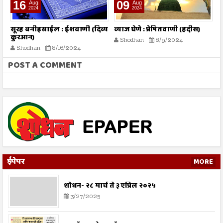
16
09
Aug
Aug
2024
2024
तो
सूरह बनीइस्राईल : ईशवाणी (दिव्य
व्याज घेणे : प्रेषितवाणी (हदीस)
म
कुरआन)
प
Shodhan
8/9/2024
Shodhan
8/16/2024
POST A COMMENT
ईपेपर
MORE
शोधन- २८ मार्च ते ३ एप्रिल २०२५
3/27/2025