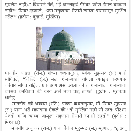
मुस्लिम नाही).’’ विचारले गेले, ‘‘हे अल्लाहचे पैगंबर! कोण ईमान बाळगत
नाही?’’ पैगंबर म्हणाले, ‘‘ज्या मनुष्याचा शेजारी त्याच्या त्रासापासून सुरक्षित
नसेल.’’ (हदीस : बुखारी, मुस्लिम)
माननीय आएशा (रजि.) यांच्या कथनानुसार, पैगंबर मुहम्मद (स.) यांनी
सांगितले, ‘‘जिब्रिल (अ.) मला शेजाऱ्याशी चांगला व्यवहार करण्यास
वारंवार सांगत राहिले. एक क्षण असा आला की ते शेजाऱ्याला शेजाऱ्याचा
वारसच बनवितात की काय असे मला वाटू लागले. (हदीस : मुत्तफक
अलैह)
माननीय इब्ने अब्बास (रजि.) यांच्या कथनानुसार, मी पैगंबर मुहम्मद
(स.) यांना असे म्हणताना ऐकले की ‘‘तो मुस्लिम नाही जो स्वत: पोटभर
जेवतो आणि त्याच्या बाजूला राहणारा शेजारी उपाशी राहतो.’’ (हदीस :
मिश्कात)
माननीय अबू जर (रजि.) यांना पैगंबर मुहम्मद (स.) म्हणाले, ‘‘हे अबू