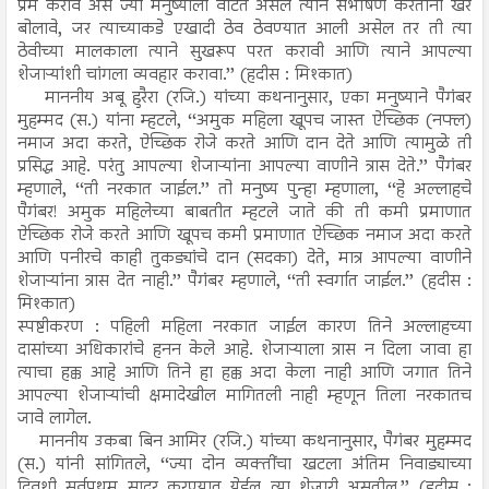
प्रेम करावे असे ज्या मनुष्याला वाटत असेल त्याने संभाषण करताना खरे
बोलावे, जर त्याच्याकडे एखादी ठेव ठेवण्यात आली असेल तर ती त्या
ठेवीच्या मालकाला त्याने सुखरूप परत करावी आणि त्याने आपल्या
शेजाऱ्यांशी चांगला व्यवहार करावा.’’ (हदीस : मिश्कात)
माननीय अबू हुरैरा (रजि.) यांच्या कथनानुसार, एका मनुष्याने पैगंबर
मुहम्मद (स.) यांना म्हटले, ‘‘अमुक महिला खूपच जास्त ऐच्छिक (नफ्ल)
नमाज अदा करते, ऐच्छिक रोजे करते आणि दान देते आणि त्यामुळे ती
प्रसिद्ध आहे. परंतु आपल्या शेजाऱ्यांना आपल्या वाणीने त्रास देते.’’ पैगंबर
म्हणाले, ‘‘ती नरकात जाईल.’’ तो मनुष्य पुन्हा म्हणाला, ‘‘हे अल्लाहचे
पैगंबर! अमुक महिलेच्या बाबतीत म्हटले जाते की ती कमी प्रमाणात
ऐच्छिक रोजे करते आणि खूपच कमी प्रमाणात ऐच्छिक नमाज अदा करते
आणि पनीरचे काही तुकड्यांचे दान (सदका) देते, मात्र आपल्या वाणीने
शेजाऱ्यांना त्रास देत नाही.’’ पैगंबर म्हणाले, ‘‘ती स्वर्गात जाईल.’’ (हदीस :
मिश्कात)
स्पष्टीकरण : पहिली महिला नरकात जाईल कारण तिने अल्लाहच्या
दासांच्या अधिकारांचे हनन केले आहे. शेजाऱ्याला त्रास न दिला जावा हा
त्याचा हक्क आहे आणि तिने हा हक्क अदा केला नाही आणि जगात तिने
आपल्या शेजाऱ्यांची क्षमादेखील मागितली नाही म्हणून तिला नरकातच
जावे लागेल.
माननीय उकबा बिन आमिर (रजि.) यांच्या कथनानुसार, पैगंबर मुहम्मद
(स.) यांनी सांगितले, ‘‘ज्या दोन व्यक्तींचा खटला अंतिम निवाड्याच्या
दिवशी सर्वप्रथम सादर करण्यात येईल त्या शेजारी असतील.’’ (हदीस :