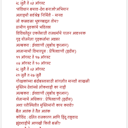
२८ जुलै ते ०३ ऑगस्ट
‘संविधान बचाव-देश बनाओ’अभियान
अलाहची सर्वश्रेष्ठ निर्मिती - मानव
जो कळवळा भूषणबद्दल तोच?
ग्रामीण युवकांचे भवितव्य
विविधतेतून एकतेसाठी राजधर्माचे पालन आवश्यक
गृह योजनेला गृहकर्जाचा अडसर
अल्बकरा : ईशवाणी (सुबोध कुरआन)
आजाऱ्याची विचारपूस : प्रेषितवाणी (हदीस)
११ ऑगस्ट ते १७ ऑगस्ट
०४ ऑगस्ट ते १० ऑगस्ट
२८ जुलै ते ०३ ऑगस्ट
२१ जुलै त २७ जुलै
गोरक्षकांच्या बंदोबस्तासाठी सांगलीत मानवी साखळी
मुस्लिम देशांमधे लोकशाही का नाही
अल्बकरा : ईशवाणी (सुबोध कुरआन)
शेजाऱ्याचे अधिकार : प्रेषितवाणी (हदीस)
अशा परीस्थितीत मुस्लिमांनी काय करावे?
बैल आतंक ते तैल आतंक
कोविंद : दलित राजकारण आणि हिंदू राष्ट्रवाद
झुंडशाहीचे आणखी किती बळी?