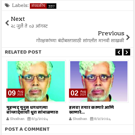
Labels:
संपादकीय
337
Next
२८ जुलै ते ०३ ऑगस्ट
Previous
गोरक्षकांच्या बंदोबस्तासाठी सांगलीत मानवी साखळी
RELATED POST
09
02
Aug
Aug
2024
2024
े
मुहम्मद यूनुस धगधगत्या
हलवा तयार करणारे आणि
सर
बांग्लादेशाची धुरा सांभाळणार!
खाणारे...
Shodhan
8/9/2024
Shodhan
8/2/2024
POST A COMMENT