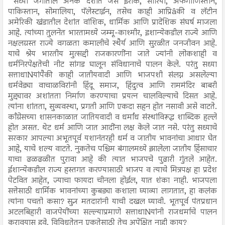
सध्या जगातील अनेक देशांत जसे इराक, सीरिया, अफगाणिस्तान,
पाकिस्तान, सोमालिया, पॅलेस्टाईन, तसेच काही आप्रिâकी व लॅटीन
अमेरिकी खंडातील देशांत वांशिक, धार्मिक आणि प्रादेशिक संघर्ष माजला
आहे. त्यांच्या तुलनेत भारतामध्ये जम्मू-काश्मीर, इशान्येकडील राज्ये आणि
नक्षलग्रस्त राज्ये वगळता कमालीचे स्थैर्य आणि सुरळीत जनजीवन आहे.
याचे श्रेय भारतीय मुत्सद्दी राजकारणींना जाते ज्यांनी लोकशाही व
धर्मनिरपेक्षतेची नीट सांगड घालून संविधानाचे पालन केले. परंतु सध्या
सत्ताधाNयांपैकी काही जातीयवादी आणि भाजपशी संलग्न असलेल्या
धर्मवेड्या वाचाळविरांनी हिंदू समाज, हिंदुत्व आणि राममंदिर बाबरी
मुद्द्यावर अशांतता निर्माण करण्याचा प्रयत्न चालविल्याचे दिसत आहे.
त्यांना शांतता, सुव्यवस्था, प्रगती आणि एकदा सहन होत नसावी असे वाटते.
काँग्रेसच्या शासनकाळात जातियवादी व धर्मांध संस्थांविरूद्ध शाब्दिक हल्ले
होत असत. थेट धर्म आणि जात आदींना लक्ष केले जात नसे. परंतु सध्याचे
सरकार आपल्या अभूतपूर्व यशानंतरही धर्म व जातीय भावनांचा आधार घेत
आहे, याचे शल्य वाटते. नुकतेच पश्चिम बंगालमध्ये झालेला जातीय हिंसाचार
याचा ढळढळीत पुरावा आहे की त्यात भाजपचे पुढारी गुंतले आहेत.
ईशान्येकडील राज्य हस्तगत करण्यासाठी भाजप व त्याचे मित्रपक्ष हा प्रदेश
पेटवित आहेत, ज्याचा फायदा चीनला होईल, यात शंका नाही. भाजपला
सत्तेसाठी धार्मिक भावनांच्या कुबड्या कशाला घ्याव्या लागतात, हा कलंक
त्यांना पचतो कसा? सुज्ञ मतदारांनी याची दखल घ्यावी. भूतपूर्व पंतप्रधान
अटलबिहारी वाजपेयींच्या सल्ल्याप्रमाणे सत्ताधाNयांनी राजधर्माचे पालन
करावयास हवे. विविधतेतून एकतेसाठी तेच अपेक्षित नाही काय?