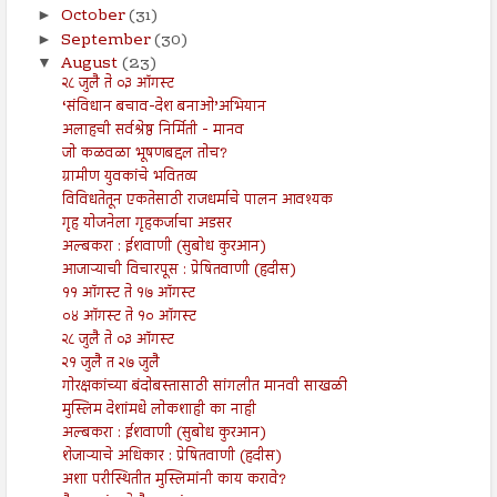
October
(31)
►
September
(30)
►
August
(23)
▼
२८ जुलै ते ०३ ऑगस्ट
‘संविधान बचाव-देश बनाओ’अभियान
अलाहची सर्वश्रेष्ठ निर्मिती - मानव
जो कळवळा भूषणबद्दल तोच?
ग्रामीण युवकांचे भवितव्य
विविधतेतून एकतेसाठी राजधर्माचे पालन आवश्यक
गृह योजनेला गृहकर्जाचा अडसर
अल्बकरा : ईशवाणी (सुबोध कुरआन)
आजाऱ्याची विचारपूस : प्रेषितवाणी (हदीस)
११ ऑगस्ट ते १७ ऑगस्ट
०४ ऑगस्ट ते १० ऑगस्ट
२८ जुलै ते ०३ ऑगस्ट
२१ जुलै त २७ जुलै
गोरक्षकांच्या बंदोबस्तासाठी सांगलीत मानवी साखळी
मुस्लिम देशांमधे लोकशाही का नाही
अल्बकरा : ईशवाणी (सुबोध कुरआन)
शेजाऱ्याचे अधिकार : प्रेषितवाणी (हदीस)
अशा परीस्थितीत मुस्लिमांनी काय करावे?