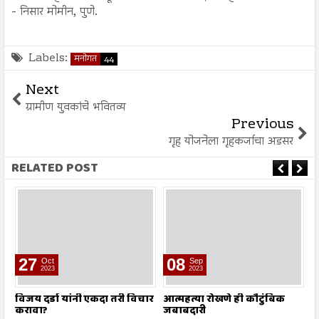
- निसार मोमीन, पुणे.
Labels:
मनोगत
44
Next
ग्रामीण युवकांचे भवितव्य
Previous
गृह योजनेला गृहकर्जाचा अडसर
RELATED POST
08
25
Sep
Mar
2023
2022
विचार
आत्महत्या रोखणे ही कौटुंबिक
काश्मिरी पंडितांचे विस्थापन,
जबाबदारी
सत्यामागचे कटू सत्य