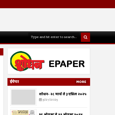
ईपेपर
MORE
शोधन- २८ मार्च ते ३ एप्रिल २०२५
3/27/2025
१६ ऑगस्ट ते २२ ऑगस्ट २०२४