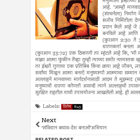
मनुष्याला ईश्वराच्या इ
आहे. ’आम्ही मानवाल
(संरचनेला) निर्माण 
सजीव निर्मितीला देण
प्रदान केले आहे़ जे
बनविले आहे आणि फर
(कुरआन 2:30 ते 3
धारणकर्ता बनला आह
(कुरआन 33:72) एक ठिकाणी तर म्हंटले आहे कि, ’मी म
माझा आत्मा फुंकीन तेंव्हा तुम्ही त्याच्या समोर नतमस्तक
तर ईश्वरी गुणाचा एक प्रतिबिंब किंवा छाया आहे़ जीवन, ज्ञा
सर्वांचा मिळून आत्मा बनतो़ मनुष्यरूपी आत्म्याचा सम्मान व्
अल्लाहने मानवाच्या मार्गदर्शनासाठी आदम ते मुहम्मद (सल्ल.) 
मनुष्याची धारणा कोणती असावी़ त्याने अल्लाहची उपा
सुरक्षित राहतील याची उपाययोजना आखलेली आहे. ही अल्
Labels:
विशेष
845
Next
‘संविधान बचाव-देश बनाओ’अभियान
RELATED POST