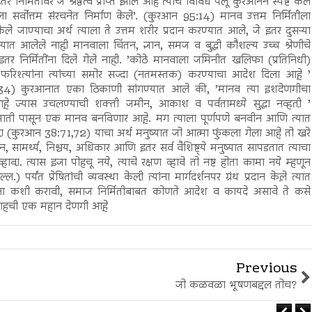
तर निर्मितीवर जे श्रेष्ठत्व प्राप्त झाले आहे त्याचे विविध पैलू कुरआनने स्पष्ट केले
ा सर्वोत्तम संरचनेत निर्माण केले’. (कुरआन 95:14) मानव उत्तम निर्मितीला
केले जाण्याचा अर्थ त्याला ते उत्तम शरीर प्रदान करण्यात आले, जे इतर दुसऱ्या
्यात आलेले नाही़ मानवाला चिंतन, ज्ञान, समज व बुद्धी कौशल्य उच्च श्रेणीचे
 इतर निर्मितींना दिले गेले नाही़. ’कोठे मानवाला जमिनीत खलिफा (प्रतिनिधी)
िश्त्यांना त्यांच्या समोर सज्दा (नतमस्तक) करण्याचा आदेश दिला आहे़ ’
4) कुरआनात एका ठिकाणी सांगण्यात आले की, ’मानव त्या इशदेणगीचा
े़ ज्यास उचलण्याची शक्ती जमीन, आकाश व पर्वतामध्ये सुद्धा नव्हती़ ’
ाती पासून एक मानव बनविणार आहे़. मग त्याला पूर्णपणे बनवीन आणि त्यात
 व्हा़ (कुरआन 38:71,72) याचा अर्थ मनुष्यात जो आत्मा फुंकला गेला आहे तो खरे
न, सामर्थ्य, निश्चय, अधिकार आणि इतर सर्व वैशिष्ट्‌ये मनुष्यात सापडतात त्याचा
हावा़. त्यास इजा पोहचू नये, त्याचे रक्षण व्हावे तो नष्ट होता कामा नये म्हणून
पर्यंत प्रेषितांची व्यवस्था केली़ त्यांना मार्गदर्शनपर ग्रंथ प्रदान केले़ त्यात
सना कशी करावी, समाज निर्मितीबाबत कोणते आदेश व कायदे असावे ते कसे
लाहची एक महान देणगी आहे़
Previous
जो कळवळा भूषणबद्दल तोच?