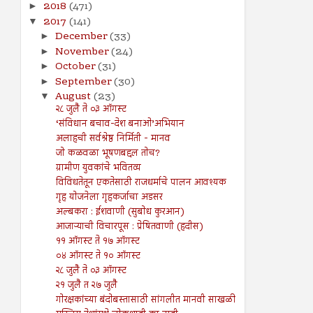
2018
(471)
►
2017
(141)
▼
December
(33)
►
November
(24)
►
October
(31)
►
September
(30)
►
August
(23)
▼
२८ जुलै ते ०३ ऑगस्ट
‘संविधान बचाव-देश बनाओ’अभियान
अलाहची सर्वश्रेष्ठ निर्मिती - मानव
जो कळवळा भूषणबद्दल तोच?
ग्रामीण युवकांचे भवितव्य
विविधतेतून एकतेसाठी राजधर्माचे पालन आवश्यक
गृह योजनेला गृहकर्जाचा अडसर
अल्बकरा : ईशवाणी (सुबोध कुरआन)
आजाऱ्याची विचारपूस : प्रेषितवाणी (हदीस)
११ ऑगस्ट ते १७ ऑगस्ट
०४ ऑगस्ट ते १० ऑगस्ट
२८ जुलै ते ०३ ऑगस्ट
२१ जुलै त २७ जुलै
गोरक्षकांच्या बंदोबस्तासाठी सांगलीत मानवी साखळी