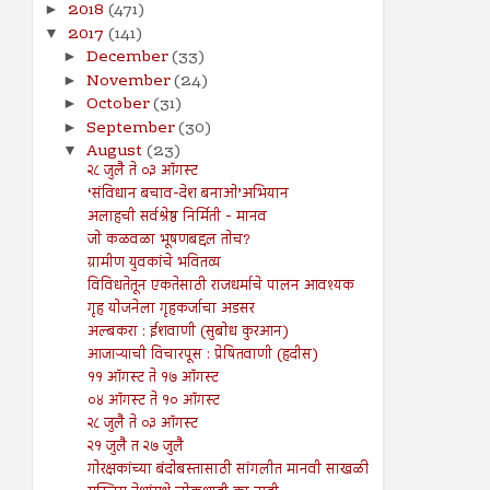
2018
(471)
►
2017
(141)
▼
December
(33)
►
November
(24)
►
October
(31)
►
September
(30)
►
August
(23)
▼
२८ जुलै ते ०३ ऑगस्ट
‘संविधान बचाव-देश बनाओ’अभियान
अलाहची सर्वश्रेष्ठ निर्मिती - मानव
जो कळवळा भूषणबद्दल तोच?
ग्रामीण युवकांचे भवितव्य
विविधतेतून एकतेसाठी राजधर्माचे पालन आवश्यक
गृह योजनेला गृहकर्जाचा अडसर
अल्बकरा : ईशवाणी (सुबोध कुरआन)
आजाऱ्याची विचारपूस : प्रेषितवाणी (हदीस)
११ ऑगस्ट ते १७ ऑगस्ट
०४ ऑगस्ट ते १० ऑगस्ट
२८ जुलै ते ०३ ऑगस्ट
२१ जुलै त २७ जुलै
गोरक्षकांच्या बंदोबस्तासाठी सांगलीत मानवी साखळी