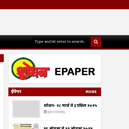
ईपेपर
MORE
शोधन- २८ मार्च ते ३ एप्रिल २०२५
3/27/2025
१६ ऑगस्ट ते २२ ऑगस्ट २०२४