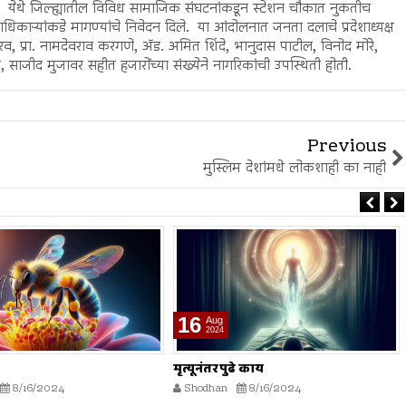
ंगली येथे जिल्ह्यातील विविध सामाजिक संघटनांकडून स्टेशन चौकात नुकतीच
ऱ्यांकडे मागण्यांचे निवेदन दिले. या आंदोलनात जनता दलाचे प्रदेशाध्यक्ष
गुरव, प्रा. नामदेवराव करगणे, ॲड. अमित शिंदे, भानुदास पाटील, विनोद मोरे,
, साजीद मुजावर सहीत हजारोंच्या संख्येने नागरिकांची उपस्थिती होती.
Previous
मुस्लिम देशांमधे लोकशाही का नाही
16
Aug
2024
ढे काय
भारतीय स्वातंत्र्य लढ्यातील स्त्रियांचे
योगदान
8/16/2024
Shodhan
8/16/2024