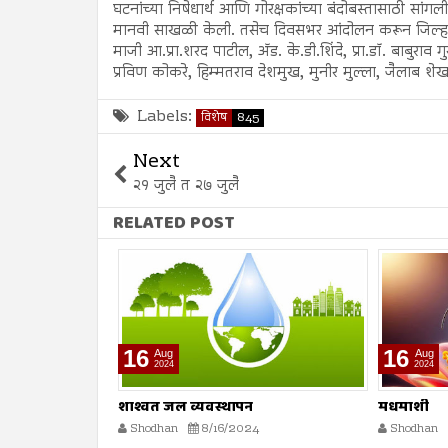
घटनांच्या निषेधार्थ आणि गोरक्षकांच्या बंदोबस्तासाठी सा
मानवी साखळी केली. तसेच दिवसभर आंदोलन करून जिल्हाधिका
माजी आ.प्रा.शरद पाटील, ॲड. के.डी.शिंदे, प्रा.डॉ. बाबुराव 
प्रविण कोकरे, हिम्मतराव देशमुख, मुनीर मुल्ला, जैलाब शेख
Labels:
विशेष
845
Next
२१ जुलै त २७ जुलै
RELATED POST
16
16
Aug
Aug
2024
2024
मधमाशी
मृत्यूनंतर पु
Shodhan
8/16/2024
Shodhan