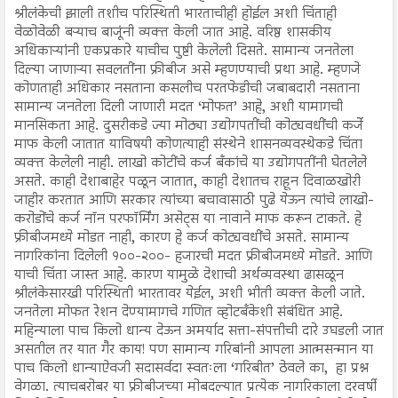
श्रीलंकेची झाली तशीच परिस्थिती भारताचीही होईल अशी चिंताही
वेळोवेळी बऱ्याच बाजूंनी व्यक्त केली जात आहे. वरिष्ठ शासकीय
अधिकाऱ्यांनी एकप्रकारे याचीच पुष्टी केलेली दिसते. सामान्य जनतेला
दिल्या जाणाऱ्या सवलतींना फ्रीबीज असे म्हणण्याची प्रथा आहे. म्हणजे
कोणताही अधिकार नसताना कसलीच परतफेडीची जबाबदारी नसताना
सामान्य जनतेला दिली जाणारी मदत ‘मोफत’ आहे, अशी यामागची
मानसिकता आहे. दुसरीकडे ज्या मोठ्या उद्योगपतींची कोट्यवधींची कर्जे
माफ केली जातात याविषयी कोणत्याही संस्थेने शासनव्यवस्थेकडे चिंता
व्यक्त केलेली नाही. लाखो कोटींचे कर्ज बँकांचे या उद्योगपतींनी घेतलेले
असते. काही देशाबाहेर पळून जातात, काही देशातच राहून दिवाळखोरी
जाहीर करतात आणि सरकार त्यांच्या बचावासाठी पुढे येऊन त्यांचे लाखो-
करोडोंचे कर्ज नॉन परफॉर्मिंग असेट्स या नावाने माफ करून टाकते. हे
फ्रीबीजमध्ये मोडत नाही, कारण हे कर्ज कोट्यवधींचे असते. सामान्य
नागरिकांना दिलेली १००-२००- हजारची मदत फ्रीबीजमध्ये मोडते. आणि
याची चिंता जास्त आहे. कारण यामुळे देशाची अर्थव्यवस्था ढासळून
श्रीलंकेसारखी परिस्थिती भारतावर येईल, अशी भीती व्यक्त केली जाते.
जनतेला मोफत रेशन देण्यामागचे गणित व्होटबँकेशी संबंधित आहे.
महिन्याला पाच किलो धान्य देऊन अमर्याद सत्ता-संपत्तीची दारे उघडली जात
असतील तर यात गैर काय! पण सामान्य गरिबांनी आपला आत्मसन्मान या
पाच किलो धान्याऐवजी सदासर्वदा स्वतःला ‘गरिबीत’ ठेवले का, हा प्रश्न
वेगळा. त्याचबरोबर या फ्रीबीजच्या मोबदल्यात प्रत्येक नागरिकाला दरवर्षी