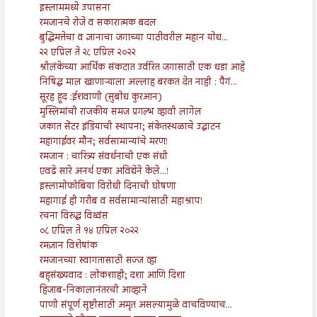
इस्लाममध्ये उपासना
रमजानचे रोजे व सकारात्मक बदल
बुद्धिमत्तेचा व ज्ञानाचा जगाच्या पाठीवरील महान योध...
२२ एप्रिल ते २८ एप्रिल २०२२
श्रीलंकेच्या आर्थिक संकटात उर्वरित जगासाठी एक धडा आहे
निषिद्ध माल खाणाऱ्याला अल्लाह बरकत देत नाही : पैगं...
सूरह हूद :ईशवाणी (सुबोध कुरआन)
मुस्लिमांची राजकीय समज प्रगल्भ व्हावी लागेल
जकात सेंटर इंडियाची स्थापना; संकेतस्थळाचे उद्घाटन
महागाईवर मौन; सर्वसामान्यांचे मरण!
रमजान : चारित्र्य संवर्धनाची एक संधी
एवढे सारे अनर्थ एका अविद्येने केले...!
इस्लामोफोबिया विरोधी दिनाची घोषणा
महागाई ही गरीब व सर्वसामान्यांसाठी महाश्राप!
रचना विरुद्ध विध्वंस
०८ एप्रिल ते १४ एप्रिल २०२२
रमज़ान विशेषांक
रमजानच्या स्वागतासाठी सज्ज व्हा
बहुसंख्यवाद : लोकशाही; दशा आणि दिशा
हिजाब-निकालानंतरची आव्हाने
पाणी संपूर्ण सृष्टीसाठी अमृत असल्यामुळे वाचविण्याच...