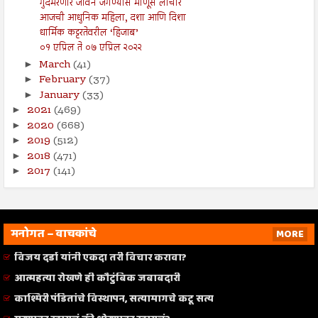
गुदमरणारे जीवन जगण्यास माणूस लाचार
आजची आधुनिक महिला, दशा आणि दिशा
धार्मिक कट्टरतेवरील ‘हिजाब’
०१ एप्रिल ते ०७ एप्रिल २०२२
March
(41)
►
February
(37)
►
January
(33)
►
2021
(469)
►
2020
(668)
►
2019
(512)
►
2018
(471)
►
2017
(141)
►
मनोगत – वाचकांचे
MORE
विजय दर्डा यांनी एकदा तरी विचार करावा?
आत्महत्या रोखणे ही कौटुंबिक जबाबदारी
काश्मिरी पंडितांचे विस्थापन, सत्यामागचे कटू सत्य