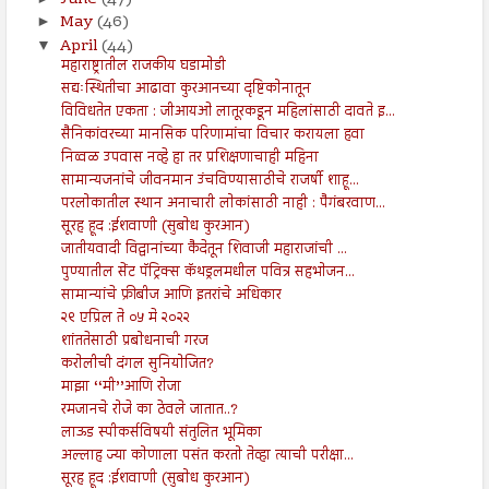
May
(46)
►
April
(44)
▼
महाराष्ट्रातील राजकीय घडामोडी
सद्यःस्थितीचा आढावा कुरआनच्या दृष्टिकोनातून
विविधतेत एकता : जीआयओ लातूरकडून महिलांसाठी दावते इ...
सैनिकांवरच्या मानसिक परिणामांचा विचार करायला हवा
निव्वळ उपवास नव्हे हा तर प्रशिक्षणाचाही महिना
सामान्यजनांचे जीवनमान उंचविण्यासाठीचे राजर्षी शाहू...
परलोकातील स्थान अनाचारी लोकांसाठी नाही : पैगंबरवाण...
सूरह हूद :ईशवाणी (सुबोध कुरआन)
जातीयवादी विद्वानांच्या कैदेतून शिवाजी महाराजांची ...
पुण्यातील सेंट पॅट्रिक्स कॅथड्रलमधील पवित्र सहभोजन...
सामान्यांचे फ्रीबीज आणि इतरांचे अधिकार
२९ एप्रिल ते ०५ मे २०२२
शांततेसाठी प्रबोधनाची गरज
करोलीची दंगल सुनियोजित?
माझा ‘‘मी’’आणि रोजा
रमजानचे रोजे का ठेवले जातात..?
लाऊड स्पीकर्सविषयी संतुलित भूमिका
अल्लाह ज्या कोणाला पसंत करतो तेव्हा त्याची परीक्षा...
सूरह हूद :ईशवाणी (सुबोध कुरआन)