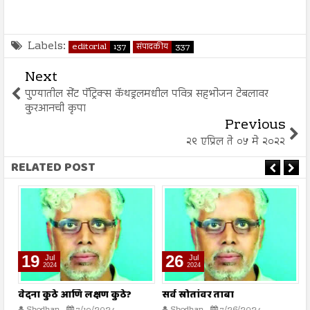
Labels:
editorial
137
संपादकीय
337
Next
पुण्यातील सेंट पॅट्रिक्स कॅथड्रलमधील पवित्र सहभोजन टेबलावर
कुरआनची कृपा
Previous
२९ एप्रिल ते ०५ मे २०२२
RELATED POST
19
26
Jul
Jul
2024
2024
वेदना कुठे आणि लक्षण कुठे?
सर्व स्रोतांवर ताबा
ह
ख