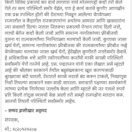
किती विविध प्रकारचे कर द्यावे लागतात याचे मोजमापही कधी तरी केले
गेले तर सत्य परिस्थिती समोर येईल, पण हे कार्य करावे कुणी? आणखीन
एक प्रश्न उपस्थित होतो की देशाच्या निवडून आलेल्या वेगवेगळ्या
राज्यातील व केंद्रातील राजकारण्यांना अर्थातच आमदार आणि खासदारांना
ज्या सवलती दिल्या जातात जितक्या प्रकारची पेन्शन त्यांना दिली जाते,
त्याची बेरीज कधी केली जावी आणि सामान्य नागरिकांच्या फ्रीबीजची
तुलना या राज्यकर्त्यांच्या निरनिराळ्या भत्त्यांशी केली जावी. कुणावर जास्त
खर्च येतो, सामान्य नागरिकांच्या फ्रीबीजवर की राज्यकर्त्यांच्या फ्रीबीज नव्हे
वेगवेगळ्या भत्त्यांवर जास्त खर्च येतो, हेदेखील कुणीतरी जनतेसमोर ठेवावे.
हे अधिकारिक भत्ते आणि उद्योगपतींच्या कर्जांची माफी सगळी परिस्थिती
सर्वांसमोर येणे गरजेचे आहे. एस. पद्मराजन यांनी एका लेखात असे म्हटले
आहे की श्रीलंका सरकारने तेथील बहुसंख्यकाना खूश करण्यासाठी
बुरख्यावर बंदी घातली. देशातले सगळे मदरसे बंद करून टाकले, निवडणूक
निधी तिथल्या सरकारने स्वतःसाठी वापरला. सत्ताधारी पक्षाच्या समर्थकांनी
त्यांच्या प्रत्येक निर्णयाचा जल्लोष केला आणि म्हटले की जर पाचशे रुपये
प्रति किलो तांदूळ घ्यायची वेळ आली तरी आम्ही राजपक्षेंना मतदान करू.
आजची तिथली परिस्थिती सर्वांसमोर आहेच.
- सय्यद इफ्तेखार अहमद
संपादक,
मो.: ९८२०१२१२०७