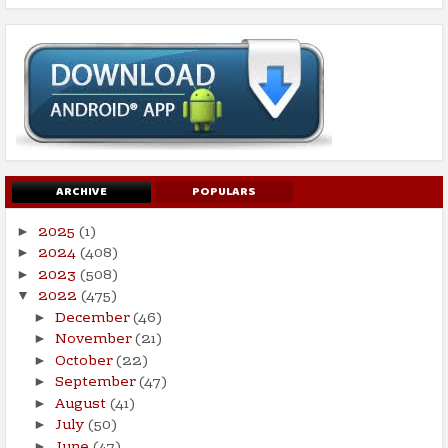
ARCHIVE
POPULARS
2025
(1)
►
2024
(408)
►
2023
(508)
►
2022
(475)
▼
December
(46)
►
November
(21)
►
October
(22)
►
September
(47)
►
August
(41)
►
July
(50)
►
June
(47)
►