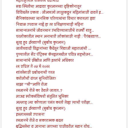
महाराष्ट्रातील राजकीय घडामोडी
सद्यःस्थितीचा आढावा कुरआनच्या दृष्टिकोनातून
विविधतेत एकता : जीआयओ लातूरकडून महिलांसाठी दावते इ...
सैनिकांवरच्या मानसिक परिणामांचा विचार करायला हवा
निव्वळ उपवास नव्हे हा तर प्रशिक्षणाचाही महिना
सामान्यजनांचे जीवनमान उंचविण्यासाठीचे राजर्षी शाहू...
परलोकातील स्थान अनाचारी लोकांसाठी नाही : पैगंबरवाण...
सूरह हूद :ईशवाणी (सुबोध कुरआन)
जातीयवादी विद्वानांच्या कैदेतून शिवाजी महाराजांची ...
पुण्यातील सेंट पॅट्रिक्स कॅथड्रलमधील पवित्र सहभोजन...
सामान्यांचे फ्रीबीज आणि इतरांचे अधिकार
२९ एप्रिल ते ०५ मे २०२२
शांततेसाठी प्रबोधनाची गरज
करोलीची दंगल सुनियोजित?
माझा ‘‘मी’’आणि रोजा
रमजानचे रोजे का ठेवले जातात..?
लाऊड स्पीकर्सविषयी संतुलित भूमिका
अल्लाह ज्या कोणाला पसंत करतो तेव्हा त्याची परीक्षा...
सूरह हूद :ईशवाणी (सुबोध कुरआन)
इस्लाममध्ये उपासना
रमजानचे रोजे व सकारात्मक बदल
बुद्धिमत्तेचा व ज्ञानाचा जगाच्या पाठीवरील महान योध...