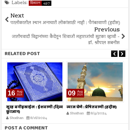
Labels:
दिव्यरत्न
497
Next
परलोकातील स्थान अनाचारी लोकांसाठी नाही : पैगंबरवाणी (हदीस)
Previous
जातीयवादी विद्वानांच्या कैदेतून शिवाजी महाराजांची सुटका व्हावी -
डॉ. श्रीपाल सबनीस
RELATED POST
16
09
Aug
Aug
2024
2024
तो
सूरह बनीइस्राईल : ईशवाणी (दिव्य
व्याज घेणे : प्रेषितवाणी (हदीस)
म
कुरआन)
प
Shodhan
8/9/2024
Shodhan
8/16/2024
POST A COMMENT