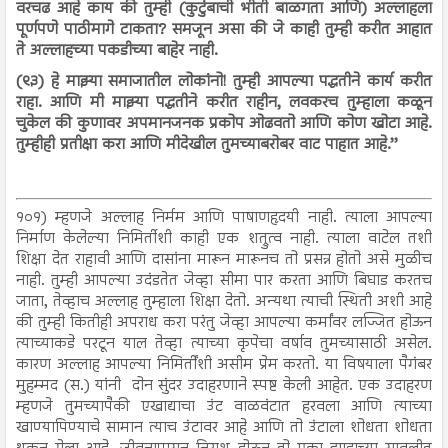
वरचढ आहे काय की तुम्ही (कुटुंबाची भीती बाळगता आणि) अल्लाहला
पूर्णपणे पाठीमागे टाकता? समजून असा की जे काही तुम्ही करीत आहात
ते अल्लाहच्या पकडीच्या बाहेर नाही.
(९३) हे माझ्या समाजातील लोकांनो! तुम्ही आपल्या पद्धतीने कार्य करीत
राहा. आणि मी माझ्या पद्धतीने करीत राहीन, लवकरच तुम्हाला कळून
चुकेल की कुणावर अपमानजनक प्रकोप ओढवतो आणि कोण खोटा आहे.
तुम्हीही प्रतीक्षा करा आणि मीदेखील तुमच्याबरोबर वाट पाहात आहे.’’
१०१) म्हणजे अल्लाह निर्मम आणि पाषाणहृदयी नाही. त्याला आपल्या
निर्माण केलेल्या निमिर्तीशी काही एक शत्रुत्व नाही. त्याला वाटेल तशी
शिक्षा देत राहावी आणि दासांना मारून मारूनच तो प्रसन्न होतो असे मुळीच
नाही. तुम्ही आपल्या उदंडतेत जेव्हा सीमा पार करता आणि बिघाड करतच
जाता, तेव्हाच अल्लाह तुम्हाला शिक्षा देतो. अन्यथा त्याची स्थिती अशी आहे
की तुम्ही कितीही अपराध करा परंतु जेव्हा आपल्या कर्मांवर लज्जित होऊन
त्याच्याकडे परटून याल तेव्हा त्याच्या कृपेचा वर्षाव तुमच्यासाठी असेल.
कारण अल्लाह आपल्या निमिर्तींशी असीम प्रेम करतो. या विषयाला पैगंबर
मुहम्मद (स.) यांनी दोन सुंदर उदाहरणाने स्पष्ट केली आहेत. एक उदाहरण
म्हणजे तुमच्यापैकी एखाद्याचा उंट वाळवंटात हरवला आणि त्याच्या
खाण्यापिण्याचे सामान त्याच उंटावर आहे आणि तो उंटाला शोधता शोधता