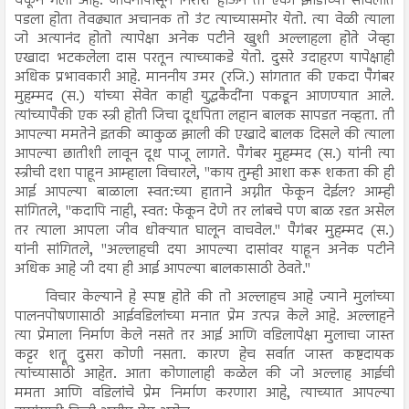
थकून गेला आहे. जीवनापासून निराश होऊन तो एका झाडाच्या सावलीत
पडला होता तेवढ्यात अचानक तो उंट त्याच्यासमोर येतो. त्या वेळी त्याला
जो अत्यानंद होतो त्यापेक्षा अनेक पटीने खुशी अल्लाहला होते जेव्हा
एखादा भटकलेला दास परतून त्याच्याकडे येतो. दुसरे उदाहरण यापेक्षाही
अधिक प्रभावकारी आहे. माननीय उमर (रजि.) सांगतात की एकदा पैगंबर
मुहम्मद (स.) यांच्या सेवेत काही युद्धकैदींना पकडून आणण्यात आले.
त्यांच्यापैकी एक स्त्री होती जिचा दूधपिता लहान बालक सापडत नव्हता. ती
आपल्या ममतेने इतकी व्याकुळ झाली की एखादे बालक दिसले की त्याला
आपल्या छातीशी लावून दूध पाजू लागते. पैगंबर मुहम्मद (स.) यांनी त्या
स्त्रीची दशा पाहून आम्हाला विचारले, "काय तुम्ही आशा करू शकता की ही
आई आपल्या बाळाला स्वत:च्या हाताने अग्नीत फेकून देईल? आम्ही
सांगितले, "कदापि नाही, स्वत: फेकून देणे तर लांबचे पण बाळ रडत असेल
तर त्याला आपला जीव धोक्यात घालून वाचवेल." पैगंबर मुहम्मद (स.)
यांनी सांगितले, "अल्लाहची दया आपल्या दासांवर याहून अनेक पटीने
अधिक आहे जी दया ही आई आपल्या बालकासाठी ठेवते."
विचार केल्याने हे स्पष्ट होते की तो अल्लाहच आहे ज्याने मुलांच्या
पालनपोषणासाठी आईवडिलांच्या मनात प्रेम उत्पन्न केले आहे. अल्लाहने
त्या प्रेमाला निर्माण केले नसते तर आई आणि वडिलापेक्षा मुलाचा जास्त
कट्टर शत्रू दुसरा कोणी नसता. कारण हेच सर्वात जास्त कष्टदायक
त्यांच्यासाठी आहेत. आता कोणालाही कळेल की जो अल्लाह आईची
ममता आणि वडिलांचे प्रेम निर्माण करणारा आहे, त्याच्यात आपल्या