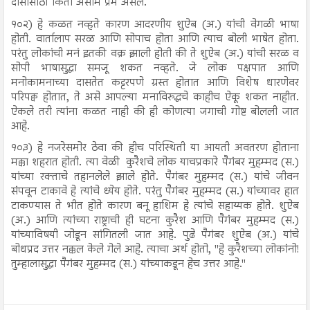
दासांसाठी किती असीम प्रेम असेल.
१०२) हे कळत नव्हते कारण आदरणीय शुऐब (अ.) यांची वेगळी भाषा
होती. वार्तालाप सरळ आणि सोपाच होता आणि त्याच बोली भाषेत होता.
परंतु लोकांची मनं इतकी वक्र झाली होती की ते शुऐब (अ.) यांची सरळ व
सोपी भाषासुद्धा समजू शकत नव्हते. जे लोक पक्षपात आणि
मनोकामनाच्या दासतेत कट्टरपणे ग्रस्त होतात आणि विशेष धारणेवर
परिपक्व होतात, ते असे आपल्या मनाविरुद्धचे काहीच ऐकू शकत नाहीत.
ऐकले तरी त्यांना कळत नाही की ही कोणत्या जगाची गोष्ट बोलली जात
आहे.
१०३) हे नजरेसमोर ठेवा की हीच परिस्थिती या आयती अवतरण होताना
मक्का शहरात होती. त्या वेळी कुरैशचे लोक याचप्रकारे पैगंबर मुहम्मद (स.)
यांच्या रक्ताचे तहानलेले झाले होते. पैगंबर मुहम्मद (स.) यांचे जीवन
संपवून टाकावे हे त्यांचे ध्येय होते. परंतु पैगंबर मुहम्मद (स.) यांच्यावर हात
टाकण्यास ते भीत होते कारण बनू हाशिम हे त्यांचे सहाय्यक होते. शुऐब
(अ.) आणि त्यांच्या राष्ट्राची ही घटना कुरैश आणि पैगंबर मुहम्मद (स.)
यांच्याविषयी जोडून सांगितली जात आहे. पुढे पैगंबर शुऐब (अ.) यांचे
बोधप्रद उत्तर नक्कल केले गेले आहे. त्याचा अर्थ होतो, "हे कुरैशच्या लोकांनो!
तुम्हालासुद्धा पैगंबर मुहम्मद (स.) यांच्याकडून हेच उत्तर आहे."