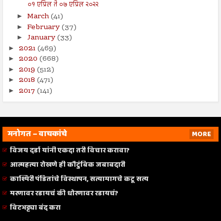
०१ एप्रिल ते ०७ एप्रिल २०२२
March
(41)
►
February
(37)
►
January
(33)
►
2021
(469)
►
2020
(668)
►
2019
(512)
►
2018
(471)
►
2017
(141)
►
मनोगत – वाचकांचे
MORE
विजय दर्डा यांनी एकदा तरी विचार करावा?
आत्महत्या रोखणे ही कौटुंबिक जबाबदारी
काश्मिरी पंडितांचे विस्थापन, सत्यामागचे कटू सत्य
मरणावर रडायचं की धोरणावर रडायचं?
विटभट्ट्या बंद करा