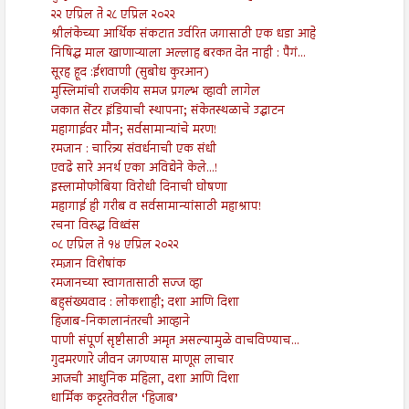
२२ एप्रिल ते २८ एप्रिल २०२२
श्रीलंकेच्या आर्थिक संकटात उर्वरित जगासाठी एक धडा आहे
निषिद्ध माल खाणाऱ्याला अल्लाह बरकत देत नाही : पैगं...
सूरह हूद :ईशवाणी (सुबोध कुरआन)
मुस्लिमांची राजकीय समज प्रगल्भ व्हावी लागेल
जकात सेंटर इंडियाची स्थापना; संकेतस्थळाचे उद्घाटन
महागाईवर मौन; सर्वसामान्यांचे मरण!
रमजान : चारित्र्य संवर्धनाची एक संधी
एवढे सारे अनर्थ एका अविद्येने केले...!
इस्लामोफोबिया विरोधी दिनाची घोषणा
महागाई ही गरीब व सर्वसामान्यांसाठी महाश्राप!
रचना विरुद्ध विध्वंस
०८ एप्रिल ते १४ एप्रिल २०२२
रमज़ान विशेषांक
रमजानच्या स्वागतासाठी सज्ज व्हा
बहुसंख्यवाद : लोकशाही; दशा आणि दिशा
हिजाब-निकालानंतरची आव्हाने
पाणी संपूर्ण सृष्टीसाठी अमृत असल्यामुळे वाचविण्याच...
गुदमरणारे जीवन जगण्यास माणूस लाचार
आजची आधुनिक महिला, दशा आणि दिशा
धार्मिक कट्टरतेवरील ‘हिजाब’