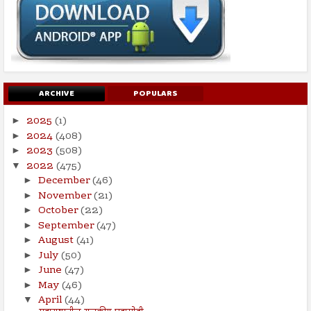
ARCHIVE
POPULARS
2025
(1)
►
2024
(408)
►
2023
(508)
►
2022
(475)
▼
December
(46)
►
November
(21)
►
October
(22)
►
September
(47)
►
August
(41)
►
July
(50)
►
June
(47)
►
May
(46)
►
April
(44)
▼