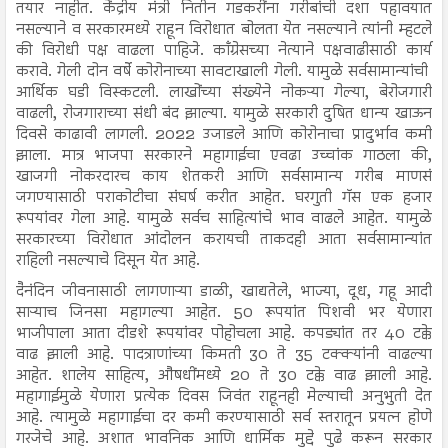
तयार नाहीत. केंद्रीय मंत्री नितीन गडकरींना गरीबांची दशा पहावयात
नसल्याने व सरकारमध्ये राहून विरोधात बोलता येत नसल्याने त्यांनी म्हटले
की विरोधी पक्ष वाढला पाहिजे. काँग्रेसच्या नेत्याने पक्षवाढीसाठी कार्य
करावे. गेली दोन वर्षे कोरोनाच्या सावटाखाली गेली. यामुळे सर्वसामान्यांची
आर्थिक घडी विस्कटली. लाखोंच्या संख्येने नोकऱ्या गेल्या, बेरोजगारी
वाढली, रोजगाराच्या संधी बंद झाल्या. यामुळे सरकारी दुषित धान्य खाऊन
दिवसे काढावी लागली. 2022 उजाडले आणि कोरोनाचा प्रादुर्भाव कमी
झाला. मात्र भाजपा सरकारने महागाईचा एवढा उच्चांक गाठला की,
खाजगी नोकरदारच काय शेतकरी आणि सर्वसामान्य गरीब माणसं
जगण्यासाठी पराकोटीचा संघर्ष करीत आहेत. घरगुती गॅस एक हजार
रूपयांवर गेला आहे. यामुळे सर्वच साहित्यांचे भाव वाढले आहेत. यामुळे
सरकारच्या विरोधात आंदोलन करायची ताकदही आता सर्वसामान्यांत
राहिली नसल्याचे दिसून येत आहे.
दैनंदिन जीवनासाठी लागणाऱ्या डाळी, खाद्यतेले, भाज्या, दूध, गहू आदी
साऱ्याच जिनसा महागल्या आहेत. 50 रूपयांत पिशवी भर येणारा
भाजीपाला आता दीडशे रूपयांवर पोहोचला आहे. कपड्यांत तर 40 टक्के
वाढ झाली आहे. पादत्राणांच्या किमती 30 ते 35 टक्क्यांनी वाढल्या
आहेत. शालेय साहित्य, औषधींमध्ये 20 ते 30 टक्के वाढ झाली आहे.
महागाईमुळे येणारा प्रत्येक दिवस जिवंत राहूनही मेल्याची अनुभुती देत
आहे. त्यामुळे महागाईचा दर कमी करण्यासाठी सर्व स्तरातून प्रयत्न होणे
गरजेचे आहे. अशात भावनिक आणि धार्मिक मुद्दे पुढे करून सरकार