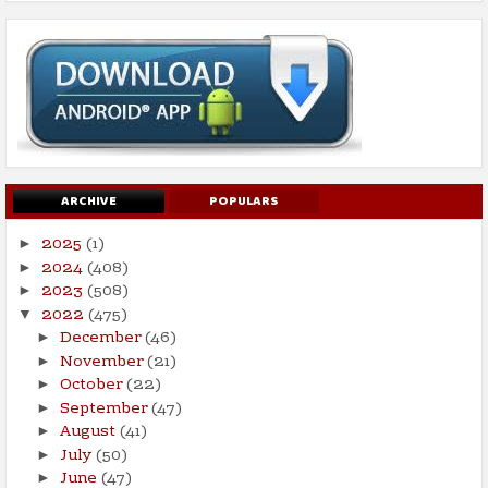
ARCHIVE
POPULARS
2025
(1)
►
2024
(408)
►
2023
(508)
►
2022
(475)
▼
December
(46)
►
November
(21)
►
October
(22)
►
September
(47)
►
August
(41)
►
July
(50)
►
June
(47)
►