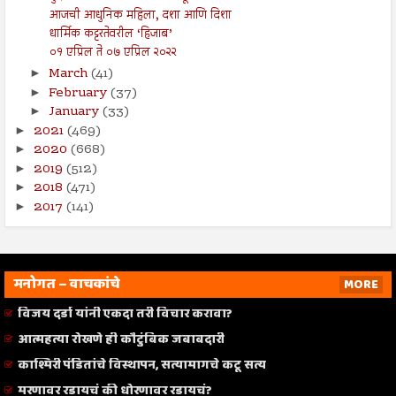
आजची आधुनिक महिला, दशा आणि दिशा
धार्मिक कट्टरतेवरील ‘हिजाब’
०१ एप्रिल ते ०७ एप्रिल २०२२
March
(41)
►
February
(37)
►
January
(33)
►
2021
(469)
►
2020
(668)
►
2019
(512)
►
2018
(471)
►
2017
(141)
►
मनोगत – वाचकांचे
MORE
विजय दर्डा यांनी एकदा तरी विचार करावा?
आत्महत्या रोखणे ही कौटुंबिक जबाबदारी
काश्मिरी पंडितांचे विस्थापन, सत्यामागचे कटू सत्य
मरणावर रडायचं की धोरणावर रडायचं?