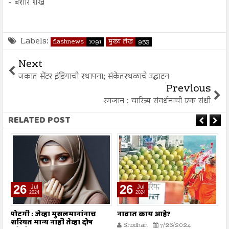
- बशीर शेख
Labels:
flashnews
1091
मुख्य लेख
953
Next
जकात सेंटर इंडियाची स्थापना; संकेतस्थळाचे उद्घाटन
Previous
रमजान : चारित्र्य संवर्धनाची एक संधी
RELATED POST
26
26
Jul
Jul
2024
2024
पोटगी : जेव्हा मुसलमानांनाच
नावात काय आहे?
म
शरियत मान्य नाही तेव्हा दोष
Shodhan
7/26/2024