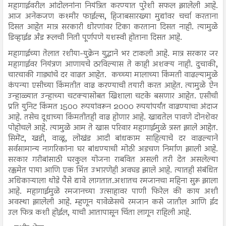
महागाईवरील आंदोलनांना नियंत्रित करण्यात पुरेशी सफल झालेली आहे.
आज अनेकजण कश्मीर फाईल्स, हिजाबसारख्या मुद्यांवर चर्चा करताना
दिसत आहेत मात्र सरकारी धोरणांवर टिका करताना दिसत नाही. त्यामुळे
डिव्हाईड अँड रूलची निती पूर्णपणे यशस्वी होताना दिसत आहे.
महागाईच्या तेलात रशीया-युक्रेन युद्धाने भर टाकली आहे. मात्र सरकार जर
महागाईवर नियंत्रण आणायचे ठरविल्यास ते काही अशक्य नाही. दुचाकी,
चारचाकी गाड्यांचे दर वाढत आहेत. कच्च्या मालाच्या किंमती वाढल्यामुळे
कंपन्या एसीच्या किंमतीत वाढ करण्याची तयारी करत आहेत. त्यामुळे ऐन
उन्हाळ्यात उन्हाच्या चटक्यासोबत खिशाला चटके बसणार आहेत. एसीची
प्रति युनिट किंमत 1500 रुपयांवरून 2000 रुपयांपर्यंत वाढण्याचा अंदाज
आहे. तसेच दूधाच्या किंमतीतही वाढ होणार आहे. खाद्यतेल पावणे दोनशेवर
पोहोचले आहे. त्यामुळे आम ते खास परिवार महागाईमुळे त्रस्त झाले आहेत.
सिमेंट, खडी, वाळू, लोखंड आदी बांधकाम साहित्याचे दर वाढल्याने
सर्वसामान्य नागरिकांना घर बांधण्याची मोठी अडचण निर्माण झाली आहे.
सरकार गरीबांसाठी घरकुल योजना राबवित असली तरी देत असलेल्या
रक्कमेत पाया आणि एक भिंत उभारणेही अवघड झाले आहे. त्यातही संबंधित
अधिकाऱ्याला थोडे पैसे द्यावे लागतात.अशातच रमजानचा महिना सुरू झाला
आहे. महागाईमुळे रमजानच्या उत्साहावर पाणी फिरेल की काय अशी
अवस्था झालेली आहे. म्हणून यावेळेसचे रमजान कसे जातील आणि ईद
उल फित्र कशी होईल, याची आतापासून चिंता लागून राहिली आहे.