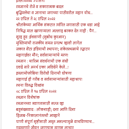
इस्लाममध्ये उपासना
रमजानचे रोजे व सकारात्मक बदल
बुद्धिमत्तेचा व ज्ञानाचा जगाच्या पाठीवरील महान योध...
२२ एप्रिल ते २८ एप्रिल २०२२
श्रीलंकेच्या आर्थिक संकटात उर्वरित जगासाठी एक धडा आहे
निषिद्ध माल खाणाऱ्याला अल्लाह बरकत देत नाही : पैगं...
सूरह हूद :ईशवाणी (सुबोध कुरआन)
मुस्लिमांची राजकीय समज प्रगल्भ व्हावी लागेल
जकात सेंटर इंडियाची स्थापना; संकेतस्थळाचे उद्घाटन
महागाईवर मौन; सर्वसामान्यांचे मरण!
रमजान : चारित्र्य संवर्धनाची एक संधी
एवढे सारे अनर्थ एका अविद्येने केले...!
इस्लामोफोबिया विरोधी दिनाची घोषणा
महागाई ही गरीब व सर्वसामान्यांसाठी महाश्राप!
रचना विरुद्ध विध्वंस
०८ एप्रिल ते १४ एप्रिल २०२२
रमज़ान विशेषांक
रमजानच्या स्वागतासाठी सज्ज व्हा
बहुसंख्यवाद : लोकशाही; दशा आणि दिशा
हिजाब-निकालानंतरची आव्हाने
पाणी संपूर्ण सृष्टीसाठी अमृत असल्यामुळे वाचविण्याच...
गुदमरणारे जीवन जगण्यास माणूस लाचार