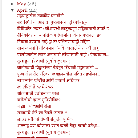
May
(46)
►
April
(44)
▼
महाराष्ट्रातील राजकीय घडामोडी
सद्यःस्थितीचा आढावा कुरआनच्या दृष्टिकोनातून
विविधतेत एकता : जीआयओ लातूरकडून महिलांसाठी दावते इ...
सैनिकांवरच्या मानसिक परिणामांचा विचार करायला हवा
निव्वळ उपवास नव्हे हा तर प्रशिक्षणाचाही महिना
सामान्यजनांचे जीवनमान उंचविण्यासाठीचे राजर्षी शाहू...
परलोकातील स्थान अनाचारी लोकांसाठी नाही : पैगंबरवाण...
सूरह हूद :ईशवाणी (सुबोध कुरआन)
जातीयवादी विद्वानांच्या कैदेतून शिवाजी महाराजांची ...
पुण्यातील सेंट पॅट्रिक्स कॅथड्रलमधील पवित्र सहभोजन...
सामान्यांचे फ्रीबीज आणि इतरांचे अधिकार
२९ एप्रिल ते ०५ मे २०२२
शांततेसाठी प्रबोधनाची गरज
करोलीची दंगल सुनियोजित?
माझा ‘‘मी’’आणि रोजा
रमजानचे रोजे का ठेवले जातात..?
लाऊड स्पीकर्सविषयी संतुलित भूमिका
अल्लाह ज्या कोणाला पसंत करतो तेव्हा त्याची परीक्षा...
सूरह हूद :ईशवाणी (सुबोध कुरआन)