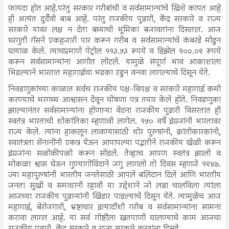
फायदा होत आहे.परंतु सरकार गरीबांची व सर्वसामान्यांचे खिशे कापत आहे
ही अत्यंत दुर्दैवी बाब आहे. परंतु राजकीय पुढारी, केंद्र सरकारे व राज्य
सरकारे यावर लक्ष न देता बघ्याची भूमिका बजावतांना दिसतात. आज
घरगुती गॅसने एकहजारी पार करून गरीब व सर्वसामान्यांचे कंबरडे मोडुन
घायाळ केले. त्याचप्रमाणे पेट्रोल ११३.५३ रूपये व डिझेल १००.०९ रूपये
करून सर्वसामान्यांना आगीत लोटले. यामुळे संपूर्ण भाव आकाशाला
भिडल्याने भारतात महागाईचा भडका उडुन वनवा लागल्याचे दिसून येते.
निवडणुकांच्या काळात सर्वच राजकीय पक्ष-विपक्ष व सरकारे महागाई कमी
करण्याचे भरगच्च आश्वासन देवून घोषणा पत्र तयार केले होते. निवडणुका
झाल्यानंतर सर्वसामान्यांना होणाऱ्या वेदना राजकीय पुढारी विसरतात ही
स्वतंत्र भारताची शोकांतिका म्हणावी लागेल. १५० वर्षे इंग्रजांनी भारतावर
राज्य केले. त्यांना हाकलून लावण्यासाठी थोर पुरुषांनी, क्रांतीकारकांनी,
स्वातंत्रता सेनानींनी एकत्र येऊन आपापल्या पद्धतीने राजकीय खेळी करून
इंग्रजांना सळोकीपळो करून सोडले. तेव्हाच आपण स्वतंत्र झालो व
मोकळा श्वास घेऊन गुण्यागोविंदाने जगु लागलो तो दिवस म्हणजे १९४७.
ज्या महापुरुषांनी भारतीय जनतेसाठी आपले बलिदान दिले आणि भारतीय
जनता सुखी व समाधानी रहावी या उद्देशाने जो लढा चालविला त्यांला
आजच्या राजकीय पुढाऱ्यांनी खिंडार पाडल्याचे दिसून येते. त्यामुळेच आज
महागाई, बेरोजगारी, भ्रष्टाचार इत्यादींशी गरीब व सर्वसामान्यांना सामना
करावा लागत आहे. या सर्व गोष्टींला खतपाणी घालण्याचे काम आजचा
राजकीय पुढारी, केंद्र सरकारे व राज्य सरकारे करतांना दिसते.