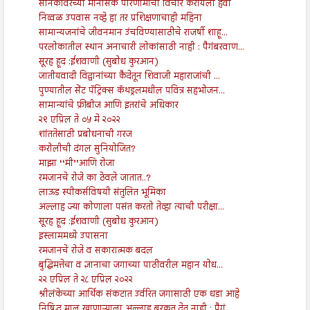
सैनिकांवरच्या मानसिक परिणामांचा विचार करायला हवा
निव्वळ उपवास नव्हे हा तर प्रशिक्षणाचाही महिना
सामान्यजनांचे जीवनमान उंचविण्यासाठीचे राजर्षी शाहू...
परलोकातील स्थान अनाचारी लोकांसाठी नाही : पैगंबरवाण...
सूरह हूद :ईशवाणी (सुबोध कुरआन)
जातीयवादी विद्वानांच्या कैदेतून शिवाजी महाराजांची ...
पुण्यातील सेंट पॅट्रिक्स कॅथड्रलमधील पवित्र सहभोजन...
सामान्यांचे फ्रीबीज आणि इतरांचे अधिकार
२९ एप्रिल ते ०५ मे २०२२
शांततेसाठी प्रबोधनाची गरज
करोलीची दंगल सुनियोजित?
माझा ‘‘मी’’आणि रोजा
रमजानचे रोजे का ठेवले जातात..?
लाऊड स्पीकर्सविषयी संतुलित भूमिका
अल्लाह ज्या कोणाला पसंत करतो तेव्हा त्याची परीक्षा...
सूरह हूद :ईशवाणी (सुबोध कुरआन)
इस्लाममध्ये उपासना
रमजानचे रोजे व सकारात्मक बदल
बुद्धिमत्तेचा व ज्ञानाचा जगाच्या पाठीवरील महान योध...
२२ एप्रिल ते २८ एप्रिल २०२२
श्रीलंकेच्या आर्थिक संकटात उर्वरित जगासाठी एक धडा आहे
निषिद्ध माल खाणाऱ्याला अल्लाह बरकत देत नाही : पैगं...