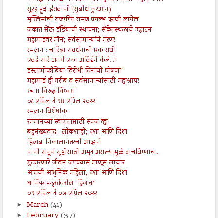
सूरह हूद :ईशवाणी (सुबोध कुरआन)
मुस्लिमांची राजकीय समज प्रगल्भ व्हावी लागेल
जकात सेंटर इंडियाची स्थापना; संकेतस्थळाचे उद्घाटन
महागाईवर मौन; सर्वसामान्यांचे मरण!
रमजान : चारित्र्य संवर्धनाची एक संधी
एवढे सारे अनर्थ एका अविद्येने केले...!
इस्लामोफोबिया विरोधी दिनाची घोषणा
महागाई ही गरीब व सर्वसामान्यांसाठी महाश्राप!
रचना विरुद्ध विध्वंस
०८ एप्रिल ते १४ एप्रिल २०२२
रमज़ान विशेषांक
रमजानच्या स्वागतासाठी सज्ज व्हा
बहुसंख्यवाद : लोकशाही; दशा आणि दिशा
हिजाब-निकालानंतरची आव्हाने
पाणी संपूर्ण सृष्टीसाठी अमृत असल्यामुळे वाचविण्याच...
गुदमरणारे जीवन जगण्यास माणूस लाचार
आजची आधुनिक महिला, दशा आणि दिशा
धार्मिक कट्टरतेवरील ‘हिजाब’
०१ एप्रिल ते ०७ एप्रिल २०२२
March
(41)
►
February
(37)
►