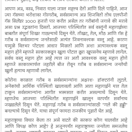
आपण अन्न, वस्त्र, निवारा याला जास्त महत्त्व देतो आणि दिले पाहिजे. आज
ज्या गॅसच्या भरोशावर गोरगरीब, सर्वसामान्य अन्न शिजवितो तोच एलपीजी
गॅस सिलेंडर 1000 हजारी पार करीत असेल तर गरीबांनी जगावे की मरावे
असा प्रश्न उद्भवतांना दिसतो. आजच्या परिस्थितीत सर्व वस्तूंनी महागाईच्या
बाबतीत संपूर्ण शिखर गाठल्याचे दिसून येते. तीखट, तेल, मीठ आणि गॅस हे
गरीब व सर्वसामान्य जनतेसाठी अत्यंत जिवनावश्यक वस्तू आहे. कारण
यामुळे वितभर पोटाला आधार मिळतो आणि अशा अत्यावश्यक वस्तू
महाग होने म्हणजे सरकारकडून खुला पोटात छुरा खुपसनेच म्हणावे लागेल.
सर्वच वस्तू महाग होत आहे त्यात जर अती आवश्यक वस्तु महाग होणे
म्हणजे सरकारमार्फत जहरीले बीज रोवून गरीब व सर्वसामान्य जनतेची
खुली हत्याच म्हणावी लागेल.
कोरोना काळात गरीब व सर्वसामान्यांना अक्षरशः डॉक्टरांनी लुटले.
अनेकांची आर्थिक परिस्थिती खालावली आणि आता महागाईने यात तेल
टाकून सर्वसामान्यांना आगीत भस्मसात करीत असल्याचे दिसून येते.
म्हणजेच आजच्या परिस्थितीत महागाईने खालून वरपर्यंत सर्वांनाच
जखडलेले दिसून येते. महागाई गरीब व सर्वसामान्यांसाठी "गले की हड्डी"
बनल्याचे दिसून येते. याचा संपूर्ण फायदा राजकीय पुढारी घेत आहे.
महाराष्ट्राचा विचार केला तर असे वाटते की सरकार कोण चालवीत आहे
आणि विपक्ष कोण आहे? हे अजूनपर्यंत महाराष्ट्राच्या जनतेला समजलेच