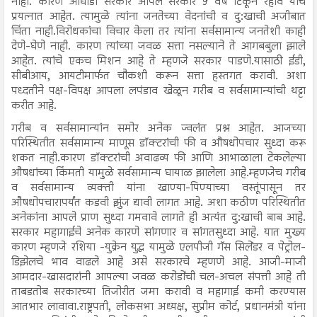
नाही. कारण आघाडी सरकार आपले सरकार ५ वर्षे टिकून रहावे याच
प्रयत्नात आहेत. त्यामुळे त्यांना जनतेच्या वेदनांची व दु:खाची अजीबात
चिंता नाही.विरोधकांचा विचार केला तर त्यांना सर्वसामान्य जनतेशी काही
देणे-घेणे नाही. कारण त्यांच्या जवळ सत्ता नसल्याने ते आगबबुला झाले
आहेत. त्यांचे एकच मिशन आहे ते म्हणजे सरकार पाडणे.यासाठी ईडी,
सीबीआय, आयटीमार्फत चौकशी करून सत्ता हस्तगत करावी. अशा
पध्दतीने पक्ष-विपक्ष आपला लपंडाव खेळून गरीब व सर्वसामान्यांची थट्टा
करीत आहे.
गरीब व सर्वसामान्यांन समोर अनेक ज्वलंत प्रश्न आहेत. आजच्या
परिस्थितीत सर्वसामान्य माणूस डॉक्टरांची फी व औषधोपचार सुध्दा करू
शकत नाही.कारण डॉक्टरांची अवाढव्य फी आणि आभाळाला टेकलेल्या
औषधांच्या किंमती यामुळे सर्वसामान्य घायाळ झालेला आहे.म्हणजेच गरीब
व सर्वसामान्य व्यक्ती यांना खाण्या-पिण्याच्या वस्तूंपासून तर
औषधोपचारापर्यंत कडवी झुंज द्यावी लागत आहे. अशा कठीण परिस्थितीत
अनेकांना आपले प्राण सुध्दा गमवावे लागते ही अत्यंत दु:खाची बाब आहे.
सरकार महागाईचे अनेक कारणे सांगणार व सांगतसुध्दा आहे. यात मुख्य
कारण म्हणजे रशिया -युक्रेन युद्ध यामुळे एलपीजी गॅस सिलेंडर व पेट्रोल-
डिझेलचे भाव वाढले आहे असे सरकारचे म्हणणे आहे. आजी-माजी
आमदार-खासदारांनी आपल्या जवळ करोडोंची चल-अचल संपत्ती आहे ती
ताबडतोब सरकारच्या तिजोरीत जमा करावी व महागाई कमी करण्यास
आतभार लावावा.राष्ट्रपती, लोकसभा अध्यक्ष, सुप्रीम कोर्ट, प्रधानमंत्री यांना