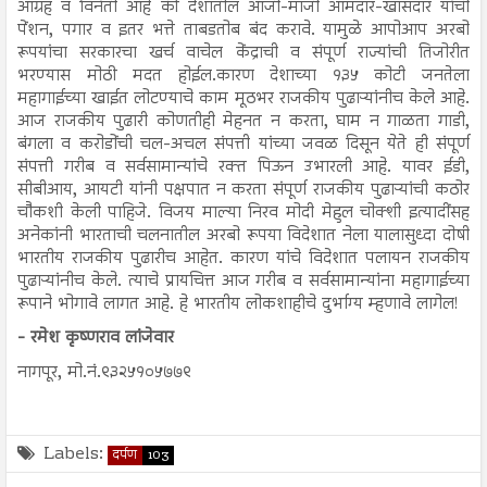
आग्रह व विनंती आहे की देशातील आजी-माजी आमदार-खासदार यांची
पेंशन, पगार व इतर भत्ते ताबडतोब बंद करावे. यामुळे आपोआप अरबो
रूपयांचा सरकारचा खर्च वाचेल केंद्राची व संपूर्ण राज्यांची तिजोरीत
भरण्यास मोठी मदत होईल.कारण देशाच्या १३५ कोटी जनतेला
महागाईच्या खाईत लोटण्याचे काम मूठभर राजकीय पुढाऱ्यांनीच केले आहे.
आज राजकीय पुढारी कोणतीही मेहनत न करता, घाम न गाळता गाडी,
बंगला व करोडोंची चल-अचल संपत्ती यांच्या जवळ दिसून येते ही संपूर्ण
संपत्ती गरीब व सर्वसामान्यांचे रक्त पिऊन उभारली आहे. यावर ईडी,
सीबीआय, आयटी यांनी पक्षपात न करता संपूर्ण राजकीय पुढाऱ्यांची कठोर
चौकशी केली पाहिजे. विजय माल्या निरव मोदी मेहुल चोक्शी इत्यादींसह
अनेकांनी भारताची चलनातील अरबो रूपया विदेशात नेला यालासुध्दा दोषी
भारतीय राजकीय पुढारीच आहेत. कारण यांचे विदेशात पलायन राजकीय
पुढाऱ्यांनीच केले. त्याचे प्रायचित्त आज गरीब व सर्वसामान्यांना महागाईच्या
रूपाने भोगावे लागत आहे. हे भारतीय लोकशाहीचे दुर्भाग्य म्हणावे लागेल!
- रमेश कृष्णराव लांजेवार
नागपूर, मो.नं.९३२५१०५७७९
Labels:
दर्पण
103