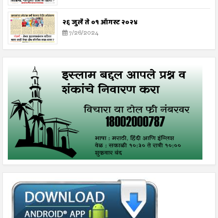
२६ जुलै ते ०१ ऑगस्ट २०२४
7/26/2024