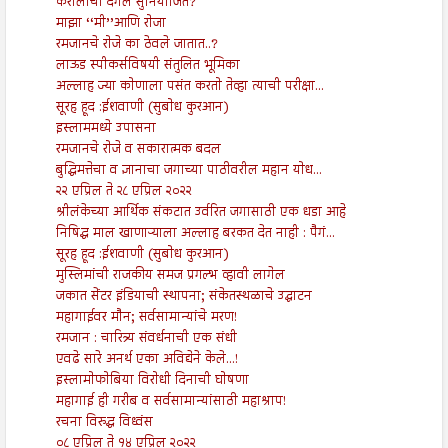
करोलीची दंगल सुनियोजित?
माझा ‘‘मी’’आणि रोजा
रमजानचे रोजे का ठेवले जातात..?
लाऊड स्पीकर्सविषयी संतुलित भूमिका
अल्लाह ज्या कोणाला पसंत करतो तेव्हा त्याची परीक्षा...
सूरह हूद :ईशवाणी (सुबोध कुरआन)
इस्लाममध्ये उपासना
रमजानचे रोजे व सकारात्मक बदल
बुद्धिमत्तेचा व ज्ञानाचा जगाच्या पाठीवरील महान योध...
२२ एप्रिल ते २८ एप्रिल २०२२
श्रीलंकेच्या आर्थिक संकटात उर्वरित जगासाठी एक धडा आहे
निषिद्ध माल खाणाऱ्याला अल्लाह बरकत देत नाही : पैगं...
सूरह हूद :ईशवाणी (सुबोध कुरआन)
मुस्लिमांची राजकीय समज प्रगल्भ व्हावी लागेल
जकात सेंटर इंडियाची स्थापना; संकेतस्थळाचे उद्घाटन
महागाईवर मौन; सर्वसामान्यांचे मरण!
रमजान : चारित्र्य संवर्धनाची एक संधी
एवढे सारे अनर्थ एका अविद्येने केले...!
इस्लामोफोबिया विरोधी दिनाची घोषणा
महागाई ही गरीब व सर्वसामान्यांसाठी महाश्राप!
रचना विरुद्ध विध्वंस
०८ एप्रिल ते १४ एप्रिल २०२२