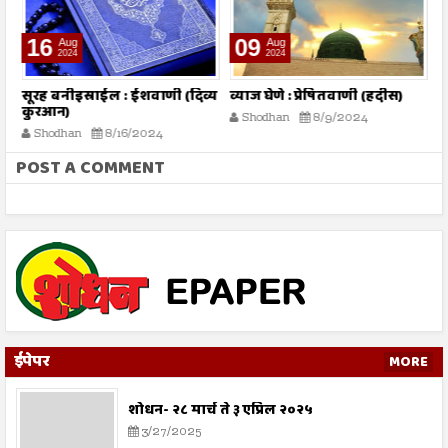
16
09
Aug
Aug
2024
2024
तो
सूरह बनीइस्राईल : ईशवाणी (दिव्य
व्याज घेणे : प्रेषितवाणी (हदीस)
म
कुरआन)
प
Shodhan
8/9/2024
Shodhan
8/16/2024
POST A COMMENT
ईपेपर
MORE
शोधन- २८ मार्च ते ३ एप्रिल २०२५
3/27/2025