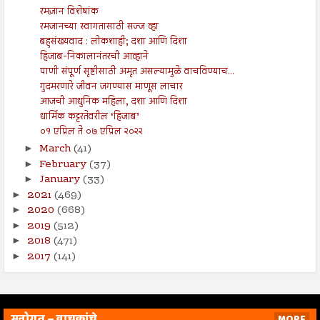
रमज़ान विशेषांक
रमजानच्या स्वागतासाठी सज्ज व्हा
बहुसंख्यवाद : लोकशाही; दशा आणि दिशा
हिजाब-निकालानंतरची आव्हाने
पाणी संपूर्ण सृष्टीसाठी अमृत असल्यामुळे वाचविण्याच...
गुदमरणारे जीवन जगण्यास माणूस लाचार
आजची आधुनिक महिला, दशा आणि दिशा
धार्मिक कट्टरतेवरील ‘हिजाब’
०१ एप्रिल ते ०७ एप्रिल २०२२
March
(41)
►
February
(37)
►
January
(33)
►
2021
(469)
►
2020
(668)
►
2019
(512)
►
2018
(471)
►
2017
(141)
►
मनोगत – वाचकांचे
MORE