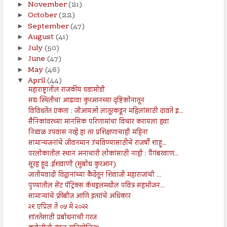
November
(21)
►
October
(22)
►
September
(47)
►
August
(41)
►
July
(50)
►
June
(47)
►
May
(46)
►
April
(44)
▼
महाराष्ट्रातील राजकीय घडामोडी
सद्यःस्थितीचा आढावा कुरआनच्या दृष्टिकोनातून
विविधतेत एकता : जीआयओ लातूरकडून महिलांसाठी दावते इ...
सैनिकांवरच्या मानसिक परिणामांचा विचार करायला हवा
निव्वळ उपवास नव्हे हा तर प्रशिक्षणाचाही महिना
सामान्यजनांचे जीवनमान उंचविण्यासाठीचे राजर्षी शाहू...
परलोकातील स्थान अनाचारी लोकांसाठी नाही : पैगंबरवाण...
सूरह हूद :ईशवाणी (सुबोध कुरआन)
जातीयवादी विद्वानांच्या कैदेतून शिवाजी महाराजांची ...
पुण्यातील सेंट पॅट्रिक्स कॅथड्रलमधील पवित्र सहभोजन...
सामान्यांचे फ्रीबीज आणि इतरांचे अधिकार
२९ एप्रिल ते ०५ मे २०२२
शांततेसाठी प्रबोधनाची गरज