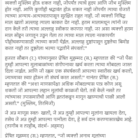
व्यक्ती मुस्लिम होऊ शकत नाही, जोपर्यंत त्याचे हृदय आणि जीभ मुस्लिम
होत नाही. आणि कुणीही श्रद्धावंत होऊ शकत नाही जोपर्यंत त्याचा शेजारी
त्याच्या अन्याय-अत्याचारापासून सुरक्षित राहत नाही. जो व्यक्ती निषिद्ध
माल खातो अल्लाह त्याला बरकत देत नाही. हराम मालामधून त्यांनी जर
दान केले तरी त्याचा अल्लाह स्वीकार करणार नाही. जर असा व्यक्ती हराम
माल सोडून जगातून उठून गेला तर त्याचा माल त्याला नरकापर्यंत
पोहोचवण्यासाठी त्याच्या कामी येईल. अल्लाह दुष्टांपासून दुष्टतेचा बिमोड
करत नाही तर दुष्टतेला भल्या पद्धतीने संपवतो.’’
हजरत सौबान (र.) यांच्यानुसार प्रेषित मुहम्मद (स.) म्हणतात की ‘‘जो पैसा
तुम्ही आपल्या मुलाबाळांच्या संगोपनावर खर्च करता त्याचा मोबदला जास्त
दिला जाईल. आणि जी रक्कम एक संघर्षकारी आपल्या स्वारीवर खर्च करतो,
ज्याच्यावर स्वार होऊन तो संघर्ष करत असतो.’’ यानंतर प्रेषित (स.)
म्हणतात की ‘‘अशा माणसापेक्षा अधिक मोबदल्यास पात्र कोण असू
शकतो जो आपल्या लहान मुलांची काळजी घेतो. तसे केले नसते तर
त्यांच्यावर उपासमारीची आणि इतरांकडून मागून खाण्याची पाळी आली
असती.’’ (मुस्लिम, तिरमिजी)
जे अन्न माणूस स्वतः खातो, जे अन्न तुम्ही आपल्या मुलांना खायला देता,
तसेच जे अन्न तुम्ही आपल्या पत्नीला देता, हे सर्व दान करण्यासारखेच आहे.
(तरगीब व तरहीब, संदर्भ- अहमद)
प्रेषित मुहम्मद (स.) म्हणतात, ‘‘जो व्यक्ती अनाथ मुलांच्या