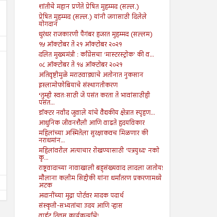
शांतीचे महान प्रणेते प्रेषित मुहम्मद (सल्ल.)
प्रेषित मुहम्मद (सल्ल.) यांनी जगासाठी दिलेले
योगदान
धुरंधर राजकारणी पैगंबर हजरत मुहम्मद (सल्लम)
१५ ऑक्टोबर ते २१ ऑक्टोबर २०२१
दलित मुख्यमंत्री : काँग्रेसचा 'मास्टरस्ट्रोक' की व...
०८ ऑक्टोबर ते १४ ऑक्टोबर २०२१
अतिवृष्टीमुळे मराठवाड्याचे अतोनात नुकसान
इस्लामोफोबियाचे संस्थागतीकरण
‘तुम्ही स्वतःसाठी जे पसंत करता ते भावांसाठीही
पसंत...
09
09
Aug
Aug
डॉक्टर नवीद जुवाले यांचे वैद्यकीय क्षेत्रात स्पृहण...
2024
2024
आधुनिक जीवनशैली आणि वाढते हृदयविकार
तरुण नेतृत्वाचा अभाव अमेरिकेच्या
आपत्तीग्रस्त शेतकऱ्यांच्या पाठी
महिलांच्या अस्मितेला सुरक्षाकवच मिळणार की
अधोगतीस कारणीभूत ठरू शकतो?
खंबीरपणे उभे राहावे...!
नराधमांन...
महिलांवरील अत्याचार रोखण्यासाठी 'पत्रयुध्द' नको
Shodhan
8/9/2024
Shodhan
8/9/2024
कृ...
राष्ट्रवादाच्या नावाखाली बहुसंख्यवाद लादला जातोय!
मौलाना कलीम सिद्दीकी यांना धर्मांतरण प्रकरणामध्ये
अटक
अदानींच्या मुद्रा पोर्टवर मादक पदार्थ
संस्कृती-सभ्यतांचा उदय आणि ऱ्हास
वाईट दिवस कार्यकर्त्यांचे!