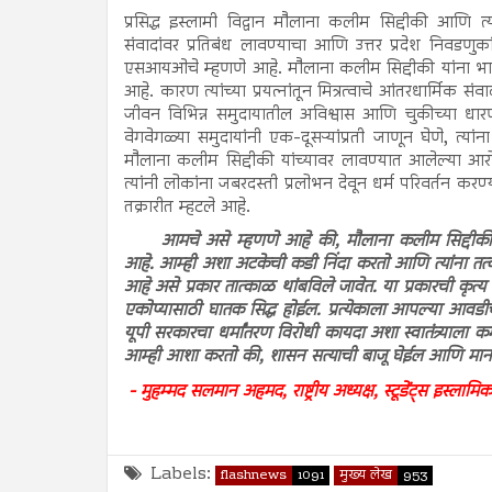
प्रसिद्ध इस्लामी विद्वान मौलाना कलीम सिद्दीकी आणि त्या
संवादांवर प्रतिबंध लावण्याचा आणि उत्तर प्रदेश निवडणु
एसआयओचे म्हणणे आहे. मौलाना कलीम सिद्दीकी यांना भारत 
आहे. कारण त्यांच्या प्रयत्नांतून मित्रत्वाचे आंतरधार्मिक 
जीवन विभिन्न समुदायातील अविश्वास आणि चुकीच्या धारणा
वेगवेगळ्या समुदायांनी एक-दूसऱ्यांप्रती जाणून घेणे, त
मौलाना कलीम सिद्दीकी यांच्यावर लावण्यात आलेल्या आरो
त्यांनी लोकांना जबरदस्ती प्रलोभन देवून धर्म परिवर्तन 
तक्रारीत म्हटले आहे.
आमचे असे म्हणणे आहे की, मौलाना कलीम सिद्दीकी 
आहे. आम्ही अशा अटकेची कडी निंदा करतो आणि त्यांना तत्का
आहे असे प्रकार तात्काळ थांबविले जावेत. या प्रकारची कृ
एकोप्यासाठी घातक सिद्ध होईल. प्रत्येकाला आपल्या आवडी
यूपी सरकारचा धर्मांतरण विरोधी कायदा अशा स्वातंत्र्याल
आम्ही आशा करतो की, शासन सत्याची बाजू घेईल आणि माननीय
- मुहम्मद सलमान अहमद, राष्ट्रीय अध्यक्ष, स्टूडेंट्स इ
Labels:
flashnews
1091
मुख्य लेख
953