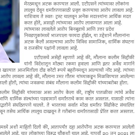
मेरठमधून अटक करण्यात आली. एटीएसने त्यांच्यावर लोकांना
लालूच देवून धर्मांतरणासाठी प्रवृत्त करण्याचा आरोप लावला आहे.
याशिवाय ते स्वतः ट्रस्ट चालवून अनेक मदरश्यांना आर्थिक मदत
करत होते, असाही त्यांच्यावर आरोप लावण्यात आला आहे.
त्यांच्यावर लावलेले आरोप बिनबुडाचे आणि उत्तर प्रदेश
निवडणुकांमध्ये भाजपाला फायदा होईल, या उद्देशाने मौलानांना
अटक केली असल्याचा आरोप विविध सामाजिक, धार्मिक संघटना
व राजकीय पक्षांनी लावला आहे.
एटीएसचे असेही म्हणणे आहे की, मौलाना कलीम सिद्दीकी
यांनी विदेशातून मोठ्या रकमा हवाला आणि इतर अवैध मार्गाने
या खात्यात आजमितीला दीड कोटी रूपये बहरीनमधून आल्याची नोंद आहे. त्यांच्या
ी आरोप लावला आहे की, मौलाना उमर गौतम यांच्याकडून मिळविण्यात आलेल्या
मिळाली होती, त्यांचा जवळचा संबंध मौलाना कलीम सिद्दीकी यांच्याबरोबर होता.
कलीम सिद्दीकी यांच्यावर असा आरोप केला की, राष्ट्रीय पातळीवर त्यांचे अवैध
णि धार्मिक संस्थांच्या पडद्यामागे धर्मांतराचे काम करत असतात. यासाठी त्यांना
धतीने संघठितपणे चालते. ते भारताचा सर्वात मोठा धर्मांतर सिंडीकेट संचालित
ून तसेच आर्थिक लालूच दाखवून ते गरीबांना धर्मांतरासाठी प्रेरित करत असतात.
फरन्समध्ये अशी माहिती दिली की, आतापर्यंत दहा आरोपींना अटक करण्यात आलेली
त आलेले आहे. चार लोकांच्या विरूद्ध चौकशी चालू आहे. यापूर्वी 20 जून 2021 ला