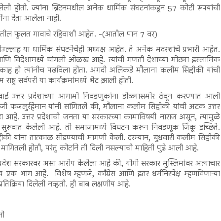
लेली होती. ज्यांना ब्रिटनमधील अनेक धार्मिक संघटनांकडून 57 कोटी रूपयांची
ींना देता आलेला नाही.
षेत्रातील फुलत गावाचे रहिवाशी आहेत. -(आतील पान 7 वर)
ल्लाह या धार्मिक संघटनेचेही अध्यक्ष आहेत. ते अनेक मदरशांचे प्रभारी आहेत.
देश आणि विदेशामध्ये चांगली ओळख आहे. त्यांची गणती देशाच्या मोठ्या इस्लामिक
नचा निकाह ही त्यांनीच पढविला होता. अगदी अलिकडे मौलाना कलीम सिद्दीकी यांची
 राष्ट्र सर्वपरी या कार्यक्रमांमध्ये भेट झाली होती.
ाई उत्तर प्रदेशाच्या आगामी निवडणुकांना डोळ्यासमोर ठेवून करण्यात आली
ी फजलुर्रहेमान यांनी सांगितले की, मौलाना कलीम सिद्दीकी यांची अटक उत्तर
हे. उत्तर प्रदेशाची जनता या सरकारच्या कामाविषयी नाराज असून, त्यामुळे
 सुरूवात केलेली आहे. ती समाजामध्ये विघटन करून निवडणूक जिंकू इच्छिते.
्दीकी यांना तात्काळ सोडण्याची मागणी केली. दरम्यान, बुधवारी कलीम सिद्दीकी
मागितली होती, परंतु कोर्टाने ती दिली नसल्याची माहिती पुढे आली आहे.
प्रदेश सरकारवर असा आरोप केलेला आहे की, योगी सरकार मुस्लिमांवर अत्याचार
एक भाग आहे. विशेष म्हणजे, काँग्रेस आणि इतर धर्मनिरपेक्ष म्हणविणाऱ्या
्रतिक्रिया दिलेली नव्हती. ही बाब लक्षणीय आहे.
यओ