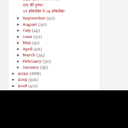
पाप की पुण्य?
०१ ऑक्टोबर ते ०७ ऑक्टोबर
September
(50)
►
August
(30)
►
July
(45)
►
June
(37)
►
May
(41)
►
April
(42)
►
March
(35)
►
February
(30)
►
January
(35)
►
2020
(668)
►
2019
(512)
►
2018
(471)
►
2017
(141)
►