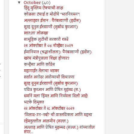
October
(40)
▼
हिंदू मुस्लिम ऐक्याची साक्ष
कोळसा टंचाई व मोदींचे ‘भारनियमन’!
अल्लाहवर ईमान : पैगंबरवाणी (हदीस)
सूरह यूनुस:ईशवाणी (सुबोध कुरआन)
स्वत:ला ओळखा
सामूहिक लुटीची सरकारी शस्त्रे
२९ ऑक्टोबर ते ०४ नोव्हेंबर २०२१
ईमानियात (श्रद्धाशीलता): पैगंबरवाणी (हदीस)
खरंच मंत्रीपुत्राला शिक्षा होणार?
कन्हैय्या आणि काँग्रेस
महागाईत तेलाचा भडका
सर्वात अगोदर आरोग्याची विचारणा
सूरह यूनुस:ईशवाणी (सुबोध कुरआन)
पवित्र कुरआन आणि प्रेषित मुहंमद (स.)
धर्माने मला हिंमत आणि निर्भयता दिली आहे!
भटके विमुक्त
२२ ऑक्टोबर ते २८ ऑक्टोबर २०२१
'मिलाद-उन-नबी' ची वास्तविकता आणि महत्त्व
रहेमतुल्लील आलमीन (सल्ल.)
अल्लाह आणि प्रेषित मुहम्मद (सल्ल.) यांच्यातील
संपर...