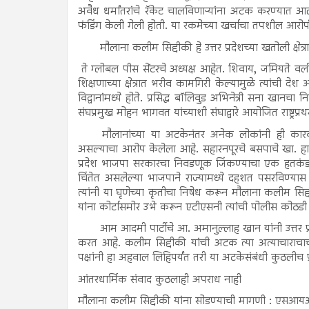
अवैध धर्मांतरांचे रॅकेट चालविणाऱ्यांना अटक करण्यात आ
फंडिंग केली गेली होती. या रकमेच्या खर्चाचा तपशील आरोप
मौलाना कलीम सिद्दीकी हे उत्तर प्रदेशच्या खतोली क्
ते ग्लोबल पीस सेंटरचे अध्यक्ष आहेत. शिवाय, जमियते वलीउ
शिक्षणाच्या क्षेत्रात भरीव कामगिरी केल्यामुळे त्यांची 
विद्वानांमध्ये होते. प्रसिद्ध बॉलिवुड अभिनेत्री सना खा
संघप्रमुख मोहन भागवत यांच्याशी संघाद्वारे आयोजित राष्ट्रप्रथम
मौलानांच्या या अटकेनंतर अनेक लोकांनी ही कारव
असल्याचा आरोप केलेला आहे. सहारनपूरचे बसपाचे खा. हाज
प्रदेश भाजपा सरकारचा निवडणूक जिंकण्याचा एक हतकंडा आ
चिंतेत असलेल्या भाजपाने राज्यामध्ये दहशत पसरविण्यास
त्यांनी या घृणेच्या कृतीचा निषेध करून मौलाना कलीम सिद
यांना कोर्टासमोर उभे करून एटीएसनी त्यांची पोलीस कोठडी 
आम आदमी पार्टीचे आ. अमानुल्लाह खान यांनी उत्तर 
करत आहे. कलीम सिद्दीकी यांची अटक त्या अत्याचाराचाच 
पक्षांनी हा अहवाल लिहिपर्यंत तरी या अटकेसंबंधी कुठलीच प
आंतरधार्मिक संवाद कुठलाही अपराध नाही
मौलाना कलीम सिद्दीकी यांना सोडण्याची मागणी : एसआ