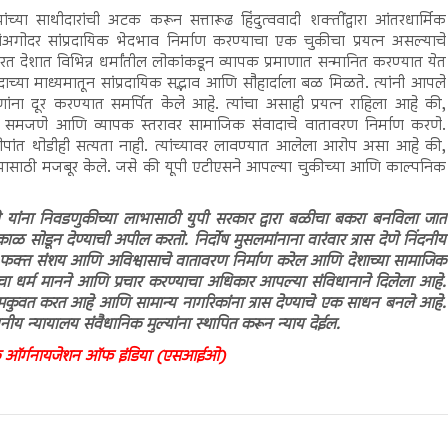
ंच्या साथीदारांची अटक करून सत्तारूढ हिंदुत्ववादी शक्तींद्वारा आंतरधार्मिक
कांअगोदर सांप्रदायिक भेदभाव निर्माण करण्याचा एक चुकीचा प्रयत्न असल्याचे
देशात विभिन्न धर्मांतील लोकांकडून व्यापक प्रमाणात सन्मानित करण्यात येत
संवादाच्या माध्यमातून सांप्रदायिक सद्भाव आणि सौहार्दाला बळ मिळते. त्यांनी आपले
ंना दूर करण्यात समर्पित केले आहे. त्यांचा असाही प्रयत्न राहिला आहे की,
्यांना समजणे आणि व्यापक स्तरावर सामाजिक संवादाचे वातावरण निर्माण करणे.
पांत थोडीही सत्यता नाही. त्यांच्यावर लावण्यात आलेला आरोप असा आहे की,
करण्यासाठी मजबूर केले. जसे की यूपी एटीएसने आपल्या चुकीच्या आणि काल्पनिक
यांना निवडणुकीच्या लाभासाठी युपी सरकार द्वारा बळीचा बकरा बनविला जात
ळ सोडून देण्याची अपील करतो. निर्दोष मुसलमांनाना वारंवार त्रास देणे निंदनीय
त्य फक्त संशय आणि अविश्वासाचे वातावरण निर्माण करेल आणि देशाच्या सामाजिक
चा धर्म मानने आणि प्रचार करण्याचा अधिकार आपल्या संविधानाने दिलेला आहे.
ा कमकुवत करत आहे आणि सामान्य नागरिकांना त्रास देण्याचे एक साधन बनले आहे.
 न्यायालय संवैधानिक मुल्यांना स्थापित करून न्याय देईल.
स्लामिक ऑर्गनायजेशन ऑफ इंडिया (एसआईओ)