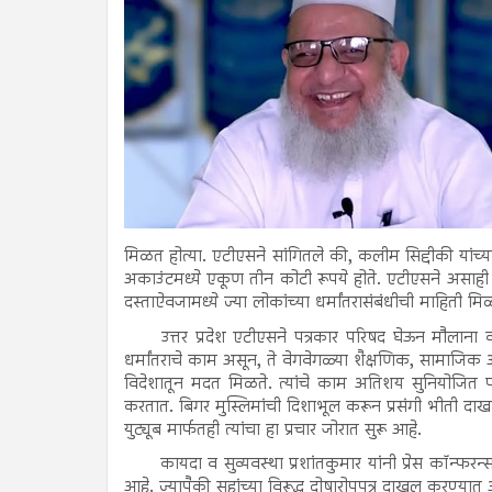
मिळत होत्या. एटीएसने सांगितले की, कलीम सिद्दीकी यांच्
अकाउंटमध्ये एकूण तीन कोटी रूपये होते. एटीएसने असाह
दस्ताऐवजामध्ये ज्या लोकांच्या धर्मांतरासंबंधीची माहिती 
उत्तर प्रदेश एटीएसने पत्रकार परिषद घेऊन मौलाना 
धर्मांतराचे काम असून, ते वेगवेगळ्या शैक्षणिक, सामाजिक आ
विदेशातून मदत मिळते. त्यांचे काम अतिशय सुनियोजित पद्
करतात. बिगर मुस्लिमांची दिशाभूल करून प्रसंगी भीती दाखव
युट्यूब मार्फतही त्यांचा हा प्रचार जोरात सुरू आहे.
कायदा व सुव्यवस्था प्रशांतकुमार यांनी प्रेस कॉन्
आहे. ज्यापैकी सहांच्या विरूद्ध दोषारोपपत्र दाखल करण्या