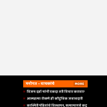
मनोगत – वाचकांचे
MORE
विजय दर्डा यांनी एकदा तरी विचार करावा?
आत्महत्या रोखणे ही कौटुंबिक जबाबदारी
काश्मिरी पंडितांचे विस्थापन, सत्यामागचे कटू