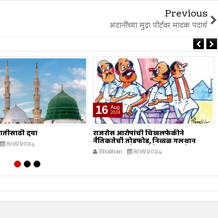
Previous
अदानींच्या मुद्रा पोर्टवर मादक पदार्थ
16
Aug
2024
जातीसाठी दया
राजरोस आरोपांची चिखलफेकीने
नैतिकतेची तोडफोड, निव्वळ गलथान
8/16/2024
राजकारणामुळे जनसेवेचा बट्ट्याबोळ...!
Shodhan
8/16/2024