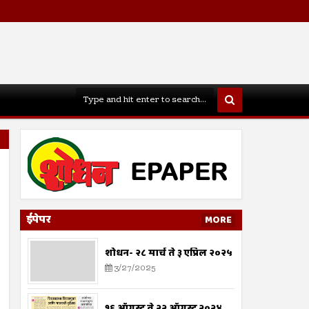
ईपेपर
MORE
शोधन- २८ मार्च ते ३ एप्रिल २०२५
3/27/2025
१६ ऑगस्ट ते २२ ऑगस्ट २०२४