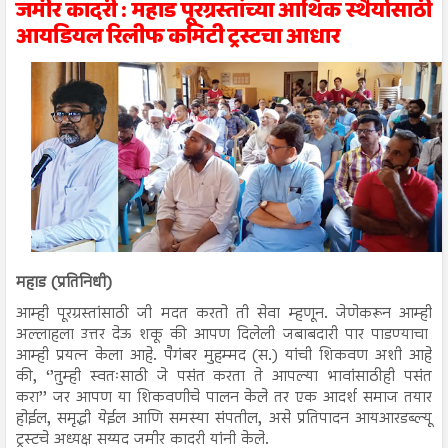
जमीर कादरी : महाड पूरग्रस्तांच्या आर्थिक स्थैर्यासाठी
आयडियल रिलीफ कमिटी ट्रस्टचा आधार
महाड (प्रतिनिधी)
आम्ही पूरग्रस्तांसाठी जी मदत करतो ती सेवा म्हणून. जेणेकरून आम्ही
अल्लाहला उत्तर देऊ शकू की आपण दिलेली जबाबदारी पार पाडण्याचा
आम्ही प्रयत्न केला आहे. पैगंबर मुहम्मद (स.) यांची शिकवण अशी आहे
की, ‘’तुम्ही स्वतःसाठी जे पसंत करता ते आपल्या भावांसाठीही पसंत
करा’’ जर आपण या शिकवणीचे पालन केले तर एक आदर्श समाज तयार
होईल, समृद्धी येईल आणि समस्या संपतील, असे प्रतिपादन आयआरडब्ल्यू
ट्रस्टचे अध्यक्ष सय्यद जमीर कादरी यांनी केले.