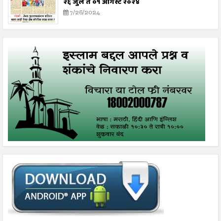
२६ जुलै ते ०१ ऑगस्ट २०२४
7/26/2024