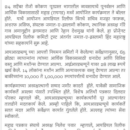
24 सप्टेंबर रोजी कोकण पूरग्रस्त भागातील व्यवसायाचे पुनर्वसन आणि
आर्थिक विकासासाठी महाड (रायगड) मध्ये आयोजित कार्यक्रमात ते बोलत
होते. याचेे आयोजन आयडियल रिलीफ विंगचे सचिव मजहर फारूक,
अशरफ असिफ, संघटक जमात-ए-इस्लामी कोकण, स्थानिक अध्यक्ष गोरे
गाव अमानुद्दीन इनामदार आणि रेहान देशमुख यांनी केले. हा प्रोजे्नट
आयडियल रिलीफ कमिटी ट्रस्ट अंतर्गत जमात-ए-इस्लामी हिंद महाराष्ट्र
यांच्या सहकार्याने सुरू आहे.
आयआरडब्ल्यू च्या आपत्ती नियमन समिती ने केलेल्या सर्वेक्षणानुसार, 65
छोट्या व्यापाऱ्यांना त्यांच्या आर्थिक विकासासाठी धनादेश आणि विविध
वस्तू आणि मशीन्स देण्यात आल्या. आईआरडब्ल्यूने यावर 28 लाख रूपये
खर्च केले. 14 लोकांना मशीन आणि अत्यावश्यक वस्तू देण्यात आल्या तर
बाकीच्यांना 10,000 ते 1,00,000 रुपयांपर्यंतचे धनादेश देण्यात आले.
कार्यक्रमाच्या अध्यक्षस्थानी सय्यद जमीर कादरी होते. यावेळी सामाजिक
कार्यकर्ते अस्लम पंसारी उपस्थित होते. विशेष अतिथी पत्रकार दिलदार
पोरकर म्हणाले की, आयआरडब्ल्यूच्या कार्यकर्त्यांनी पूर आल्यानंतर
तातडीने मदतकार्य केले. आम्ही पाहिले कि, आयआरडब्ल्यूचे कार्यकर्ते
सतत मदत आणि सर्वेक्षण कार्यात गुंतलेले होते. अल्लाह त्यांच्या सेवा
स्वीकारो.
महाड पत्रकार संघाचे अध्यक्ष निलेश पवार म्हणाले, आयडियल रिलीफ