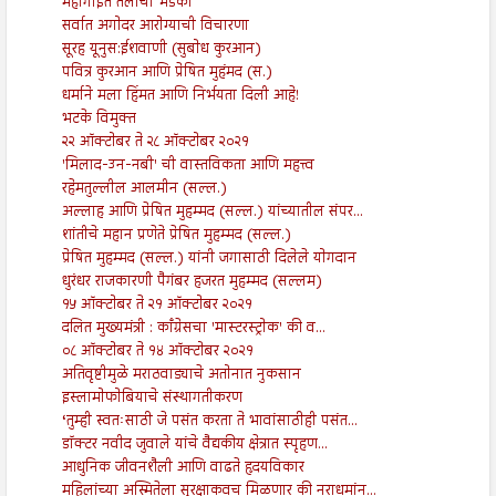
महागाईत तेलाचा भडका
सर्वात अगोदर आरोग्याची विचारणा
सूरह यूनुस:ईशवाणी (सुबोध कुरआन)
पवित्र कुरआन आणि प्रेषित मुहंमद (स.)
धर्माने मला हिंमत आणि निर्भयता दिली आहे!
भटके विमुक्त
२२ ऑक्टोबर ते २८ ऑक्टोबर २०२१
'मिलाद-उन-नबी' ची वास्तविकता आणि महत्त्व
रहेमतुल्लील आलमीन (सल्ल.)
अल्लाह आणि प्रेषित मुहम्मद (सल्ल.) यांच्यातील संपर...
शांतीचे महान प्रणेते प्रेषित मुहम्मद (सल्ल.)
प्रेषित मुहम्मद (सल्ल.) यांनी जगासाठी दिलेले योगदान
धुरंधर राजकारणी पैगंबर हजरत मुहम्मद (सल्लम)
१५ ऑक्टोबर ते २१ ऑक्टोबर २०२१
दलित मुख्यमंत्री : काँग्रेसचा 'मास्टरस्ट्रोक' की व...
०८ ऑक्टोबर ते १४ ऑक्टोबर २०२१
अतिवृष्टीमुळे मराठवाड्याचे अतोनात नुकसान
इस्लामोफोबियाचे संस्थागतीकरण
‘तुम्ही स्वतःसाठी जे पसंत करता ते भावांसाठीही पसंत...
डॉक्टर नवीद जुवाले यांचे वैद्यकीय क्षेत्रात स्पृहण...
आधुनिक जीवनशैली आणि वाढते हृदयविकार
महिलांच्या अस्मितेला सुरक्षाकवच मिळणार की नराधमांन...