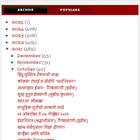
ARCHIVE
POPULARS
2025
(1)
►
2024
(408)
►
2023
(508)
►
2022
(475)
►
2021
(469)
▼
December
(53)
►
November
(31)
►
October
(40)
▼
हिंदू मुस्लिम ऐक्याची साक्ष
कोळसा टंचाई व मोदींचे ‘भारनियमन’!
अल्लाहवर ईमान : पैगंबरवाणी (हदीस)
सूरह यूनुस:ईशवाणी (सुबोध कुरआन)
स्वत:ला ओळखा
सामूहिक लुटीची सरकारी शस्त्रे
२९ ऑक्टोबर ते ०४ नोव्हेंबर २०२१
ईमानियात (श्रद्धाशीलता): पैगंबरवाणी (हदीस)
खरंच मंत्रीपुत्राला शिक्षा होणार?
कन्हैय्या आणि काँग्रेस