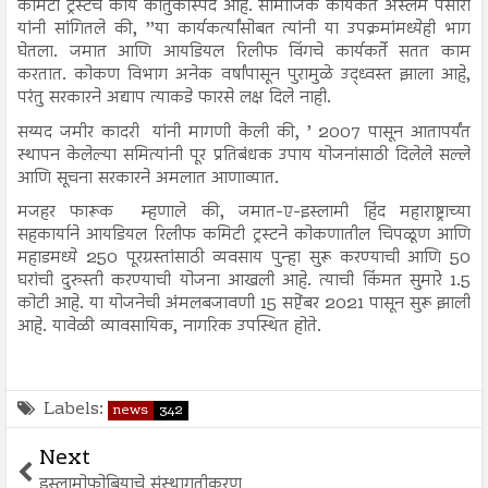
कमिटी ट्रस्टचे कार्य कौतुकास्पद आहे. सामाजिक कार्यकर्ते अस्लम पंसारी
यांनी सांगितले की, ’’या कार्यकर्त्यांसोबत त्यांनी या उपक्रमांमध्येही भाग
घेतला. जमात आणि आयडियल रिलीफ विंगचे कार्यकर्ते सतत काम
करतात. कोकण विभाग अनेक वर्षांपासून पुरामुळे उद्ध्वस्त झाला आहे,
परंतु सरकारने अद्याप त्याकडे फारसे लक्ष दिले नाही.
सय्यद जमीर कादरी यांनी मागणी केली की, ’ 2007 पासून आतापर्यंत
स्थापन केलेल्या समित्यांनी पूर प्रतिबंधक उपाय योजनांसाठी दिलेले सल्ले
आणि सूचना सरकारने अमलात आणाव्यात.
मजहर फारूक म्हणाले की, जमात-ए-इस्लामी हिंद महाराष्ट्राच्या
सहकार्याने आयडियल रिलीफ कमिटी ट्रस्टने कोकणातील चिपळूण आणि
महाडमध्ये 250 पूरग्रस्तांसाठी व्यवसाय पुन्हा सुरू करण्याची आणि 50
घरांची दुरुस्ती करण्याची योजना आखली आहे. त्याची किंमत सुमारे 1.5
कोटी आहे. या योजनेची अंमलबजावणी 15 सप्टेंबर 2021 पासून सुरू झाली
आहे. यावेळी व्यावसायिक, नागरिक उपस्थित होते.
Labels:
news
342
Next
इस्लामोफोबियाचे संस्थागतीकरण