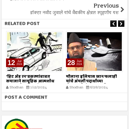
Previous
डॉक्टर नवीद जुवाले यांचे वैद्यकीय क्षेत्रात स्पृहणीय यश
RELATED POST
12
28
Jul
Jun
2024
2024
‘हिट अँड रन’ प्रकरणांबाबत
मौलाना इलियास खान फलाही
इ
समाजाने सामूहिक आत्मशोध
यांचे अंमली पदार्थांच्या
चि
करण्याची गरज - मौलाना
गैरवापराविरोधात सामूहिक
न
Shodhan
7/12/2024
Shodhan
6/28/2024
इलियास खान फलाही
कारवाईचे आवाहन
POST A COMMENT