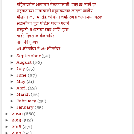
महिलांवरील अत्याचार रोखण्यासाठी 'पत्रयुध्द' नको कृ...
राष्ट्रवादाच्या नावाखाली बहुसंख्यवाद लादला जातोय!
मौलाना कलीम सिद्दीकी यांना धर्मांतरण प्रकरणामध्ये अटक
अदानींच्या मुद्रा पोर्टवर मादक पदार्थ
संस्कृती-सभ्यतांचा उदय आणि ऱ्हास
वाईट दिवस कार्यकर्त्यांचे!
पाप की पुण्य?
०१ ऑक्टोबर ते ०७ ऑक्टोबर
September
(50)
►
August
(30)
►
July
(45)
►
June
(37)
►
May
(41)
►
April
(42)
►
March
(35)
►
February
(30)
►
January
(35)
►
2020
(668)
►
2019
(512)
►
2018
(471)
►
2017
(141)
►