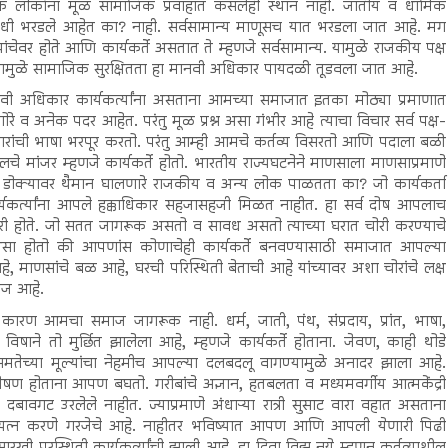
 लोकांना मूळ सामाजिक प्रवाहात कसलेही स्थान नाही. जातीय व धार्मिक
री कधी भरडले आहेत का? नाही. सर्वसामान्य माणूसच यात भरडला जात आहे. मग
यांचेवर होते आणि कार्यकर्ते असतात ते म्हणजे सर्वसामान्य. यामुळे राजकीय पक्ष
ंच्यामुळे सामाजिक सुरक्षितता हा मानवी अधिकार पायदळी तूडवला जात आहे.
ी अधिकार कार्यकर्त्यांना असताना आमच्या समाजात इतका मोठ्या प्रमाणात
े व अनेक पदर आहेत. परंतु मूळ प्रश्न असा गंभीर आहे त्याचा विचार सर्व पक्ष-
िकारांची भाषा भरपूर करतो. परंतु आम्ही आमचे कर्तव्य विसरतो आणि पदाला बळी
े मांजर म्हणजे कार्यकर्ते होतो. भारतीय राज्यघटनेने माणसाला माणसाप्रमाणे
ोक्यावर थैमान घालणारे राजकीय व अन्य लोक पाळतता का? जो कार्यकर्ता
्यकर्त्यांना आपले हक्काधिकार सहजासहजी मिळत नाहीत. हा सर्व दोष आपलाच
री होते. जो सतत जागरूक असतो व सावध असतो त्याच्या घरात चोरी करण्याचे
ा होतो की आपणांस कोणाचेही कार्यकर्ते बनवण्यासाठी समाजात आपल्या
ाणसांचे बळ आहे, घरची परिस्थिती बेताची आहे यांच्यावर अशा चोरांचे लक्ष
रज आहे.
रण आमचा समाज जागरूक नाही. धर्म, जाती, पंथ, संप्रदाय, प्रांत, भाषा,
 विषाने तो मुर्छित झालेला आहे, म्हणजे कार्यकर्ते होताना. जेवण, काही थोडे
मतेच्या मूल्यांचा नेहमीच आपल्या दलबदलू वागण्यामुळे अनादर झाला आहे.
होताना आपण बघतो. गरीबांचे अज्ञान, हतबलता व मध्यमवर्गीय आत्मकेंद्री
 दबावगट उरलेले नाहीत. ज्याप्रमाणे अंधाऱ्या रात्री सुसाट वारा वहात असताना
रयत्न करणे गरजेचे आहे. नाहीतर भविष्यात आपण आणि आपली येणारी पिढी
ी परस्थिती कार्यकर्त्यांची झाली आहे. हा दिवा विझू नये म्हणून कर्तव्याशील