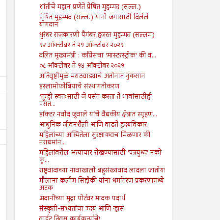
शांतीचे महान प्रणेते प्रेषित मुहम्मद (सल्ल.)
प्रेषित मुहम्मद (सल्ल.) यांनी जगासाठी दिलेले
योगदान
धुरंधर राजकारणी पैगंबर हजरत मुहम्मद (सल्लम)
१५ ऑक्टोबर ते २१ ऑक्टोबर २०२१
दलित मुख्यमंत्री : काँग्रेसचा 'मास्टरस्ट्रोक' की व...
०८ ऑक्टोबर ते १४ ऑक्टोबर २०२१
अतिवृष्टीमुळे मराठवाड्याचे अतोनात नुकसान
इस्लामोफोबियाचे संस्थागतीकरण
‘तुम्ही स्वतःसाठी जे पसंत करता ते भावांसाठीही
पसंत...
डॉक्टर नवीद जुवाले यांचे वैद्यकीय क्षेत्रात स्पृहण...
आधुनिक जीवनशैली आणि वाढते हृदयविकार
महिलांच्या अस्मितेला सुरक्षाकवच मिळणार की
नराधमांन...
महिलांवरील अत्याचार रोखण्यासाठी 'पत्रयुध्द' नको
कृ...
राष्ट्रवादाच्या नावाखाली बहुसंख्यवाद लादला जातोय!
मौलाना कलीम सिद्दीकी यांना धर्मांतरण प्रकरणामध्ये
अटक
अदानींच्या मुद्रा पोर्टवर मादक पदार्थ
09
16
Aug
Aug
2024
2024
संस्कृती-सभ्यतांचा उदय आणि ऱ्हास
वाईट दिवस कार्यकर्त्यांचे!