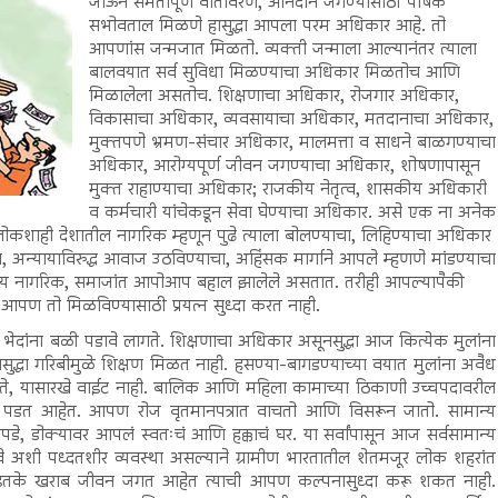
जाऊन समतापूर्ण वातावरण, आनंदाने जगण्यासाठी पोषक
सभोवताल मिळणे हासुद्धा आपला परम अधिकार आहे. तो
आपणांस जन्मजात मिळतो. व्यक्ती जन्माला आल्यानंतर त्याला
बालवयात सर्व सुविधा मिळण्याचा अधिकार मिळतोच आणि
मिळालेला असतोच. शिक्षणाचा अधिकार, रोजगार अधिकार,
विकासाचा अधिकार, व्यवसायाचा अधिकार, मतदानाचा अधिकार,
मुक्तपणे भ्रमण-संचार अधिकार, मालमत्ता व साधने बाळगण्याचा
अधिकार, आरोग्यपूर्ण जीवन जगण्याचा अधिकार, शोषणापासून
मुक्त राहाण्याचा अधिकार; राजकीय नेतृत्व, शासकीय अधिकारी
व कर्मचारी यांचेकडून सेवा घेण्याचा अधिकार. असे एक ना अनेक
शाही देशातील नागरिक म्हणून पुढे त्याला बोलण्याचा, लिहिण्याचा अधिकार
ा, अन्यायाविरुद्ध आवाज उठविण्याचा, अहिंसक मार्गाने आपले म्हणणे मांडण्याचा
्य नागरिक, समाजांत आपोआप बहाल झालेले असतात. तरीही आपल्यापैकी
आपण तो मिळविण्यासाठी प्रयत्न सुध्दा करत नाही.
भेदांना बळी पडावे लागते. शिक्षणाचा अधिकार असूनसुद्धा आज कित्येक मुलांना
ुद्धा गरिबीमुळे शिक्षण मिळत नाही. हसण्या-बागडण्याच्या वयात मुलांना अवैध
गते, यासारखे वाईट नाही. बालिक आणि महिला कामाच्या ठिकाणी उच्चपदावरील
ी पडत आहेत. आपण रोज वृतमानपत्रात वाचतो आणि विसरून जातो. सामान्य
डे, डोक्यावर आपलं स्वतःचं आणि हक्काचं घर. या सर्वांपासून आज सर्वसामान्य
हावे अशी पध्दतशीर व्यवस्था असल्याने ग्रामीण भारतातील शेतमजूर लोक शहरांत
 इतके खराब जीवन जगत आहेत त्याची आपण कल्पनासुध्दा करू शकत नाही.