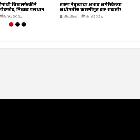
ोपांची चिखलफेकीने
तरुण नेतृत्वाचा अभाव अमेरिकेच्या
 तोडफोड, निव्वळ गलथान
अधोगतीस कारणीभूत ठरू शकतो?
े जनसेवेचा बट्ट्याबोळ...!
8/16/2024
Shodhan
8/9/2024