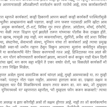
यावर आणण्यासाठी ओंजळीरुपी मार्गदर्शन करणे गरजेचे आहे, तरच कार्यकर्तारूपी
रा म्हणजे कार्यकर्ता. काही ठिकाणी आपण बघतो काही कार्यकर्ते परस्थितीमुळे
ा भुलभुलैया आश्वासनांना बळी पडतात. काही जण फक्त पदासाठी आणि खोटा आव
क कार्यकर्ता, टी-शर्ट, विविध ग्रुप तयार होतात. आंदोलन, मोर्चा, दंगेधोपे,
्या वेळी त्यात शिक्षण पूर्ण झालेले तरूण यांच्यावर पोलीस केस दाखल होते.
्ठा खराब, त्यामुळे लग्न नाही. मग व्यसनाधीनता, गुंडगिरी, अवैध धंदे अशा विविध
चा, संघटनेचा, सेवाभावी संस्था, युनियन यांचा तो कार्यकर्ता आहे त्याचा प्रमुख
ा वेळी स्वतःची जमीन गहाण ठेवून विकून आपल्या मुलांना कचेरीतून सोडवून
ा कार्यकर्त्यांचे नेते? विचार करण्याची गरज आहे. डिजिटलवर नाव आलं की
 मग पोरगं कोणाचातरी कार्यकर्ता झाला, व्याजाने कर्ज काढून गाडी घेऊन दिली
यांचा खर्च. मग काय सहा महिने ते एका वर्षात शेती, घर विकलेले कार्यकर्ते मी
उत्तर निश्चित मिळेल.
णत असेल तुमचं सामाजिक कार्य चांगलं आहे, तुम्ही आमच्याकडे या. तर तुम्ही
 नको. पदातून नोटा पडत नाहीत. आमच्या हाताला काम द्या. एखादा सक्षम व
म्हाला चार पैसे मिळविण्याचे साधन तयार करून द्या. मग बघा, जो तुम्हाला
ेत, युनियनमध्ये या’ म्हणणारा म्हणील, ‘मी तुम्हाला फोन करून कळवतो.’ त्याचा
ना अध्यक्ष व इतर कोणीही असो तो सक्षम होणार आहे. नाही तर जो कार्यकर्त्यांना