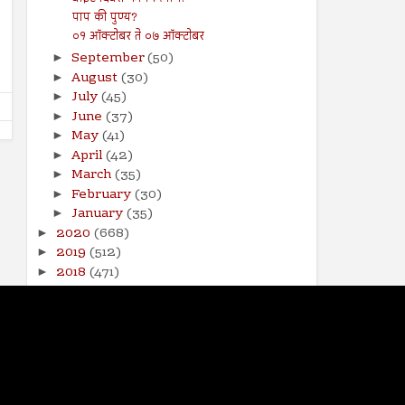
आपत्तीग्रस्त शेतकऱ्यांच्या पाठीशी सरकारने
शाश्वत जल व्यवस्थापन
पाप की पुण्य?
खंबीरपणे उभे राहावे...!
Shodhan
8/16/2024
०१ ऑक्टोबर ते ०७ ऑक्टोबर
Shodhan
8/9/2024
September
(50)
►
August
(30)
►
July
(45)
►
June
(37)
►
May
(41)
►
April
(42)
►
March
(35)
►
February
(30)
►
January
(35)
►
2020
(668)
►
2019
(512)
►
2018
(471)
►
2017
(141)
►