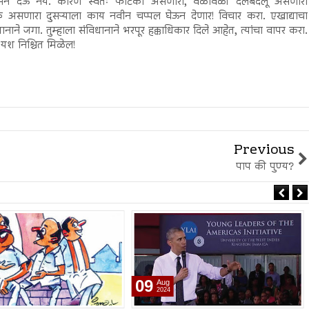
आश्वासन देऊ नये. कारण स्वतः फाटका असणारा, वेळोवेळी दलबदलू असणारा
टकं असणारा दुसऱ्याला काय नवीन चप्पल घेऊन देणार! विचार करा. एखाद्याचा
ानाने जगा. तुम्हाला संविधानाने भरपूर हक्काधिकार दिले आहेत, त्यांचा वापर करा.
 यश निश्चित मिळेल!
Previous
पाप की पुण्य?
09
Aug
2024