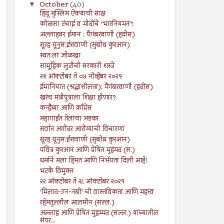
October
(40)
▼
हिंदू मुस्लिम ऐक्याची साक्ष
कोळसा टंचाई व मोदींचे ‘भारनियमन’!
अल्लाहवर ईमान : पैगंबरवाणी (हदीस)
सूरह यूनुस:ईशवाणी (सुबोध कुरआन)
स्वत:ला ओळखा
सामूहिक लुटीची सरकारी शस्त्रे
२९ ऑक्टोबर ते ०४ नोव्हेंबर २०२१
ईमानियात (श्रद्धाशीलता): पैगंबरवाणी (हदीस)
खरंच मंत्रीपुत्राला शिक्षा होणार?
कन्हैय्या आणि काँग्रेस
महागाईत तेलाचा भडका
सर्वात अगोदर आरोग्याची विचारणा
सूरह यूनुस:ईशवाणी (सुबोध कुरआन)
पवित्र कुरआन आणि प्रेषित मुहंमद (स.)
धर्माने मला हिंमत आणि निर्भयता दिली आहे!
भटके विमुक्त
२२ ऑक्टोबर ते २८ ऑक्टोबर २०२१
'मिलाद-उन-नबी' ची वास्तविकता आणि महत्त्व
रहेमतुल्लील आलमीन (सल्ल.)
अल्लाह आणि प्रेषित मुहम्मद (सल्ल.) यांच्यातील
संपर...