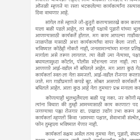
ओंजळी म्हणजे या रस्ता भटकलेल्या कार्यकर्त्यांना रस्त्
दिवा वाचणार आहे.
सांगेल तसे म्हणजे जी-हुजुरी करण्यासारखे काम करणा
याला बळी पडले आहेत, तर काही पक्षाचे पुढारी यांच्य
आणण्यासाठी कार्यकर्ते होतात. मग काय आपल्या गाडीवर अमु
जाळपोळ यासाठी अशा कार्यकर्त्यांचा वापर केला जातो. त
भविष्यात कोठेही नोकरी नाही, जनसामान्यांच्या मनात प्रतिष
मार्गाला असे तरूण लागतात. त्या वेळी ज्या नेत्याचा, पक्षा
बघायलासुध्दा कोर्टात, पोलीस स्टेशनला जात नाही. त्य
आणणारे आई-वडील मी बघितले आहेत. मग आता कुठं गेले य
कार्यकर्ता स्वतःला नेता समजतो. आई-वडील रोजगार करतात.
जाते. मग गाडीप्रमाणे कपडे बुट. सोबत असणारे कार्यकर्ते 
बघितले आहेत. आता कुठ आहे नेता तुमचा? प्रश्न मनाला करा 
कोणत्याही भुलभुलैयाला बळी पडू नका. जर कोणी म्ह
त्यांना विचारा की तुम्ही आमच्यासाठी काय करणार? पद
जगण्याचा पक्का रोजगार द्या. एखादा उद्योग उभा करून आ
कार्यकर्ता म्हणतो किंवा ‘आमच्या पक्षात, सेवाभावी संस्थ
फोन तुम्हाला भविष्यात येणार नाही.
कार्यकर्ता सक्षम असेल तरच तुमचा नेता, पुढारी, संघट