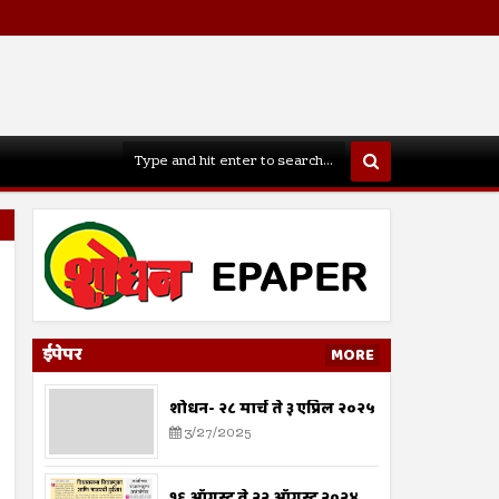
ईपेपर
MORE
शोधन- २८ मार्च ते ३ एप्रिल २०२५
3/27/2025
१६ ऑगस्ट ते २२ ऑगस्ट २०२४