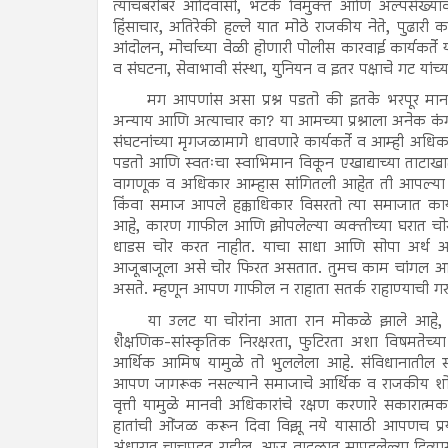
त्याचबरोबर आदिवासी, भटके विमुक्त आणि अल्पसंख्याक
हिंसाचार, अतिरेकी हल्ले यात मोठे राजकीय नेते, पुढा
आंदोलन, मोर्चाच्या वेळी होणारी पोलीस कारवाई कार्यकर्ते 
व संघटना, सेवाभावी संस्था, युनियन व इतर पक्षाचे गट या
मग आपणांस असा प्रश्न पडतो की इतके भरपूर मानव
अन्याय आणि अत्याचार का? या आमच्या प्रश्नाला अनेक कंगोर
संघटनांच्या मृगजळामागे धावणारे कार्यकर्ते व आम्ही अध
पडतो आणि स्वतःचा स्वाभिमान विकून एखाद्याच्या ताटाखालच
वागणूक व अधिकार आम्हास सांगितली आहेत ती आपल्या ड
किंवा समाज आपले हक्काधिकार विसरतो त्या समाजात कार
आहे, कारण गाफील आणि झोपलेल्या व्यक्तीच्या घरात चो
धाडस चोर करत नाहीत. याचा साधा आणि सोपा अर्थ अस
आजूबाजूला असे चोर फिरत असतात. तुमच काम चांगल आहे, म
असते. म्हणून आपण गाफील न राहाता सतर्क राहाण्याची ग
या उलट या चोरांना आता रान मोकळे झाले आहे, का
शैक्षणिक-सांस्कृतिक निरक्षरता, फुटिरता अशा विषमतेच्या
आर्थिक आमिष यामुळे तो भुललेला आहे. संविधानातील स
आपण जागरूक नसल्याने समाजाचे आर्थिक व राजकीय शोषण 
वृत्ती यामुळे मानवी अधिकारांचे रक्षण करणारे सकारात्मक
हातांची ओंजळ करून दिवा विझू नये यासाठी आपणच प्
अंधारात चाचपडत राहील. आज वादळात सापडलेल्या दिव्यासारख