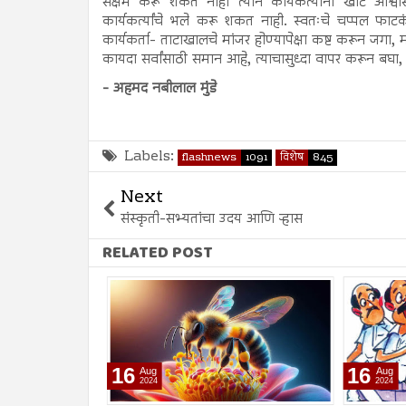
सक्षम करू शकत नाही त्याने कार्यकर्त्यांना खोटं 
कार्यकर्त्यांचे भले करू शकत नाही. स्वतःचे चप्पल फा
कार्यकर्ता- ताटाखालचे मांजर होण्यापेक्षा कष्ट करून जगा, म
कायदा सर्वांसाठी समान आहे, त्याचासुध्दा वापर करून बघा,
- अहमद नबीलाल मुंडे
Labels:
flashnews
1091
विशेष
845
Next
संस्कृती-सभ्यतांचा उदय आणि ऱ्हास
RELATED POST
16
16
Aug
Aug
2024
2024