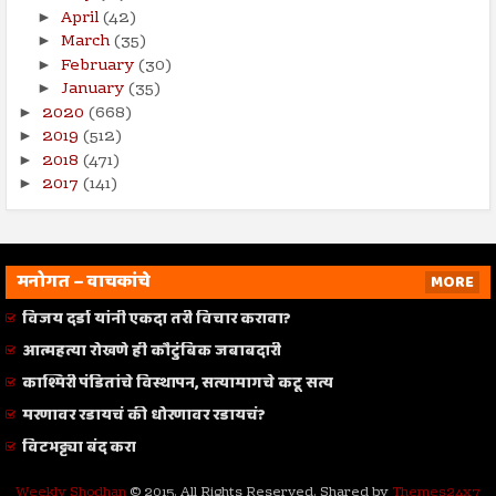
April
(42)
►
March
(35)
►
February
(30)
►
January
(35)
►
2020
(668)
►
2019
(512)
►
2018
(471)
►
2017
(141)
►
मनोगत – वाचकांचे
MORE
विजय दर्डा यांनी एकदा तरी विचार करावा?
आत्महत्या रोखणे ही कौटुंबिक जबाबदारी
काश्मिरी पंडितांचे विस्थापन, सत्यामागचे कटू सत्य
मरणावर रडायचं की धोरणावर रडायचं?
विटभट्ट्या बंद करा
Weekly Shodhan
© 2015. All Rights Reserved. Shared by
Themes24x7