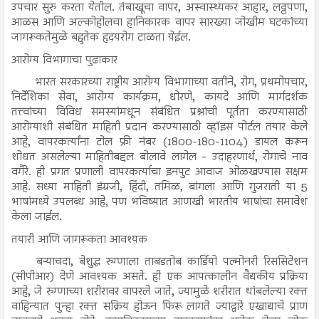
उपचार सुरु करता येतील. तंबाखूचा वापर, अस्वास्थ्यकर आहार, लठ्ठपणा,
आळस आणि अल्कोहोलचा हानिकारक वापर सारख्या जोखीम घटकांच्या
जागरूकतेमुळे बहुतेक हृदयरोग टाळता येईल.
आरोग्य विभागाचा पुढाकार
भारत सरकारच्या राष्ट्रीय आरोग्य विभागाच्या वतीने, रोग, प्रथमोपचार,
निर्देशिका सेवा, आरोग्य कार्यक्रम, धोरणे, कायदे आणि मार्गदर्शक
तत्त्वांच्या विविध समस्यांमधून संबंधित प्रश्नांची पूर्तता करण्यासाठी
आरोग्याशी संबंधित माहिती प्रदान करण्यासाठी व्हॉइस पोर्टल तयार केले
आहे, वापरकर्त्यांना टोल फ्री नंबर (1800-180-1104) डायल करून
शोधत असलेल्या माहितीबद्दल बोलावे लागेल - उदाहरणार्थ, रोगाचे नाव
वगैरे. ही प्रगत प्रणाली वापरकर्त्याचा इनपुट आवाज ओळखण्यास सक्षम
आहे. सध्या माहिती इंग्रजी, हिंदी, तमिळ, बांगला आणि गुजराती या 5
भाषांमध्ये उपलब्ध आहे, पण भविष्यात आणखी भारतीय भाषांचा समावेश
केला जाईल.
तयारी आणि जागरूकता आवश्यक
बऱ्याचदा, बेशुद्ध रुग्णाला ताबडतोब कार्डियो पल्मोनरी रिससिटेशन
(सीपीआर) देणे आवश्यक असते. ही एक आपत्कालीन वैद्यकीय प्रक्रिया
आहे, जे रुग्णाच्या शरीरावर वापरले जाते, ज्यामुळे शरीरात थांबलेल्या रक्त
वाहिन्यात पुन्हा रक्त सक्रिय होऊन फिरू लागते ज्याद्वारे एखाद्याचे प्राण