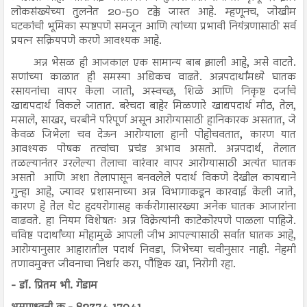
लोकसंख्येच्या तुलनेत 20-50 टक्के जास्त आहे. म्हणूनच, जोखीम
घटकांची भूमिका स्पष्टपणे समजून आणि त्यांच्या प्रभावी नियंत्रणासाठी सर्व
प्रयत्न सक्रियपणे करणे आवश्यक आहे.
अन्न भेसळ ही आजकाल एक सामान्य बाब झाली आहे, असे वाटते.
सणांच्या काळात ही समस्या अधिकच वाढते. अन्नपदार्थांमध्ये घातक
रसायनांचा वापर केला जातो, अस्वच्छ, शिळे आणि निकृष्ट दर्जाचे
खाद्यपदार्थ विकले जातात. बरेचदा बाहेर मिळणारे खाद्यपदार्थ मीठ, तेल,
मसाले, साखर, चरबीने परिपूर्ण असून आरोग्यासाठी हानिकारक असतात, जे
केवळ जिभेला चव देऊन आरोग्याला हानी पोहोचवतात, कारण यात
आवश्यक पोषक तत्वांचा प्रचंड अभाव असतो. अन्नपदार्थ, तेलात
तळल्यानंतर उरलेल्या तेलाचा वारंवार वापर आरोग्यासाठी अत्यंत घातक
असतो आणि अशा तेलापासून बनवलेले पदार्थ विकणे देखील कायद्याने
गुन्हा आहे, ज्यावर प्रशासनाच्या अन्न विभागाकडून कारवाई केली जाते,
कारण हे तेल थेट हृदयरोगासह कर्करोगासारख्या अनेक घातक आजारांना
वाढवते. हा नियम विशेषतः अन्न विक्रेत्यांनी काटेकोरपणे पाळला पाहिजे.
चविष्ट पदार्थांच्या मोहामुळे आपली जीभ आपल्यासाठी सर्वात घातक आहे,
आरोग्यानुसार आहारातील पदार्थ निवडा, जिभेच्या चवीनुसार नाही. नेहमी
तणावमुक्त जीवनाचा निर्धार करा, पौष्टिक खा, निरोगी रहा.
- डॉ. प्रितम भी. गेडाम