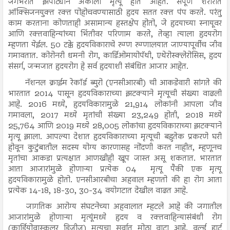
जगभरात झपाट्याने अकाली मृत्यू होत आहेत. संपूर्ण शरीरात
ऑक्सिजनयुक्त रक्त पोहोचवण्यासाठी हृदय सतत रक्त पंप करते. परंतु
काम करताना कोणताही असामान्य हस्तक्षेप होतो, जे हृदयाच्या स्नायूवर
आणि रक्तवाहिन्यांच्या भिंतीवर परिणाम करते, तेव्हा त्याला हृदयरोग
म्हणता येईल. 50 टक्के हृदयविकाराचे रुग्ण रुग्णालयात जाण्यापूर्वीच जीव
गमावतात. कोरोनरी धमनी रोग, कार्डिओमायोपॅथी, एथेरोस्क्लेरोसिस, हृदय
संसर्ग, जन्मजात हृदयरोग हे सर्व हृदयाशी संबंधित आजार आहेत.
नॅशनल क्राईम रेकॉर्ड ब्युरो (एनसीआरबी) ची आकडेवारी सांगते की
भारतात 2014 पासून हृदयविकाराच्या झटक्याने मृत्यूची संख्या वाढली
आहे. 2016 मध्ये, हृदयविकारामुळे 21,914 लोकांनी आपला जीव
गमावला, 2017 मध्ये मृतांची संख्या 23,249 होती, 2018 मध्ये
25,764 आणि 2019 मध्ये 28,005 लोकांचा हृदयविकाराच्या झटक्याने
मृत्यू झाला. आपल्या देशात हृदयविकाराच्या मृत्यूची बहुतेक प्रकरणे घरी
होवून कुटुंबातील सदस्य योग्य कारणासह नोंदणी करत नाहीत, म्हणूनच
मृतांचा आकडा प्रत्यक्षात आणखीही खूप जास्त असू शकतात. भारतात
आता आजारांमुळे होणाऱ्या प्रत्येक 04 मृत्यू पैकी एक मृत्यू
हृदयविकारामुळे होतो. एनसीआरबीचा अहवाल म्हणतो की हा रोग आता
प्रत्येक 14-18, 18-30, 30-34 वयोगटात देखील वाढत आहे.
जागतिक आरोग्य संघटनेच्या अहवालात म्हटले आहे की जगातील
आजारांमुळे होणाऱ्या मृत्यूंमध्ये हृदय व रक्तवाहिन्यासंबंधी रोग
(कार्डियोवास्कुलर डिजीज) मृत्यूचा सर्वात मोठा वाटा आहे. वर्ल्ड हार्ट