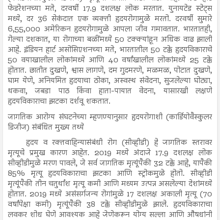
फेडरेशनच्या मते, दरवर्षी 17.9 दशलक्ष लोक मरतात. युनायटेड स्टेट्स
मध्ये, दर 36 सेकंदात एक व्यक्ती हृदयरोगामुळे मरतो. दरवर्षी सुमारे
6,55,000 अमेरिकन हृदयरोगामुळे आपला जीव गमावतात. भारतातही,
गेल्या दशकात, या रोगाच्या बळींमध्ये 50 टक्क्यांहून अधिक वाढ झाली
आहे. इंडियन हार्ट असोसिएशनच्या मते, भारतातील 50 टक्के हृदयविकाराचे
50 वयाखालील लोकांमध्ये आणि 40 वर्षांखालील लोकांमध्ये 25 टक्के
होतात. छातीत दुखणे, श्वास लागणे, दम गुदमरणे, मळमळ, पोटात दुखणे,
घाम येणे, अनियमित हृदयाचा ठोका, अस्वस्थ संवेदना, सुजलेल्या घोट्या,
थकवा, जबडा पाठ किंवा हाता-पायात वेदना, यासारखी लक्षणे
हृदयविकाराचा झटका दर्शवू शकतात.
जागतिक आरोग्य संघटनेच्या म्हणण्यानुसार हृदयरोगाशी (कार्डियोवैस्कुलर
डिजीज) संबंधित मुख्य तथ्ये
हृदय व रक्तवाहिन्यासंबंधी रोग (सीव्हीडी) हे जागतिक स्तरावर
मृत्यूचे प्रमुख कारण आहेत. 2019 मध्ये अंदाजे 17.9 दशलक्ष लोक
सीव्हीडीमुळे मरण पावले, जे सर्व जागतिक मृत्यूंपैकी 32 टक्के आहे, यापैकी
85% मृत्यू हृदयविकाराचा झटका आणि स्ट्रोकमुळे होतो. सीव्हीडी
मृत्यूंपैकी तीन चतुर्थांश मृत्यू कमी आणि मध्यम उत्पन्न असलेल्या देशांमध्ये
होतात. 2019 मध्ये असंसर्गजन्य रोगांमुळे 17 दशलक्ष अकाली मृत्यू (70
वर्षांपेक्षा कमी) मृत्यूंपैकी 38 टक्के सीव्हीडीमुळे झाले. हृदयविकाराचा
लवकर शोध घेणे आवश्यक आहे जेणेकरून योग्य सल्ला आणि औषधांनी