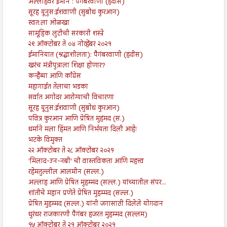
अल्लाहवर ईमान : पैगंबरवाणी (हदीस)
सूरह यूनुस:ईशवाणी (सुबोध कुरआन)
स्वत:ला ओळखा
सामूहिक लुटीची सरकारी शस्त्रे
२९ ऑक्टोबर ते ०४ नोव्हेंबर २०२१
ईमानियात (श्रद्धाशीलता): पैगंबरवाणी (हदीस)
खरंच मंत्रीपुत्राला शिक्षा होणार?
कन्हैय्या आणि काँग्रेस
महागाईत तेलाचा भडका
सर्वात अगोदर आरोग्याची विचारणा
सूरह यूनुस:ईशवाणी (सुबोध कुरआन)
पवित्र कुरआन आणि प्रेषित मुहंमद (स.)
धर्माने मला हिंमत आणि निर्भयता दिली आहे!
भटके विमुक्त
२२ ऑक्टोबर ते २८ ऑक्टोबर २०२१
'मिलाद-उन-नबी' ची वास्तविकता आणि महत्त्व
रहेमतुल्लील आलमीन (सल्ल.)
अल्लाह आणि प्रेषित मुहम्मद (सल्ल.) यांच्यातील संपर...
शांतीचे महान प्रणेते प्रेषित मुहम्मद (सल्ल.)
प्रेषित मुहम्मद (सल्ल.) यांनी जगासाठी दिलेले योगदान
धुरंधर राजकारणी पैगंबर हजरत मुहम्मद (सल्लम)
१५ ऑक्टोबर ते २१ ऑक्टोबर २०२१