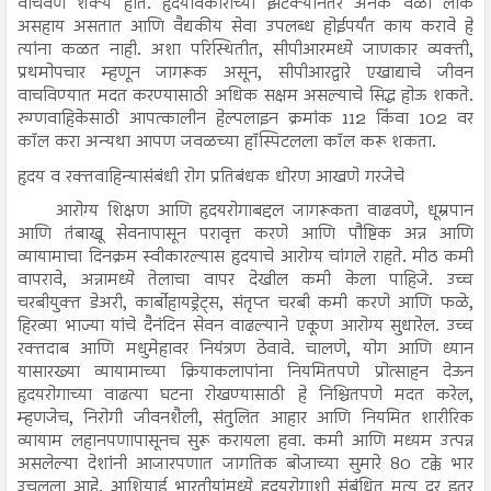
वाचवणे शक्य होते. हृदयविकाराच्या झटक्यानंतर अनेक वेळा लोक
असहाय असतात आणि वैद्यकीय सेवा उपलब्ध होईपर्यंत काय करावे हे
त्यांना कळत नाही. अशा परिस्थितीत, सीपीआरमध्ये जाणकार व्यक्ती,
प्रथमोपचार म्हणून जागरूक असून, सीपीआरद्वारे एखाद्याचे जीवन
वाचविण्यात मदत करण्यासाठी अधिक सक्षम असल्याचे सिद्ध होऊ शकते.
रुग्णवाहिकेसाठी आपत्कालीन हेल्पलाइन क्रमांक 112 किंवा 102 वर
कॉल करा अन्यथा आपण जवळच्या हॉस्पिटलला कॉल करू शकता.
हृदय व रक्तवाहिन्यासंबंधी रोग प्रतिबंधक धोरण आखणे गरजेचे
आरोग्य शिक्षण आणि हृदयरोगाबद्दल जागरूकता वाढवणे, धूम्रपान
आणि तंबाखू सेवनापासून परावृत्त करणे आणि पौष्टिक अन्न आणि
व्यायामाचा दिनक्रम स्वीकारल्यास हृदयाचे आरोग्य चांगले राहते. मीठ कमी
वापरावे, अन्नामध्ये तेलाचा वापर देखील कमी केला पाहिजे. उच्च
चरबीयुक्त डेअरी, कार्बोहायड्रेट्स, संतृप्त चरबी कमी करणे आणि फळे,
हिरव्या भाज्या यांचे दैनंदिन सेवन वाढल्याने एकूण आरोग्य सुधारेल. उच्च
रक्तदाब आणि मधुमेहावर नियंत्रण ठेवावे. चालणे, योग आणि ध्यान
यासारख्या व्यायामाच्या क्रियाकलापांना नियमितपणे प्रोत्साहन देऊन
हृदयरोगाच्या वाढत्या घटना रोखण्यासाठी हे निश्चितपणे मदत करेल,
म्हणजेच, निरोगी जीवनशैली, संतुलित आहार आणि नियमित शारीरिक
व्यायाम लहानपणापासूनच सुरू करायला हवा. कमी आणि मध्यम उत्पन्न
असलेल्या देशांनी आजारपणात जागतिक बोजाच्या सुमारे 80 टक्के भार
उचलला आहे. आशियाई भारतीयांमध्ये हृदयरोगाशी संबंधित मृत्यू दर इतर