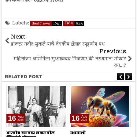
भ्रमणध्वनी क्र.- 82374 17041
Labels:
flashnews
1091
विशेष
845
Next
डॉक्टर नवीद जुवाले यांचे वैद्यकीय क्षेत्रात स्पृहणीय यश
Previous
महिलांच्या अस्मितेला सुरक्षाकवच मिळणार की नराधमांना मोकाट
रान...?
RELATED POST
16
16
Aug
Aug
2024
2024
भारतीय स्वातंत्र्य लढ्यातील
मधमाशी
श