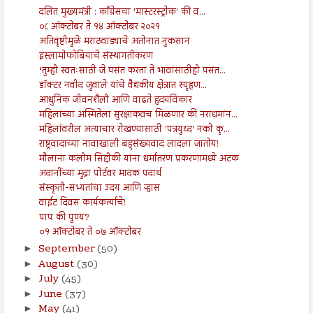
दलित मुख्यमंत्री : काँग्रेसचा 'मास्टरस्ट्रोक' की व...
०८ ऑक्टोबर ते १४ ऑक्टोबर २०२१
अतिवृष्टीमुळे मराठवाड्याचे अतोनात नुकसान
इस्लामोफोबियाचे संस्थागतीकरण
‘तुम्ही स्वतःसाठी जे पसंत करता ते भावांसाठीही पसंत...
डॉक्टर नवीद जुवाले यांचे वैद्यकीय क्षेत्रात स्पृहण...
आधुनिक जीवनशैली आणि वाढते हृदयविकार
महिलांच्या अस्मितेला सुरक्षाकवच मिळणार की नराधमांन...
महिलांवरील अत्याचार रोखण्यासाठी 'पत्रयुध्द' नको कृ...
राष्ट्रवादाच्या नावाखाली बहुसंख्यवाद लादला जातोय!
मौलाना कलीम सिद्दीकी यांना धर्मांतरण प्रकरणामध्ये अटक
अदानींच्या मुद्रा पोर्टवर मादक पदार्थ
संस्कृती-सभ्यतांचा उदय आणि ऱ्हास
वाईट दिवस कार्यकर्त्यांचे!
पाप की पुण्य?
०१ ऑक्टोबर ते ०७ ऑक्टोबर
September
(50)
►
August
(30)
►
July
(45)
►
June
(37)
►
May
(41)
►