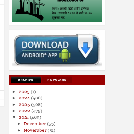
09
09
Aug
Aug
2024
2024
तरुण नेतृत्वाचा अभाव अमेरिकेच्या
आपत्तीग्रस्त शेतकऱ्यांच्या पाठी
अधोगतीस कारणीभूत ठरू शकतो?
खंबीरपणे उभे राहावे...!
Shodhan
8/9/2024
Shodhan
8/9/2024
ARCHIVE
POPULARS
2025
(1)
►
2024
(408)
►
2023
(508)
►
2022
(475)
►
2021
(469)
▼
December
(53)
►
November
(31)
►