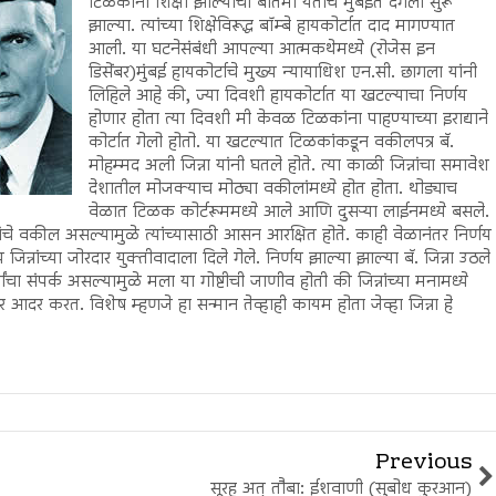
टिळकांना शिक्षा झाल्याची बातमी येताच मुंबईत दंगली सुरू
झाल्या. त्यांच्या शिक्षेविरूद्ध बॉम्बे हायकोर्टात दाद मागण्यात
आली. या घटनेसंबंधी आपल्या आत्मकथेमध्ये (रोजेस इन
डिसेंबर)मुंबई हायकोर्टाचे मुख्य न्यायाधिश एन.सी. छागला यांनी
लिहिले आहे की, ज्या दिवशी हायकोर्टात या खटल्याचा निर्णय
होणार होता त्या दिवशी मी केवळ टिळकांना पाहण्याच्या इराद्याने
कोर्टात गेलो होतो. या खटल्यात टिळकांकडून वकीलपत्र बॅ.
मोहम्मद अली जिन्ना यांनी घतले होते. त्या काळी जिन्नांचा समावेश
देशातील मोजक्याच मोठ्या वकीलांमध्ये होत होता. थोड्याच
वेळात टिळक कोर्टरूममध्ये आले आणि दुसऱ्या लाईनमध्ये बसले.
ंचे वकील असल्यामुळे त्यांच्यासाठी आसन आरक्षित होते. काही वेळानंतर निर्णय
िन्नांच्या जोरदार युक्तीवादाला दिले गेले. निर्णय झाल्या झाल्या बॅ. जिन्ना उठले
ांचा संपर्क असल्यामुळे मला या गोष्टीची जाणीव होती की जिन्नांच्या मनामध्ये
 आदर करत. विशेष म्हणजे हा सन्मान तेव्हाही कायम होता जेव्हा जिन्ना हे
Previous
सूरह अत् तौबा: ईशवाणी (सुबोध कुरआन)