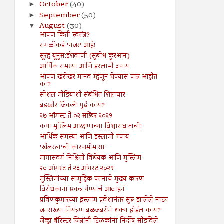
October
(40)
►
September
(50)
►
August
(30)
▼
आपण किती स्वतंत्र?
सगळीकडे ‘नजर’ आहे!
सूरह यूनुस:ईशवाणी (सुबोध कुरआन)
आर्थिक समस्या आणि इस्लामी उपाय
आपण खरोखर मानव म्हणून घेण्यास पात्र आहोत
का?
सोशल मीडियाशी संबंधित शिष्टाचार
बंडखोर जिंकले! पुढे काय?
२७ ऑगस्ट ते ०२ सप्टेंबर २०२१
कथा मुस्लिम आरक्षणाच्या विश्वासघाताची!
आर्थिक समस्या आणि इस्लामी उपाय
‘खेलरत्न’ची कारणमीमांसा
मागासवर्ग निश्चिती विधेयक आणि मुस्लिम
२० ऑगस्ट ते २६ ऑगस्ट २०२१
मुस्लिमांच्या सामुहिक पतनाचे मुख्य कारण
विरोधकांना एकत्र येण्याचे आवाहन
प्रविणकुमारच्या इस्लाम प्रवेशानंतर सुरू झालेले नाट्य
जनसंख्या नियंत्रण बळजबरीने शक्य होईल काय?
जेव्हा बॅरिस्टर जिन्नांनी टिळकांना निर्दोष सोडविले