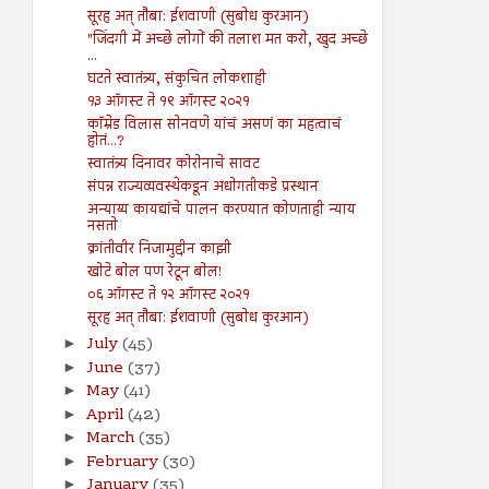
सूरह अत् तौबा: ईशवाणी (सुबोध कुरआन)
"जिंदगी में अच्छे लोगों की तलाश मत करो, खुद अच्छे
...
घटते स्वातंत्र्य, संकुचित लोकशाही
१३ ऑगस्ट ते १९ ऑगस्ट २०२१
कॉम्रेड विलास सोनवणे यांचं असणं का महत्वाचं
होतं...?
स्वातंत्र्य दिनावर कोरोनाचे सावट
संपन्न राज्यव्यवस्थेकडून अधोगतीकडे प्रस्थान
अन्याय्य कायद्यांचे पालन करण्यात कोणताही न्याय
नसतो
क्रांतीवीर निजामुद्दीन काझी
खोटे बोल पण रेटून बोल!
०६ ऑगस्ट ते १२ ऑगस्ट २०२१
सूरह अत् तौबा: ईशवाणी (सुबोध कुरआन)
July
(45)
►
June
(37)
►
May
(41)
►
April
(42)
►
March
(35)
►
February
(30)
►
January
(35)
►