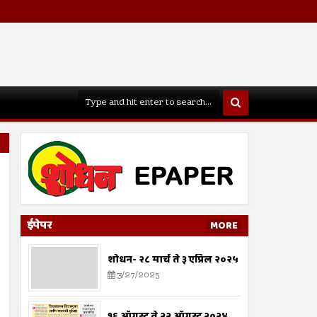
ईपेपर
MORE
शोधन- २८ मार्च ते ३ एप्रिल २०२५
3/27/2025
१६ ऑगस्ट ते २२ ऑगस्ट २०२४