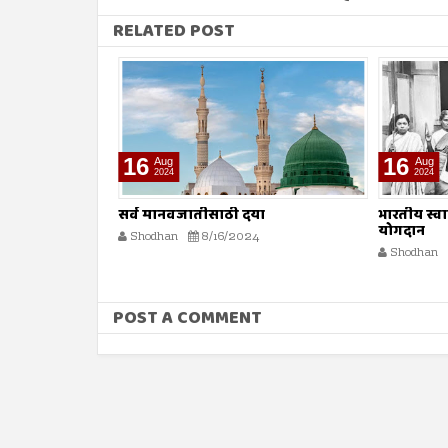
RELATED POST
16
16
Aug
Aug
2024
2024
ा
भारतीय स्वातंत्र्य लढ्यातील स्त्रियांचे
मधमाशी
योगदान
Shodhan
Shodhan
8/16/2024
POST A COMMENT