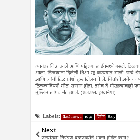
त्यानंतर जिन्ना आले आणि पहिल्या लाईनमध्ये बसले. टिळका
आला. टिळकांना दिलेली शिक्षा रद्द करण्यात आली. याचे श्रेय ज
आणि त्यांनी टिळकांशी हस्तांदोलन केले. जिन्नांशी अनेक वर्ष
टिळकांविषयी मोठा सन्मान होता. तसेच ते गोखल्यांचाही फार
मुस्लिम लीगचे नेते झाले. (एल.एस. हरदेनिया)
Labels:
flashnews
1091
विशेष
845
Next
जनसंख्या नियंत्रण बळजबरीने शक्य होईल काय?