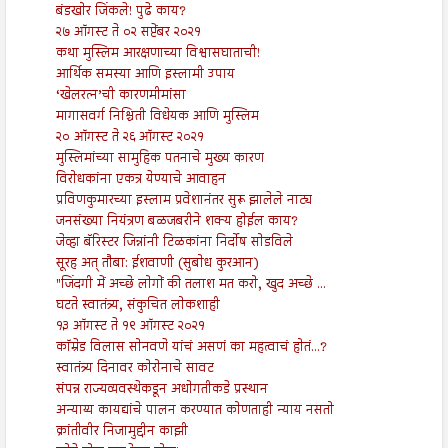
बंडखोर जिंकले! पुढे काय?
२७ ऑगस्ट ते ०२ सप्टेंबर २०२१
कथा मुस्लिम आरक्षणाच्या विश्वासघाताची!
आर्थिक समस्या आणि इस्लामी उपाय
‘खेलरत्न’ची कारणमीमांसा
मागासवर्ग निश्चिती विधेयक आणि मुस्लिम
२० ऑगस्ट ते २६ ऑगस्ट २०२१
मुस्लिमांच्या सामुहिक पतनाचे मुख्य कारण
विरोधकांना एकत्र येण्याचे आवाहन
प्रविणकुमारच्या इस्लाम प्रवेशानंतर सुरू झालेले नाट्य
जनसंख्या नियंत्रण बळजबरीने शक्य होईल काय?
जेव्हा बॅरिस्टर जिन्नांनी टिळकांना निर्दोष सोडविले
सूरह अत् तौबा: ईशवाणी (सुबोध कुरआन)
"जिंदगी में अच्छे लोगों की तलाश मत करो, खुद अच्छे ...
घटते स्वातंत्र्य, संकुचित लोकशाही
१३ ऑगस्ट ते १९ ऑगस्ट २०२१
कॉम्रेड विलास सोनवणे यांचं असणं का महत्वाचं होतं...?
स्वातंत्र्य दिनावर कोरोनाचे सावट
संपन्न राज्यव्यवस्थेकडून अधोगतीकडे प्रस्थान
अन्याय्य कायद्यांचे पालन करण्यात कोणताही न्याय नसतो
क्रांतीवीर निजामुद्दीन काझी