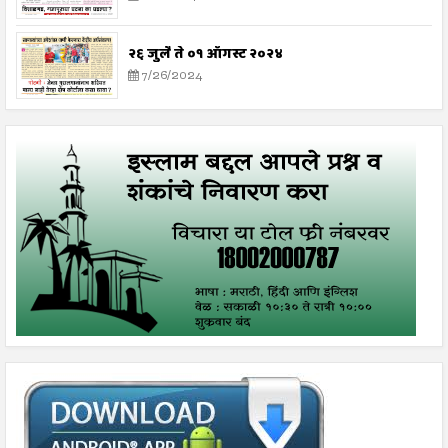
२६ जुलै ते ०१ ऑगस्ट २०२४
7/26/2024