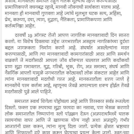
असावे. मानवतेला समर्पित राहून नैतिक मूल्यांचे रक्षण करण्यासाठी
प्रामाणिकपणे वचनबद्ध रहावे, मानवी जीवनाची सार्थकता यातच आहे.
मानवता ही मानवाची गुणवत्ता आहे ज्यांचे मूलभूत घटक सत्य, अहिंसा,
प्रेम, करुणा, दया, त्याग, शुद्धता, नैतिकता, प्रामाणिकपणा आणि
कर्तव्यनिष्ठा आहेत.
दरवर्षी 19 ऑगस्ट रोजी आपण जागतिक मानवतावादी दिन साजरा
करतो. या विशेष दिवसाचा उद्देश जगभरातील असहाय नागरिकांच्या दुर्दशा
बद्दल जागरूकता निर्माण करणे आहे. संघर्षात असलेल्यांना मदत
करण्यासाठी, आणि त्या मानवतावादी कामगारांसाठी आदर आणि समर्थन
वाढवणे जे मदतीसाठी आपला जीव धोक्यात घालतात आणि कधीकधी
प्राण सुद्धा गमावतात. युद्ध, गरिबी, भूक, रोग, अन्न समस्या, संघर्ष आणि
नैसर्गिक आपत्ती यामुळे जगभरातील कोट्यवधी लोक संकटात आहेत आणि
त्यांना मानवतावादी मदतीची गरज आहे. मानवजातीला शरण जाणे हे
मानवतेचे परम कर्तव्य आहे, म्हणूनच जेवढे आपल्याला शक्य होईल तेवढे
मदतीसाठी पुढे आले पाहिजे.
समाजात स्वार्थ शिगेला पोहोचला आहे आणि तिरस्कार सर्वत्र रुजलेला
दिसतो. फक्त एक रुपयाचा सुद्धा फायदा का नसावा, पण भेसळ करणारे
लोक समाजातील निष्पापांना स्लो पॉइझन देऊन (अन्नपदार्थांमध्ये घातक
रसायनांचा वापर आणि जे खाण्यास योग्य नाही अशा अन्नाद्वारे) गंभीर
आजारांनी ग्रस्त करून, त्यांना मृत्यू दिला जातो. प्रत्येक क्षेत्रात भ्रष्टाचार
आणि शिफारशी द्वारे काम करून घेण्याचा प्रयत्न केला जातो, स्वतःच्या