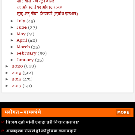
खोटे बोल पण रेटून बोल!
०६ ऑगस्ट ते १२ ऑगस्ट २०२१
सूरह अत् तौबा: ईशवाणी (सुबोध कुरआन)
July
(45)
►
June
(37)
►
May
(41)
►
April
(42)
►
March
(35)
►
February
(30)
►
January
(35)
►
2020
(668)
►
2019
(512)
►
2018
(471)
►
2017
(141)
►
मनोगत – वाचकांचे
MORE
विजय दर्डा यांनी एकदा तरी विचार करावा?
आत्महत्या रोखणे ही कौटुंबिक जबाबदारी