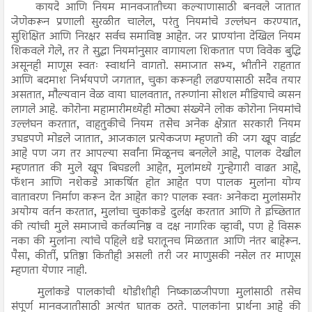
कायदे आणि नियम मानवजातीच्या कल्याणासाठी बनवले जातात
जेणेकरून प्रणाली सुरळीत चालेल, परंतु नियमांचे उल्लंघन करण्यात,
सुशिक्षित आणि निरक्षर सर्वच समाविष्ट आहेत. जर प्राण्यांना देखिल नियम
शिकवले गेले, तर ते सुद्धा नियमांनुसार वागायला शिकतात पण विवेक बुद्धि
असूनही माणूस स्वतः स्वार्थाने वागतो. समाजात सभ्य, भीतीने राहतात
आणि बदमाश निर्भयपणे जगतात, चुका करूनही लढण्यासाठी सदैव तयार
असतात, मौल्यवान वेळ वाया घालवतात, तरुणांना सोशल मीडियाचे व्यसन
लागले आहे. कोरोना महामारीमध्येही मोठ्या संख्येने लोक कोरोना नियमांचे
उल्लंघन करतात, वाहतुकीचे नियम तसेच अनेक क्षेत्रात सरकारी नियम
उघडपणे मोडले जातात, आजकाल प्रत्येकजण म्हणतो की जग खूप वाईट
आहे पण जग तर आपल्या सर्वांना मिळूनच बनलेले आहे, पालक देखील
म्हणतात की मुले खूप बिघडली आहेत, मुलांमध्ये गुन्हेगारी वाढत आहे,
फॅशन आणि नशेकडे आकर्षित होत आहेत पण पालक मुलांना योग्य
वातावरण निर्माण करून देत आहेत का? पालक स्वतः अनेकदा मुलांसमोर
अयोग्य वर्तन करतात, मुलांचा चुकांकडे दुर्लक्ष करतात आणि ते इच्छितात
की त्यांची मुले समाजाचे कर्तव्यनिष्ठ व दक्ष नागरिक व्हावी, पण हे विसरू
नका की मुलांना त्यांचे पहिले धडे घरातूनच मिळतात आणि नंतर बाहेरून.
पैसा, कीर्ती, प्रतिष्ठा कितीही असली तरी जर माणुसकी नसेल तर माणूस
म्हणता येणार नाही.
मुलांकडे पालकांची थोडीशीही निष्काळजीपणा मुलांसाठी तसेच
संपूर्ण मानवजातीसाठी अत्यंत घातक ठरते. पालकांना प्रार्थना आहे की