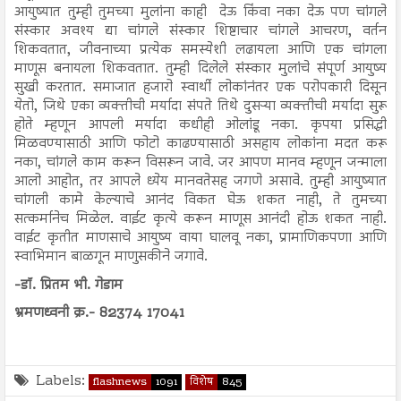
आयुष्यात तुम्ही तुमच्या मुलांना काही देऊ किंवा नका देऊ पण चांगले
संस्कार अवश्य द्या चांगले संस्कार शिष्टाचार चांगले आचरण, वर्तन
शिकवतात, जीवनाच्या प्रत्येक समस्येशी लढायला आणि एक चांगला
माणूस बनायला शिकवतात. तुम्ही दिलेले संस्कार मुलांचे संपूर्ण आयुष्य
सुखी करतात. समाजात हजारो स्वार्थी लोकांनंतर एक परोपकारी दिसून
येतो, जिथे एका व्यक्तीची मर्यादा संपते तिथे दुसऱ्या व्यक्तीची मर्यादा सुरू
होते म्हणून आपली मर्यादा कधीही ओलांडू नका. कृपया प्रसिद्धी
मिळवण्यासाठी आणि फोटो काढण्यासाठी असहाय लोकांना मदत करू
नका, चांगले काम करून विसरून जावे. जर आपण मानव म्हणून जन्माला
आलो आहोत, तर आपले ध्येय मानवतेसह जगणे असावे. तुम्ही आयुष्यात
चांगली कामे केल्याचे आनंद विकत घेऊ शकत नाही, ते तुमच्या
सत्कर्मानेच मिळेल. वाईट कृत्ये करून माणूस आनंदी होऊ शकत नाही.
वाईट कृतीत माणसाचे आयुष्य वाया घालवू नका, प्रामाणिकपणा आणि
स्वाभिमान बाळगून माणुसकीने जगावे.
-डॉ. प्रितम भी. गेडाम
भ्रमणध्वनी क्र.- 82374 17041
Labels:
flashnews
1091
विशेष
845