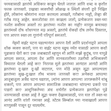
फायद्यासाठी इतरांचे अधिकार काढून घेतले जातात आणि शब्द व कृतीत
फरक जाणवतो. एखाद्या व्यक्तीची ओळख व स्थिती संपत्ती द्वारे निश्चित
होते, लोकांना श्रीमंतांना मदत करायला आवडते, गरीबांना नाही, जेव्हा की
गरीब गरजू आहेत. कमजोरांवर राग काढला जातो, प्रत्येकजण स्वतःच्या
नजरेत सर्वोत्तम असतो तर इतरांच्या नजरेत का नाही? माणूस बऱ्याचदा
इतरांमध्ये दोष शोधण्यात मग्न असतो, इतरांचे शेकडो दोष लगेच दिसतात,
पण आपण स्वतःला गुणांनी परिपूर्ण समजतो.
नेहमी वाईट घटना घडल्यानंतर आपण रॅली आणि प्रदर्शनाद्वारे आपला
शोक व्यक्त करतो, पण या वाईट घटना घडूच नयेत यासाठी आपण कधी
पुढाकार घेतो का? एक जबाबदारी म्हणून मी आणि माझे कुटुंब, पण यापुढे
आपला समाज, आपला देश आणि मानवजातीच्या उन्नतीची अभिव्यक्ती
विचारात घेतली आहे का? निरागस मुले इतरांच्या आनंदात आनंदी आणि
इतरांच्या दुःखात दुःखी वाटतात, पण मोठे असून सुद्धा आपल्याला
इतरांच्या सुख-दु:खात तीच भावना जाणवते का? अनेकदा आपल्या
आजूबाजूला अवैध घटना घडतात, ज्यांना आपण आपल्या जागरूकतेने थांबू
शकतो, पण आपण आपल्या सामाजिक जबाबदाऱ्या चांगल्या प्रकारे पार
पाडतो का? आधुनिकतेच्या अंध शर्यतीत प्रत्येकजण इतरांपेक्षा पुढे
जाण्यासाठी धावत आहे ते सुद्धा फक्त देखाव्यासाठी, पण यात तो स्वतःचा
आनंद आणि शांती गमावत आहे. स्टेटस सिम्बॉल च्या नावाखाली आपण
माणुसकी पासून दूर चाललोय.