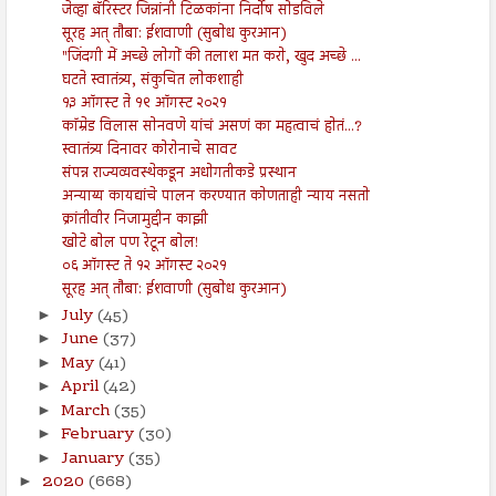
जेव्हा बॅरिस्टर जिन्नांनी टिळकांना निर्दोष सोडविले
सूरह अत् तौबा: ईशवाणी (सुबोध कुरआन)
"जिंदगी में अच्छे लोगों की तलाश मत करो, खुद अच्छे ...
घटते स्वातंत्र्य, संकुचित लोकशाही
१३ ऑगस्ट ते १९ ऑगस्ट २०२१
कॉम्रेड विलास सोनवणे यांचं असणं का महत्वाचं होतं...?
स्वातंत्र्य दिनावर कोरोनाचे सावट
संपन्न राज्यव्यवस्थेकडून अधोगतीकडे प्रस्थान
अन्याय्य कायद्यांचे पालन करण्यात कोणताही न्याय नसतो
क्रांतीवीर निजामुद्दीन काझी
खोटे बोल पण रेटून बोल!
०६ ऑगस्ट ते १२ ऑगस्ट २०२१
सूरह अत् तौबा: ईशवाणी (सुबोध कुरआन)
July
(45)
►
June
(37)
►
May
(41)
►
April
(42)
►
March
(35)
►
February
(30)
►
January
(35)
►
2020
(668)
►