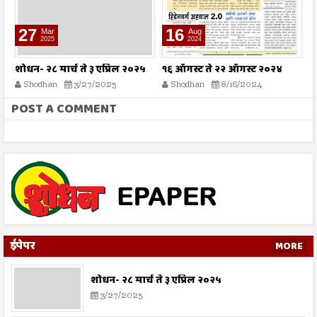
16
09
Aug
Aug
2024
2024
१६ ऑगस्ट ते २२ ऑगस्ट २०२४
०९ ऑगस्ट ते १५ ऑगस्ट २०२४
०
Shodhan
8/16/2024
Shodhan
8/9/2024
POST A COMMENT
ईपेपर
MORE
शोधन- २८ मार्च ते ३ एप्रिल २०२५
3/27/2025