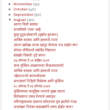
November
(31)
►
October
(40)
►
September
(50)
►
August
(30)
▼
आपण किती स्वतंत्र?
सगळीकडे ‘नजर’ आहे!
सूरह यूनुस:ईशवाणी (सुबोध कुरआन)
आर्थिक समस्या आणि इस्लामी उपाय
आपण खरोखर मानव म्हणून घेण्यास पात्र आहोत का?
सोशल मीडियाशी संबंधित शिष्टाचार
बंडखोर जिंकले! पुढे काय?
२७ ऑगस्ट ते ०२ सप्टेंबर २०२१
कथा मुस्लिम आरक्षणाच्या विश्वासघाताची!
आर्थिक समस्या आणि इस्लामी उपाय
‘खेलरत्न’ची कारणमीमांसा
मागासवर्ग निश्चिती विधेयक आणि मुस्लिम
२० ऑगस्ट ते २६ ऑगस्ट २०२१
मुस्लिमांच्या सामुहिक पतनाचे मुख्य कारण
विरोधकांना एकत्र येण्याचे आवाहन
प्रविणकुमारच्या इस्लाम प्रवेशानंतर सुरू झालेले नाट्य
जनसंख्या नियंत्रण बळजबरीने शक्य होईल काय?