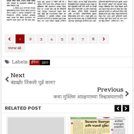
1
2
3
4
5
6
7
8
view all
Labels:
ईपेपर
320
Next
बंडखोर जिंकले! पुढे काय?
Previous
कथा मुस्लिम आरक्षणाच्या विश्वासघाताची!
RELATED POST