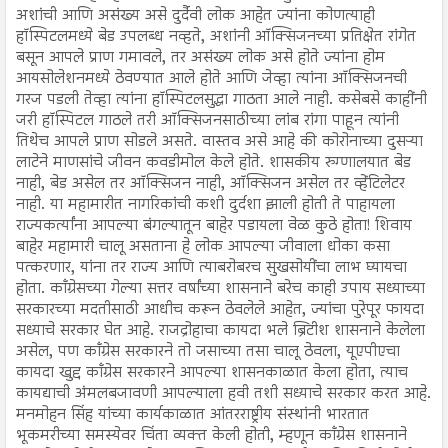
अशांची आणि असंख्य असे दुर्दैवी लोक आहेत ज्यांना कोणत्याही
हॉस्पिटलमध्ये बेड उपलब्ध नव्हते, अशांनी ऑक्सिजनच्या प्रतिक्षेत रांगेत
बसून आपले प्राण गमावले, तर असंख्य लोक असे होते ज्यांना होम
आयसोलेशनमध्ये ठेवण्यात आले होते आणि जेव्हा त्यांना ऑक्सिजनची
गरज पडली तेव्हा त्यांना हॉस्पिटलसुद्धा गाठता आले नाही. कसेबसे काहींनी
जरी हॉस्पिटल गाठले तरी ऑक्सिजनसाठीच्या लांब रांगा पाहून त्यांनी
तिथेच आपले प्राण सोडले असते. वास्तव असे आहे की कोरोनाच्या दुसऱ्या
लाटेने माणसांचे जीवन कवडीमोल केले होते. शासकीय रुग्णालयात बेड
नाही, बेड असेल तर ऑक्सिजन नाही, ऑक्सिजन असेल तर व्हेंटिलेटर
नाही. या महामारीत नागरिकांची कशी दुर्दशा झाली होती ते पाहायला
राज्यकर्त्यांना आपल्या बंगल्यातून बाहेर पडायला वेळ कुठे होता! शिवाय
बाहेर महामारी चालू असताना हे लोक आपल्या जीवाला धोका कसा
पत्करणार, यांना तर राज्य आणि त्याबरोबरच सुखसोयींचा लाभ घ्यायचा
होता. काँग्रेसच्या गेल्या सत्तर वर्षांच्या शासनाने बरेच काही उपाय सध्याच्या
सरकारच्या मदतीसाठी आधीच करून ठेवलेले आहेत, ज्यांचा पुरेपूर फायदा
सध्याचे सरकार घेत आहे. राजद्रोहाचा कायदा भले ब्रिटीश शासनाने केलेला
असेल, पण काँग्रेस सरकारने तो जसाच्या तसा चालू ठेवला, यूएपीएचा
कायदा खुद्द काँग्रेस सरकारने आपल्या शासनकाळात केला होता, त्याच
कायद्याची अंमलबजावणी आपल्याला हवी तशी सध्याचे सरकार करत आहे.
मनमोहन सिंह यांच्या कार्यकाळात आंतरराष्ट्रीय संस्थांनी भारतात
भूकमरीच्या समस्येवर चिंता व्यक्त केली होती, म्हणून काँग्रेस शासनाने