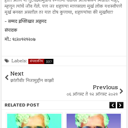
होता आणि या तुटवड्यामुळेच रुग्णांना वेळेवर ऑक्सिजन मिळाले नाही,
म्हणून त्यांचे जीव गेले. पण जर शहाण्या माणसाला मूर्ख लोक यशस्वीपणे
मूर्ख बनवत असतील तर यात दोष कुणाचा, शहाण्यांचा की मूर्खांचा?
- सय्यद इफ्तिखार अहमद
संपादक
मो.: ९८२०१२१२०७
Labels:
संपादकीय
337
Next
क्रांतीवीर निजामुद्दीन काझी
Previous
०६ ऑगस्ट ते १२ ऑगस्ट २०२१
RELATED POST