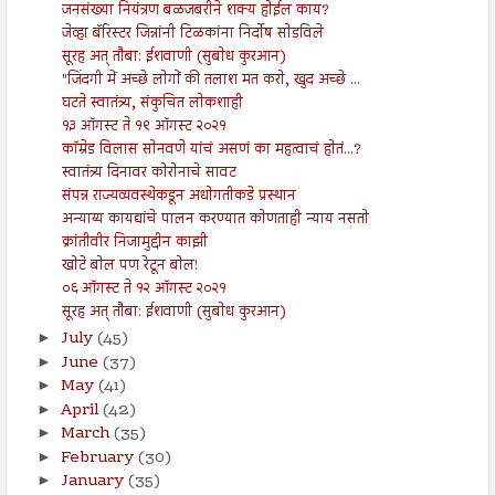
जनसंख्या नियंत्रण बळजबरीने शक्य होईल काय?
जेव्हा बॅरिस्टर जिन्नांनी टिळकांना निर्दोष सोडविले
सूरह अत् तौबा: ईशवाणी (सुबोध कुरआन)
"जिंदगी में अच्छे लोगों की तलाश मत करो, खुद अच्छे ...
घटते स्वातंत्र्य, संकुचित लोकशाही
१३ ऑगस्ट ते १९ ऑगस्ट २०२१
कॉम्रेड विलास सोनवणे यांचं असणं का महत्वाचं होतं...?
स्वातंत्र्य दिनावर कोरोनाचे सावट
संपन्न राज्यव्यवस्थेकडून अधोगतीकडे प्रस्थान
अन्याय्य कायद्यांचे पालन करण्यात कोणताही न्याय नसतो
क्रांतीवीर निजामुद्दीन काझी
खोटे बोल पण रेटून बोल!
०६ ऑगस्ट ते १२ ऑगस्ट २०२१
सूरह अत् तौबा: ईशवाणी (सुबोध कुरआन)
July
(45)
►
June
(37)
►
May
(41)
►
April
(42)
►
March
(35)
►
February
(30)
►
January
(35)
►