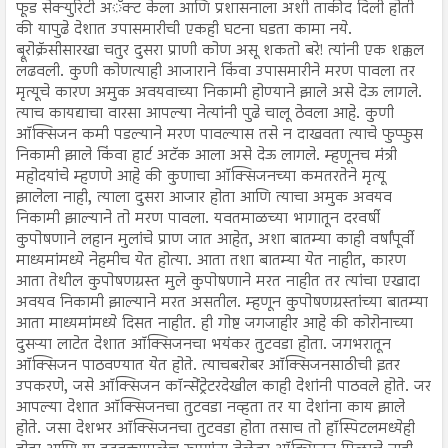
फूड सेक्युरिटी अॅक्ट केला आणि प्रशासनाला अशी ताकीद दिली होती
की यापुढे देशात उपासमारीची एकही घटना घडता कामा नये.
ब्रूरोक्रॅसीसारखा चतुर दुसरा प्राणी कोण असू शकतो बरे! त्यांनी एक शक्कल
लढवली. कुणी कोणत्याही आजाराने किंवा उपासमारीने मरण पावला तर
मृत्यूचे कारण अमुक अवयवाच्या निकामी होण्याने झाले असे देऊ लागले.
त्याच कायद्याचा वारसा आपल्या नेत्यांनी पुढे चालू ठेवला आहे. कुणी
ऑक्सिजन कमी पडल्याने मरण पावल्यास तसे न दाखवता त्याचे फुप्फुस
निकामी झाले किंवा हार्ट अटॅक आला असे देऊ लागले. म्हणूनच मंत्री
महोदयांचे म्हणणे आहे की कुणाचा ऑक्सिजनच्या कमतरतेने मृत्यू
झालेला नाही, त्याला दुसरा आजार होता आणि त्याचा अमुक अवयव
निकामी झाल्याने तो मरण पावला. यवतमाळच्या भागातून दरवर्षी
कुपोषणाने लहान मुलांचे प्राण जात आहेत, अशा बातम्या काही वर्षांपूर्वी
माध्यमांमध्ये नेहमीच येत होत्या. आता तशा बातम्या येत नाहीत, कारण
आता तेथील कुपोषणग्रस्त मुले कुपोषणाने मरत नाहीत तर त्यांचा एखादा
अवयव निकामी झाल्याने मरत असतील. म्हणून कुपोषणग्रस्तांच्या बातम्या
आता माध्यमांमध्ये दिसत नाहीत. ही गोष्ट जगजाहीर आहे की कोरोनाच्या
दुसऱ्या लाटेत देशात ऑक्सिजनचा भयंकर तुटवडा होता. जगभरातून
ऑक्सिजन पाठवण्यात येत होते. त्याचबरोबर ऑक्सिजनसाठीची इतर
उपकरणे, जसे ऑक्सिजन कॉन्सेंट्रेटरदेखील काही देशांनी पाठवले होते. जर
आपल्या देशात ऑक्सिजनचा तुटवडा नव्हता तर या देशांना काय झाले
होते. जसा देशभर ऑक्सिजनचा तुटवडा होता तसाच तो हॉस्पिटलमध्येही