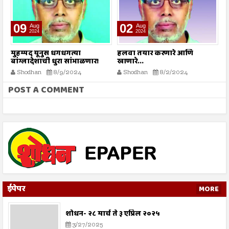
09
02
Aug
Aug
2024
2024
े
मुहम्मद यूनुस धगधगत्या
हलवा तयार करणारे आणि
सर
बांग्लादेशाची धुरा सांभाळणार!
खाणारे...
Shodhan
8/9/2024
Shodhan
8/2/2024
POST A COMMENT
ईपेपर
MORE
शोधन- २८ मार्च ते ३ एप्रिल २०२५
3/27/2025