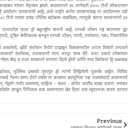
प करून शिंदे ग्रामस्थांनी या प्रकल्पाविरोधात आंदोलन पुकारले.
राडकर यांच्या नेतृत्वात झाले. कालांतराने १६ जानेवारी २००८ रोजी लोकशासन
 आंदोलन वारकऱ्यांचे आहे, असे जाहीर करीत वारकऱ्यांसह या आंदोलनात उडी
ोजी गावात प्रचंड पोलिस बंदोबस्त वाढविला, त्यामुळे संतप्त वारकऱ्यांनी २५
राज्यातील ‘डाऊ’ ही बहुराष्ट्रीय कंपनी आहे. मानवी जीवन नष्ट करण्यात ह्या
जे, दूषित केमिकल्स बनवून मानवी जीवन, पाणी, पर्यावरण, नद्या, निसर्गातील
दी असलेली, खोटे संशोधन रिपोर्ट दाखवून विकसनशील जगात विषारी उत्पादने
रकारी संशोधक, राजकारणी यांना भरपूर लाच देते. अशा प्रकारे लोकांच्या
नीला केंद्र व राज्य सरकारने मान्यता दिली होती आणि याच विरोधात हि चळवळ
ाद, मुस्लिम प्रश्नाची गुंतागुंत ही त्यांनी लिहिलेली पुस्तके आहेत. विविध
डे गेल्या सत्तर-ऐंशी वर्षात या काळात कम्युनिस्ट पक्ष मार्क्‍सवादी असण्याची
ून, नेहमी गंभीर असायचं, साहित्य – कला – संगीत आदींच वावड असणं. भयंकर
ौकट मोडीत काढून टिपिकल डावं असण्याला छेद दिला असं म्हटल्यास वावगं ठरणार
Previous