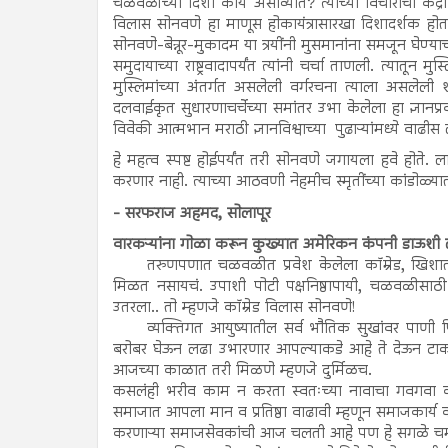
चळवळीच्या दिशा काय असाव्यात? त्याच्या विचारांचा केंद्रब
विलास सोनवणे हा माणूस होकायंत्रासारखा दिशादर्शक होत
सोनवणे-बेन्नूर-मुकादम या त्रयींनी मुसमानांना समजून घेण्या
समुदायाच्या राष्ट्रवादापर्यंत त्यांनी चर्चा ताणली. त्यातू
मुस्लिमांच्या अंतर्गत असलेली वर्गरचना त्याला असलेली श
दलवाईकृत सुधारणाचर्चेच्या समांतर उभा केलेला हा ज्ञानप
विवेकी आत्मभान मराठी ज्ञानविश्वाच्या पुढाऱ्यांमध्ये वा
हे महत्व स्पष्ट होईपर्यंत तरी सोनवणे जगायला हवे होते. 
करणार नाही. त्याच्या आठवणी नेहमीच स्मृतींच्या कांडोळ्य
- सरफराज अहमद, सोलापूर
वारकऱ्यांना गोळा करून कुख्यात अमेरिकन कंपनी डाऊशी ल
तरुणपणात चळवळीत प्रवेश केलेला कॉम्रेड, खिशा
मिळत नसायचं. उपाशी पोटी पक्षनिष्ठापायी, चळवळी
उतरला.. तो म्हणजे कॉम्रेड विलास सोनवणे!
व्यक्तिगत आयुष्यातील सर्व भौतिक सुखांवर पाण
बरोबर घेऊन लढा उभारणार आपल्याकडे आहे ते देऊन टा
आजच्या काळात तरी मिळणे म्हणजे दुर्मिळच.
कसलंही भरीव काम न करता स्वतःच्या नावाचा गवगवा करणार
समाजात आपला मान व प्रतिष्ठा वाढावी म्हणून समाजकार्य
करणाऱ्या समाजसेवकांची आज चलती आहे पण हे सगळे चमकण