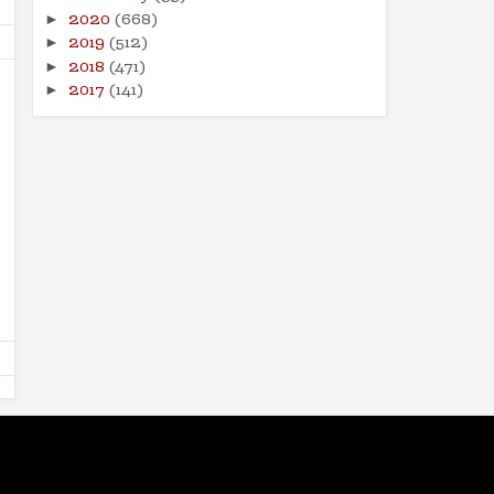
2020
(668)
►
2019
(512)
►
2018
(471)
►
2017
(141)
►
09
09
Aug
Aug
2024
2024
तरुण नेतृत्वाचा अभाव अमेरिकेच्या
आपत्तीग्रस्त शेतकऱ्यांच्या पाठी
अधोगतीस कारणीभूत ठरू शकतो?
खंबीरपणे उभे राहावे...!
Shodhan
8/9/2024
Shodhan
8/9/2024