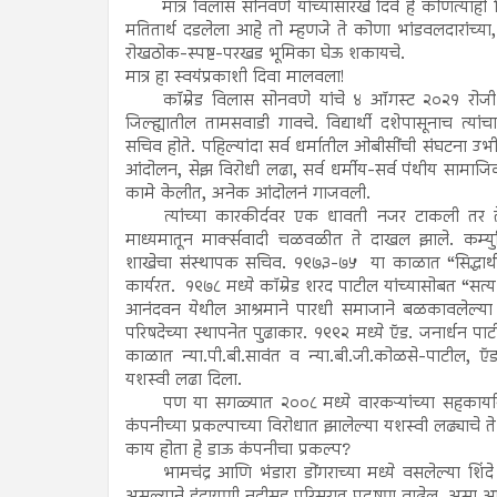
मात्र विलास सोनवणे यांच्यासारखे दिवे हे कोणत्याही 
मतितार्थ दडलेला आहे तो म्हणजे ते कोणा भांडवलदारांच
रोखठोक-स्पष्ट-परखड भूमिका घेऊ शकायचे.
मात्र हा स्वयंप्रकाशी दिवा मालवला!
कॉम्रेड विलास सोनवणे यांचे ४ ऑगस्ट २०२१ रोजी 
जिल्ह्यातील तामसवाडी गावचे. विद्यार्थी दशेपासूनाच त्
सचिव होते. पहिल्यांदा सर्व धर्मातील ओबीसींची संघटना उभ
आंदोलन, सेझ विरोधी लढा, सर्व धर्मीय-सर्व पंथीय सामाजि
कामे केलीत, अनेक आंदोलनं गाजवली.
त्यांच्या कारकीर्दवर एक धावती नजर टाकली तर ते
माध्यमातून मार्क्सवादी चळवळीत ते दाखल झाले. कम्युनिस्ट
शाखेचा संस्थापक सचिव. १९७३-७५ या काळात “सिद्धार्थ कॉले
कार्यरत. १९७८ मध्ये कॉम्रेड शरद पाटील यांच्यासोबत “सत्
आनंदवन येथील आश्रमाने पारधी समाजाने बळकावलेल्या जम
परिषदेच्या स्थापनेत पुढाकार. १९९२ मध्ये ऍड. जनार्धन
काळात न्या.पी.बी.सावंत व न्या.बी.जी.कोळसे-पाटील, ऍड
यशस्वी लढा दिला.
पण या सगळ्यात २००८ मध्ये वारकऱ्यांच्या सहकार्या
कंपनीच्या प्रकल्पाच्या विरोधात झालेल्या यशस्वी लढ्याचे
काय होता हे डाऊ कंपनीचा प्रकल्प?
भामचंद्र आणि भंडारा डोंगराच्या मध्ये वसलेल्या श