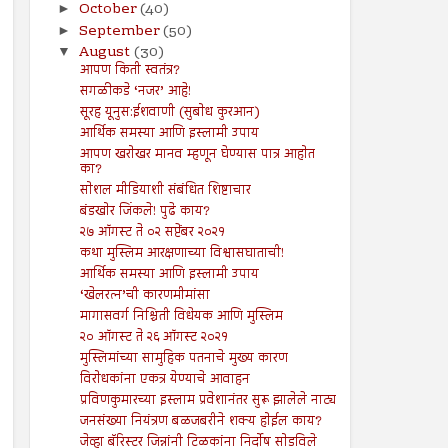
October
(40)
►
September
(50)
►
August
(30)
▼
आपण किती स्वतंत्र?
सगळीकडे ‘नजर’ आहे!
सूरह यूनुस:ईशवाणी (सुबोध कुरआन)
आर्थिक समस्या आणि इस्लामी उपाय
आपण खरोखर मानव म्हणून घेण्यास पात्र आहोत
का?
सोशल मीडियाशी संबंधित शिष्टाचार
बंडखोर जिंकले! पुढे काय?
२७ ऑगस्ट ते ०२ सप्टेंबर २०२१
कथा मुस्लिम आरक्षणाच्या विश्वासघाताची!
आर्थिक समस्या आणि इस्लामी उपाय
‘खेलरत्न’ची कारणमीमांसा
मागासवर्ग निश्चिती विधेयक आणि मुस्लिम
२० ऑगस्ट ते २६ ऑगस्ट २०२१
मुस्लिमांच्या सामुहिक पतनाचे मुख्य कारण
विरोधकांना एकत्र येण्याचे आवाहन
प्रविणकुमारच्या इस्लाम प्रवेशानंतर सुरू झालेले नाट्य
जनसंख्या नियंत्रण बळजबरीने शक्य होईल काय?
जेव्हा बॅरिस्टर जिन्नांनी टिळकांना निर्दोष सोडविले