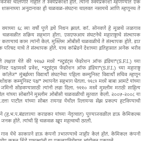
विजेवर चालणारे नाहीत ते स्वयंप्रकाशी होते. त्यांना स्वयंप्रकाशी म्हणण्यात एक
्या, शासनाच्या अनुदानावर ही चळवळ-संघटना चालवत नसायचे आणि म्हणूनच ते
वयाच्या ६८ व्या वर्षी पुणे इथे निधन झालं. कॉ. सोनवणे हे मूळचे जळगाव
यांचा चळवळीत सक्रिय सहभाग होता. एसएफआय संघटनेचे महाराष्ट्राचे संस्थापक
ी करण्याचं काम त्यांनी केलं. मुस्लिम ओबीसी चळवळीचे ते संस्थापक होते. डाउ
क परिषद याचे ते संस्थापक होते. याच कॉम्रेडने देशाच्या इतिहासात अनेक भरीव
 लक्षात येते की १९७३ मध्ये “स्टुडंट्स फेडरेशन ऑफ इंडिया”(S.F.I.) च्या
 पक्षामध्ये प्रवेश, “स्टुडंट्स फेडरेशन ऑफ इंडिया”(S.F.I.) च्या महाराष्ट्र
ज” मुंबईच्या विद्यार्थी संघटनेचा पहिला कम्युनिस्ट विद्यार्थी सचिव म्हणून
यशोधक कम्युनिस्ट पक्ष” स्थापनेत सहभाग घेतला. १९८१ मध्ये बाबा आमटे यांच्या
िनी सोडवण्यासाठी त्यांनी लढा दिला. १९९० मध्ये मुस्लीम मराठी साहित्य
 पाटील यांच्या सोबतीने मुस्लीम ओबीसी चळवळीची सुरवात केली. २००५-२००८ या
.दत्ता पाटील यांच्या सोबत रायगड येथील रिलायन्स सेझ प्रकल्प हटविण्याची
ने (ह.भ.प.बंडातात्या कराडकर यांच्या नेतृत्वात) पुण्याजवळील डाऊ केमिकल्स
 ते जनक होते. त्यांची हि चळवळ खूप महत्वाची ठरली.
िंदे गाव येथे सरकारने डाऊ कंपनी उभारण्याचे जाहीर केलं होतं. केमिकल कंपनी