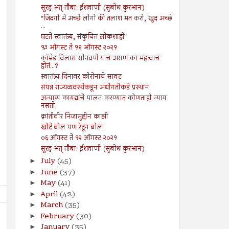
सूरह अत् तौबा: ईशवाणी (सुबोध कुरआन)
"जिंदगी में अच्छे लोगों की तलाश मत करो, खुद अच्छे
...
घटते स्वातंत्र्य, संकुचित लोकशाही
१३ ऑगस्ट ते १९ ऑगस्ट २०२१
कॉम्रेड विलास सोनवणे यांचं असणं का महत्वाचं
होतं...?
स्वातंत्र्य दिनावर कोरोनाचे सावट
संपन्न राज्यव्यवस्थेकडून अधोगतीकडे प्रस्थान
अन्याय्य कायद्यांचे पालन करण्यात कोणताही न्याय
नसतो
क्रांतीवीर निजामुद्दीन काझी
खोटे बोल पण रेटून बोल!
०६ ऑगस्ट ते १२ ऑगस्ट २०२१
सूरह अत् तौबा: ईशवाणी (सुबोध कुरआन)
July
(45)
►
June
(37)
►
May
(41)
►
April
(42)
►
March
(35)
►
February
(30)
►
January
(35)
►