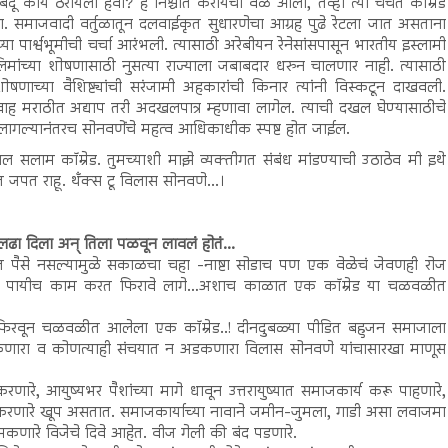
िंदू काय ठरायला हवा? हे निश्चीत करायची वेळ आली, तेव्हा त्या चर्चेत कॉम्रेड
ा. समाजवादी वर्तुळातून दलवाईकृत सुधारणेचा आग्रह पुढे रेटला जात असताना
च्या पार्श्वभूमीची चर्चा आरंभली. त्यासाठी अरेबीयन रेनेसांसपासून भारतीय इस्लामी
न मुस्लिमांच्या शोषणासाठी नुसत्या राज्याला जबाबदार धरुन चालणार नाही. त्यासाठी
ोषणाच्या वैशिष्ट्यांची सरंजामी अहकारांची किनार त्यांनी विस्कटून दाखवली.
्रवाह मराठीत अद्याप तरी अदखलपात्र म्हणावा लागेल. त्याची दखल घेण्यासाठीचे
ढीस लागल्यानंतरच सोनवणेंचे महत्व आधिकाधीक स्पष्ट होत जाईल.
लाल सलाम कॉम्रेड. तुमच्याशी माझे व्यक्तीगत संबंध मांडण्याची उठाठेव मी इथे
ात जपत राहू. थँक्स टू विलास सोनवणे...।
ढा दिला अन् तिला पळवून लावलं होतं...
त पैसे नसल्यामुळे सकाळचा चहा -नाष्टा सोडाच पण एक वेळेचं जेवणही रोज
साठी पायीच काम करत फिरावे लागे…अशाच काळात एक कॉम्रेड या चळवळीत
ी फिरवून चळवळीत आलेला एक कॉम्रेड..! दीनदुबळ्या पीडित बहुजन समाजाला
कणारा व कोणत्याही संचयात न अडकणारा विलास सोनवणे यांचासारखा माणूस
े, आयुष्यभर पैशांच्या मागे धावून उत्तरायुष्यात समाजकार्य करू पाहणारे,
 करणारे खूप असतात. समाजकार्याच्या नावाने जमीन-जुमला, गाडी असा लवाजमा
ारे विजेचे दिवे आहेत. वीज गेली की बंद पडणारे.