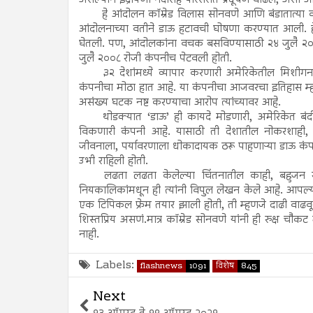
असल्याने इंद्रायणी नदीसह परिसरात प्रदूषण वाढेल, असा आरो
हे आंदोलन कॉम्रेड विलास सोनवणे आणि बंडातात्या क
आंदोलनाच्या वतीने डाऊ हटावची घोषणा करण्यात आली. हे
घेतली. पण, आंदोलकांना वचक बसविण्यासाठी २४ जुलै २००८ र
जुलै २००८ रोजी कंपनीच पेटवली होती.
३२ देशांमध्ये व्यापार करणारी अमेरिकेतील मिशीगन 
कंपनीचा मोठा हात आहे. या कंपनीचा आजवरचा इतिहास म्हण
असंख्य घटक नष्ट करण्याचा आरोप त्यांच्यावर आहे.
थोडक्यात ‘डाऊ’ ही कायदे मोडणारी, अमेरिकेत बं
विकणारी कंपनी आहे. यासाठी ती देशातील नोकरशाही, स
जीवनाला, पर्यावरणाला धोकादायक ठरू पाहणाऱ्या डाऊ कंप
उभी राहिली होती.
लढता लढता केलेल्या चिंतनातील काही, बहुजन स्रीव
नियकालिकांमधून ही त्यांनी विपुल लेखन केले आहे. आपल्याक
एक टिपिकल फ्रेम तयार झाली होती, ती म्हणजे दाढी वाढव
शिस्तप्रिय असणं.मात्र कॉम्रेड सोनवणे यांनी ही रुक्ष च
नाही.
Labels:
flashnews
1091
विशेष
845
Next