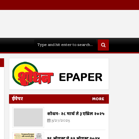
ईपेपर
MORE
शोधन- २८ मार्च ते ३ एप्रिल २०२५
3/27/2025
१६ ऑगस्ट ते २२ ऑगस्ट २०२४