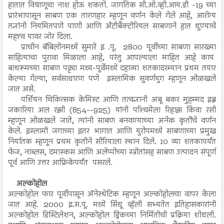
हातात विषाणूचा नाश होऊ शकतो. जागतिक सी.ओ.व्ही.आय.डी -19 च्या
प्रारंभापासून साबण एक तारणहार म्हणून वर्णन केले गेले आहे, आरोग्य
तज्ञांनी नियमितपणे पाणी आणि अँटीबैक्टीरियल साबणाने हात धुण्याचे
महत्त्व यावर जोर दिला.
प्राचीन बॅबिलोनमध्ये सुमारे इ .पू. 2800 पूर्वीच्या साबणा सारख्या
साहित्याचा पुरावा मिळाला आहे, परंतु आपल्याला माहित आहे काय
बाथरूमच्या साबण पट्ट्या मध्य-पूर्वेमध्ये दहाव्या शतकादरम्यान प्रथम तयार
केल्या गेल्या, सर्वसाधारण पणे इस्लामिक सुवर्णयुग म्हणून ओळखले
जात असे.
पर्शियन चिकित्सक केमिस्ट आणि तत्वज्ञानी अबू बकर मुहम्मद इब्न
जकारिया अल रझी (854--925) यांनी पश्‍चिमेला रिहाझ किंवा रसी
म्हणून ओळखले जाते, त्यांनी साबण बनवण्याच्या अनेक कृतींचे वर्णन
केले. इस्लामी जगाच्या इतर भागात आणि युरोपमध्ये साबणाच्या प्रमुख
निर्यातक म्हणून प्रथम कृतीने सीरियाला स्थान दिले. 10 व्या शतकापर्यंत
फेज, नाब्लस, दमास्कस आणि अलेप्पोच्या स्त्रोतांसह साबण उत्पादन संपूर्ण
पूर्व आणि उत्तर आफ्रिकेपर्यंत पसरले.
अल्कोहोल
अल्कोहोल फार पूर्वीपासून अ‍ॅनेस्थेटिक म्हणून अल्कोहोलचा वापर केला
जात आहे. 2000 इ.स.पू. मध्ये सिंधू व्हॅली सभ्यतेत इतिहासकारांनी
अल्कोहोल डिस्टिलेशन, अल्कोहोल ड्रिंकच्या निर्मितीची प्रक्रिया शोधली.