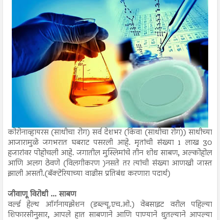
कोरोनाव्हायरस (साथीचा रोग) सर्व देशभर (किंवा (साथीचा रोग)) साथीच्या
आजारामुळे जगभरात घबराट पसरली आहे. मृतांची संख्या 1 लाख 30
हजारांवर पोहोचली आहे. जगातील मुस्लिमांचे तीन शोध साबण, अल्कोहोल
आणि अलग ठेवणे (विलगीकरण )नसते तर त्यांची संख्या आणखी जास्त
झाली असती.(बॅक्टेरियाच्या वाढीस प्रतिबंध करणारा पदार्थ)
जीवाणू विरोधी ... साबण
वर्ल्ड हेल्थ ऑर्गनायझेशन (डब्ल्यू.एच.ओ.) वेबसाइट वरील पहिल्या
शिफारसीनुसार, आपले हात साबणाने आणि पाण्याने धुतल्याने आपल्या