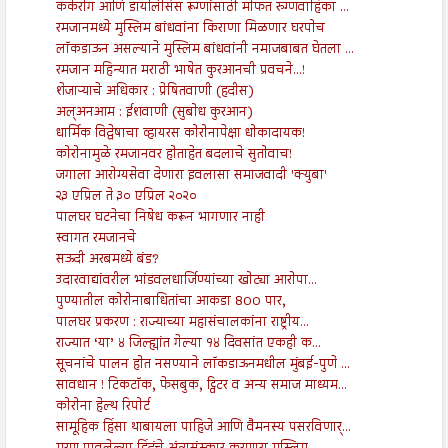
कर्करोग आणि डायलिसिस रूग्णांसाठी मोफत रुग्णवाहिका ...
रमजानमध्ये मुस्लिम बांधवांना किराणा मिळणार घरपोच
लॉकडाऊन असल्याने मुस्लिम बांधवांनी नमाजबाबत घेतला ...
रमजान महिन्यात मराठी भाषेत कुरआनची प्रवचने...!
शेजाऱ्याचे अधिकार : प्रेषितवाणी (हदीस)
अल्अनआम : ईशवाणी (सुबोध कुरआन)
धार्मिक विद्वेषाचा व्हायरस कोरोनापेक्षा धोकादायक!
कोरोनामुळे रमजानवर होताहेत बदलाचे सुतोवाच!
जगाला आरोग्यसेवा देणारा इवलासा समाजवादी 'क्युबा'
२३ एप्रिल ते ३० एप्रिल २०२०
पालघर घटनेचा निषेध करून भागणार नाही
स्वागत रमजानचे
सऊदी अरबमध्ये बंड?
उदारवाद्यांवरील भांडवलधार्जिण्यांच्या खोट्या आरोपा...
पुण्यातील कोरोनाबाधितांचा आकडा 800 पार,
पालघर प्रकरण : राज्याच्या महासंचालकांना राष्ट्रीय...
राज्यात ‘या’ ४ जिल्ह्यांत गेल्या १४ दिवसांत एकही क...
सूचनांचे पालन होत नसण्याने लॉकडाऊनमधील मुंबई-पुणे ...
सावधान ! टिकटॉक, फेसबुक, ट्विटर व अन्य समाज माध्यम...
कोरोना हेल्थ रिपोर्ट
सामूहिक हिंसा थाबायला पाहिजे आणि वैमनस्य पसरविणार्...