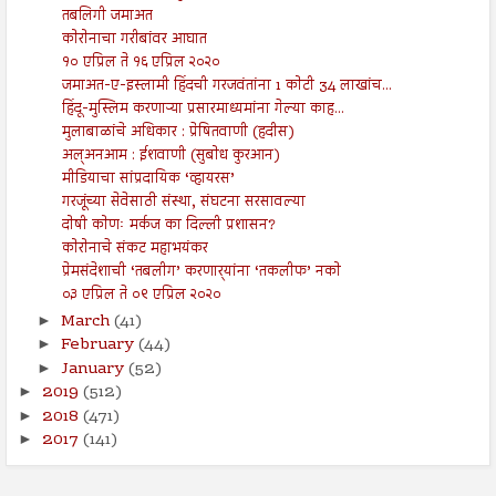
तबलिगी जमाअत
कोरोनाचा गरीबांवर आघात
१० एप्रिल ते १६ एप्रिल २०२०
जमाअत-ए-इस्लामी हिंदची गरजवंतांना 1 कोटी 34 लाखांच...
हिंदू-मुस्लिम करणाऱ्या प्रसारमाध्यमांना गेल्या काह...
मुलाबाळांचे अधिकार : प्रेषितवाणी (हदीस)
अल्अनआम : ईशवाणी (सुबोध कुरआन)
मीडियाचा सांप्रदायिक ‘व्हायरस’
गरजूंच्या सेवेसाठी संस्था, संघटना सरसावल्या
दोषी कोणः मर्कज का दिल्ली प्रशासन?
कोरोनाचे संकट महाभयंकर
प्रेमसंदेशाची ‘तबलीग’ करणार्‍यांना ‘तकलीफ’ नको
०३ एप्रिल ते ०९ एप्रिल २०२०
March
(41)
►
February
(44)
►
January
(52)
►
2019
(512)
►
2018
(471)
►
2017
(141)
►