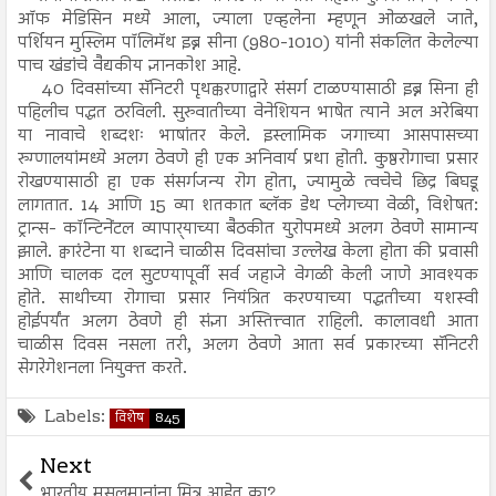
ऑफ मेडिसिन मध्ये आला, ज्याला एव्हलेना म्हणून ओळखले जाते,
पर्शियन मुस्लिम पॉलिमॅथ इब्न सीना (980-1010) यांनी संकलित केलेल्या
पाच खंडांचे वैद्यकीय ज्ञानकोश आहे.
40 दिवसांच्या सॅनिटरी पृथक्करणाद्वारे संसर्ग टाळण्यासाठी इब्न सिना ही
पहिलीच पद्धत ठरविली. सुरुवातीच्या वेनेशियन भाषेत त्याने अल अरेबिया
या नावाचे शब्दशः भाषांतर केले. इस्लामिक जगाच्या आसपासच्या
रुग्णालयांमध्ये अलग ठेवणे ही एक अनिवार्य प्रथा होती. कुष्ठरोगाचा प्रसार
रोखण्यासाठी हा एक संसर्गजन्य रोग होता, ज्यामुळे त्वचेचे छिद्र बिघडू
लागतात. 14 आणि 15 व्या शतकात ब्लॅक डेथ प्लेगच्या वेळी, विशेषत:
ट्रान्स- कॉन्टिनेंटल व्यापार्‍याच्या बैठकीत युरोपमध्ये अलग ठेवणे सामान्य
झाले. क्वारंटेना या शब्दाने चाळीस दिवसांचा उल्लेख केला होता की प्रवासी
आणि चालक दल सुटण्यापूर्वी सर्व जहाजे वेगळी केली जाणे आवश्यक
होते. साथीच्या रोगाचा प्रसार नियंत्रित करण्याच्या पद्धतीच्या यशस्वी
होईपर्यंत अलग ठेवणे ही संज्ञा अस्तित्त्वात राहिली. कालावधी आता
चाळीस दिवस नसला तरी, अलग ठेवणे आता सर्व प्रकारच्या सॅनिटरी
सेगरेगेशनला नियुक्त करते.
Labels:
विशेष
845
Next
भारतीय मुसलमानांना मित्र आहेत का?