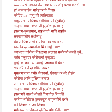
मरण पावलेल्या हिंदूंचे अंत्यसंस्कार करणारा मुस्लिम
रमजानमध्ये घरातच रोजा इफ्तार, तरावीह पठण करावं - अ...
डॉ. बाबासाहेब आंबेडकरांचे विचार
कोविड 19 : मृत्यू की जातियवाद
पाहुण्याचा अधिकार : प्रेषितवाणी (हदीस)
अल्अनआम : ईशवाणी (सुबोध कुरआन)
इस्लाम-मुसलमान, राष्ट्रभक्ती आणि राष्ट्रप्रेम
संकटकालीन संधीसाधू
देश आर्थिक आणीबाणीच्या उंबरठ्यावर...
भारतीय मुसलमानांना मित्र आहेत का?
जगभरात कोरोना विरूद्धच्या लढ्यात संजीवनी बनले जुने...
गरीब मजुरावर कोरोनाची कुर्‍हाड?
तुम्ही काळजी घ्या आम्ही जबाबदारी घेतो’
१७ एप्रिल ते २३ एप्रिल २०२०
मुसलमानांना गंभीर चेतावनी; ऐकाल तर बरे होईल !
कोरोना आणि मुस्लिम समाज
अनाथाचा अधिकार : प्रेषितवाणी (हदीस)
अल्अनआम : ईशवाणी (सुबोध कुरआन)
इस्लामचे चालते बोलते विद्यापीठ निवर्तले
फातेमा चॅरिटेबल ट्रस्टकडून माणुसकीचे दर्शन
मनं जिंकणारा जग जिंकतो
मर्कजच्या घटनेवरून मुस्लिम बोध घेतील का?