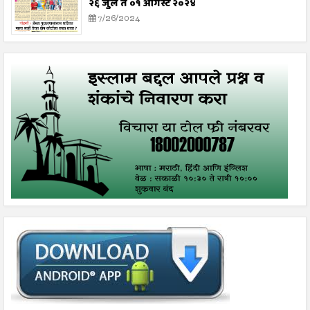
२६ जुलै ते ०१ ऑगस्ट २०२४
7/26/2024