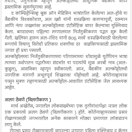
तथापि, जंतुनाशक म्हणून अल्कोहोलचा आधुनिक वैद्यकीय वापर
इस्लामिक सुवर्णयुगाचा आहे.
द कॉम्प्रिहेन्सिव्ह बुक ऑन मेडिसिन भाषांतरित केलेल्या अल-होवे या
वैद्यकीय विश्‍वकोशात, अल रझी यांनी शस्त्रक्रिया करण्यापूर्वी, दरम्यान
आणि नंतर जखमांवर अल्कोहोलचा एंटीसेप्टिक वापर केल्याचा युक्तिवाद
केला. बगदादच्या पहिल्या रुग्णालयात निर्जंतुकीकरण पद्धत सुरू केली
गेली. खलिफा हारुन अल-रशिद यांनी 805 मध्ये शस्त्रक्रियेसाठी घेतलेल्या
रूग्णांचे विषाणू विरोधी प्रतिकार शक्तीचा दर वाढविण्यासाठी इस्लामिक
जगात ही प्रथा पसरली.
अल्कोहोलच्या निर्जंतुकीकरणाच्या परिणामाच्या शोधामुळे युरोपियन भाषा
त्याच्या ऊर्धपातन पद्धतीच्या संदर्भात या पदार्थाचे मूळ अरबी नाव (अल-
कुहुल), आसविका म्हणून स्वीकारली. आज, वैद्यकीय अल्कोहोलची
जागतिक मागणी अभूतपूर्व शिखरावर पोहोचली आहे. कोरोनाव्हायरस
पासून मुक्त राहण्यासाठी अल्कोहोल-आधारित एंटीसेप्टिक जेल आवश्यक
आहेत.
अलग ठेवणे (विलगीकरण )
मार्च अखेरीस, जगातील लोकसंख्येच्या एक तृतीयांशापेक्षा जास्त लोक
एक प्रकारचे अलग ठेवणे (विलगीकरण ) होते. कोरोनाव्हायरसचा प्रसार
रोखण्यासाठी जगभरातील अनेक सरकारने मोठ्या प्रमाणात लॉकडाउन
लागू केले.
रोगाचा प्रसार रोखण्यासाठी वापरल्या जाणारा पहिला युक्तिवाद द कॅनन