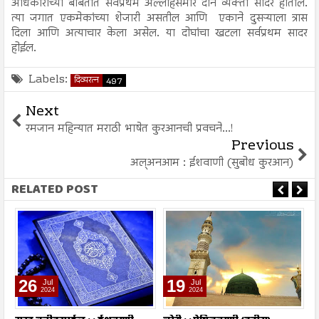
अधिकारांच्या बाबतीत सर्वप्रथम अल्लाहसमोर दोन व्यक्ती सादर होतील.
त्या जगात एकमेकांच्या शेजारी असतील आणि एकाने दुसऱ्याला त्रास
दिला आणि अत्याचार केला असेल. या दोघांचा खटला सर्वप्रथम सादर
होईल.
Labels:
दिव्यरत्न
497
Next
रमजान महिन्यात मराठी भाषेत कुरआनची प्रवचने...!
Previous
अल्अनआम : ईशवाणी (सुबोध कुरआन)
RELATED POST
26
19
Jul
Jul
2024
2024