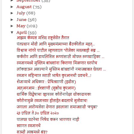
September
(35)
►
August
(75)
►
July
(68)
►
June
(56)
►
May
(102)
►
April
(59)
▼
आझम कॅम्पस मशिद राष्ट्रसेवेत तैनात
पंतप्रधान मोदी आणि मुख्यमंत्र्याच्या बैठकीतील महत्...
विश्वास नांगरे पाटील म्हणताएत "रोजेका मतलबही सब्र ...
कर्करोग आणि डायलिसिस रूग्णांसाठी मोफत रुग्णवाहिका ...
रमजानमध्ये मुस्लिम बांधवांना किराणा मिळणार घरपोच
लॉकडाऊन असल्याने मुस्लिम बांधवांनी नमाजबाबत घेतला ...
रमजान महिन्यात मराठी भाषेत कुरआनची प्रवचने...!
शेजाऱ्याचे अधिकार : प्रेषितवाणी (हदीस)
अल्अनआम : ईशवाणी (सुबोध कुरआन)
धार्मिक विद्वेषाचा व्हायरस कोरोनापेक्षा धोकादायक!
कोरोनामुळे रमजानवर होताहेत बदलाचे सुतोवाच!
जगाला आरोग्यसेवा देणारा इवलासा समाजवादी 'क्युबा'
२३ एप्रिल ते ३० एप्रिल २०२०
पालघर घटनेचा निषेध करून भागणार नाही
स्वागत रमजानचे
सऊदी अरबमध्ये बंड?