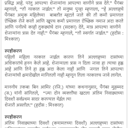
प्रसिद्ध आहे. परंतु आपल्या शेजाऱ्यांना आपल्या वाणीने त्रास देते.’’ पैगंबर
म्हणाले, ‘‘ती नरकात जाईल.’’ तो मनुष्य पुन्हा म्हणाला, ‘‘हे अल्लाहचे
पैगंबर! अमुक महिलेच्या बाबतीत म्हटले जाते की ती कमी प्रमाणात
ऐच्छिक रोजे करते आणि खूपच कमी प्रमाणात ऐच्छिक नमाज अदा करते
आणि पनीरचे काही तुकड्यांचे दान (सदका) देते, मात्र आपल्या वाणीने
शेजाऱ्यांना त्रास देत नाही.’’ पैगंबर म्हणाले, ‘‘ती स्वर्गात जाईल.’’ (हदीस :
मिश्कात)
स्पष्टीकरण
पहिली महिला नरकात जाईल कारण तिने अल्लाहच्या दासांच्या
अधिकारांचे हनन केले आहे. शेजाऱ्याला त्रास न दिला जावा हा त्याचा हक्क
आहे आणि तिने हा हक्क अदा केला नाही आणि जगात तिने आपल्या
शेजाऱ्यांची क्षमादेखील मागितली नाही म्हणून तिला नरकातच जावे लागेल.
माननीय उकबा बिन आमिर (रजि.) यांच्या कथनानुसार, पैगंबर मुहम्मद
(स.) यांनी सांगितले, ‘‘ज्या दोन व्यक्तींचा खटला अंतिम निवाड्याच्या
दिवशी सर्वप्रथम सादर करण्यात येईल त्या
शेजारी असतील.’’ (हदीस : मिश्कात)
स्पष्टीकरण
अंतिम निवाड्याच्या दिवशी (कयामतच्या दिवशी) अल्लाहच्या दासांच्या