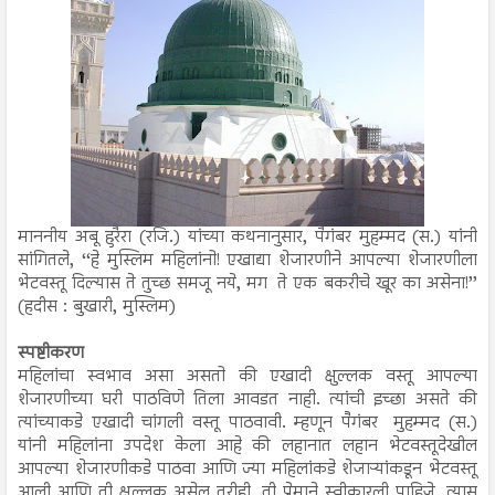
माननीय अबू हुरैरा (रजि.) यांच्या कथनानुसार, पैगंबर मुहम्मद (स.) यांनी
सांगितले, ‘‘हे मुस्लिम महिलांनो! एखाद्या शेजारणीने आपल्या शेजारणीला
भेटवस्तू दिल्यास ते तुच्छ समजू नये, मग ते एक बकरीचे खूर का असेना!’’
(हदीस : बुखारी, मुस्लिम)
स्पष्टीकरण
महिलांचा स्वभाव असा असतो की एखादी क्षुल्लक वस्तू आपल्या
शेजारणीच्या घरी पाठविणे तिला आवडत नाही. त्यांची इच्छा असते की
त्यांच्याकडे एखादी चांगली वस्तू पाठवावी. म्हणून पैगंबर मुहम्मद (स.)
यांनी महिलांना उपदेश केला आहे की लहानात लहान भेटवस्तूदेखील
आपल्या शेजारणीकडे पाठवा आणि ज्या महिलांकडे शेजाऱ्यांकडून भेटवस्तू
आली आणि ती क्षुल्लक असेल तरीही ती प्रेमाने स्वीकारली पाहिजे. त्यास