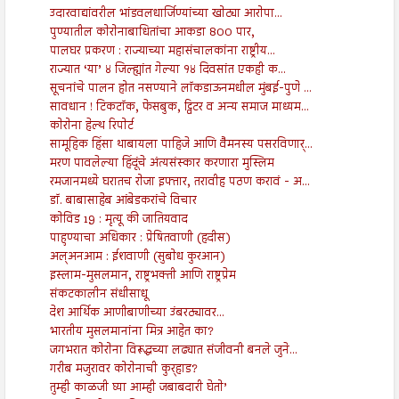
उदारवाद्यांवरील भांडवलधार्जिण्यांच्या खोट्या आरोपा...
पुण्यातील कोरोनाबाधितांचा आकडा 800 पार,
पालघर प्रकरण : राज्याच्या महासंचालकांना राष्ट्रीय...
राज्यात ‘या’ ४ जिल्ह्यांत गेल्या १४ दिवसांत एकही क...
सूचनांचे पालन होत नसण्याने लॉकडाऊनमधील मुंबई-पुणे ...
सावधान ! टिकटॉक, फेसबुक, ट्विटर व अन्य समाज माध्यम...
कोरोना हेल्थ रिपोर्ट
सामूहिक हिंसा थाबायला पाहिजे आणि वैमनस्य पसरविणार्...
मरण पावलेल्या हिंदूंचे अंत्यसंस्कार करणारा मुस्लिम
रमजानमध्ये घरातच रोजा इफ्तार, तरावीह पठण करावं - अ...
डॉ. बाबासाहेब आंबेडकरांचे विचार
कोविड 19 : मृत्यू की जातियवाद
पाहुण्याचा अधिकार : प्रेषितवाणी (हदीस)
अल्अनआम : ईशवाणी (सुबोध कुरआन)
इस्लाम-मुसलमान, राष्ट्रभक्ती आणि राष्ट्रप्रेम
संकटकालीन संधीसाधू
देश आर्थिक आणीबाणीच्या उंबरठ्यावर...
भारतीय मुसलमानांना मित्र आहेत का?
जगभरात कोरोना विरूद्धच्या लढ्यात संजीवनी बनले जुने...
गरीब मजुरावर कोरोनाची कुर्‍हाड?
तुम्ही काळजी घ्या आम्ही जबाबदारी घेतो’