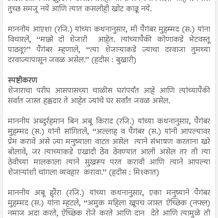
तुच्छ समजू नये आणि त्यात कसलीही खोट काढू नये.
माननीय आएशा (रजि.) यांच्या कथनानुसार, मी पैगंबर मुहम्मद (स.) यांना
विचारले, ‘‘माझे दो शेजारी आहेत. त्यांच्यापैकी कोणाकडे भेटवस्तू
पाठवू?’’ पैगंबर म्हणाले, ‘‘त्या शेजाऱ्याकडे ज्याचा दरवाजा तुमच्या
दरवाज्यापासून जवळ असेल.’’ (हदीस : बुखारी)
स्पष्टीकरण
शेजाराचा परीघ आसपासच्या चाळीस घरांपर्यंत आहे आणि त्यांच्यापैकी
सर्वात जास्त हक्कदार ते आहेत ज्यांचे घर सर्वांत जवळ असेल.
माननीय अब्दुर्रहमान बिन अबू किराद (रजि.) यांच्या कथनानुसार, पैगंबर
मुहम्मद (स.) यांनी सांगितले, ‘‘अल्लाह व पैगंबर (स.) यांनी आपल्यावर
प्रेम करावे असे ज्या मनुष्याला वाटत असेल त्याने संभाषण करताना खरे
बोलावे, जर त्याच्याकडे एखादी ठेव ठेवण्यात आली असेल तर ती त्या
ठेवीच्या मालकाला त्याने सुखरूप परत करावी आणि त्याने आपल्या
शेजाऱ्यांशी चांगला व्यवहार करावा.’’ (हदीस : मिश्कात)
माननीय अबू हुरैरा (रजि.) यांच्या कथनानुसार, एका मनुष्याने पैगंबर
मुहम्मद (स.) यांना म्हटले, ‘‘अमुक महिला खूपच जास्त ऐच्छिक (नफ्ल)
नमाज अदा करते, ऐच्छिक रोजे करते आणि दान देते आणि त्यामुळे ती