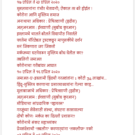
१७ एप्रिल ते २३ एप्रिल २०२०
मुसलमानांना गंभीर चेतावनी; ऐकाल तर बरे होईल !
कोरोना आणि मुस्लिम समाज
अनाथाचा अधिकार : प्रेषितवाणी (हदीस)
अल्अनआम : ईशवाणी (सुबोध कुरआन)
इस्लामचे चालते बोलते विद्यापीठ निवर्तले
फातेमा चॅरिटेबल ट्रस्टकडून माणुसकीचे दर्शन
मनं जिंकणारा जग जिंकतो
मर्कजच्या घटनेवरून मुस्लिम बोध घेतील का?
तबलिगी जमाअत
कोरोनाचा गरीबांवर आघात
१० एप्रिल ते १६ एप्रिल २०२०
जमाअत-ए-इस्लामी हिंदची गरजवंतांना 1 कोटी 34 लाखांच...
हिंदू-मुस्लिम करणाऱ्या प्रसारमाध्यमांना गेल्या काह...
मुलाबाळांचे अधिकार : प्रेषितवाणी (हदीस)
अल्अनआम : ईशवाणी (सुबोध कुरआन)
मीडियाचा सांप्रदायिक ‘व्हायरस’
गरजूंच्या सेवेसाठी संस्था, संघटना सरसावल्या
दोषी कोणः मर्कज का दिल्ली प्रशासन?
कोरोनाचे संकट महाभयंकर
प्रेमसंदेशाची ‘तबलीग’ करणार्‍यांना ‘तकलीफ’ नको