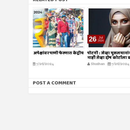
26
26
Jul
Jul
2024
2024
ाणी फेरणारा केंद्रीय
पोटगी : जेव्हा मुसलमानांनाच शरियत मान्य
नावात काय
नाही तेव्हा दोष कोर्टाला कसा द्यावा?
Shodhan
4
Shodhan
7/26/2024
POST A COMMENT