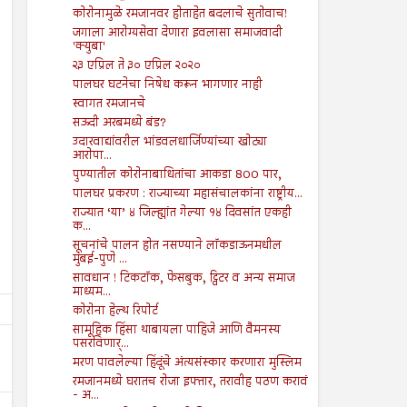
कोरोनामुळे रमजानवर होताहेत बदलाचे सुतोवाच!
जगाला आरोग्यसेवा देणारा इवलासा समाजवादी
'क्युबा'
२३ एप्रिल ते ३० एप्रिल २०२०
पालघर घटनेचा निषेध करून भागणार नाही
स्वागत रमजानचे
सऊदी अरबमध्ये बंड?
उदारवाद्यांवरील भांडवलधार्जिण्यांच्या खोट्या
आरोपा...
पुण्यातील कोरोनाबाधितांचा आकडा 800 पार,
पालघर प्रकरण : राज्याच्या महासंचालकांना राष्ट्रीय...
राज्यात ‘या’ ४ जिल्ह्यांत गेल्या १४ दिवसांत एकही
क...
सूचनांचे पालन होत नसण्याने लॉकडाऊनमधील
मुंबई-पुणे ...
सावधान ! टिकटॉक, फेसबुक, ट्विटर व अन्य समाज
माध्यम...
कोरोना हेल्थ रिपोर्ट
सामूहिक हिंसा थाबायला पाहिजे आणि वैमनस्य
पसरविणार्...
मरण पावलेल्या हिंदूंचे अंत्यसंस्कार करणारा मुस्लिम
रमजानमध्ये घरातच रोजा इफ्तार, तरावीह पठण करावं
- अ...