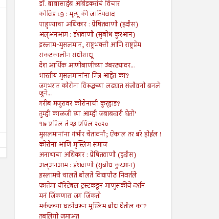
डॉ. बाबासाहेब आंबेडकरांचे विचार
कोविड 19 : मृत्यू की जातियवाद
पाहुण्याचा अधिकार : प्रेषितवाणी (हदीस)
अल्अनआम : ईशवाणी (सुबोध कुरआन)
इस्लाम-मुसलमान, राष्ट्रभक्ती आणि राष्ट्रप्रेम
संकटकालीन संधीसाधू
19
19
Jul
Jul
देश आर्थिक आणीबाणीच्या उंबरठ्यावर...
2024
2024
भारतीय मुसलमानांना मित्र आहेत का?
जगभरात कोरोना विरूद्धच्या लढ्यात संजीवनी बनले
पुरोगामी चळवळींना लक्ष्य करण्यासाठी
गजापूर जाळपोळ; जबाबदारी कु
जुने...
कायदा
Shodhan
7/19/2024
गरीब मजुरावर कोरोनाची कुर्‍हाड?
Shodhan
7/19/2024
तुम्ही काळजी घ्या आम्ही जबाबदारी घेतो’
१७ एप्रिल ते २३ एप्रिल २०२०
मुसलमानांना गंभीर चेतावनी; ऐकाल तर बरे होईल !
कोरोना आणि मुस्लिम समाज
अनाथाचा अधिकार : प्रेषितवाणी (हदीस)
अल्अनआम : ईशवाणी (सुबोध कुरआन)
इस्लामचे चालते बोलते विद्यापीठ निवर्तले
फातेमा चॅरिटेबल ट्रस्टकडून माणुसकीचे दर्शन
मनं जिंकणारा जग जिंकतो
मर्कजच्या घटनेवरून मुस्लिम बोध घेतील का?
तबलिगी जमाअत