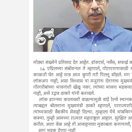
मोठ्या संख्येने प्रतिसाद देत आहेत. डॉक्टर्स, नर्सेस, सफाई 
14 एप्रिलच्या संबोधनात ते म्हणाले, पोटापाण्यासाठी म
काळजी घेत आहे मात्र आज कुणी तरी पिल्लू सोडले. मग वा
लॉकअप नाही, असा विश्‍वास या मजुरांना देतानाच मुख्यमंत
गोरगरीबांच्या भावनांशी खेळू नका. त्यांच्या भावना भडकव
नाही, असे उद्धव ठाकरे यांनी बजावले.
लॉक डाउनचा कालावधी वाढल्यामुळे वांद्रे रेल्वे स्थानक 
त्याबद्दल बोलताना मुख्यमंत्री ठाकरे म्हणाले, परर
त्यांच्यासाठी वैद्यकीय सेवाही दिल्या. तुम्हाला येथे थ
करूया. तुम्ही आमच्या राज्यात महाराष्ट्रात आहात. सुरक्षि
करील. आता वेळ आहे ती आवाहनाचा मुकाबला करण्याची, असे
आग भडकू देणार नाही