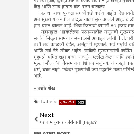
यशस्वी होऊ, कुठेही आपण उणीव ठेवत नाही असेही मुख्यमंत्
केंद्र आणि राज्य हातात हांत धरून चाललंय
अन्न धान्याचा पुरवठा सगळीकडे करीत आहोत. रेशनवरील धान
अन्न सुरक्षा योजनेतील तांदूळ वाटप सुरू झालेलं आहे. डा
हात धरून चाललं आहे. शिवभोजनाची व्याप्ती 80 हजार ताटांपर्
महाराष्ट्रात अडकलेल्या परराज्यातील मजुरांची मुख्यमं
सर्वांनी मिळून सामना करूया असे आवाहन त्यांनी केले. घ
तशी सर्व काळजी घेईल, असेही ते म्हणाले. सर्व पक्षांचे व
आणि सर्व नेते सोबत आहेत. यावेळी मुख्यमंत्र्यांनी काँग्रेस
गृहमंत्री अमित शहा यांचा आवर्जुन उल्लेख केला आणि त्यांनी
मुल्ला मौलवींनी गैरसमजाचा शिकार बनू नये. जे काही करत
धर्म, बघत नाही. एकंदर मुख्यमंत्री ज्या पद्धतीने सध्या परिस
आहे.
- बशीर शेख
Labels:
मुख्य लेख
953
Next
गरीब मजुरावर कोरोनाची कुर्‍हाड?
RELATED POST