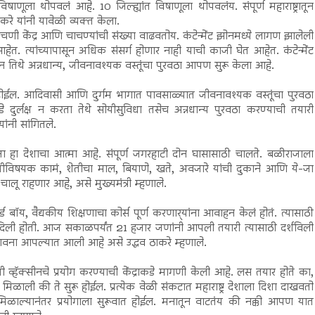
िषाणूला थोपवलं आहे. 10 जिल्ह्यांत विषाणूला थोपवलंय. संपूर्ण महाराष्ट्रातून
ाकरे यांनी यावेळी व्यक्त केला.
केंद्र आणि चाचण्यांची संख्या वाढवतोय. कंटेन्मेंट झोनमध्ये लागण झालेली
 आहेत. त्यांच्यापासून अधिक संसर्ग होणार नाही याची काजी घेत आहेत. कंटेन्मेंट
 तिथे अन्नधान्य, जीवनावश्यक वस्तूंचा पुरवठा आपण सुरू केला आहे.
होईल. आदिवासी आणि दुर्गम भागात पावसाळ्यात जीवनावश्यक वस्तूंचा पुरवठा
े दुर्लक्ष न करता तेथे सोयीसुविधा तसेच अन्नधान्य पुरवठा करण्याची तयारी
ांनी सांगितले.
ा देशाचा आत्मा आहे. संपूर्ण जगरहाटी दोन घासासाठी चालते. बळीराजाला
विषयक कामं, शेतीचा माल, बियाणे, खते, अवजारे यांची दुकाने आणि ये-जा
लू राहणार आहे, असे मुख्यमंत्री म्हणाले.
्ड बॉय, वैद्यकीय शिक्षणाचा कोर्स पूर्ण करणार्‍यांना आवाहन केलं होतं. त्यासाठी
 दिली होती. आज सकाळपर्यंत 21 हजार जणांनी आपली तयारी त्यासाठी दर्शविली
भावना आपल्यात आली आहे असे उद्धव ठाकरे म्हणाले.
 व्हॅक्सीनचे प्रयोग करण्याची केंद्राकडे मागणी केली आहे. लस तयार होते का,
ळाली की ते सुरू होईल. प्रत्येक वेळी संकटात महाराष्ट्र देशाला दिशा दाखवतो
मिळाल्यानंतर प्रयोगाला सुरूवात होईल. मनातून वाटतंय की नक्की आपण यात