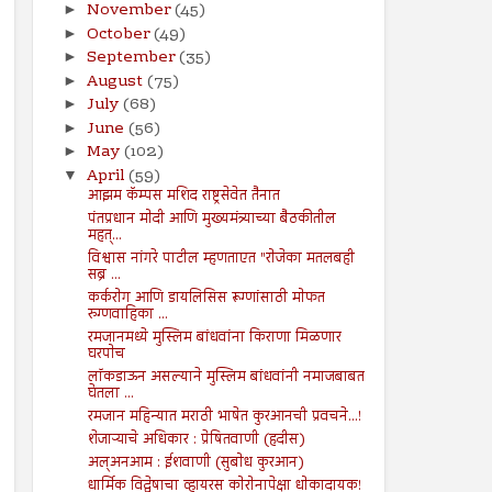
November
(45)
►
October
(49)
►
September
(35)
►
August
(75)
►
July
(68)
►
June
(56)
►
May
(102)
►
April
(59)
▼
आझम कॅम्पस मशिद राष्ट्रसेवेत तैनात
पंतप्रधान मोदी आणि मुख्यमंत्र्याच्या बैठकीतील
महत्...
विश्वास नांगरे पाटील म्हणताएत "रोजेका मतलबही
सब्र ...
कर्करोग आणि डायलिसिस रूग्णांसाठी मोफत
रुग्णवाहिका ...
रमजानमध्ये मुस्लिम बांधवांना किराणा मिळणार
घरपोच
लॉकडाऊन असल्याने मुस्लिम बांधवांनी नमाजबाबत
घेतला ...
रमजान महिन्यात मराठी भाषेत कुरआनची प्रवचने...!
शेजाऱ्याचे अधिकार : प्रेषितवाणी (हदीस)
अल्अनआम : ईशवाणी (सुबोध कुरआन)
धार्मिक विद्वेषाचा व्हायरस कोरोनापेक्षा धोकादायक!