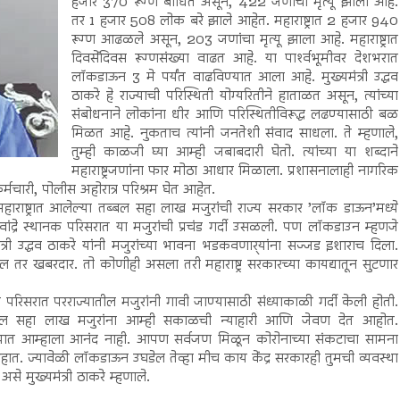
हजार 370 रूग्ण बाधित असून, 422 जणांचा मृत्यू झाला आहे.
तर 1 हजार 508 लोक बरे झाले आहेत. महाराष्ट्रात 2 हजार 940
रूग्ण आढळले असून, 203 जणांचा मृत्यू झाला आहे. महाराष्ट्रात
दिवसेंदिवस रूग्णसंख्या वाढत आहे. या पार्श्‍वभूमीवर देशभरात
लॉकडाऊन 3 मे पर्यंत वाढविण्यात आला आहे. मुख्यमंत्री उद्धव
ठाकरे हे राज्याची परिस्थिती योग्यरितीने हाताळत असून, त्यांच्या
संबोधनाने लोकांना धीर आणि परिस्थितीविरूद्ध लढण्यासाठी बळ
मिळत आहे. नुकताच त्यांनी जनतेशी संवाद साधला. ते म्हणाले,
तुम्ही काळजी घ्या आम्ही जबाबदारी घेतो. त्यांच्या या शब्दाने
महाराष्ट्रजणांना फार मोठा आधार मिळाला. प्रशासनालाही नागरिक
कर्मचारी, पोलीस अहोरात्र परिश्रम घेत आहेत.
हाराष्ट्रात आलेल्या तब्बल सहा लाख मजुरांची राज्य सरकार ’लॉक डाऊन’मध्ये
ंद्रे स्थानक परिसरात या मजुरांची प्रचंड गर्दी उसळली. पण लॉकडाउन म्हणजे
्री उद्धव ठाकरे यांनी मजुरांच्या भावना भडकवणार्‍यांना सज्जड इशाराच दिला.
ाल तर खबरदार. तो कोणीही असला तरी महाराष्ट्र सरकारच्या कायद्यातून सुटणार
परिसरात परराज्यातील मजुरांनी गावी जाण्यासाठी संध्याकाळी गर्दी केली होती.
ाज्यातील सहा लाख मजुरांना आम्ही सकाळची न्याहारी आणि जेवण देत आहोत.
ांबविण्यात आम्हाला आनंद नाही. आपण सर्वजण मिळून कोरोनाच्या संकटाचा सामना
त आहात. ज्यावेळी लॉकडाऊन उघडेल तेव्हा मीच काय केंद्र सरकारही तुमची व्यवस्था
 मुख्यमंत्री ठाकरे म्हणाले.