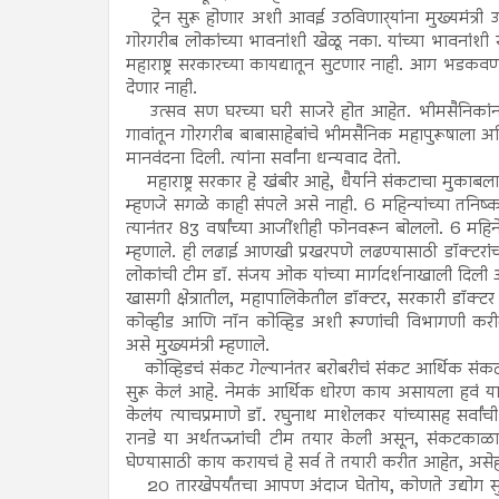
ट्रेन सुरू होणार अशी आवई उठविणार्‍यांना मुख्यमंत्री
गोरगरीब लोकांच्या भावनांशी खेळू नका. यांच्या भावनांश
महाराष्ट्र सरकारच्या कायद्यातून सुटणार नाही. आग भड
देणार नाही.
उत्सव सण घरच्या घरी साजरे होत आहेत. भीमसैनिकांना
गावांतून गोरगरीब बाबासाहेबांचे भीमसैनिक महापुरूषाला अभ
मानवंदना दिली. त्यांना सर्वांना धन्यवाद देतो.
महाराष्ट्र सरकार हे खंबीर आहे, धैर्याने संकटाचा मुकाबल
म्हणजे सगळे काही संपले असे नाही. 6 महिन्यांच्या तनिष
त्यानंतर 83 वर्षांच्या आजींशीही फोनवरून बोललो. 6 महिने
म्हणाले. ही लढाई आणखी प्रखरपणे लढण्यासाठी डॉक्टरांचा ए
लोकांची टीम डॉ. संजय ओक यांच्या मार्गदर्शनाखाली दिली
खासगी क्षेत्रातील, महापालिकेतील डॉक्टर, सरकारी डॉक्टर ज
कोव्हीड आणि नॉन कोव्हिड अशी रूग्णांची विभागणी करीत 
असे मुख्यमंत्री म्हणाले.
कोव्हिडचं संकट गेल्यानंतर बरोबरीचं संकट आर्थिक संकट त्या
सुरू केलं आहे. नेमकं आर्थिक धोरण काय असायला हवं याचा संप
केलंय त्याचप्रमाणे डॉ. रघुनाथ माशेलकर यांच्यासह सर्
रानडे या अर्थतज्ज्ञांची टीम तयार केली असून, संकटकाळा
घेण्यासाठी काय करायचं हे सर्व ते तयारी करीत आहेत, असेही म
20 तारखेपर्यंतचा आपण अंदाज घेतोय, कोणते उद्योग सुरू 