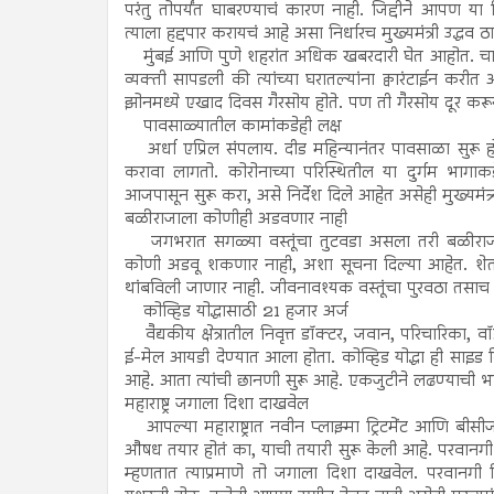
परंतु तोपर्यंत घाबरण्याचं कारण नाही. जिद्दीने आपण या व
त्याला हद्दपार करायचं आहे असा निर्धारच मुख्यमंत्री उद्धव ठ
मुंबई आणि पुणे शहरांत अधिक खबरदारी घेत आहोत. चाचणी 
व्यक्ती सापडली की त्यांच्या घरातल्यांना क्वारंटाईन करीत
झोनमध्ये एखाद दिवस गैरसोय होते. पण ती गैरसोय दूर करून
पावसाळ्यातील कामांकडेही लक्ष
अर्धा एप्रिल संपलाय. दीड महिन्यानंतर पावसाळा सुरू 
करावा लागतो. कोरोनाच्या परिस्थितील या दुर्गम भागाकड
आजपासून सुरू करा, असे निर्देश दिले आहेत असेही मुख्यमंत्र्य
बळीराजाला कोणीही अडवणार नाही
जगभरात सगळ्या वस्तूंचा तुटवडा असला तरी बळीराजा ह
कोणी अडवू शकणार नाही, अशा सूचना दिल्या आहेत. शेती
थांबविली जाणार नाही. जीवनावश्यक वस्तूंचा पुरवठा तसाच चा
कोव्हिड योद्धासाठी 21 हजार अर्ज
वैद्यकीय क्षेत्रातील निवृत्त डॉक्टर, जवान, परिचारिका, वॉर
ई-मेल आयडी देण्यात आला होता. कोव्हिड योद्धा ही साइड
आहे. आता त्यांची छानणी सुरू आहे. एकजुटीने लढण्याची 
महाराष्ट्र जगाला दिशा दाखवेल
आपल्या महाराष्ट्रात नवीन प्लाझ्मा ट्रिटमेंट आणि बीसीजी
औषध तयार होतं का, याची तयारी सुरू केली आहे. परवानगी मि
म्हणतात त्याप्रमाणे तो जगाला दिशा दाखवेल. परवानगी 