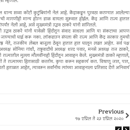
री म्हणाले.
्य सव्वा कोटी कुटुंबियांनी नेलं आहे. केंद्राकडून पुरवठा करण्यात आलेल्या
ळीची मागणीही मान्य होउन डाळ द्यायला सुरूवात होईल. केंद्र आणि राज्य हातात
यंत नेली आहे, असे मुख्यमंत्री उद्धव ठाकरे यांनी सांगितले.
त्री उद्धव ठाकरे यांनी यावेळी हिंदीतून संवाद साधला आणि या संकटाचा आपण
री जाण्याची घाई करू नका. लॉकडाउन संपला की राज्य आणि केंद्र सरकार तुमची
रिष्ठ नेते, राजकीय लेबल बाजूला ठेवून हातात हात घालून लढत आहेत. सर्व पक्ष
 अध्यक्ष सोनिया गांधी, राष्ट्रवादीचे अध्यक्ष शरद पवार, मनसे अध्यक्ष राज ठाकरे,
 राज्यातील मुल्ला मौलवींनाही हिंदीतून आवाहन केले. मुख्यमंत्री ठाकरे म्हणाले,
ो ते राज्याच्या हितासाठी करतोय. कृपा करून सहकार्य करा. विषाणू जात, पात,
्थिती हताळत आहेत, त्यावरून सर्वांनीच त्यांच्या आवाहनाला प्रतिसाद देणे अनिवार्य
Previous
१७ एप्रिल ते २३ एप्रिल २०२०