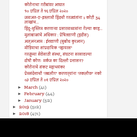
कोरोनाचा गरीबांवर आघात
१० एप्रिल ते १६ एप्रिल २०२०
जमाअत-ए-इस्लामी हिंदची गरजवंतांना 1 कोटी 34
लाखांच...
हिंदू-मुस्लिम करणाऱ्या प्रसारमाध्यमांना गेल्या काह...
मुलाबाळांचे अधिकार : प्रेषितवाणी (हदीस)
अल्अनआम : ईशवाणी (सुबोध कुरआन)
मीडियाचा सांप्रदायिक ‘व्हायरस’
गरजूंच्या सेवेसाठी संस्था, संघटना सरसावल्या
दोषी कोणः मर्कज का दिल्ली प्रशासन?
कोरोनाचे संकट महाभयंकर
प्रेमसंदेशाची ‘तबलीग’ करणार्‍यांना ‘तकलीफ’ नको
०३ एप्रिल ते ०९ एप्रिल २०२०
March
(41)
►
February
(44)
►
January
(52)
►
2019
(512)
►
2018
(471)
►
2017
(141)
►