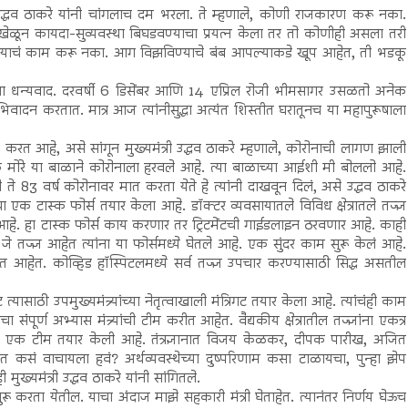
 उद्धव ठाकरे यांनी चांगलाच दम भरला. ते म्हणाले, कोणी राजकारण करू नका.
ी खेळून कायदा-सुव्यवस्था बिघडवण्याचा प्रयत्न केला तर तो कोणीही असला तरी
कवण्याचं काम करू नका. आग विझविण्याचे बंब आपल्याकडे खूप आहेत, ती भडकू
 धन्यवाद. दरवर्षी 6 डिसेंबर आणि 14 एप्रिल रोजी भीमसागर उसळतो अनेक
िवादन करतात. मात्र आज त्यांनीसुद्धा अत्यंत शिस्तीत घरातूनच या महापुरूषाला
ा करत आहे, असे सांगून मुख्यमंत्री उद्धव ठाकरे म्हणाले, कोरोनाची लागण झाली
्क मोरे या बाळाने कोरोनाला हरवले आहे. त्या बाळाच्या आईशी मी बोललो आहे.
 ते 83 वर्ष कोरोनावर मात करता येते हे त्यांनी दाखवून दिलं, असे उद्धव ठाकरे
क टास्क फोर्स तयार केला आहे. डॉक्टर व्यवसायातले विविध क्षेत्रातले तज्ज्ञ
 आहे. हा टास्क फोर्स काय करणार तर ट्रिटमेंटची गाईडलाइन ठरवणार आहे. काही
े तज्ज्ञ आहेत त्यांना या फोर्समध्ये घेतले आहे. एक सुंदर काम सुरू केलं आहे.
आहेत. कोव्हिड हॉस्पिटलमध्ये सर्व तज्ज्ञ उपचार करण्यासाठी सिद्ध असतील
साठी उपमुख्यमंत्र्यांच्या नेतृत्वाखाली मंत्रिगट तयार केला आहे. त्यांचंही काम
ूर्ण अभ्यास मंत्र्यांची टीम करीत आहेत. वैद्यकीय क्षेत्रातील तज्ज्ञांना एकत्र
वांची एक टीम तयार केली आहे. तंत्रज्ञानात विजय केळकर, दीपक पारीख, अजित
त कसं वाचायला हवं? अर्थव्यवस्थेच्या दुष्परिणाम कसा टाळायचा, पुन्हा झेप
ुख्यमंत्री उद्धव ठाकरे यांनी सांगितले.
करता येतील. याचा अंदाज माझे सहकारी मंत्री घेताहेत. त्यानंतर निर्णय घेऊच