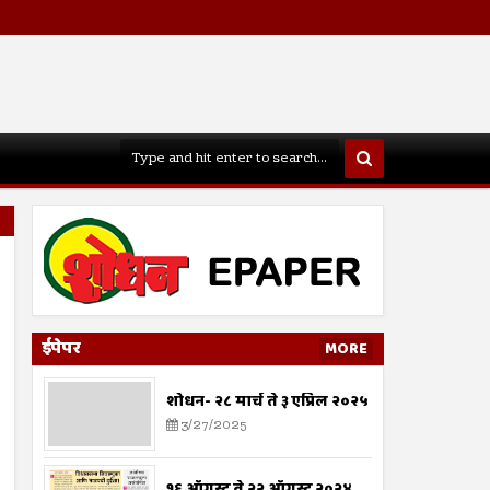
ईपेपर
MORE
शोधन- २८ मार्च ते ३ एप्रिल २०२५
3/27/2025
१६ ऑगस्ट ते २२ ऑगस्ट २०२४