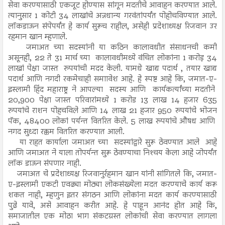
सेवा करण्यासाठी एकजूट होण्यास सांगून मदतीचे आवाहन करण्यात आले.
त्यानुसार 1 कोटी 34 लाखांचे अन्नधान्य गरवंतांपर्यंत पोहोचविण्यात आले.
लॉकडाऊन संपेपर्यंत हे कार्य सुरूच राहील, असेही प्रदेशाध्यक्ष रिजवान उर
रहमान खान म्हणाले.
जमाअत च्या सदस्यांनी या कठिन कालावधीत संसाधनची कमी
असूनही, 22 ते 31 मार्च च्या कालावधीमध्ये वंचित लोकांना 1 करोड़ 34
लाखां पेक्षा जास्त रुपयांची मदद केली. यामधे खाद्य पदार्थ , तयार खाद्य
पदार्थ आणि नगदी रकमेचाही समाावेश आहे. हे स्पष्ट आहे कि, जमात-ए-
इस्लामी हिंद महाराष्ट्र ने आपल्या सदस्य आणि कार्यकर्त्यांच्या मदतीने
20,900 पेक्षा जास्त परिवारांमध्ये 1 करोड 13 लाख 14 हजार 635
रुपयांचे राशन पोहचविले आणि 14 लाख 21 हजार 950 रुपयांचे भोजन
पॅक, 48400 लोकां पर्यन्त वितरित केले. 5 लाख रुपयांचे औषध आणि
नगद सुध्दा रक्कम वितरित करण्यात आली.
या राहत कार्याला जमाअत च्या सदस्यांद्वारे सुरू ठेवण्यात आले आहे
आणि जमाअत ने याला तोपर्यन्त सुरू ठेवण्याचा निश्‍चय केला आहे जोपर्यंत
लॉक डाऊन संपणार नाही.
जमाअत चे प्रदेशाध्यक्ष रिजवानुर्रहमान खान यांनी सांगितले कि, जमात-
ए-इस्लामी एकटी एवढ्या मोठ्या लोकसंख्येला मदत करण्याचे कार्य करू
शकत नाही, म्हणुन इतर संगठन आणि लोकांना मदत कार्य करण्यासाठी
पुढे यावे, असे आवाहन करीत आहे. हे पाहून आनंद होत आहे कि,
समाजातील एक मोठा भाग संकटग्रस्त लोकांची सेवा करण्यात लागला