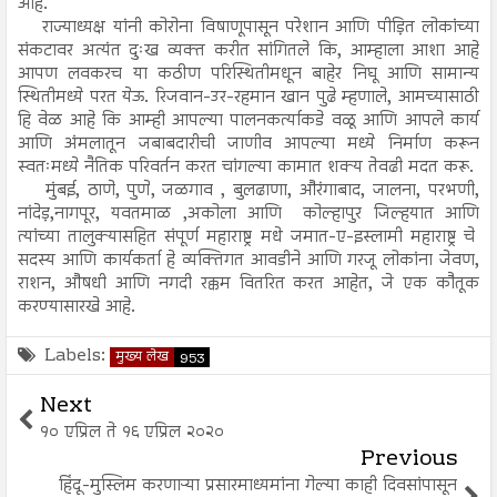
आहे.
राज्याध्यक्ष यांनी कोरोना विषाणूपासून परेशान आणि पीड़ित लोकांच्या
संकटावर अत्यंत दुःख व्यक्त करीत सांगितले कि, आम्हाला आशा आहे
आपण लवकरच या कठीण परिस्थितीमधून बाहेर निघू आणि सामान्य
स्थितीमध्ये परत येऊ. रिजवान-उर-रहमान खान पुढे म्हणाले, आमच्यासाठी
हि वेळ आहे कि आम्ही आपल्या पालनकर्त्याकडे वळू आणि आपले कार्य
आणि अंमलातून जबाबदारीची जाणीव आपल्या मध्ये निर्माण करून
स्वतःमध्ये नैतिक परिवर्तन करत चांगल्या कामात शक्य तेवढी मदत करू.
मुंबई, ठाणे, पुणे, जळगाव , बुलढाणा, औरंगाबाद, जालना, परभणी,
नांदेड़,नागपूर, यवतमाळ ,अकोला आणि कोल्हापुर जिल्हयात आणि
त्यांच्या तालुक्यासहित संपूर्ण महाराष्ट्र मधे जमात-ए-इस्लामी महाराष्ट्र चे
सदस्य आणि कार्यकर्ता हे व्यक्तिगत आवडीने आणि गरजू लोकांना जेवण,
राशन, औषधी आणि नगदी रक्कम वितरित करत आहेत, जे एक कौतूक
करण्यासारखे आहे.
Labels:
मुख्य लेख
953
Next
१० एप्रिल ते १६ एप्रिल २०२०
Previous
हिंदू-मुस्लिम करणाऱ्या प्रसारमाध्यमांना गेल्या काही दिवसांपासून