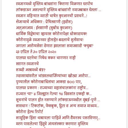
रमजानमध्ये मुस्लिम बांधवांना किराणा मिळणार घरपोच
लॉकडाऊन असल्याने मुस्लिम बांधवांनी नमाजबाबत घेतला ...
रमजान महिन्यात मराठी भाषेत कुरआनची प्रवचने...!
शेजाऱ्याचे अधिकार : प्रेषितवाणी (हदीस)
अल्अनआम : ईशवाणी (सुबोध कुरआन)
धार्मिक विद्वेषाचा व्हायरस कोरोनापेक्षा धोकादायक!
कोरोनामुळे रमजानवर होताहेत बदलाचे सुतोवाच!
जगाला आरोग्यसेवा देणारा इवलासा समाजवादी 'क्युबा'
२३ एप्रिल ते ३० एप्रिल २०२०
पालघर घटनेचा निषेध करून भागणार नाही
स्वागत रमजानचे
सऊदी अरबमध्ये बंड?
उदारवाद्यांवरील भांडवलधार्जिण्यांच्या खोट्या आरोपा...
पुण्यातील कोरोनाबाधितांचा आकडा 800 पार,
पालघर प्रकरण : राज्याच्या महासंचालकांना राष्ट्रीय...
राज्यात ‘या’ ४ जिल्ह्यांत गेल्या १४ दिवसांत एकही क...
सूचनांचे पालन होत नसण्याने लॉकडाऊनमधील मुंबई-पुणे ...
सावधान ! टिकटॉक, फेसबुक, ट्विटर व अन्य समाज माध्यम...
कोरोना हेल्थ रिपोर्ट
सामूहिक हिंसा थाबायला पाहिजे आणि वैमनस्य पसरविणार्...
मरण पावलेल्या हिंदूंचे अंत्यसंस्कार करणारा मुस्लिम