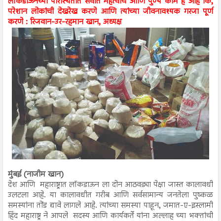
लॉकडाऊनच्या परिस्थितीत सर्वात महत्वाचे आणि पुण्य काम हे आहे कि,
परेशान लोकांची देखरेख करणे आणि त्यांच्या जीवनावश्यक गरजा पूर्ण
करणे : रिजवान-उर-रहमान खान, अध्यक्ष
मुंबई (नाजीम खान)
देश आणि महाराष्ट्रात लॉकडाऊन ला दोन आठवड्या पेक्षा जास्त कालावधी
उलटला आहे. या कालावधीत गरीब आणि सर्वसामान्य जनतेला पुष्कळ
समस्यांना तोंड द्यावे लागले आहे. त्यांच्या समस्या पाहून, जमात-ए-इस्लामी
हिंद महाराष्ट्र ने आपले सदस्य आणि कार्यकर्ते यांना अल्लाह च्या भक्तांची