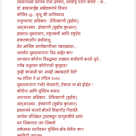
रमजानमध्ये घरातच रोजा इफ्तार, तरावीह पठण करावं - अ...
डॉ. बाबासाहेब आंबेडकरांचे विचार
कोविड 19 : मृत्यू की जातियवाद
पाहुण्याचा अधिकार : प्रेषितवाणी (हदीस)
अल्अनआम : ईशवाणी (सुबोध कुरआन)
इस्लाम-मुसलमान, राष्ट्रभक्ती आणि राष्ट्रप्रेम
संकटकालीन संधीसाधू
देश आर्थिक आणीबाणीच्या उंबरठ्यावर...
भारतीय मुसलमानांना मित्र आहेत का?
जगभरात कोरोना विरूद्धच्या लढ्यात संजीवनी बनले जुने...
गरीब मजुरावर कोरोनाची कुर्‍हाड?
तुम्ही काळजी घ्या आम्ही जबाबदारी घेतो’
१७ एप्रिल ते २३ एप्रिल २०२०
मुसलमानांना गंभीर चेतावनी; ऐकाल तर बरे होईल !
कोरोना आणि मुस्लिम समाज
अनाथाचा अधिकार : प्रेषितवाणी (हदीस)
अल्अनआम : ईशवाणी (सुबोध कुरआन)
इस्लामचे चालते बोलते विद्यापीठ निवर्तले
फातेमा चॅरिटेबल ट्रस्टकडून माणुसकीचे दर्शन
मनं जिंकणारा जग जिंकतो
मर्कजच्या घटनेवरून मुस्लिम बोध घेतील का?