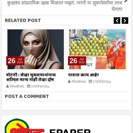
कुठलंच सांप्रदायिक खाद्य मिळालं नव्हतं. त्यांनी या सुवर्णसंधीचा लाभ
घेतला!
RELATED POST
26
26
Jul
Jul
2024
2024
पोटगी : जेव्हा मुसलमानांनाच
नावात काय आहे?
म
शरियत मान्य नाही तेव्हा दोष
Shodhan
7/26/2024
कोर्टाला कसा द्यावा?
Shodhan
7/26/2024
POST A COMMENT