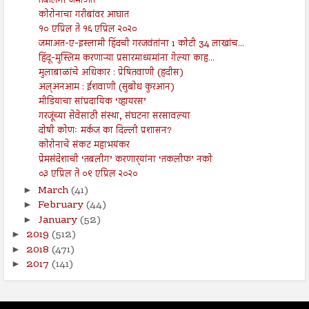
तबलिगी जमाअत
कोरोनाचा गरीबांवर आघात
१० एप्रिल ते १६ एप्रिल २०२०
जमाअत-ए-इस्लामी हिंदची गरजवंतांना 1 कोटी 34 लाखांच...
हिंदू-मुस्लिम करणाऱ्या प्रसारमाध्यमांना गेल्या काह...
मुलाबाळांचे अधिकार : प्रेषितवाणी (हदीस)
अल्अनआम : ईशवाणी (सुबोध कुरआन)
मीडियाचा सांप्रदायिक ‘व्हायरस’
गरजूंच्या सेवेसाठी संस्था, संघटना सरसावल्या
दोषी कोणः मर्कज का दिल्ली प्रशासन?
कोरोनाचे संकट महाभयंकर
प्रेमसंदेशाची ‘तबलीग’ करणार्‍यांना ‘तकलीफ’ नको
०३ एप्रिल ते ०९ एप्रिल २०२०
March
(41)
►
February
(44)
►
January
(52)
►
2019
(512)
►
2018
(471)
►
2017
(141)
►