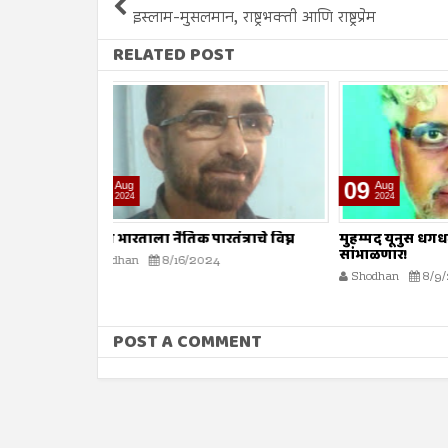
इस्लाम-मुसलमान, राष्ट्रभक्ती आणि राष्ट्रप्रेम
RELATED POST
09
02
Aug
Aug
2024
2024
तंत्राचे विघ्न
मुहम्मद यूनुस धगधगत्या बांग्लादेशाची धुरा
हलवा तयार 
सांभाळणार!
Shodhan
Shodhan
8/9/2024
POST A COMMENT