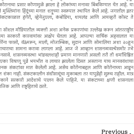
ोरानाचा प्रसार कोणामुळे झाला हे लोकांच्या मनावर बिंबविण्यात येत आहे. या
्लिमांना हिंदूंच्या मनात शत्रूच्या स्वरूपात स्थापित केले आहे. जगातील इतर
कटकाळात हंगेरी, व्हेनेजुएला, कंबोडिया, थायलंड आणि आयव्हरी कोस्ट ते
ऱ्या सोशल मीडियातील व्यक्ती अशा अनेक प्रकरणांचा उल्लेख करून आंतरराष्ट्रीय
च्या सरकारी कारवायांवर आक्षेप घेतला आहे. आपल्या वार्षिक अहवालात या
र्कीना फासो, वॅâमरून, माली, मोजाम्बिक, सुदान आणि सोमालिया अशा २०हून
्याचाराचा सामना करावा लागला आहे. आज जे आव्हान शासनव्यवस्थेसमोर उभे
ावे. शासनव्यवस्था भांडवलशाही प्रमाण मानणारी असली तरी ती धर्माधिष्ठित
ंश एका विषाणू पुढे भयभीत व लाचार झालेला दिसत असताना याच मानववंशाचा
ाभयानक संकटांवर मात केलेली आहे. असेच कोरोनाबद्दल आणि कोरोनाच्या आडून
ात शंका नाही. संकटकालीन संधीसाधूंचा मुकाबला तर यापुढेही सुरूच राहील. मात्र
्येकाने सरकारी आदेशाचे पालन केले पाहिजे. या संकटाच्या क्षणी शासनाला
िक आणि राष्ट्रहिताचे ठरते.
Previous