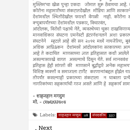
मुस्लिम’चा खेळ पुन्हा एकदा जोमात सुरू ठेवायचा आहे. क
कोरोना महामारीच्या संकटातदेखील मीडिया आणि सरकारने मुस
देशांमधील स्थितीदेखील फारशी वेगळी नाही. कोरोना सं
क्युबापर्यंतच्या देशांमधील पत्रकार, विचारवंत,
आंदोलक, विरोधी पक्षाचे नेते, व्यवस्थेच्या चुका दाखविणा
मानवाधिकार संघटना एमनेस्टी इंटरनॅशनलने अशा प्रकार
संघटनेने म्हटले आहे की सन २०१९ मध्ये नायजेरिया, बु
अधिक आप्रिâकन देशांमध्ये आंदोलकांना सरकारच्या अत
आहे ते कदाचित माणसाच्या ज्ञात इतिहासात कधी आलेले नस
असल्यासारखे वागत असल्याचे दिसून येते. सर्व मानवव
इतिहास हेही सांगतो की माणसाने बुद्धीद्वारे अनेक मह
विशिष्ट व्यक्ती व समाजाला टार्गेट करणाऱ्यांबद्दल होईल य
तोपर्यंत कसल्याही प्रकारच्या संकटाला न घाबरता प्रत
नागरिकांच्या सहकार्याची गरज असते आणि हे सहकार्य सामाज
- शाहजहान मगदुम
मो. - ८९७६५३३४०४
Labels:
शाहजहान मगदुम
118
संपादकीय
337
Next