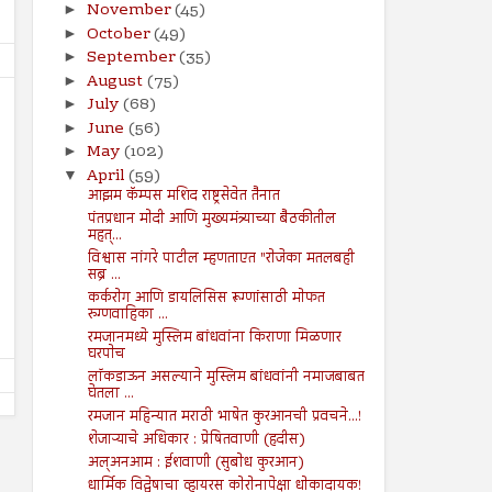
November
(45)
►
October
(49)
►
September
(35)
►
August
(75)
►
July
(68)
►
June
(56)
►
May
(102)
►
April
(59)
▼
आझम कॅम्पस मशिद राष्ट्रसेवेत तैनात
19
12
Jul
Jul
पंतप्रधान मोदी आणि मुख्यमंत्र्याच्या बैठकीतील
2024
2024
महत्...
विश्वास नांगरे पाटील म्हणताएत "रोजेका मतलबही
वेदना कुठे आणि लक्षण कुठे?
डाव्या विचारसरणीचा उगम?
सब्र ...
Shodhan
7/19/2024
Shodhan
7/12/2024
कर्करोग आणि डायलिसिस रूग्णांसाठी मोफत
रुग्णवाहिका ...
रमजानमध्ये मुस्लिम बांधवांना किराणा मिळणार
घरपोच
लॉकडाऊन असल्याने मुस्लिम बांधवांनी नमाजबाबत
घेतला ...
रमजान महिन्यात मराठी भाषेत कुरआनची प्रवचने...!
शेजाऱ्याचे अधिकार : प्रेषितवाणी (हदीस)
अल्अनआम : ईशवाणी (सुबोध कुरआन)
धार्मिक विद्वेषाचा व्हायरस कोरोनापेक्षा धोकादायक!