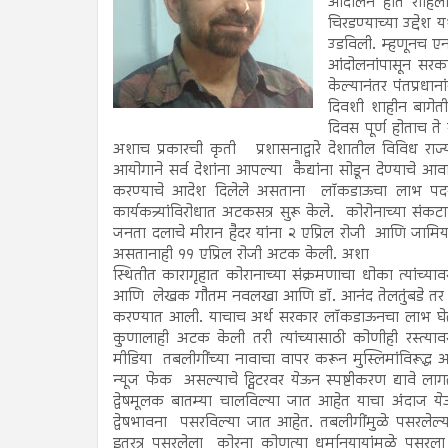
आंदोलने होत राहिली
चिरडण्याच्या उद्दे
उडविली. म्हणूनच ए
आंदोलनांपासून सरका
केल्यानंतर पंतप्रधा
दिवशी शाहीन बागेत
दिवस पूर्ण होताच ते
अशाच प्रकारची कृती प्रशासनाद्वारे देशातील विविध राज्
आयोगाने सर्व देशांना आपल्या कैद्यांना सोडून देण्याचे आ
करण्याचे आदेश दिलेले असताना लॉकडाऊचा लाभ पदरी 
कार्यकत्र्यांविरोधात अटकसत्र सुरू केले. कोरोनाच्या संकटाद
जनता दलाचे मीरान हैदर यांना २ एप्रिल रोजी आणि जामिया
असतानाही ११ एप्रिल रोजी अटक केली. अशा
स्थितीत कारागृहात कोरानाच्या संक्रमणाचा धोका त्यांच्य
आणि लेखक गौतम नवलखा आणि डॉ. आनंद तेलतुंबडे तर नौजवा
करण्यात आली. याचाच अर्थ सरकार लॉकडाऊनचा लाभ घेत 
कुणालाही अटक केली तरी त्यांच्यासाठी कोणीही रस्त्
मीडिया तबलीगींच्या नावाचा वापर करून मुस्लिमांविरूद्
न्यूज फेक असल्याचे ट्विटरवर येऊन स्पष्टीकरण द्यावे ला
द्वेषमूलक बातम्या चालविल्या जात आहेत याचा अंदाज येऊ 
द्वेषभावना पसरविल्या जात आहेत. तबलीगींमुळे पसरले
इतरत्र पसरलेला कोरना कोणत्या धर्मानुयायांमुळे पसरला