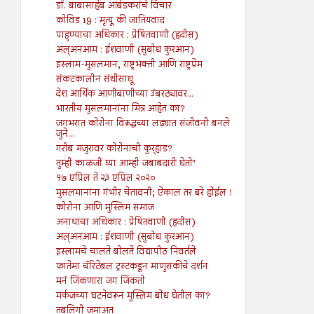
डॉ. बाबासाहेब आंबेडकरांचे विचार
कोविड 19 : मृत्यू की जातियवाद
पाहुण्याचा अधिकार : प्रेषितवाणी (हदीस)
अल्अनआम : ईशवाणी (सुबोध कुरआन)
इस्लाम-मुसलमान, राष्ट्रभक्ती आणि राष्ट्रप्रेम
संकटकालीन संधीसाधू
देश आर्थिक आणीबाणीच्या उंबरठ्यावर...
भारतीय मुसलमानांना मित्र आहेत का?
जगभरात कोरोना विरूद्धच्या लढ्यात संजीवनी बनले
जुने...
गरीब मजुरावर कोरोनाची कुर्‍हाड?
तुम्ही काळजी घ्या आम्ही जबाबदारी घेतो’
१७ एप्रिल ते २३ एप्रिल २०२०
मुसलमानांना गंभीर चेतावनी; ऐकाल तर बरे होईल !
कोरोना आणि मुस्लिम समाज
अनाथाचा अधिकार : प्रेषितवाणी (हदीस)
अल्अनआम : ईशवाणी (सुबोध कुरआन)
इस्लामचे चालते बोलते विद्यापीठ निवर्तले
फातेमा चॅरिटेबल ट्रस्टकडून माणुसकीचे दर्शन
मनं जिंकणारा जग जिंकतो
मर्कजच्या घटनेवरून मुस्लिम बोध घेतील का?
तबलिगी जमाअत