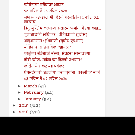
कोरोनाचा गरीबांवर आघात
१० एप्रिल ते १६ एप्रिल २०२०
जमाअत-ए-इस्लामी हिंदची गरजवंतांना 1 कोटी 34
लाखांच...
हिंदू-मुस्लिम करणाऱ्या प्रसारमाध्यमांना गेल्या काह...
मुलाबाळांचे अधिकार : प्रेषितवाणी (हदीस)
अल्अनआम : ईशवाणी (सुबोध कुरआन)
मीडियाचा सांप्रदायिक ‘व्हायरस’
गरजूंच्या सेवेसाठी संस्था, संघटना सरसावल्या
दोषी कोणः मर्कज का दिल्ली प्रशासन?
कोरोनाचे संकट महाभयंकर
प्रेमसंदेशाची ‘तबलीग’ करणार्‍यांना ‘तकलीफ’ नको
०३ एप्रिल ते ०९ एप्रिल २०२०
March
(41)
►
February
(44)
►
January
(52)
►
2019
(512)
►
2018
(471)
►
2017
(141)
►