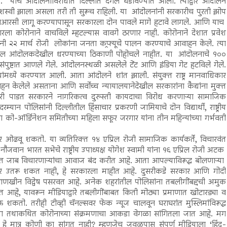
. याच आंदोलनांविरोधात दिल्लीत दंगल घडविण्यात आली. त्याद्वारे आंदोलने
श यशस्वी झाला असला तरी ती सुरूच राहिली. या आंदोलनांनी सरकारीच पुरती झोप
नआरसी लागू करण्यापासून सरकारला दोन पावले मागे हटावे लागले. आणि याच
रला कोरोनाने वाचविले म्हटल्यास वावगे ठरणार नाही. कोरोनाने देशात प्रवेश
नांनी २२ मार्च रोजी लोकांना जनता कफ्र्यूचे पालन करण्याचे आवाहन केले. त्या
ील आंदोलकदेखील धरण्याच्या ठिकाणी पोहोचले नाहीत. या आंदोलनाचे १००
 संपुष्टात आणले गेले. आंदोलनस्थळी असलेले टेंट आणि इंडिया गेट हटविले गेले.
यांमध्ये करण्यात आली. आता आंदोलने शांत झाली. संयुक्त राष्ट्र मानवाधिकार
वाहन केलेले असताना आणि सर्वोच्च न्यायालयानेदेखील सरकारांना कैद्यांना मुक्त
पाडत सरकारने नागरिकत्व दुरुस्ती कायदाचा विरोध करणाऱ्या सामाजिक
रम्यान पोलिसांनी दिल्लीतील हिंसाचार प्रकरणी जामियाचे दोन विद्यार्थी, राष्ट्रीय
 को-ऑर्डिनेशन समितीच्या महिला सफूर जरगार यांना तीन महिन्यांच्या गर्भवती
ावर ओढवू शकतो. या व्यतिरिक्त १४ एप्रिल रोजी सामाजिक कार्यकर्ते, विचारवंत
न भारत सभेचे राष्ट्रीय उपाध्यक्ष योगेश स्वामी यांना १६ एप्रिल रोजी अटक
जाब विचारणाऱ्यांचा आवाज बंद करीत आहे. आता आपल्याविरूद्ध बोलणाऱ्या
यावर उतरू शकत नाही, हे सरकारला माहीत आहे. दुसरीकडे सरकार आणि गोदी
ध आणखीन विद्वेष पसरवत आहे. अनेक शहरांतील पोलिसांना तबलीगींबद्दची अमुक
गत आहे, यावरून मीडियाद्वारे तबलीगींबाबत किती मोठ्या प्रमाणात खोटारड्या व
शकतो. तरीही टीव्ही चॅनल्सवर फेक न्यूज चालवून घराघरांत मुस्लिमांविरूद्ध
ल्या तथाकथित कोरोनाच्या संक्रमणाचा आकडा वेगळा सांगितला जात आहे. मग
 हे मात्र कोणी का सांगत नाही? म्हणजेच जवळपास संपूर्ण मीडियाला ‘हिंदू-