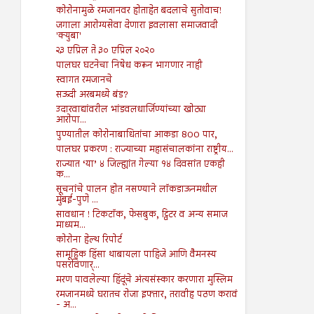
कोरोनामुळे रमजानवर होताहेत बदलाचे सुतोवाच!
जगाला आरोग्यसेवा देणारा इवलासा समाजवादी
'क्युबा'
२३ एप्रिल ते ३० एप्रिल २०२०
पालघर घटनेचा निषेध करून भागणार नाही
स्वागत रमजानचे
सऊदी अरबमध्ये बंड?
उदारवाद्यांवरील भांडवलधार्जिण्यांच्या खोट्या
आरोपा...
पुण्यातील कोरोनाबाधितांचा आकडा 800 पार,
पालघर प्रकरण : राज्याच्या महासंचालकांना राष्ट्रीय...
राज्यात ‘या’ ४ जिल्ह्यांत गेल्या १४ दिवसांत एकही
क...
सूचनांचे पालन होत नसण्याने लॉकडाऊनमधील
मुंबई-पुणे ...
सावधान ! टिकटॉक, फेसबुक, ट्विटर व अन्य समाज
माध्यम...
कोरोना हेल्थ रिपोर्ट
सामूहिक हिंसा थाबायला पाहिजे आणि वैमनस्य
पसरविणार्...
मरण पावलेल्या हिंदूंचे अंत्यसंस्कार करणारा मुस्लिम
रमजानमध्ये घरातच रोजा इफ्तार, तरावीह पठण करावं
- अ...