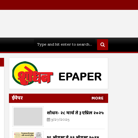
ईपेपर
MORE
शोधन- २८ मार्च ते ३ एप्रिल २०२५
3/27/2025
१६ ऑगस्ट ते २२ ऑगस्ट २०२४