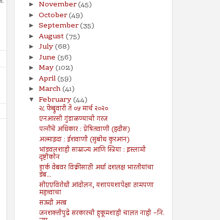
November
(45)
►
October
(49)
►
September
(35)
►
August
(75)
►
July
(68)
►
June
(56)
►
May
(102)
►
April
(59)
►
March
(41)
►
February
(44)
▼
२८ फेब्रुवारी ते ०५ मार्च २०२०
एनआरसी गुंडाळण्याची गरज
पत्नींचे अधिकार : प्रेषितवाणी (हदीस)
अल्माइदा : ईशवाणी (सुबोध कुरआन)
भांडवलशाही साम्राज्य आणि स्त्रिया : इस्लामी
दृष्टीकोन
डार्क वेबवर विक्रीसाठी अर्धा दशलक्ष भारतीयांचा
डेब...
26
19
Jul
Jul
2024
2024
सीएएविरोधी आंदोलन, यशापयशापेक्षा ठामपणा
महत्त्वाचा
२६ जुलै ते ०१ ऑगस्ट २०२४
१९ जुलै ते २५ जुलै २०२४
सऊदी अरब
Shodhan
7/26/2024
Shodhan
7/19/2024
जनशक्तीपुढे सरकारची हुकूमशाही चालत नाही –नि.