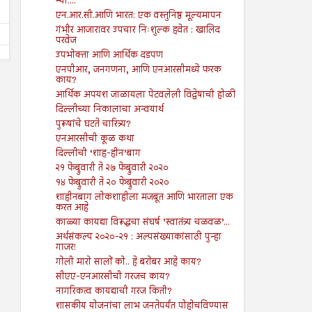
न्या....
एन.आर.सी.आणि भारत: एक वस्तुनिष्ठ मूल्यमापन
गंभीर आजारावर उपचार निःशुल्क हवेत : खालिद
परवेज
उपभोक्ता आणि आर्थिक दडपण
एनपीआर, जनगणना, आणि एनआरसीमध्ये फरक
काय?
आर्थिक अपयश जाळायला पेटवलेली विद्वेषाची होळी
दिल्लीच्या निकालाचा अन्वयार्थ
पुरूषांचे घटते चारित्र्य?
एनआरसीची कूळ कथा
दिल्लीची ‘शाह-हीन’बाग
२१ फेब्रुवारी ते २७ फेब्रुवारी २०२०
१४ फेब्रुवारी ते २० फेब्रुवारी २०२०
शाहीनबाग लोकशाहीला मजबूत आणि भारताला एक
करत आहे
काळ्या कायद्या विरूद्धचा संघर्ष ’स्वातंत्र्य चळवळ’...
अर्थसंकल्प २०२०-२१ : अल्पसंख्याकांसाठी पुन्हा
गाजर!
गोली मारो सालों को.. हे बरोबर आहे काय?
सीएए-एनआरसीची गरजच काय?
नागरिकत्व कायद्याची गरज किती?
शासकीय योजनांचा लाभ जनतेपर्यंत पोहोचविण्यास