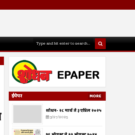
ईपेपर
MORE
शोधन- २८ मार्च ते ३ एप्रिल २०२५
3/27/2025
१६ ऑगस्ट ते २२ ऑगस्ट २०२४