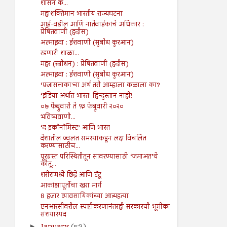
शासन क...
महाशक्तिमान भारतीय राज्यघटना
आई-वडील आणि नातेवाईकांचे अधिकार :
प्रेषितवाणी (हदीस)
अल्माइदा : ईशवाणी (सुबोध कुरआन)
रडणारी शाळा...
महर (स्त्रीधन) : प्रेषितवाणी (हदीस)
अल्माइदा : ईशवाणी (सुबोध कुरआन)
‘प्रजासत्ताका'चा अर्थ तरी आम्हाला कळाला का?
‘इंडिया अर्थात भारत' हिन्दुस्तान नाही!
०७ फेब्रुवारी ते १३ फेब्रुवारी २०२०
भविष्यवाणी...
‘द इकॉनॉमिस्ट’ आणि भारत
देशातील ज्वलंत समस्यांकडून लक्ष विचलित
करण्यासाठीच...
पूरग्रस्त परिस्थितीतून सावरण्यासाठी ‘जमाअत’चे
कौतू...
शरीरामध्ये छिद्रे आणि टॅटू
आकांक्षापूर्तीचा खरा मार्ग
8 हजार व्यावसायिकांच्या आत्महत्या
एनआरसीवरील स्पष्टीकरणानंतरही सरकारची भूमीका
संशयास्पद
January
(52)
►