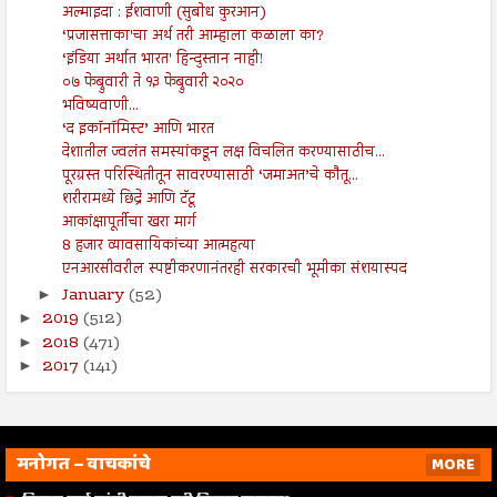
अल्माइदा : ईशवाणी (सुबोध कुरआन)
‘प्रजासत्ताका'चा अर्थ तरी आम्हाला कळाला का?
‘इंडिया अर्थात भारत' हिन्दुस्तान नाही!
०७ फेब्रुवारी ते १३ फेब्रुवारी २०२०
भविष्यवाणी...
‘द इकॉनॉमिस्ट’ आणि भारत
देशातील ज्वलंत समस्यांकडून लक्ष विचलित करण्यासाठीच...
पूरग्रस्त परिस्थितीतून सावरण्यासाठी ‘जमाअत’चे कौतू...
शरीरामध्ये छिद्रे आणि टॅटू
आकांक्षापूर्तीचा खरा मार्ग
8 हजार व्यावसायिकांच्या आत्महत्या
एनआरसीवरील स्पष्टीकरणानंतरही सरकारची भूमीका संशयास्पद
January
(52)
►
2019
(512)
►
2018
(471)
►
2017
(141)
►
मनोगत – वाचकांचे
MORE