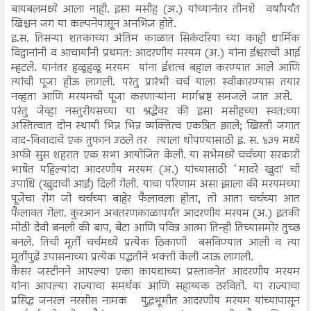
बायबलमध्ये आला नाही. इसा मसीह (अ.) यांच्यानंतर तीनशे वर्षांपर्यंत
खिश्चन जग या कल्पनेपासून अनभिज्ञ होते.
इ.स. तिसऱ्या शतकाच्या अंतिम काळात सिकंदरिया च्या काही धार्मिक
विद्वानांनी व आचार्यांनी प्रथमत: आदरणीय मरयम (अ.) यांना ईश्वराची आई
म्हटले. यानंतर हळूहळू मरयम यांना ईशत्व बहाल करण्यात आले आणि
त्यांची पूजा होऊ लागली. परंतु प्रारंभी चर्च याला स्वीकारण्यास तयार
नव्हता आणि मरयमची पूजा करणाऱ्यांना मार्गभ्रष्ट समजले जात असे.
परंतु जेव्हा नस्तुरीयसच्या या श्रद्धेवर की इसा मसीहच्या स्वत:च्या
अस्तित्वात दोन स्थायी भिन्न भिन्न व्यक्तित्व एकत्रित झाले; खिस्ती जगात
वाद-विवादाचे एक तुफान उठले तर त्याला थोपण्यासाठी इ. स. ४३१ मध्ये
अफी सुस शहरात एक सभा आयोजित केली. या सभेमध्ये चर्चच्या सरकारी
भाषेत पहिल्यांदा आदरणीय मरयम (अ.) यांच्यासाठी `मादरे खुदा' ची
उपाधि (खुदाची आई) दिली गेली. याचा परिणाम असा झाला की मरयमच्या
पूजेचा रोग जो चर्चच्या बाहेर फैलावला होता, तो आता चर्चच्या आत
फैलावत गेला. कुरआन अवतरणकाळापर्यंत आदरणीय मरयम (अ.) इतकी
मोठी देवी बनली की बाप, बेटा आणि पवित्र आत्मा तिन्ही तिच्यासमोर तुच्छ
बनले. तिची मूर्ती चर्चमध्ये प्रत्येक ठिकाणी बसविण्यात आली व त्या
मूर्तीपुढे उपासनाच्या प्रत्येक पद्धतीने भक्ती केली जाऊ लागली.
कैसर जस्टीनने आपल्या एका कायद्याच्या प्रस्तावनेत आदरणीय मरयम
यांना आपल्या राज्याचा समर्थक आणि सहाय्यक ठरवितो. या राज्याचा
प्रसिद्ध जनरल नरसीस नामक युद्धभूमीत आदरणीय मरयम यांच्यापासून