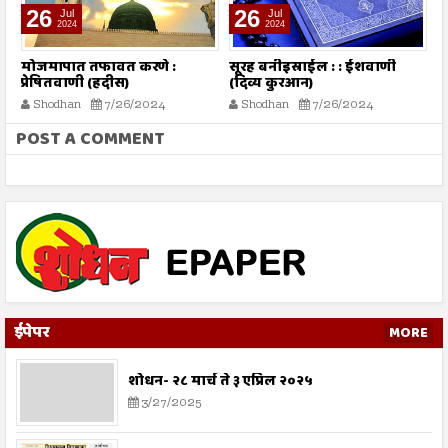
26
26
Jul
Jul
2024
2024
मोजमापात तफावत करणे :
सूरह बनीइस्राईल : : ईशवाणी
च
प्रेषितवाणी (हदीस)
(दिव्य कुरआन)
Shodhan
7/26/2024
Shodhan
7/26/2024
POST A COMMENT
ईपेपर
MORE
शोधन- २८ मार्च ते ३ एप्रिल २०२५
3/27/2025