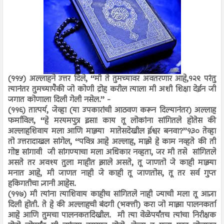
(११५) अल्लाहने उत्तर दिले, ‘‘मी ते तुमच्यावर अवतरणार आहे,१२९ परंतु
त्यानंतर तुमच्यापैकी जो कोणी द्रोह करील त्याला मी अशी शिक्षा देईन जी
जगात कोणाला दिली गेली नसेल.’’ -
(११६) तात्पर्य, जेव्हा (या उपकारांची आठवण करून दिल्यानंतर) अल्लाह
फर्माविल, ‘‘हे मरयमपुत्र इसा! काय तू लोकांना सांगितले होतेस की
अल्लाहशिवाय मला आणि माझ्या मातेसदेखील ईश्वर बनवा?’’१३० तेव्हा
तो उत्तरादाखल सांगेल, ‘‘पवित्र आहे अल्लाह, माझे हे काम नव्हते की ती
गोष्ट सांगावी जी सांगण्याचा मला अधिकार नव्हता, जर मी तसे सांगितले
असते तर अवश्य तुला माहीत झाले असते, तू जाणतो जे काही माझ्या
मनात आहे, मी जाणत नाही जे काही तू जाणतोस, तू तर सर्व गुप्त
हकिगतीचा ज्ञानी आहेस.
(११७) मी त्यांना त्याशिवाय काहीच सांगितले नाही ज्याची मला तू आज्ञा
दिली होती. ते हे की अल्लाहची बंदगी (भक्ती) करा जो माझा पालनकर्ता
आहे आणि तुमचा पालनकर्तादेखील. मी त्या वेळेपर्यंतच त्यांचा निरीक्षक