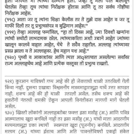
होतो जोपर्यंत मी त्यांच्या दरम्यान होतो. जेव्हा तू मला परत बोलावून
घेतलेस तेव्हा तूच त्यांचा निरीक्षक होतास आणि तू तर सर्वच गोष्टींचा
निरीक्षक आहेस.
(११८) आता जर तू त्यांना शिक्षा केलीस तर ते तुझे दास आहेत व जर तू
माफी दिली तर तू प्रभुत्वसंपन्न व बुद्धिमान आहेस.’’
(११९) तेव्हा अल्लाह फर्माविल, ‘‘हा तो दिवस आहे, ज्या दिवशी खऱ्यांना
त्यांची सचोटी लाभदायक ठरेल. त्यांच्याकरिता अशी उद्याने आहेत ज्यांच्या
खालून कालवे वाहात आहेत, येथे ते सदैव राहतील. अल्लाह त्यांच्यावर
प्रसन्न झाला व ते अल्लाहवर. हेच महान यश आहे.’’
(१२०) पृथ्वी व आकाशांवर आणि त्यात आqस्तत्वात असलेल्या सर्वांवर
राज्य अल्लाहचेच आहे आणि प्रत्येक वस्तूवर तो प्रभुत्व राखतो.
१२९) कुरआन याविषयी गप्प आहे की ही जेवणाची थाळी उतरविली गेली
किंवा नाही. दुसऱ्या एखाद्या विश्वसनीय माध्यमाद्वारासुद्धा याचे उत्तर सापडत
नाही. शक्य आहे की ही थाळी उतरली असेल. तसेच शक्य आहे की
हवारींनी नंतरची धमकी ऐकून आपली विनंतीवजा मागणी मागे घेतली
असेल.
१३०) खिस्ती लोकांनी अल्लाहबरोबर फक्त इसा मसीह (अ.) आणि पवित्र
आत्म्यालाच खुदा बनविले नाही तर इसा मसीह (अ.) यांची माता आदरणीय
मरयमलासुद्धा एका स्थायी स्वरूपात खुदा (पूजनीय) बनविले. आदरणीय
मरयम (अ.) यांच्या ईशत्व आणि अति पावनतेविषयी एकही संकेत