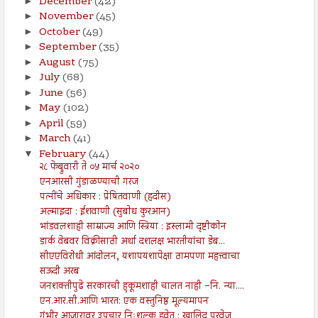
December
(42)
►
November
(45)
►
October
(49)
►
September
(35)
►
August
(75)
►
July
(68)
►
June
(56)
►
May
(102)
►
April
(59)
►
March
(41)
►
February
(44)
▼
२८ फेब्रुवारी ते ०५ मार्च २०२०
एनआरसी गुंडाळण्याची गरज
पत्नींचे अधिकार : प्रेषितवाणी (हदीस)
अल्माइदा : ईशवाणी (सुबोध कुरआन)
भांडवलशाही साम्राज्य आणि स्त्रिया : इस्लामी दृष्टीकोन
डार्क वेबवर विक्रीसाठी अर्धा दशलक्ष भारतीयांचा डेब...
सीएएविरोधी आंदोलन, यशापयशापेक्षा ठामपणा महत्त्वाचा
सऊदी अरब
जनशक्तीपुढे सरकारची हुकूमशाही चालत नाही –नि. न्या....
एन.आर.सी.आणि भारत: एक वस्तुनिष्ठ मूल्यमापन
गंभीर आजारावर उपचार निःशुल्क हवेत : खालिद परवेज