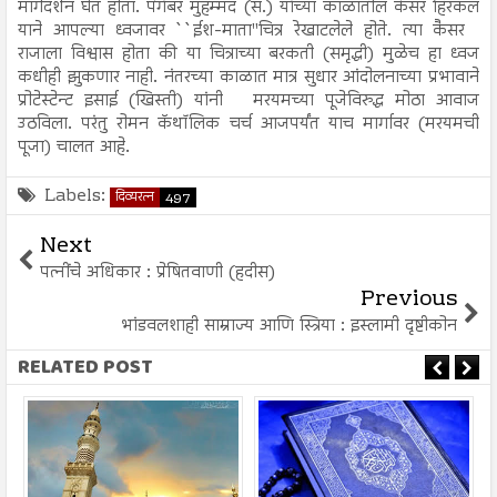
मार्गदर्शन घेत होता. पैगंबर मुहम्मद (स.) यांच्या काळातील कैसर हिरकल
याने आपल्या ध्वजावर ``ईश-माता''चित्र रेखाटलेले होते. त्या कैसर
राजाला विश्वास होता की या चित्राच्या बरकती (समृद्धी) मुळेच हा ध्वज
कधीही झुकणार नाही. नंतरच्या काळात मात्र सुधार आंदोलनाच्या प्रभावाने
प्रोटेस्टेन्ट इसाई (खिस्ती) यांनी मरयमच्या पूजेविरुद्ध मोठा आवाज
उठविला. परंतु रोमन कॅथॉलिक चर्च आजपर्यंत याच मार्गावर (मरयमची
पूजा) चालत आहे.
Labels:
दिव्यरत्न
497
Next
पत्नींचे अधिकार : प्रेषितवाणी (हदीस)
Previous
भांडवलशाही साम्राज्य आणि स्त्रिया : इस्लामी दृष्टीकोन
RELATED POST