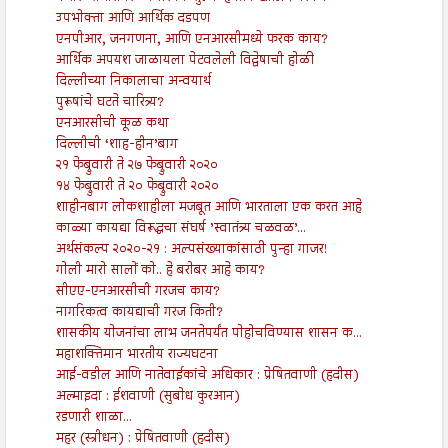
उपभोक्ता आणि आर्थिक दडपण
एनपीआर, जनगणना, आणि एनआरसीमध्ये फरक काय?
आर्थिक अपयश जाळायला पेटवलेली विद्वेषाची होळी
दिल्लीच्या निकालाचा अन्वयार्थ
पुरूषांचे घटते चारित्र्य?
एनआरसीची कूळ कथा
दिल्लीची ‘शाह-हीन’बाग
२१ फेब्रुवारी ते २७ फेब्रुवारी २०२०
१४ फेब्रुवारी ते २० फेब्रुवारी २०२०
शाहीनबाग लोकशाहीला मजबूत आणि भारताला एक करत आहे
काळ्या कायद्या विरूद्धचा संघर्ष ’स्वातंत्र्य चळवळ’...
अर्थसंकल्प २०२०-२१ : अल्पसंख्याकांसाठी पुन्हा गाजर!
गोली मारो सालों को.. हे बरोबर आहे काय?
सीएए-एनआरसीची गरजच काय?
नागरिकत्व कायद्याची गरज किती?
शासकीय योजनांचा लाभ जनतेपर्यंत पोहोचविण्यास शासन क...
महाशक्तिमान भारतीय राज्यघटना
आई-वडील आणि नातेवाईकांचे अधिकार : प्रेषितवाणी (हदीस)
अल्माइदा : ईशवाणी (सुबोध कुरआन)
रडणारी शाळा...
महर (स्त्रीधन) : प्रेषितवाणी (हदीस)