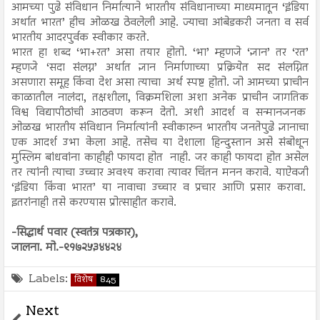
आमच्या पुढे संविधान निर्मात्याने भारतीय संविधानाच्या माध्यमातून ‘इंडिया
अर्थात भारत’ हीच ओळख ठेवलेली आहे. ज्याचा आंबेडकरी जनता व सर्व
भारतीय आदरपुर्वक स्वीकार करते.
भारत हा शब्द ‘भा+रत’ असा तयार होतो. ‘भा’ म्हणजे ‘ज्ञान’ तर ‘रत’
म्हणजे ‘सदा संलग्न’ अर्थात ज्ञान निर्माणाच्या प्रक्रियेत सद संलग्नित
असणारा समूह किंवा देश असा त्याचा अर्थ स्पष्ट होतो. जो आमच्या प्राचीन
काळातील नालंदा, तक्षशीला, विक्रमशिला अशा अनेक प्राचीन जागतिक
विश्व विद्यापीठांची आठवण करून देतो. अशी आदर्श व सन्मानजनक
ओळख भारतीय संविधान निर्मात्यांनी स्वीकारुन भारतीय जनतेपुढे ज्ञानाचा
एक आदर्श उभा केला आहे. तसेच या देशाला हिन्दुस्तान असे संबोधून
मुस्लिम बांधवांना काहीही फायदा होत नाही. जर काही फायदा होत असेल
तर त्यांनी त्याचा उच्चार अवश्य करावा त्यावर चिंतन मनन करावे. याऐवजी
‘इंडिया किंवा भारत’ या नावाचा उच्चार व प्रचार आणि प्रसार करावा.
इतरांनाही तसे करण्यास प्रोत्साहीत करावे.
-सिद्धार्थ पवार (स्वतंत्र पत्रकार),
जालना. मो.-९१७२५३४४२४
Labels:
विशेष
845
Next