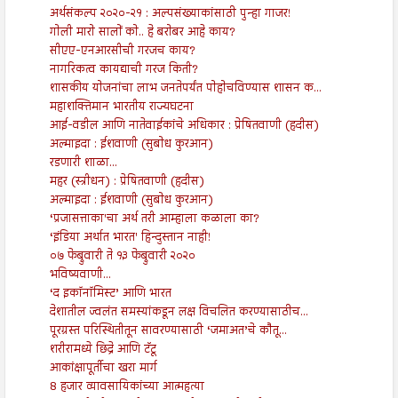
अर्थसंकल्प २०२०-२१ : अल्पसंख्याकांसाठी पुन्हा गाजर!
गोली मारो सालों को.. हे बरोबर आहे काय?
सीएए-एनआरसीची गरजच काय?
नागरिकत्व कायद्याची गरज किती?
शासकीय योजनांचा लाभ जनतेपर्यंत पोहोचविण्यास शासन क...
महाशक्तिमान भारतीय राज्यघटना
आई-वडील आणि नातेवाईकांचे अधिकार : प्रेषितवाणी (हदीस)
अल्माइदा : ईशवाणी (सुबोध कुरआन)
रडणारी शाळा...
महर (स्त्रीधन) : प्रेषितवाणी (हदीस)
अल्माइदा : ईशवाणी (सुबोध कुरआन)
‘प्रजासत्ताका'चा अर्थ तरी आम्हाला कळाला का?
‘इंडिया अर्थात भारत' हिन्दुस्तान नाही!
०७ फेब्रुवारी ते १३ फेब्रुवारी २०२०
भविष्यवाणी...
‘द इकॉनॉमिस्ट’ आणि भारत
देशातील ज्वलंत समस्यांकडून लक्ष विचलित करण्यासाठीच...
पूरग्रस्त परिस्थितीतून सावरण्यासाठी ‘जमाअत’चे कौतू...
शरीरामध्ये छिद्रे आणि टॅटू
आकांक्षापूर्तीचा खरा मार्ग
8 हजार व्यावसायिकांच्या आत्महत्या