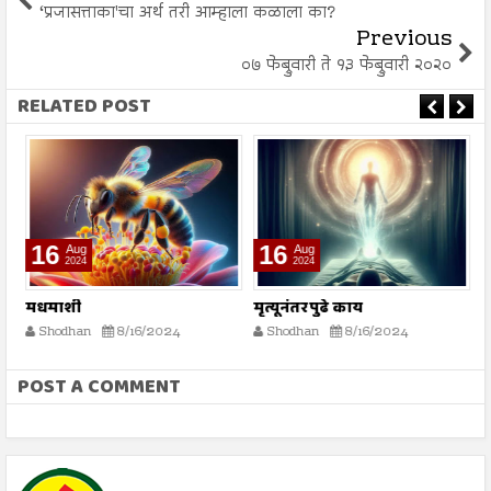
‘प्रजासत्ताका'चा अर्थ तरी आम्हाला कळाला का?
Previous
०७ फेब्रुवारी ते १३ फेब्रुवारी २०२०
RELATED POST
16
16
Aug
Aug
2024
2024
मधमाशी
मृत्यूनंतर पुढे काय
भ
स्
Shodhan
8/16/2024
Shodhan
8/16/2024
POST A COMMENT