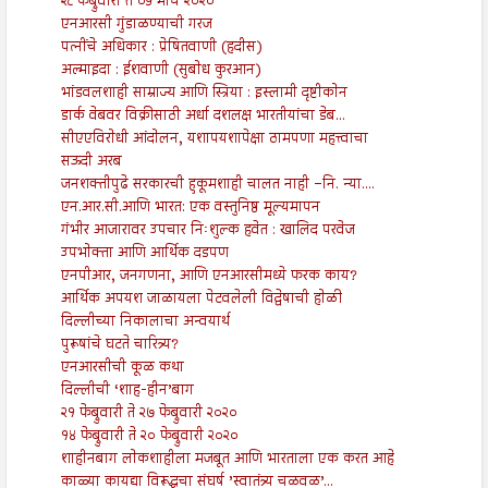
२८ फेब्रुवारी ते ०५ मार्च २०२०
एनआरसी गुंडाळण्याची गरज
पत्नींचे अधिकार : प्रेषितवाणी (हदीस)
अल्माइदा : ईशवाणी (सुबोध कुरआन)
भांडवलशाही साम्राज्य आणि स्त्रिया : इस्लामी दृष्टीकोन
डार्क वेबवर विक्रीसाठी अर्धा दशलक्ष भारतीयांचा डेब...
सीएएविरोधी आंदोलन, यशापयशापेक्षा ठामपणा महत्त्वाचा
सऊदी अरब
जनशक्तीपुढे सरकारची हुकूमशाही चालत नाही –नि. न्या....
एन.आर.सी.आणि भारत: एक वस्तुनिष्ठ मूल्यमापन
गंभीर आजारावर उपचार निःशुल्क हवेत : खालिद परवेज
उपभोक्ता आणि आर्थिक दडपण
एनपीआर, जनगणना, आणि एनआरसीमध्ये फरक काय?
आर्थिक अपयश जाळायला पेटवलेली विद्वेषाची होळी
दिल्लीच्या निकालाचा अन्वयार्थ
पुरूषांचे घटते चारित्र्य?
एनआरसीची कूळ कथा
दिल्लीची ‘शाह-हीन’बाग
२१ फेब्रुवारी ते २७ फेब्रुवारी २०२०
१४ फेब्रुवारी ते २० फेब्रुवारी २०२०
शाहीनबाग लोकशाहीला मजबूत आणि भारताला एक करत आहे
काळ्या कायद्या विरूद्धचा संघर्ष ’स्वातंत्र्य चळवळ’...