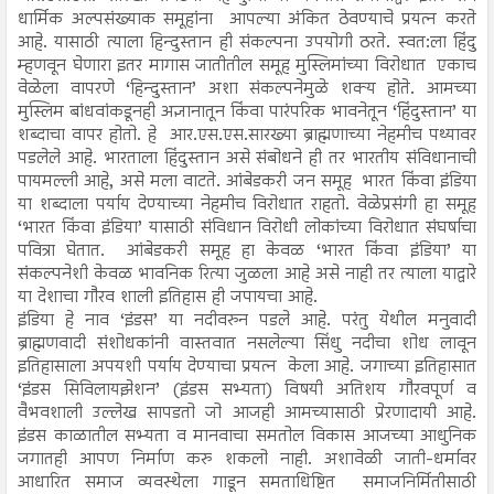
धार्मिक अल्पसंख्याक समूहांना आपल्या अंकित ठेवण्याचे प्रयत्न करते
आहे. यासाठी त्याला हिन्दुस्तान ही संकल्पना उपयोगी ठरते. स्वत:ला हिंदु
म्हणवून घेणारा इतर मागास जातीतील समूह मुस्लिमांच्या विरोधात एकाच
वेळेला वापरणे ‘हिन्दुस्तान’ अशा संकल्पनेमुळे शक्य होते. आमच्या
मुस्लिम बांधवांकडूनही अज्ञानातून किंवा पारंपरिक भावनेतून ‘हिंदुस्तान’ या
शब्दाचा वापर होतो. हे आर.एस.एस.सारख्या ब्राह्मणाच्या नेहमीच पथ्यावर
पडलेले आहे. भारताला हिंदुस्तान असे संबोधने ही तर भारतीय संविधानाची
पायमल्ली आहे, असे मला वाटते. आंबेडकरी जन समूह भारत किंवा इंडिया
या शब्दाला पर्याय देण्याच्या नेहमीच विरोधात राहतो. वेळेप्रसंगी हा समूह
‘भारत किंवा इंडिया’ यासाठी संविधान विरोधी लोकांच्या विरोधात संघर्षाचा
पवित्रा घेतात. आंबेडकरी समूह हा केवळ ‘भारत किंवा इंडिया’ या
संकल्पनेशी केवळ भावनिक रित्या जुळला आहे असे नाही तर त्याला याद्वारे
या देशाचा गौरव शाली इतिहास ही जपायचा आहे.
इंडिया हे नाव ‘इंडस’ या नदीवरुन पडले आहे. परंतु येथील मनुवादी
ब्राह्मणवादी संशोधकांनी वास्तवात नसलेल्या सिंधु नदीचा शोध लावून
इतिहासाला अपयशी पर्याय देण्याचा प्रयत्न केला आहे. जगाच्या इतिहासात
‘इंडस सिविलायझेशन’ (इंडस सभ्यता) विषयी अतिशय गौरवपूर्ण व
वैभवशाली उल्लेख सापडतो जो आजही आमच्यासाठी प्रेरणादायी आहे.
इंडस काळातील सभ्यता व मानवाचा समतोल विकास आजच्या आधुनिक
जगातही आपण निर्माण करु शकलो नाही. अशावेळी जाती-धर्मावर
आधारित समाज व्यवस्थेला गाडून समताधिष्टित समाजनिर्मितीसाठी