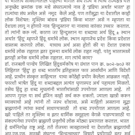
या भारतीय संविधानातील पहिल्या भागात संघ राज्य व त्याचे राज्यक्षेत्र यात
अनुच्छेद क्रमांक एक मधे संघराज्याचे नाव हे ‘इंडिया अर्थात भारत’ हा
राज्यांचा संघ असेल असे नमूद केले आहे. पण तरीसुद्धा या देशातील काही
लोक विशेषत: मुस्लिम बांधव ‘इंडिया किंवा भारत’ असे न म्हणता या
देशाला लागू न होणारे नाव 'हिन्दुस्तान' या नावाचा वारंवार उच्चार करतात.
तो त्यांनी करु नये. कारण जर हिन्दुस्तान या शब्दाचा अर्थ हिंदू ± स्थान
अर्थात 'हिंदू' म्हणजे हिंदू धर्माचे लोक. स्थान म्हणजेच प्रदेश किंवा प्रदेशात
वास्तव्य करणारे लोक. याचाच अर्थ असा होतो की या देशात एकाच
धर्माचे लोक राहतात इतर दुसऱ्या धर्माचे लोक राहत नाही. परंतु भारतामध्ये
इतरही अनेक धर्माचे लोक राहतात. मग त्यांचे काय?
डॉ. राजबली पान्डेय लिखित हिंदुधर्मकोष या ग्रंथात पान क्र. ७०२-७०३ वर
लिहितात 'हिंदु’ हा शब्द भारतीय इतिहासात फार आर्वाचीन आणि विदेशी
आहे. प्राचीन संस्कृत साहित्यात याचा कोठेही प्रयोग केलेला आढळत नाही.
फारशी भाषेत हिंदु या शब्दाबद्दल अत्यंत घृणास्पद अर्थ पहायला मिळतो.
तसेच हिंदु हा शब्द मुघलांनी भारतीयांसाठी उपयोगात आणला आहे. तो
आपण गुगल या सर्च इंजिन वरही सर्च करु शकतो. ज्याला खात्री करून
घ्यावयाची आहे त्यांनी तो जरुर शोधावा. असे माहिती असताना सुद्धा
ब्राह्मणांनी त्यांचा स्वार्थ साधण्यासाठी तो शब्द उपयोगात आणला आहे.
खरे पाहिले तर मुस्लिम व इतर धार्मिक समूहाला वेगळे पाडण्यासाठी या
संकल्पनेचा उपयोग ब्राह्मणी प्रवृत्तीचे लोक मोठ्या प्रमाणात करतात. भारत
हे धर्मनिरपेक्ष राष्ट्र आहे. तरी रोजच्या व्यवहारामधे या देशातील ब्राह्मणांची
आर.एस.एस. सारखी संघटना ‘हिन्दुत्वाच्या’ विषारी प्रयोगाद्वरे इतर सर्व