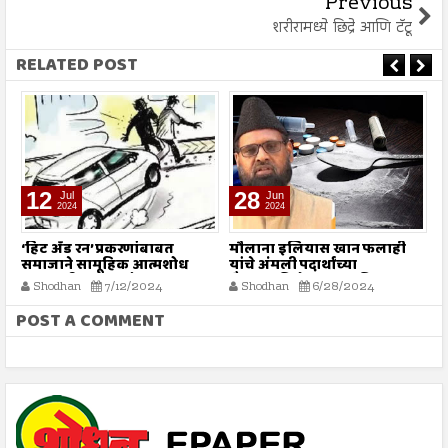
Previous
शरीरामध्ये छिद्रे आणि टॅटू
RELATED POST
12
28
Jul
Jun
2024
2024
‘हिट अँड रन’ प्रकरणांबाबत
मौलाना इलियास खान फलाही
इ
समाजाने सामूहिक आत्मशोध
यांचे अंमली पदार्थांच्या
चि
करण्याची गरज - मौलाना
गैरवापराविरोधात सामूहिक
न
Shodhan
7/12/2024
Shodhan
6/28/2024
इलियास खान फलाही
कारवाईचे आवाहन
POST A COMMENT