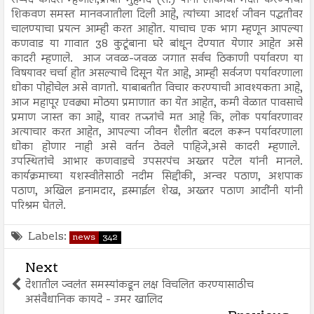
शिकवण समस्त मानवजातीला दिली आहे, त्यांच्या आदर्श जीवन पद्धतीवर
चालण्याचा प्रयत्न आम्ही करत आहोत. याचाच एक भाग म्हणून आपल्या
कणवाड या गावात 38 कुटूंबाना घरे बांधून देण्यात येणार आहेत असे
कादरी म्हणाले. आज जवळ-जवळ जगात सर्वच ठिकाणी पर्यावरण या
विषयावर चर्चा होत असल्याचे दिसून येत आहे, आम्ही सर्वजण पर्यावरणाला
धोका पोहोचेल असे वागतो. याबाबतीत विचार करण्याची आवश्यकता आहे,
आज महापूर एवढ्या मोठया प्रमाणात का येत आहेत, कमी वेळात पावसाचे
प्रमाण जास्त का आहे, यावर तज्ज्ञांचे मत आहे कि, लोक पर्यावरणावर
अत्याचार करत आहेत, आपल्या जीवन शैलीत बदल करून पर्यावरणाला
धोका होणार नाही असे वर्तन ठेवले पाहिजे,असे कादरी म्हणाले.
उपस्थितांचे आभार कणवाडचे उपसरपंच अख्तर पटेल यांनी मानले.
कार्यक्रमाच्या यशस्वीतेसाठी नदीम सिद्दीकी, अन्वर पठाण, अशपाक
पठाण, अखिल इनामदार, इस्माईल शेख, अख्तर पठाण आदींनी यांनी
परिश्रम घेतले.
Labels:
news
342
Next
देशातील ज्वलंत समस्यांकडून लक्ष विचलित करण्यासाठीच
असंवैधानिक कायदे - उमर खालिद