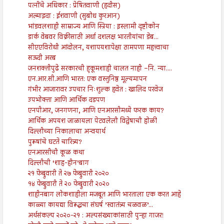
पत्नींचे अधिकार : प्रेषितवाणी (हदीस)
अल्माइदा : ईशवाणी (सुबोध कुरआन)
भांडवलशाही साम्राज्य आणि स्त्रिया : इस्लामी दृष्टीकोन
डार्क वेबवर विक्रीसाठी अर्धा दशलक्ष भारतीयांचा डेब...
सीएएविरोधी आंदोलन, यशापयशापेक्षा ठामपणा महत्त्वाचा
सऊदी अरब
जनशक्तीपुढे सरकारची हुकूमशाही चालत नाही –नि. न्या....
एन.आर.सी.आणि भारत: एक वस्तुनिष्ठ मूल्यमापन
गंभीर आजारावर उपचार निःशुल्क हवेत : खालिद परवेज
उपभोक्ता आणि आर्थिक दडपण
एनपीआर, जनगणना, आणि एनआरसीमध्ये फरक काय?
आर्थिक अपयश जाळायला पेटवलेली विद्वेषाची होळी
दिल्लीच्या निकालाचा अन्वयार्थ
पुरूषांचे घटते चारित्र्य?
एनआरसीची कूळ कथा
दिल्लीची ‘शाह-हीन’बाग
२१ फेब्रुवारी ते २७ फेब्रुवारी २०२०
१४ फेब्रुवारी ते २० फेब्रुवारी २०२०
शाहीनबाग लोकशाहीला मजबूत आणि भारताला एक करत आहे
काळ्या कायद्या विरूद्धचा संघर्ष ’स्वातंत्र्य चळवळ’...
अर्थसंकल्प २०२०-२१ : अल्पसंख्याकांसाठी पुन्हा गाजर!