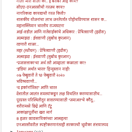
गोली मारो सालों को.. हे बरोबर आहे काय?
सीएए-एनआरसीची गरजच काय?
नागरिकत्व कायद्याची गरज किती?
शासकीय योजनांचा लाभ जनतेपर्यंत पोहोचविण्यास शासन क...
महाशक्तिमान भारतीय राज्यघटना
आई-वडील आणि नातेवाईकांचे अधिकार : प्रेषितवाणी (हदीस)
अल्माइदा : ईशवाणी (सुबोध कुरआन)
रडणारी शाळा...
महर (स्त्रीधन) : प्रेषितवाणी (हदीस)
अल्माइदा : ईशवाणी (सुबोध कुरआन)
‘प्रजासत्ताका'चा अर्थ तरी आम्हाला कळाला का?
‘इंडिया अर्थात भारत' हिन्दुस्तान नाही!
०७ फेब्रुवारी ते १३ फेब्रुवारी २०२०
भविष्यवाणी...
‘द इकॉनॉमिस्ट’ आणि भारत
देशातील ज्वलंत समस्यांकडून लक्ष विचलित करण्यासाठीच...
पूरग्रस्त परिस्थितीतून सावरण्यासाठी ‘जमाअत’चे कौतू...
शरीरामध्ये छिद्रे आणि टॅटू
आकांक्षापूर्तीचा खरा मार्ग
8 हजार व्यावसायिकांच्या आत्महत्या
एनआरसीवरील स्पष्टीकरणानंतरही सरकारची भूमीका संशयास्पद
►