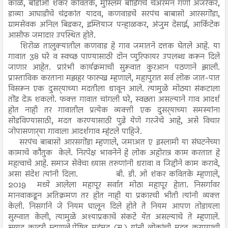
काळे, बीडीओ शंकर कवितके, मुस्लिम बोर्डिंगचे चेअरमन गणी अजरेकर,
डाव्या आघाडीचे चंद्रकांत यादव, कणवाडचे सरपंच बाबासो आरसगोंडा,
ग्रामसेवक अनिल बिडकर, इम्तियाज पन्हाळकर, अंजुम देसाई, आर्किटेक
आसीफ जमादार उपस्थित होते.
शिरोळ तालुक्यातील कणवाड हे गाव जमातने दत्तक घेतले आहे. या
गावात 38 घरे व स्वच्छ पाण्यासाठी दोन प्युरिफायर उपलब्ध करून दिले
जाणार आहेत. प्रारंभी कार्यक्रमाची सुरूवात कुरआन पठणाने झाली.
प्रास्ताविक करताना मझहर फारुख म्हणाले, महापुरात सर्व लोक जात-पात
विसरून एक दुसर्‍याच्या मदतीला धावून आले. त्यामुळे मोठया संकटाला
तोंड देऊ शकलो. फक्त गावात चांगली घरे, स्वछता असल्याने गाव आदर्श
होत नाही तर गावातील प्रत्येक व्यक्ती एक दुसर्‍याच्या समस्यांना
सोडविण्यासाठी, मदत करण्यासाठी पुढे येणे गरजेचे आहे, असे विचार
जोपासणार्‍या गावाला आदर्शगाव म्हंटले पाहिजे.
सरपंच बाबासो आरसगोंडा म्हणाले, जमाअत ए इस्लामी या संघटनेच्या
कामाचे कौतुक केले. निरपेक्ष भावनेने हे लोक अहोरात्र काम करतात हे
महत्वाचे आहे. समाज सेवेचा ध्यास तरुणांनी धरावा व जिद्दीने काम करावे,
असा संदेश त्यांनी दिला. बी. डी. ओ शंकर कवितके म्हणाले,
2019 मध्ये आलेला महापूर सर्वात मोठा महापूर हेाता. निसर्गावर
मानवाकडून अतिक्रमण तर होत नाही या प्रकारची भीती त्यांनी व्यक्त
केली. निसर्गाने जे नियम घालून दिले होते ते नियम आपण तोडायला
सुरुवात केली, त्यामुळे अश्याप्रकाचे संकटे येत असल्याचे ते म्हणाले.
सय्यद कादरी म्हणाले,प्रेषित मुहंमद (स.) यांनी लोकांची मदत करण्याची