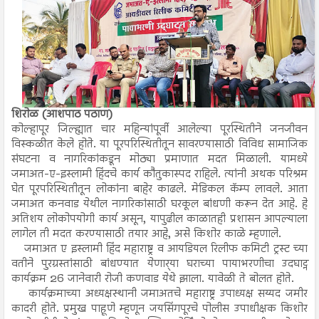
शिरोळ (आशपाठ पठाण)
कोल्हापूर जिल्ह्यात चार महिन्यांपूर्वी आलेल्या पूरस्थितीने जनजीवन
विस्कळीत केले होते. या पूरपरिस्थितीतून सावरण्यासाठी विविध सामाजिक
संघटना व नागरिकांकडून मोठ्या प्रमाणात मदत मिळाली. यामध्ये
जमाअत-ए-इस्लामी हिंदचे कार्य कौतुकास्पद राहिले. त्यांनी अथक परिश्रम
घेत पूरपरिस्थितीतून लोकांना बाहेर काढले. मेडिकल कॅम्प लावले. आता
जमाअत कनवाड येथील नागरिकांसाठी घरकूल बांधणी करून देत आहे. हे
अतिशय लोकोपयोगी कार्य असून, यापुढील काळातही प्रशासन आपल्याला
लागेल ती मदत करण्यासाठी तयार आहे, असे किशोर काळे म्हणाले.
जमाअत ए इस्लामी हिंद महाराष्ट्र व आयडियल रिलीफ कमिटी ट्रस्ट च्या
वतीने पुरग्रस्तांसाठी बांधण्यात येणार्‍या घराच्या पायाभरणीचा उदघाट्न
कार्यक्रम 26 जानेवारी रोजी कणवाड येथे झाला. यावेळी ते बोलत होते.
कार्यक्रमाच्या अध्यक्षस्थानी जमाअतचे महाराष्ट्र उपाध्यक्ष सय्यद जमीर
कादरी होते. प्रमुख पाहूणे म्हणून जयसिंगपूरचे पोलीस उपाधीक्षक किशोर