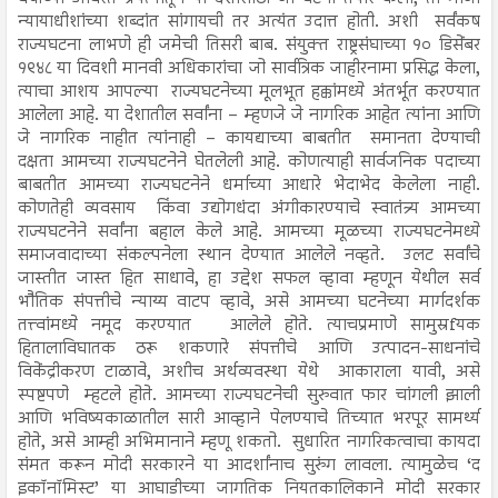
न्यायाधीशांच्या शब्दांत सांगायची तर अत्यंत उदात्त होती. अशी सर्वंकष
राज्यघटना लाभणे ही जमेची तिसरी बाब. संयुक्त राष्ट्रसंघाच्या १० डिसेंबर
१९४८ या दिवशी मानवी अधिकारांचा जो सार्वत्रिक जाहीरनामा प्रसिद्ध केला,
त्याचा आशय आपल्या राज्यघटनेच्या मूलभूत हक्कांमध्ये अंतर्भूत करण्यात
आलेला आहे. या देशातील सर्वांना – म्हणजे जे नागरिक आहेत त्यांना आणि
जे नागरिक नाहीत त्यांनाही – कायद्याच्या बाबतीत समानता देण्याची
दक्षता आमच्या राज्यघटनेने घेतलेली आहे. कोणत्याही सार्वजनिक पदाच्या
बाबतीत आमच्या राज्यघटनेने धर्माच्या आधारे भेदाभेद केलेला नाही.
कोणतेही व्यवसाय किंवा उद्योगधंदा अंगीकारण्याचे स्वातंत्र्य आमच्या
राज्यघटनेने सर्वांना बहाल केले आहे. आमच्या मूळच्या राज्यघटनेमध्ये
समाजवादाच्या संकल्पनेला स्थान देण्यात आलेले नव्हते. उलट सर्वांचे
जास्तीत जास्त हित साधावे, हा उद्देश सफल व्हावा म्हणून येथील सर्व
भौतिक संपत्तीचे न्याय्य वाटप व्हावे, असे आमच्या घटनेच्या मार्गदर्शक
तत्त्वांमध्ये नमूद करण्यात आलेले होते. त्याचप्रमाणे सामुस्रfयक
हितालाविघातक ठरू शकणारे संपत्तीचे आणि उत्पादन-साधनांचे
विकेंद्रीकरण टाळावे, अशीच अर्थव्यवस्था येथे आकाराला यावी, असे
स्पष्टपणे म्हटले होते. आमच्या राज्यघटनेची सुरुवात फार चांगली झाली
आणि भविष्यकाळातील सारी आव्हाने पेलण्याचे तिच्यात भरपूर सामर्थ्य
होते, असे आम्ही अभिमानाने म्हणू शकतो. सुधारित नागरिकत्वाचा कायदा
संमत करून मोदी सरकारने या आदर्शांनाच सुरुंग लावला. त्यामुळेच ‘द
इकॉनॉमिस्ट’ या आघाडीच्या जागतिक नियतकालिकाने मोदी सरकार