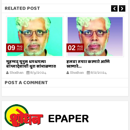
RELATED POST
09
02
Aug
Aug
2024
2024
े
मुहम्मद यूनुस धगधगत्या
हलवा तयार करणारे आणि
सर
बांग्लादेशाची धुरा सांभाळणार!
खाणारे...
Shodhan
8/9/2024
Shodhan
8/2/2024
POST A COMMENT