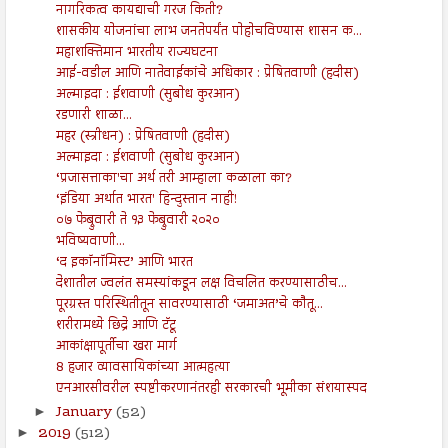
नागरिकत्व कायद्याची गरज किती?
शासकीय योजनांचा लाभ जनतेपर्यंत पोहोचविण्यास शासन क...
महाशक्तिमान भारतीय राज्यघटना
आई-वडील आणि नातेवाईकांचे अधिकार : प्रेषितवाणी (हदीस)
अल्माइदा : ईशवाणी (सुबोध कुरआन)
रडणारी शाळा...
महर (स्त्रीधन) : प्रेषितवाणी (हदीस)
अल्माइदा : ईशवाणी (सुबोध कुरआन)
‘प्रजासत्ताका'चा अर्थ तरी आम्हाला कळाला का?
‘इंडिया अर्थात भारत' हिन्दुस्तान नाही!
०७ फेब्रुवारी ते १३ फेब्रुवारी २०२०
भविष्यवाणी...
‘द इकॉनॉमिस्ट’ आणि भारत
देशातील ज्वलंत समस्यांकडून लक्ष विचलित करण्यासाठीच...
पूरग्रस्त परिस्थितीतून सावरण्यासाठी ‘जमाअत’चे कौतू...
शरीरामध्ये छिद्रे आणि टॅटू
आकांक्षापूर्तीचा खरा मार्ग
8 हजार व्यावसायिकांच्या आत्महत्या
एनआरसीवरील स्पष्टीकरणानंतरही सरकारची भूमीका संशयास्पद
January
(52)
►
2019
(512)
►