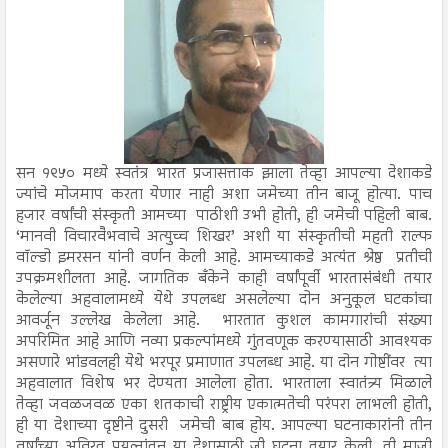
सन १९५० मध्ये स्वतंत्र भारत प्रजासत्ताक झाला तेव्हा आपल्या देशाकडे
ज्यांचे मोजमाप करता येणार नाही अशा जमेच्या तीन बाजू होत्या. पाच
हजार वर्षांची संस्कृती आमच्या पाठीशी उभी होती, ही जमेची पहिली बाब.
‘मानवी विचारवैभवाचे अत्युच्च शिखर’ अशी या संस्कृतीची महती राल्फ
वॉल्डो इमरसन यांनी वर्णन केली आहे. आमच्याकडे अत्यंत श्रेष्ठ प्रतीची
उपक्रमशीलता आहे. जागतिक बँकेने काही वर्षांपूर्वी भारतासंबंधी तयार
केलेल्या अहवालामध्ये येथे उपलब्ध असलेल्या दोन अनुकूल घटकांचा
आवर्जून उल्लेख केलेला आहे. भारतात कुशल कामगारांची संख्या
अपरिमित आहे आणि नव्या प्रकल्पांमध्ये गुंतवणूक करण्यासाठी आवश्यक
असणारे भांडवलही येथे भरपूर प्रमाणात उपलब्ध आहे. या दोन गोष्टींवर त्या
अहवालात विशेष भर देण्यता आलेला होता. भारताला स्वातंत्र्य मिळाले
तेव्हा जवळजवळ एका शतकाची राष्ट्रीय एकात्मतेची परंपरा लाभली होती,
ही या देशाच्या दृष्टीने दुसरी जमेची बाब होय. आपल्या घटनाकारांनी तीन
वर्षांच्या अविरत प्रयत्नांतून या देशासाठी जी घटना तयार केली, ती माजी