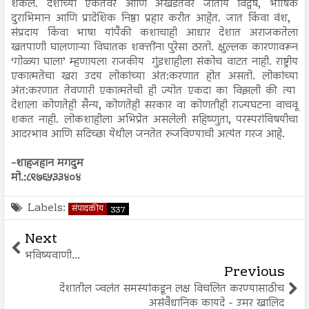
शकेल. देशाच्या एकतेवर आणि अखंडतेवर जातीय विद्वेष, भाषिक
दुराभिमान आणि प्रादेशिक निष्ठा प्रहार करीत आहेत. जात किंवा वंश,
संप्रदाय किंवा भाषा यांपैकी कशाचाही आधार देशात अराजकतेला
खतपाणी घालणाऱ्या विघातक शक्तींना पुरेसा ठरतो. क्षुल्लक कारणावरून
‘गोळ्या घाला’ म्हणायला राजकीय गुंडशाहीला संकोच वाटत नाही. राष्ट्रीय
एकात्मतेचा खरा उदय लोकांच्या अंत:करणात होत असतो. लोकांच्या
अंत:करणात तेवणारी एकात्मतेची ही ज्योत एकदा का विझली की त्या
देशाला कोणतेही सैन्य, कोणतेही सरकार वा कोणतीही राज्यघटना वाचवू
शकत नाही. लोकशाहीला अभिप्रेत असलेली सहिष्णुता, परस्परांविषयीचा
आदरभाव आणि सदिच्छा येथील जनतेत रुजविण्याची अत्यंत गरज आहे.
-शाहजहान मगदुम
मो.:८९७६५३३४०४
Labels:
संपादकीय
337
Next
भविष्यवाणी...
Previous
देशातील ज्वलंत समस्यांकडून लक्ष विचलित करण्यासाठीच
असंवैधानिक कायदे - उमर खालिद