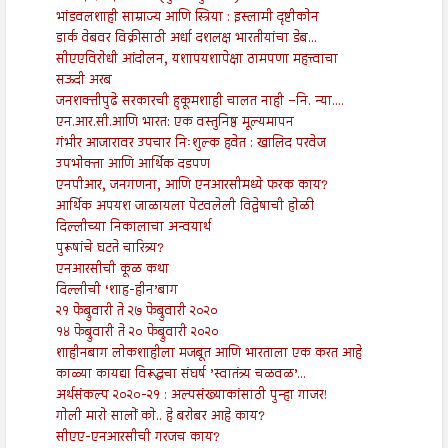
भांडवलशाही साम्राज्य आणि स्त्रिया : इस्लामी दृष्टीकोन
डार्क वेबवर विक्रीसाठी अर्धा दशलक्ष भारतीयांचा डेब...
सीएएविरोधी आंदोलन, यशापयशापेक्षा ठामपणा महत्त्वाचा
सऊदी अरब
जनशक्तीपुढे सरकारची हुकूमशाही चालत नाही –नि. न्या....
एन.आर.सी.आणि भारत: एक वस्तुनिष्ठ मूल्यमापन
गंभीर आजारावर उपचार निःशुल्क हवेत : खालिद परवेज
उपभोक्ता आणि आर्थिक दडपण
एनपीआर, जनगणना, आणि एनआरसीमध्ये फरक काय?
आर्थिक अपयश जाळायला पेटवलेली विद्वेषाची होळी
दिल्लीच्या निकालाचा अन्वयार्थ
पुरूषांचे घटते चारित्र्य?
एनआरसीची कूळ कथा
दिल्लीची ‘शाह-हीन’बाग
२१ फेब्रुवारी ते २७ फेब्रुवारी २०२०
१४ फेब्रुवारी ते २० फेब्रुवारी २०२०
शाहीनबाग लोकशाहीला मजबूत आणि भारताला एक करत आहे
काळ्या कायद्या विरूद्धचा संघर्ष ’स्वातंत्र्य चळवळ’...
अर्थसंकल्प २०२०-२१ : अल्पसंख्याकांसाठी पुन्हा गाजर!
गोली मारो सालों को.. हे बरोबर आहे काय?
सीएए-एनआरसीची गरजच काय?