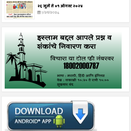
२६ जुलै ते ०१ ऑगस्ट २०२४
7/26/2024