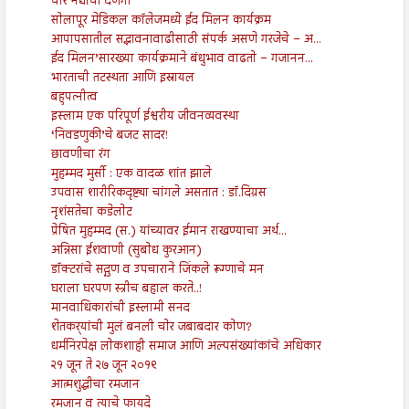
चार नद्यांची देणगी
सोलापूर मेडिकल कॉलेजमध्ये ईद मिलन कार्यक्रम
आपापसातील सद्भावनावाढीसाठी संपर्क असणे गरजेचे – अ‍...
ईद मिलन’सारख्या कार्यक्रमाने बंधुभाव वाढतो – गजानन...
भारताची तटस्थता आणि इस्रायल
बहुपत्नीत्व
इस्लाम एक परिपूर्ण ईश्वरीय जीवनव्यवस्था
‘निवडणुकी’चे बजट सादर!
छावणीचा रंग
मुहम्मद मुर्सी : एक वादळ शांत झाले
उपवास शारीरिकदृष्ट्या चांगले असतात : डॉ.दिग्रस
नृशंसतेचा कडेलोट
प्रेषित मुहम्मद (स.) यांच्यावर ईमान राखण्याचा अर्थ...
अन्निसा ईशवाणी (सुबोध कुरआन)
डॉक्टरांचे सद्गुण व उपचाराने जिंकले रूग्णाचे मन
घराला घरपण स्त्रीच बहाल करते..!
मानवाधिकारांची इस्लामी सनद
शेतकर्‍यांची मुलं बनली चोर जबाबदार कोण?
धर्मनिरपेक्ष लोकशाही समाज आणि अल्पसंख्यांकांचे अधिकार
२१ जून ते २७ जून २०१९
आत्मशुद्धीचा रमजान
रमजान व त्याचे फायदे