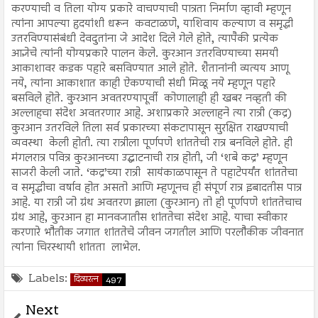
करण्याची व तिला योग्य प्रकारे वाचण्याची पात्रता निर्माण व्हावी म्हणून
त्यांना आपल्या हृदयांशी धरून कवटाळणे, याशिवाय कल्याण व समृद्धी
उतरविण्यासंबंधी देवदुतांना जे आदेश दिले गेले होते, त्यापैकी प्रत्येक
आज्ञेचे त्यांनी योग्यप्रकारे पालन केले. कुरआन उतरविण्याच्या समयी
आकाशावर कडक पहारे बसविण्यात आले होते. शैतानांनी व्यत्यय आणू
नये, त्यांना आकाशात काही ऐकण्याची संधी मिळू नये म्हणून पहारे
बसविले होते. कुरआन अवतरण्यापूर्वी कोणालाही ही खबर नव्हती की
अल्लाहचा संदेश अवतरणार आहे. अशाप्रकारे अल्लाहने त्या रात्री (कद्र)
कुरआन उतरविले तिला सर्व प्रकारच्या संकटापासून सुरक्षित राखण्याची
व्यवस्था केली होती. त्या रात्रीला पूर्णपणे शांततेची रात्र बनविले होते. ही
मंगलरात्र पवित्र कुरआनच्या उद्घाटनाची रात्र होती, जी ‘शबे कद्र’ म्हणून
साजरी केली जाते. ‘कद्र’च्या रात्री सायंकाळपासून ते पहाटेपर्यंत शांततेचा
व समृद्धीचा वर्षाव होत असतो आणि म्हणूनच ही संपूर्ण रात्र इबादतीस पात्र
आहे. या रात्री जो ग्रंथ अवतरण झाला (कुरआन) तो ही पूर्णपणे शांततेचाच
ग्रंथ आहे, कुरआन हा मानवजातीस शांततेचा संदेश आहे. याचा स्वीकार
करणारे भौतीक जगात शांततेचे जीवन जगतील आणि परलौकीक जीवनात
त्यांना चिरस्थायी शांतता लाभेल.
Labels:
दिव्यरत्न
497
Next