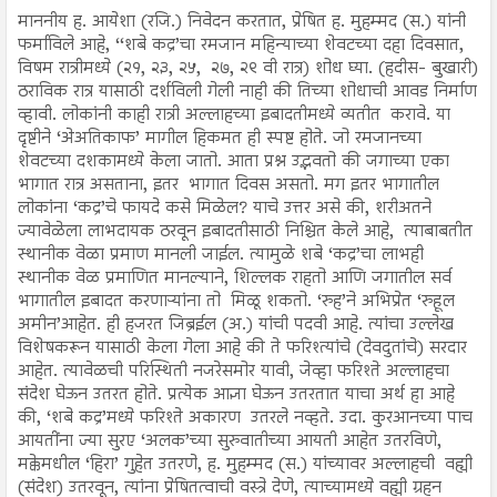
माननीय ह. आयेशा (रजि.) निवेदन करतात, प्रेषित ह. मुहम्मद (स.) यांनी
फर्माविले आहे, ‘‘शबे कद्र’चा रमजान महिन्याच्या शेवटच्या दहा दिवसात,
विषम रात्रीमध्ये (२१, २३, २५, २७, २९ वी रात्र) शोध घ्या. (हदीस- बुखारी)
ठराविक रात्र यासाठी दर्शविली गेली नाही की तिच्या शोधाची आवड निर्माण
व्हावी. लोकांनी काही रात्री अल्लाहच्या इबादतीमध्ये व्यतीत करावे. या
दृष्टीने ‘अ‍ेअतिकाफ’ मागील हिकमत ही स्पष्ट होते. जो रमजानच्या
शेवटच्या दशकामध्ये केला जातो. आता प्रश्न उद्भवतो की जगाच्या एका
भागात रात्र असताना, इतर भागात दिवस असतो. मग इतर भागातील
लोकांना ‘कद्र’चे फायदे कसे मिळेल? याचे उत्तर असे की, शरीअतने
ज्यावेळेला लाभदायक ठरवून इबादतीसाठी निश्चित केले आहे, त्याबाबतीत
स्थानीक वेळा प्रमाण मानली जाईल. त्यामुळे शबे ‘कद्र’चा लाभही
स्थानीक वेळ प्रमाणित मानल्याने, शिल्लक राहतो आणि जगातील सर्व
भागातील इबादत करणाऱ्यांना तो मिळू शकतो. ‘रुह’ने अभिप्रेत ‘रुहूल
अमीन’आहेत. ही हजरत जिब्रईल (अ.) यांची पदवी आहे. त्यांचा उल्लेख
विशेषकरून यासाठी केला गेला आहे की ते फरिश्त्यांचे (देवदुतांचे) सरदार
आहेत. त्यावेळची परिस्थिती नजरेसमोर यावी, जेव्हा फरिश्ते अल्लाहचा
संदेश घेऊन उतरत होते. प्रत्येक आज्ञा घेऊन उतरतात याचा अर्थ हा आहे
की, ‘शबे कद्र’मध्ये फरिश्ते अकारण उतरले नव्हते. उदा. कुरआनच्या पाच
आयतींना ज्या सुरए ‘अलक’च्या सुरुवातीच्या आयती आहेत उतरविणे,
मक्केमधील ‘हिरा’ गुहेत उतरणे, ह. मुहम्मद (स.) यांच्यावर अल्लाहची वह्यी
(संदेश) उतरवून, त्यांना प्रेषितत्वाची वस्त्रे देणे, त्याच्यामध्ये वह्यी ग्रहन