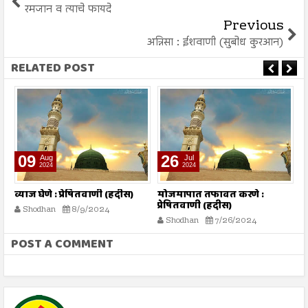
रमजान व त्याचे फायदे
Previous
अन्निसा : ईशवाणी (सुबोध कुरआन)
RELATED POST
26
26
Jul
Jul
2024
2024
मोजमापात तफावत करणे :
सूरह बनीइस्राईल : : ईशवाणी
च
प्रेषितवाणी (हदीस)
(दिव्य कुरआन)
Shodhan
7/26/2024
Shodhan
7/26/2024
POST A COMMENT