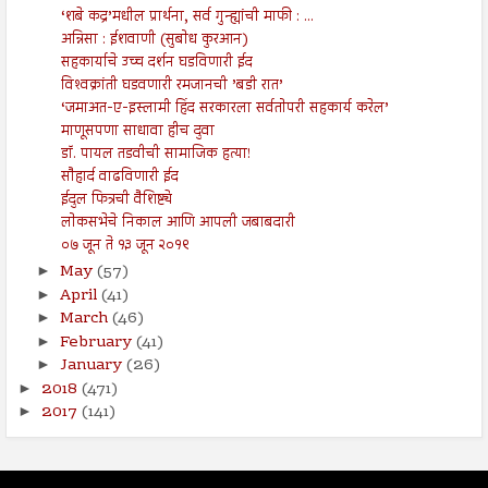
‘शबे कद्र’मधील प्रार्थना, सर्व गुन्ह्यांची माफी : ...
अन्निसा : ईशवाणी (सुबोध कुरआन)
सहकार्याचे उच्च दर्शन घडविणारी ईद
विश्‍वक्रांती घडवणारी रमजानची ’बडी रात’
‘जमाअत-ए-इस्लामी हिंद सरकारला सर्वतोपरी सहकार्य करेल’
माणूसपणा साधावा हीच दुवा
डॉ. पायल तडवीची सामाजिक हत्या!
सौहार्द वाढविणारी ईद
ईदुल फित्रची वैशिष्ट्ये
लोकसभेचे निकाल आणि आपली जबाबदारी
०७ जून ते १३ जून २०१९
May
(57)
►
April
(41)
►
March
(46)
►
February
(41)
►
January
(26)
►
2018
(471)
►
2017
(141)
►