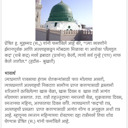
प्रेषित ह. मुहम्मद (स.,) यांनी फर्माविले आहे की, ‘‘ज्या व्यक्तीने
ईमानपूर्वक आणि अल्लाहकडून मोबदला मिळावा या आशेवर ‘लैलतुल
कद्र’ (शबे कद्र) मध्ये इबादत (प्रार्थना) केली, त्याचे सर्व गुन्हे (पाप) माफ
केले जातील.’’ (हदीस– बुखारी)
भावार्थ
ज्याप्रमाणे पावसाचा हंगाम शेतकऱ्यांसाठी फार मोलाचा असतो,
त्याचप्रमाणे अल्लाहची निकटता सामीप्य प्राप्त करण्यासाठी इस्लामी
शरिअतने ठरविलेल्या खास वेळा, खास दिवस व खास रात्री अत्यंत
मोलाच्या असतात. उदा. रात्री तहज्जुदच्या नमाजची वेळ, शुक्रवारचा दिवस,
रमजानचा महिना, अरफातचा दिवस वगैरे. त्याचप्रमाणे ‘कद्र’ची रात्र,
अल्लाहची प्रसन्नता प्राप्त करण्यासाठी अत्यंत योग्य व अनुकूल अशी रात्र
आहे. म्हणूनच रमजान महिन्याच्या शेवटच्या दहा रात्रीमध्ये तिचा शोध
घेण्यास प्रेषित (स.) यांनी फर्माविले आहे.