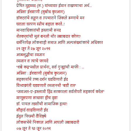
नृशंसतेचा कडेलोट
प्रेषित मुहम्मद (स.) यांच्यावर ईमान राखण्याचा अर्थ...
अन्निसा ईशवाणी (सुबोध कुरआन)
डॉक्टरांचे सद्गुण व उपचाराने जिंकले रूग्णाचे मन
घराला घरपण स्त्रीच बहाल करते..!
मानवाधिकारांची इस्लामी सनद
शेतकर्‍यांची मुलं बनली चोर जबाबदार कोण?
धर्मनिरपेक्ष लोकशाही समाज आणि अल्पसंख्यांकांचे अधिकार
२१ जून ते २७ जून २०१९
आत्मशुद्धीचा रमजान
रमजान व त्याचे फायदे
‘शबे कद्र’मधील प्रार्थना, सर्व गुन्ह्यांची माफी : ...
अन्निसा : ईशवाणी (सुबोध कुरआन)
सहकार्याचे उच्च दर्शन घडविणारी ईद
विश्‍वक्रांती घडवणारी रमजानची ’बडी रात’
‘जमाअत-ए-इस्लामी हिंद सरकारला सर्वतोपरी सहकार्य करेल’
माणूसपणा साधावा हीच दुवा
डॉ. पायल तडवीची सामाजिक हत्या!
सौहार्द वाढविणारी ईद
ईदुल फित्रची वैशिष्ट्ये
लोकसभेचे निकाल आणि आपली जबाबदारी
०७ जून ते १३ जून २०१९