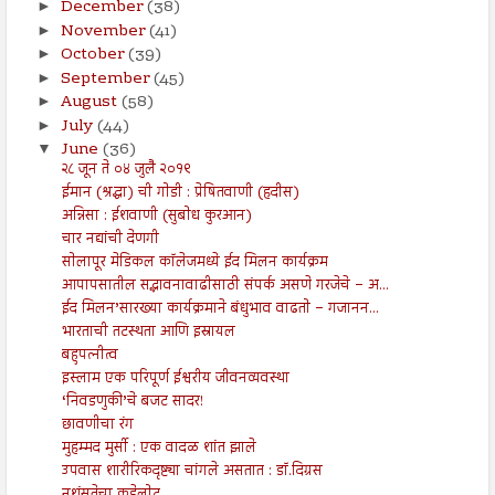
December
(38)
►
November
(41)
►
October
(39)
►
September
(45)
►
August
(58)
►
July
(44)
►
June
(36)
▼
२८ जून ते ०४ जुलै २०१९
ईमान (श्रद्धा) ची गोडी : प्रेषितवाणी (हदीस)
अन्निसा : ईशवाणी (सुबोध कुरआन)
चार नद्यांची देणगी
सोलापूर मेडिकल कॉलेजमध्ये ईद मिलन कार्यक्रम
आपापसातील सद्भावनावाढीसाठी संपर्क असणे गरजेचे – अ‍...
ईद मिलन’सारख्या कार्यक्रमाने बंधुभाव वाढतो – गजानन...
भारताची तटस्थता आणि इस्रायल
बहुपत्नीत्व
इस्लाम एक परिपूर्ण ईश्वरीय जीवनव्यवस्था
‘निवडणुकी’चे बजट सादर!
छावणीचा रंग
मुहम्मद मुर्सी : एक वादळ शांत झाले
उपवास शारीरिकदृष्ट्या चांगले असतात : डॉ.दिग्रस