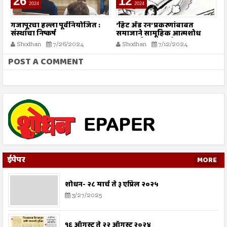
26
12
2024
2024
गजापूरचा हल्ला पूर्वनियोजित :
‘हिट अँड रन’ प्रकरणांबाबत
म
संस्थांचा निष्कर्ष
समाजाने सामूहिक आत्मशोध
या
करण्याची गरज - मौलाना
ग
Shodhan
7/26/2024
Shodhan
7/12/2024
इलियास खान फलाही
क
POST A COMMENT
ईपेपर
MORE
शोधन- २८ मार्च ते ३ एप्रिल २०२५
3/27/2025
१६ ऑगस्ट ते २२ ऑगस्ट २०२४