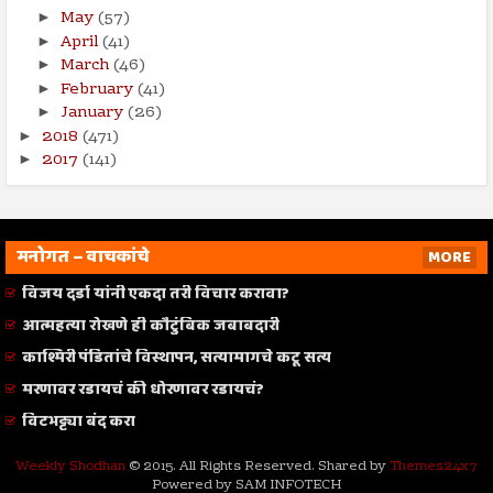
May
(57)
►
April
(41)
►
March
(46)
►
February
(41)
►
January
(26)
►
2018
(471)
►
2017
(141)
►
मनोगत – वाचकांचे
MORE
विजय दर्डा यांनी एकदा तरी विचार करावा?
आत्महत्या रोखणे ही कौटुंबिक जबाबदारी
काश्मिरी पंडितांचे विस्थापन, सत्यामागचे कटू सत्य
मरणावर रडायचं की धोरणावर रडायचं?
विटभट्ट्या बंद करा
Weekly Shodhan
© 2015. All Rights Reserved. Shared by
Themes24x7
Powered by SAM INFOTECH