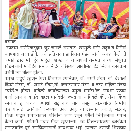
वसमत
उपवास शारीरिकदृष्ट्या खूप चांगले असतात. त्यामुळे शरीर सदृढ व निरोगी
बनण्यास मदत होते, असे प्रतिपादन डॉ.दिग्रस मॅडम यांनी व्यक्त केले. ते
जमाते इस्लामी हिंद महिला शाखा व जीआयओ वसमत यांच्या संयुक्त
विद्यमानाने मार्कंडेय समाज मंदिर परिसरात आयोजित ईद मिलन कार्यक्रम
प्रसंगी त्या बोलत होत्या.
प्रमुख पाहुणे म्हणून रेखा सिताराम म्यानेवार, डॉ. मसारे मॅडम, डॉ. वैशाली
दिग्रसे मॅडम, डॉ. खराटे मॅडम,सौ. क्यातमवार मॅडम व इतर महिला मंडळ
उपस्थित होत्या. यावेळी कार्यक्रमाच्या प्रमुख मार्गदर्शक आएशा पठाण
यांनी रमजान व ईद बद्दल मार्गदर्शन करताना सांगितले की, रोजा किंवा
रमजान हे फक्त उपाशी राहण्याचे नाव नसून आत्मचरित्र निर्माण
करण्यासाठी अनिवार्य करण्यात आले आहे. या दरम्यान जकात, सदका,
फित्रा याद्वार समाजातील गरिबांना लाभ देवून गरीबी निर्मुलनाचा प्रयत्न
केला जातो. श्रीमती पवार मॅडम म्हणाल्या, ईद मिलनसारख्या कार्यक्रम
समाजातील दूरी संपविण्यासाठी आवश्यक आहे. इस्लाम धर्माची शिकवण