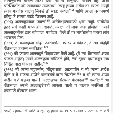
मार्गानुकरण करण्याऐवजी इतर मार्गाचे अनुसरण करील तेही अशा
परिस्थितीत की त्याच्यावर सरळमार्ग स्पष्ट झाला असेल तर त्याला आम्ही
१४३
त्याच मार्गावर चालवू जिकडे तो स्वत: वळला
आणि त्याला नरकामध्ये
झोकू जे अत्यंत वाईट ठिकाण आहे.
१४४
(११६) अल्लाहजवळ फक्त
अनेकेश्वरत्वासाठी क्षमा नाही. याखेरीज
इतर सर्व काही माफ होऊ शकते, ज्याला तो माफ करू इच्छितो. ज्याने
अल्लाहबरोबर इतर कोणाला भागीदार केले तो तर मार्गभ्रष्टतेत फारच लांब
भरकटत गेला.
(११७) ते अल्लाहला सोडून देवदेवतांना उपास्य बनवितात, ते त्या विद्रोही
१४५
शैतानाला उपास्य बनवितात.
(११८) की ज्याला अल्लाहने धिक्कारग्रस्त केले आहे. (ते त्या शैतानाची आज्ञा
पाळत आहेत) ज्याने अल्लाहला सांगितले होते, ‘‘मी तुझ्या दासांकडून एक
१४६
निश्चित वाटा घेऊनच राहीन,
(११९) मी त्यांना बहकवीन, मोहपाशात अडकवीन व मी त्यांना आदेश
१४७
देईन व ते माझ्या आज्ञेने जनावरांचे कान चिरतील.
व मी त्यांना आज्ञा
१४८
करीन व ते माझ्या आज्ञेने अल्लाहच्या संरचनेत फेरबदल
करतील.’’ त्या
शैतानाला ज्याने अल्लाहऐवजी आपला वाली व पालक बनविला तो
उघडपणे तोट्यात आला.
१४२) म्हणजे ते खोटे बोलून तुम्हाला भ्रमात पाडण्यात सफल झाले तरी