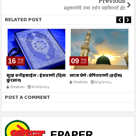
Previous
सहकार्याचे उच्च दर्शन घडविणारी ईद
RELATED POST
16
09
Aug
Aug
2024
2024
तो
सूरह बनीइस्राईल : ईशवाणी (दिव्य
व्याज घेणे : प्रेषितवाणी (हदीस)
म
कुरआन)
प
Shodhan
8/9/2024
Shodhan
8/16/2024
POST A COMMENT