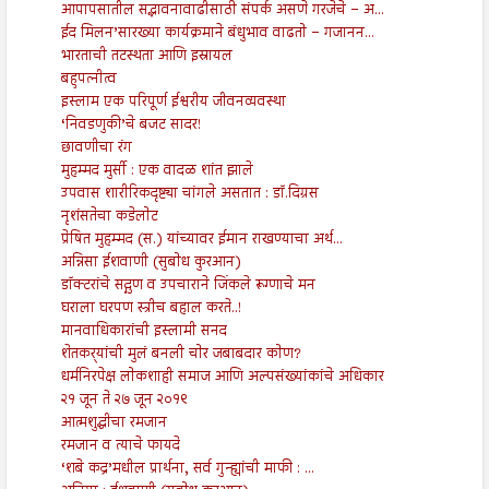
आपापसातील सद्भावनावाढीसाठी संपर्क असणे गरजेचे – अ‍...
ईद मिलन’सारख्या कार्यक्रमाने बंधुभाव वाढतो – गजानन...
भारताची तटस्थता आणि इस्रायल
बहुपत्नीत्व
इस्लाम एक परिपूर्ण ईश्वरीय जीवनव्यवस्था
‘निवडणुकी’चे बजट सादर!
छावणीचा रंग
मुहम्मद मुर्सी : एक वादळ शांत झाले
उपवास शारीरिकदृष्ट्या चांगले असतात : डॉ.दिग्रस
नृशंसतेचा कडेलोट
प्रेषित मुहम्मद (स.) यांच्यावर ईमान राखण्याचा अर्थ...
अन्निसा ईशवाणी (सुबोध कुरआन)
डॉक्टरांचे सद्गुण व उपचाराने जिंकले रूग्णाचे मन
घराला घरपण स्त्रीच बहाल करते..!
मानवाधिकारांची इस्लामी सनद
शेतकर्‍यांची मुलं बनली चोर जबाबदार कोण?
धर्मनिरपेक्ष लोकशाही समाज आणि अल्पसंख्यांकांचे अधिकार
२१ जून ते २७ जून २०१९
आत्मशुद्धीचा रमजान
रमजान व त्याचे फायदे
‘शबे कद्र’मधील प्रार्थना, सर्व गुन्ह्यांची माफी : ...