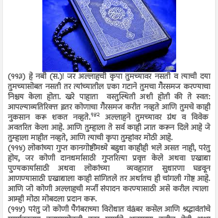
(११३) हे नबी (स.)! जर अल्लाहची कृपा तुमच्यावर नसती व त्याची दया
तुमच्यासोबत नसती तर त्यांच्यातील एका गटाने तुमचा गैरसमज करण्याचा
निश्चय केला होता. खरे पाहाता वस्तुस्थिती अशी होती की ते स्वत:
आपल्याव्यतिरिक्त इतर कोणाचा गैरसमज करीत नव्हते आणि तुमचे काही
१४२
नुकसान करू शकत नव्हते.
अल्लाहने तुमच्यावर ग्रंथ व विवेक
अवतरित केला आहे. आणि तुम्हाला ते सर्व काही ज्ञात करून दिले आहे जे
तुम्हाला माहीत नव्हते, आणि त्याची कृपा तुम्हांवर मोठी आहे.
(११४) लोकांच्या गुप्त कानगोष्टींमध्ये बहुधा काहीही भले असत नाही, परंतु
होय, जर कोणी दानधर्मासाठी गुप्तरित्या प्रवृत्त केले अथवा एखाद्या
पुण्यकार्यासाठी अथवा लोकांच्या व्यवहारात सुधारणा घडवून
आणण्यासाठी एखाद्याला काही सांगितले तर अर्थातच ही चांगली गोष्ट आहे.
आणि जो कोणी अल्लाहची मर्जी संपादन करण्यासाठी असे करील त्याला
आम्ही मोठा मोबदला प्रदान करू.
(११५) परंतु जो कोणी पैगंबराच्या विरोधात वंâबर कसेल आणि श्रद्धावंतांचे