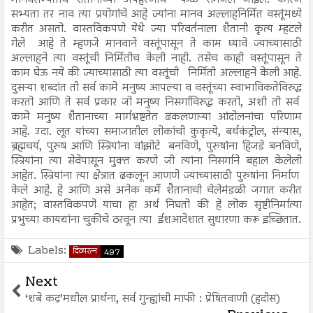
मानवसभ्यताच शैतानाच्या अपहरणाचे फळ समजले जाईल. कारण
सभ्यता तर नाव त्या प्रयोगांचे आहे ज्यांना मानव अल्लाहनिर्मित वस्तूंमध्ये
करीत असतो. वास्तविकपणे येथे ज्या परिवर्तनाला शैतानी कृत्य म्हटले
गेले आहे ते म्हणजे मानवाने वस्तूंपासून ते काम घ्यावे ज्याच्यासाठी
अल्लाहने त्या वस्तूंची निर्मितीच केली नाही. तसेच काही वस्तूंपासून ते
काम घेऊ नये की ज्याच्यासाठी त्या वस्तूंची निर्मिती अल्लाहने केली आहे.
दुसऱ्या शब्दांत ती सर्व कामे मनुष्य आपल्या व वस्तूंच्या स्वाभाविकतेविरुद्ध
करतो आणि ते सर्व प्रकार जो मनुष्य निसर्गाविरुद्ध करतो, अशी ती सर्व
कामे मनुष्य शैतानाच्या मार्गभ्रष्टतेत ढकलणाऱ्या आंदोलनांचा परिणाम
आहे. उदा. लूत यांच्या समाजातील लोकांची कुकृत्ये, बर्थकंट्रोल, संन्यास,
ब्रह्मचर्य, पुरुष आणि स्त्रियांना वांझोटे बनविणे, पुरुषांना हिजडे बनविणे,
स्त्रियांना त्या सेवेपासून मुक्त करणे जी त्यांना निसर्गाने बहाल केलेली
आहेत. स्त्रियांना त्या क्षेत्रात ढकलून आणणे ज्याच्यासाठी पुरुषांना निर्माण
केले आहे. हे आणि असे अनेक कर्मे शैतानाची चेलेमंडळी जगात करीत
आहेत; वास्तविकपणे याचा हा अर्थ निघतो की हे लोक सृष्टीनिर्मात्या
प्रभुच्या कायद्यांना चुकीचे ठरवून त्या ईशआदेशात सुधारणा करू इच्छितात.
Labels:
दिव्यरत्न
497
Next
‘शबे कद्र’मधील प्रार्थना, सर्व गुन्ह्यांची माफी : प्रेषितवाणी (हदीस)