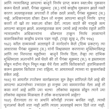
आणि न्यायाविरुद्ध आपल्या बाजूने निर्णय प्राप्त् करून स्वत:चेच नुकसान
करून घेतले असते. पैगंबर मुहम्मद (स.) यांचे काहीच नुकसान झाले नसते
कारण अल्लाहजवळ अपराधी ते लोक ठरले असते; पैगंबर मुहम्मद (स.)
नव्हे. अधिकाऱ्याला धोका देऊन जो मनुष्य आपल्या बाजूने निर्णय प्राप्त्
करतो तो खरे तर स्वत:ला धोका देतो. त्याला वाटते की यामुळे सत्य
आपल्या बाजूला झाले. अल्लाहजवळ सत्य ज्याचे आहे त्याचेच राहाते आणि
न्यायालयीन अधिकाऱ्यांना धोक्यात टाकून निर्णय लावण्याने
वास्तविकतेवर काहीच प्रभाव पडत नाही. (पाहा सूरह २, टीप १९७)
१४३) वरील दाव्यामध्ये अल्लाहने जे मार्गदर्शन केले (दिव्य प्रकटन) त्या
आधारावर पैगंबर मुहम्मद (स.) यांनी विश्वासघात करणाऱ्या मुस्लिमाविरुद्ध
आणि त्या निरपराध यहुदीच्या बाजूने निर्णय दिला. तेव्हा त्या दांभिक
मुस्लिमाला अज्ञानतेने असे घेरले की तो पैगंबर मुहम्मद (स.) व इस्लामला
सोडून मदीना येथून निघून मक्का येथे गेला आणि विरोधकांशी हातमिळवणी
करून इस्लाम विरोधात उभा राहिला. या आयतमध्ये त्याच्या या कुकर्माकडे
संकेत आहे.
१४४) या आयतीत उपरोक्त वार्ताक्रमाला सुरु ठेवून सांगितले गेले आहे की
आपल्या अज्ञानतेच्या उन्मादात हा मनुष्य ज्या वाममार्गावर गेला आहे तो
कसा मार्ग आहे आणि ज्या भल्या लोकांचा सहवास सोडून त्याने ज्या
लोकांचा सहवास मिळवला ते लोक कशाप्रकारचे आहेत?
१४५) शैतानाला तर या अर्थाने कोणीही उपास्य बनवित नाही. त्याची
पूजाअर्चा केली जात नाही आणि त्याला अल्लाहचे स्थान दिले जात नाही.