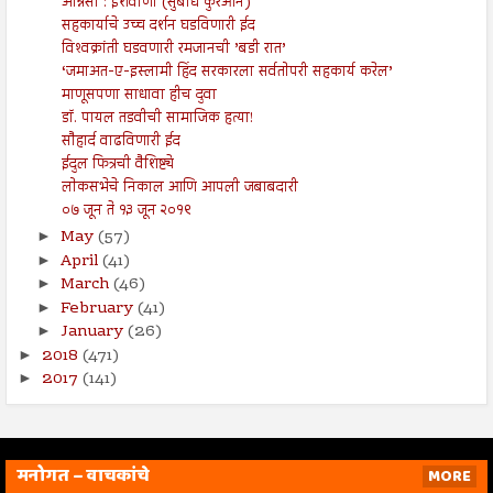
अन्निसा : ईशवाणी (सुबोध कुरआन)
सहकार्याचे उच्च दर्शन घडविणारी ईद
विश्‍वक्रांती घडवणारी रमजानची ’बडी रात’
‘जमाअत-ए-इस्लामी हिंद सरकारला सर्वतोपरी सहकार्य करेल’
माणूसपणा साधावा हीच दुवा
डॉ. पायल तडवीची सामाजिक हत्या!
सौहार्द वाढविणारी ईद
ईदुल फित्रची वैशिष्ट्ये
लोकसभेचे निकाल आणि आपली जबाबदारी
०७ जून ते १३ जून २०१९
May
(57)
►
April
(41)
►
March
(46)
►
February
(41)
►
January
(26)
►
2018
(471)
►
2017
(141)
►
मनोगत – वाचकांचे
MORE