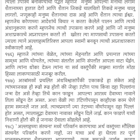
त्याला उपास्य बनविण्याची पद्धत म्हणजे मनुष्य आपल्या मनाचा लगाम
शैतानाच्या हातात देतो आणि शैतान जिकडे चालवितो तिकडे मनुष्य चालू
लागतो. जणूकाही मनुष्य शैतानाचा दास आहे आणि शैतान त्याचा ईश्वर.
म्हणजेच कोणाच्या आदेशांचे विचार न करता केलेले पालन आणि त्याचे
अंधानुकरण करणे म्हणजेच त्याची उपासना करणे आहे आणि जो मनुष्य
अशाप्रकारचे आज्ञापालन करतो तो खरेतर त्या माणसाची उपासना करतो
ज्याला त्याने अल्लाहव्यतिरिक्त आपला स्वामी बनवून त्याची आज्ञाधारकता
स्वीकारली आहे.
१४६) म्हणजे त्यांच्या वेळेत, त्यांच्या मेहनतीत आणि प्रयत्नात त्यांच्या
सामथ्र्य आणि योग्यतेत, त्यांच्या संततीत आणि संपत्तीत आपला वाटा घेईन.
आणि त्यांना धोका देऊन त्यांना या सर्व वस्तूंपैकी माझ्या मार्गात मोठा
हिस्सा लावण्यासाठी मजबूर करील.
१४७) अरबांमध्ये प्रचलित अंधविश्वासांपैकी एकाकडे हा संकेत आहे
त्यांच्याजवळ ही रूढी रूढ होती की जेव्हा उंटीण पाच किंवा दहा पिल्लांना
जन्म देत असे तेव्हा तिचे कान फाडून आपल्या आराध्य देवाच्या नावाने
तिला सोडून देत असत. अशा वेळी त्या उंटिणीपासून काहीएक काम घेणे
हराम समजले जात असे. त्याचप्रमाणे ज्या उंटाच्या वीर्यापासून दहा पिल्लं
होत असत, त्यालासुद्धा देवाच्या नावावर सोडून दिले जाई. कान फाडणे याची
निशाणी होती की हे जनावर देवाला सोडलेले आहे.
१४८) `अल्लाहच्या संरचना' मध्ये परिवर्तन करण्याचा अर्थ वस्तूंच्या मौलिक
संरचनेत परिवर्तन करणे नाही. जर याचा अर्थ हा घेतला तर पूर्ण