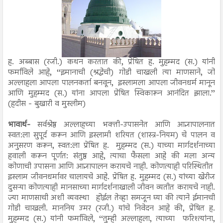
ह. अब्बास (रजी.) कथन करतात की, प्रेषित ह. मुहम्मद (स.) यांनी
फर्माविले आहे, ‘‘इमानाची (श्रद्धेची) गोडी चाखली त्या माणसाने, जो
अल्लाहला आपला पालनकर्ता बनवून, इस्लामला आपला जीवनधर्म मानून
आणि मुहम्मद (स.) यांना आपला प्रेषित स्विकारून आनंदित झाला.’’
(हदीस - बुखारी व मुस्लीम)
भावार्थ-
सर्वश्रेष्ठ अल्लाहच्या भक्ती-उपासनेत आणि आज्ञापालनात
स्वत:ला सुपूर्द करून आणि इस्लामी शरियत (शास्त्र-नियम) चे पालन व
अनुसरण करून, स्वत:ला प्रेषित ह. मुहम्मद (स.) याच्या मार्गदर्शनाच्या
हवाली करून पूर्णत: संतुष्ठ आहे, त्याचा फैसला आहे की मला अन्य
कोणाची उपासना आणि आज्ञापालन करायचे नाही. कोणत्याही परिस्थितीत
इस्लाम जीवनधर्मावर चालायचे आहे. प्रेषित ह. मुहम्मद (स.) यांच्या खेरीज
दुसऱ्या कोणत्याही मानसाच्या मार्गदर्शनाखाली जीवन व्यतीत करायचे नाही.
ज्या माणसाची अशी व्यवस्था होईल तेव्हा समजून घ्या की त्याने ईमानची
गोडी चाखली. माननिय उमर (रजी.) यांचे निवेदन आहे की, प्रेषित ह.
मुहम्मद (स.) यांनी फर्माविले, ‘‘तुम्ही अल्लाहला, त्याच्या फरिश्त्यांना,