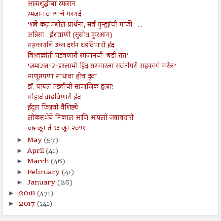
आत्मशुद्धीचा रमजान
रमजान व त्याचे फायदे
‘शबे कद्र’मधील प्रार्थना, सर्व गुन्ह्यांची माफी : ...
अन्निसा : ईशवाणी (सुबोध कुरआन)
सहकार्याचे उच्च दर्शन घडविणारी ईद
विश्‍वक्रांती घडवणारी रमजानची ’बडी रात’
‘जमाअत-ए-इस्लामी हिंद सरकारला सर्वतोपरी सहकार्य करेल’
माणूसपणा साधावा हीच दुवा
डॉ. पायल तडवीची सामाजिक हत्या!
सौहार्द वाढविणारी ईद
ईदुल फित्रची वैशिष्ट्ये
लोकसभेचे निकाल आणि आपली जबाबदारी
०७ जून ते १३ जून २०१९
May
(57)
►
April
(41)
►
March
(46)
►
February
(41)
►
January
(26)
►
2018
(471)
►
2017
(141)
►