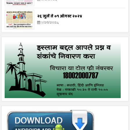
२६ जुलै ते ०१ ऑगस्ट २०२४
7/26/2024