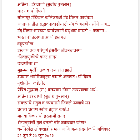
अन्निसा : ईशवाणी (सुबोध कुरआन)
चार नद्यांची देणगी
सोलापूर मेडिकल कॉलेजमध्ये ईद मिलन कार्यक्रम
आपापसातील सद्भावनावाढीसाठी संपर्क असणे गरजेचे – अ‍...
ईद मिलन’सारख्या कार्यक्रमाने बंधुभाव वाढतो – गजानन...
भारताची तटस्थता आणि इस्रायल
बहुपत्नीत्व
इस्लाम एक परिपूर्ण ईश्वरीय जीवनव्यवस्था
‘निवडणुकी’चे बजट सादर!
छावणीचा रंग
मुहम्मद मुर्सी : एक वादळ शांत झाले
उपवास शारीरिकदृष्ट्या चांगले असतात : डॉ.दिग्रस
नृशंसतेचा कडेलोट
प्रेषित मुहम्मद (स.) यांच्यावर ईमान राखण्याचा अर्थ...
अन्निसा ईशवाणी (सुबोध कुरआन)
डॉक्टरांचे सद्गुण व उपचाराने जिंकले रूग्णाचे मन
घराला घरपण स्त्रीच बहाल करते..!
मानवाधिकारांची इस्लामी सनद
शेतकर्‍यांची मुलं बनली चोर जबाबदार कोण?
धर्मनिरपेक्ष लोकशाही समाज आणि अल्पसंख्यांकांचे अधिकार
२१ जून ते २७ जून २०१९