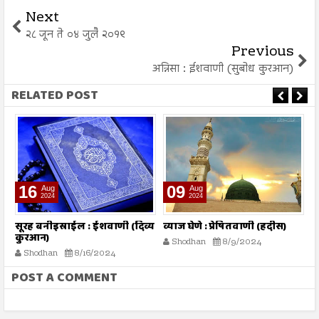
Next
२८ जून ते ०४ जुलै २०१९
Previous
अन्निसा : ईशवाणी (सुबोध कुरआन)
RELATED POST
16
09
Aug
Aug
2024
2024
तो
सूरह बनीइस्राईल : ईशवाणी (दिव्य
व्याज घेणे : प्रेषितवाणी (हदीस)
म
कुरआन)
प
Shodhan
8/9/2024
Shodhan
8/16/2024
POST A COMMENT