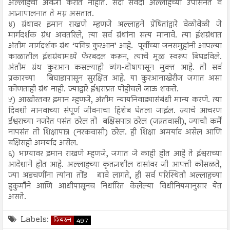
अल्लाहची अवज्ञा करीत नाहीत. सदा सर्वदा अल्लाहच्या उपासनेत व
आज्ञापालनात ते मग्न असतात.
४) ग्रंथावर इमान राखणे म्हणजे अल्लाहने प्रेषितांद्वारे वेळोवेळी जे
मार्गदर्शक ग्रंथ अवतरिले, त्या सर्व ग्रंथांना सत्य मानावे. त्या ईशग्रंथात
अंतीम मार्गदर्शक ग्रंथ ‘पवित्र कुरआन’ आहे. पूर्वीच्या जनसमुहांनी आपल्या
काळातील ईशग्रंथामध्ये फेरबदल करून, त्याचे मूळ स्वरूप बिघडविले.
अंतीम ग्रंथ कुरआन कसल्याही व्यंग-दोषापासून मुक्त आहे. तो सर्व
प्रकारच्या बिघाडापासून सुरक्षित आहे. या कुरआनाखेरीज जगात असा
कोणताही ग्रंथ नाही. ज्याद्वारे ईश्वराप्रत पोहोचले जाऊ शकते.
५) आखीरतवर इमान म्हणजे, अंतीम न्यायनिवाड्यासंबंधी मान्य करणे. त्या
दिवशी मानवाच्या संपूर्ण जीवनाचा हिशेब घेतला जाईल. ज्याचे आचरण
ईश्वराच्या नजरेत पसंत ठरेल तो बक्षिसपात्र ठरेल (जन्नतवासी), ज्याची कर्मे
नापसंत तो शिक्षापात्र (नरकवासी) ठरेल. ही शिक्षा अमर्याद असेल आणि
बक्षिसही अमर्याद असेल.
६) भाग्यावर इमान राखणे म्हणजे, जगात जे काही होत आहे ते ईश्वराच्या
आदेशाने होत आहे. अल्लाहच्या कृतज्ञशील दासांवर जी आपत्ती कोसळते,
ज्या अडचणींना त्यांना तोंड द्यावे लागते, ही सर्व परिस्थिती अल्लाहच्या
हुकुमौने आणि आधीपासूनच निर्धारित केलेल्या विधीनियमानुसार येत
असते.
Labels:
दिव्यरत्न
497