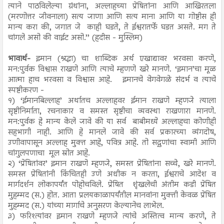
त्याने पाठविलेल्या ग्रंथांना, अल्लाहच्या प्रेषितांना आणि आखिरतला
(मरणोत्तर जीवनाला) सत्य जाणा आणि सत्य माना आणि या गोष्टीस ही
मान्य करा की, जगात जे काही घडते, ते ईश्वरातर्फे घडत असते. मग ते
चांगले असो की वाईट असो.’’ (हदीस - मुस्लिम)
भावार्थ-
इमान (श्रद्धा) चा शाब्दिक अर्थ एखाद्यावर भरवसा करणे,
मन:पुर्वक विश्वास राखणे आणि त्याचे म्हणणे खरे मानणे. ‘इमान’चा मूळ
आत्मा हाच भरवसा व विश्वास आहे. इमानचे वेगवेगळे संदर्भ व त्याचे
स्पष्टीकरण -
१) ‘ईमानबिल्लाह’ अर्थातच अल्लाहवर ईमान राखणे म्हणजे त्याला
सृष्टीनिर्माता, रचनाकार व समस्त सृष्टीचा व्यवस्था राखणारा मानणे.
मन:पुर्वक हे मान्य केले जावे की या सर्व बाबीमध्ये अल्लाहचा कोणीही
सहभागी नाही. आणि हे मानले जावे की सर्व प्रकारच्या व्यंगदोष,
उणीवापासून अल्लाह मुक्त आहे, पवित्र आहे. तो सद्गुणांचा स्वामी आणि
चांगुलपणाचा मूल स्रोत आहे.
२) ‘प्रेषितांवर’ इमान राखणे म्हणजे, समस्त प्रेषितांना सच्चे, खरे मानणे.
समस्त प्रेषितांनी किंचितही उणे अधीक न करता, ईश्वराचे आदेश व
मार्गदर्शन लोकापर्यंत पोहोचविले. प्रेषित शृंखलेची अंतीम कडी प्रेषित
मुहम्मद (स.) होत. आता प्रलयकाळापर्यंतील मानवांना मुक्ती केवळ प्रेषित
मुहम्मद (स.) यांच्या मार्गाचे अनुसरण केल्यानेच लाभेल.
३) फरिश्त्यांवर इमान राखणे म्हणजे त्यांचे अस्तित्व मान्य करणे, ते