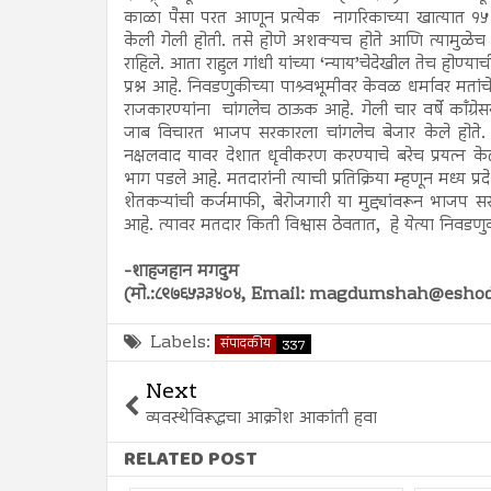
काळा पैसा परत आणून प्रत्येक नागरिकाच्या खात्यात १५
केली गेली होती. तसे होणे अशक्यच होते आणि त्यामुळेच 
राहिले. आता राहुल गांधी यांच्या ‘न्याय’चेदेखील तेच होण
प्रश्न आहे. निवडणुकीच्या पाश्र्वभूमीवर केवळ धर्मावर मतां
राजकारण्यांना चांगलेच ठाऊक आहे. गेली चार वर्षे काँग्रेस
जाब विचारत भाजप सरकारला चांगलेच बेजार केले होते. तर
नक्षलवाद यावर देशात धृवीकरण करण्याचे बरेच प्रयत्न केले
भाग पडले आहे. मतदारांनी त्याची प्रतिक्रिया म्हणून मध्य 
शेतकऱ्यांची कर्जमाफी, बेरोजगारी या मुद्द्यांवरून भाजप
आहे. त्यावर मतदार किती विश्वास ठेवतात, हे येत्या निवड
-शाहजहान मगदुम
(मो.:८९७६५३३४०४, Email: magdumshah@esho
Labels:
संपादकीय
337
Next
व्यवस्थेविरूद्धचा आक्रोश आकांती हवा
RELATED POST