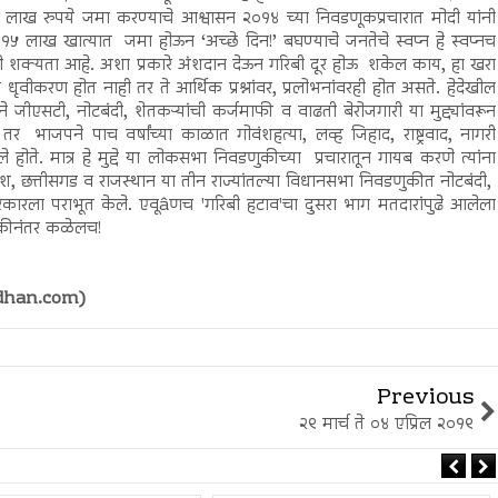
 लाख रुपये जमा करण्याचे आश्वासन २०१४ च्या निवडणूकप्रचारात मोदी यांनी
१५ लाख खात्यात जमा होऊन ‘अच्छे दिन!’ बघण्याचे जनतेचे स्वप्न हे स्वप्नच
्याची शक्यता आहे. अशा प्रकारे अंशदान देऊन गरिबी दूर होऊ शकेल काय, हा खरा
चे धृवीकरण होत नाही तर ते आर्थिक प्रश्नांवर, प्रलोभनांवरही होत असते. हेदेखील
ने जीएसटी, नोटबंदी, शेतकऱ्यांची कर्जमाफी व वाढती बेरोजगारी या मुद्द्यांवरून
 भाजपने पाच वर्षांच्या काळात गोवंशहत्या, लव्ह जिहाद, राष्ट्रवाद, नागरी
 होते. मात्र हे मुद्दे या लोकसभा निवडणुकीच्या प्रचारातून गायब करणे त्यांना
प्रदेश, छत्तीसगड व राजस्थान या तीन राज्यांतल्या विधानसभा निवडणुकीत नोटबंदी,
 सरकारला पराभूत केले. एवूâणच 'गरिबी हटाव'चा दुसरा भाग मतदारांपुढे आलेला
णुकीनंतर कळेलच!
dhan.com)
Previous
२९ मार्च ते ०४ एप्रिल २०१९