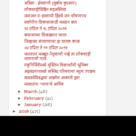
अन्निसा : ईशवाणी (सुबोध कुरआन)
लोकशाहीधिष्ठित सहअस्तित्व
जमाअत-ए-इस्लामी हिंदचे जन-घोषणापत्र
सर्वांगीण विकासासाठी मतदान करा
१२ एप्रिल ते १८ एप्रिल २०१९
कचऱ्याच्या विळख्यात भारत!
जिव्हाळा संपवण्याचा हा घातक काळ
०५ एप्रिल ते ११ एप्रिल २०१९
भारताला मजबूत नेतृत्वाची नव्हे तर लोकशाही
शासनाची गरज
राष्ट्रनिर्मितीमध्ये मुस्लिम विद्यार्थ्यांची भूमिका
अहमदनगरमध्ये मस्जिद परिचयाचा स्तुत्य उपक्रम
व्यवस्थेविरूद्धचा आक्रोश आकांती हवा
मतदारांना ‘न्याय’चे आमिष
March
(46)
►
February
(41)
►
January
(26)
►
2018
(471)
►
2017
(141)
►