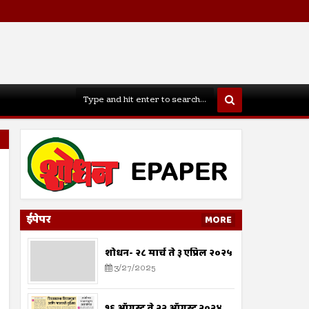
ईपेपर
MORE
शोधन- २८ मार्च ते ३ एप्रिल २०२५
3/27/2025
१६ ऑगस्ट ते २२ ऑगस्ट २०२४