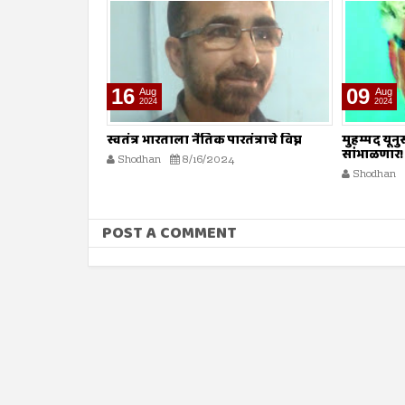
09
02
Aug
Aug
2024
2024
तंत्राचे विघ्न
मुहम्मद यूनुस धगधगत्या बांग्लादेशाची धुरा
हलवा तयार 
सांभाळणार!
Shodhan
Shodhan
8/9/2024
POST A COMMENT