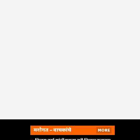
मनोगत – वाचकांचे
MORE