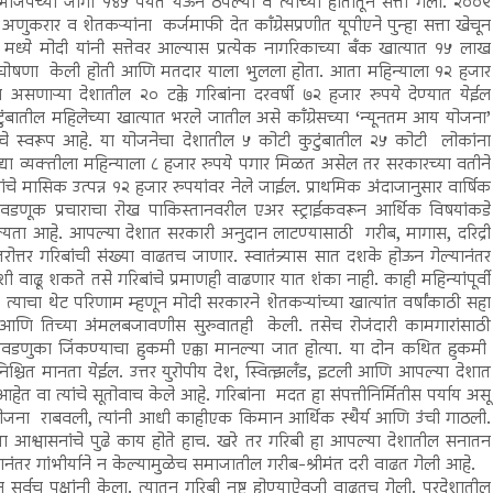
ाजपच्या जागा १४५ पर्यंत येऊन ठेपल्या व त्यांच्या हातातून सत्ता गेली. २००९
णुकरार व शेतकऱ्यांना कर्जमाफी देत काँग्रेसप्रणीत यूपीएने पुन्हा सत्ता खेचून
्ये मोदी यांनी सत्तेवर आल्यास प्रत्येक नागरिकाच्या बँक खात्यात १५ लाख
घोषणा केली होती आणि मतदार याला भुलला होता. आता महिन्याला १२ हजार
्न असणाऱ्या देशातील २० टक्के गरिबांना दरवर्षी ७२ हजार रुपये देण्यात येईल
ुंबातील महिलेच्या खात्यात भरले जातील असे काँग्रेसच्या ‘न्यूनतम आय योजना’
नेचे स्वरूप आहे. या योजनेचा देशातील ५ कोटी कुटुंबातील २५ कोटी लोकांना
द्या व्यक्तीला महिन्याला ८ हजार रुपये पगार मिळत असेल तर सरकारच्या वतीने
चे मासिक उत्पन्न १२ हजार रुपयांवर नेले जाईल. प्राथमिक अंदाजानुसार वार्षिक
डणूक प्रचाराचा रोख पाकिस्तानवरील एअर स्ट्राईकवरून आर्थिक विषयांकडे
्यता आहे. आपल्या देशात सरकारी अनुदान लाटण्यासाठी गरीब, मागास, दरिद्री
रोत्तर गरिबांची संख्या वाढतच जाणार. स्वातंत्र्यास सात दशके होऊन गेल्यानंतर
ी वाढू शकते तसे गरिबांचे प्रमाणही वाढणार यात शंका नाही. काही महिन्यांपूर्वी
त्याचा थेट परिणाम म्हणून मोदी सरकारने शेतकऱ्यांच्या खात्यांत वर्षांकाठी सहा
ी आणि तिच्या अंमलबजावणीस सुरुवातही केली. तसेच रोजंदारी कामगारांसाठी
 निवडणुका जिंकण्याचा हुकमी एक्का मानल्या जात होत्या. या दोन कथित हुकमी
 निश्चित मानता येईल. उत्तर युरोपीय देश, स्वित्झलँड, इटली आणि आपल्या देशात
आहेत वा त्यांचे सूतोवाच केले आहे. गरिबांना मदत हा संपत्तीनिर्मितीस पर्याय असू
ी योजना राबवली, त्यांनी आधी काहीएक किमान आर्थिक स्थैर्य आणि उंची गाठली.
 आश्वासनांचे पुढे काय होते हाच. खरे तर गरिबी हा आपल्या देशातील सनातन
र्यानंतर गांभीर्याने न केल्यामुळेच समाजातील गरीब-श्रीमंत दरी वाढत गेली आहे.
ून सर्वच पक्षांनी केला. त्यातून गरिबी नष्ट होण्याऐवजी वाढतच गेली. परदेशातील