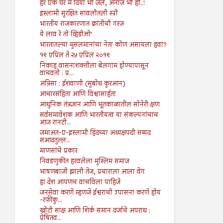
हर एक घर में दिया भी जले, अनाज भी हो..!
इस्लामी सुरक्षित सावलीतली स्त्री
भारतीय राजकारणात क्रांतीची गरज
ये लाव रे तो व्हिडीओ’
भारतातल्या मुसलमानांचा नेता कोण असायला हवा?
१९ एप्रिल ते २५ एप्रिल २०१९
निकाह वासनाशक्तीला बेलगाम होण्यापासून
वाचवतो : प्र...
अन्निसा : ईशवाणी (सुबोध कुरआन)
आचारसंहिता आणि विश्वासार्हता
आधुनिक तंत्रज्ञान आणि भूतकाळातील सोनेरी क्षण
सर्वसमावेशक आणि भारतीयत्व या संकल्पनांचाच
आज रानटी...
जमाअत-ए-इस्लामी हिंदच्या अध्यक्षपदी सय्यद
सआदतुल्ल...
माणसांचे प्रकार
निवडणुकीत हरवलेला मुस्लिम समाज
भाषणबाजी झाली तेज, प्रचाराला आला वेग
हा देश आपणच वाचविला पाहिजे
जनसेवा करणे म्हणजे ईश्वराची उपासना करणे होय
-रफीकु...
खोटी साक्ष आणि शिर्क समान दर्जाचे अपराध :
प्रेषितव...