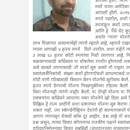
आणला होता. त्याने भ
मध्ये भारत-अमेरिका अ
आणली होती. २०१४ मध
रुपये पडतील, अशी 
रुपयांहून कमी उत्पन
आणि हे पैसे थेट कुट
अर्थात ‘न्याय’ योज
लाभ मिळणार असल्याचेही त्यांनी म्हटले आहे. म्हणजे एखा
त्याला आणखी ४ हजार रुपये दिले जातील. अशा तऱ्हेने त्यां
३ लाख ६० हजार कोटी रुपयांचा निधी लागणार आहे. निव
वळवण्यासाठी काँग्रेसला या घोषणेचा उपयोग होण्याची शक
असे ठरवले जाण्यासाठी जी स्पर्धा सुरू असते ती पाहता उत्त
स्वातंत्र्यसैनिकांची संख्या कमी होण्याऐवजी आपल्याकडे जश
मोदी यांनी गरिबांसाठी किमान वेतन योजनेचे सूतोवाच केले. 
हजार रुपये देण्याची योजना निवडणुकीच्या तोंडावर केल
विमा योजनाही त्यांनी जाहीर केली. या दोन्ही योजना या
एक्क्यांना काँग्रेसने आपल्या नव्या योजनेने खो दिला असे
सिक्किम हे राज्य आदींनी अशा प्रकारच्या योजना सुरू केल्या 
शकत नाही. ज्या स्कॅण्डेनेव्हियन देशांनी ही कल्याणकार
आपण त्यापासून शेकडो कोस दूर आहोत. प्रश्न आहे तो अशा
प्रश्न असून, त्याचा विचार कोणत्याच राजकीय पक्षाने स्वातंत्
दारिद्र्यनिर्मूलनाचा विचार सबसिडी (अंशदान)च्या माध्यमात