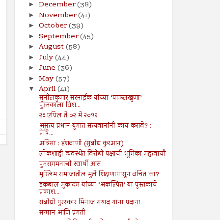
December
(38)
►
November
(41)
►
October
(39)
►
September
(45)
►
August
(58)
►
19
12
Jul
Jul
July
(44)
2024
2024
►
June
(36)
►
वेदना कुठे आणि लक्षण कुठे?
डाव्या विचारसरणीचा उगम?
May
(57)
►
Shodhan
7/19/2024
Shodhan
7/12/2024
April
(41)
▼
सुनीलकुमार सरनाईक यांच्या ‘पाऊलखुणा’
पुस्तकाला विश...
२६ एप्रिल ते ०२ मे २०१९
असत्य प्रधान युगात सत्यवानांनी काय करावे? :
प्रेषि...
अन्निसा : ईशवाणी (सुबोध कुरआन)
लोकशाही व्यवस्थेत विरोधी पक्षाची भूमिका महत्त्वाची
पुनरागमनाची स्वार्थी आस
मुस्लिम समाजातील मुले शिक्षणापासून वंचित का?
इकबाल मुकादम यांच्या ‘अकल्पित’ या पुस्तकाचे
प्रकाश...
संबोधी पुरस्कार मिनाज सय्यद यांना प्रदान!
सन्मान आणि प्रगती