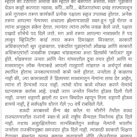
म्हटले की उठणारा असावा बस म्हटले की बसणारा असावा. स्वतः पुढाकार
घेऊन काही करणारा नसावा. वगैरे...वगैरे... बेरोजगारांच्या प्रचंड ताफ्यामधून
असे गुणवान तरूण कार्यकर्ते प्रत्येक पक्षाला सहज उपलब्ध होतात. अनेक
तरूण आपल्या नेत्याच्या शब्दाला झेलण्यासाठी स्वतःहून पुढे येतात व
त्यांना अनुकूल संकेत देतात. त्यानंतर त्यांना लगेच जवळ केले जाते. पक्षात
एखादे शोभेचे पद दिले जाते. मग असे तरूण आपल्या नावासमोर ते पद
लावून व्हिजिटींग कार्ड तयार करून दिमाखात मिरवतात. सरकारी
अधिकार्‍यांशी सूत जुळवतात. एकंदरित पुढार्‍यांशी ओळख आणि सरकारी
अधिकार्‍यांशी जवळीक एवढ्या भांडवलावर अशा डिलर्सचे ’करिअर’ सुरू
होते. थोडक्यात जनता आणि नेता यांच्यातील दुवा तयार होतो आणि या
माध्यमातून लोक नेत्याकडे आपली गार्‍हाणी मांडतात व अर्थपूर्ण संबंध
स्थापित होताच जनकल्याणाची कामे फत्ते होतात. जनतेला हे कळतच
नाही की, ज्या कामासाठी ते डिलरच्या माध्यमातून नेत्यांना लाच देत आहेत,
त्यांना ती देण्याची गरज नाही. त्यांची योग्य कामे मोफत करणे नेत्यांचे
घटनात्मक कर्तव्य आहे. एवढी जाण जनतेत निर्माण होऊच दिली गेली
नाही. जनता शहाणी झाली तर प्रश्‍न विचारेल म्हणून तिला शहाणी होऊच
द्यायचे नाही, हे सर्वपक्षीय धोरण गेले 70 वर्षे राबविले गेले.
सऊदी अरबमध्ये सैन्य बंड करेल या भीतीने तेथील सऊद
राजघराण्यातील राजांनी स्वतःचे असे राष्ट्रीय सैन्यदल निर्माणच होऊ दिले
नाही. तशाच असुरक्षिततेच्या मानसिकतेतून सर्वपक्ष नेत्यांनी भारतीय
जनतेला राजकीयदृष्ट्या समजदार होऊ दिले नाही. त्यासाठी सरकारी शिक्षण
देणार्‍या संस्थांना ठरवून बकाल करण्याची नीति (केजरीवाल सरकार