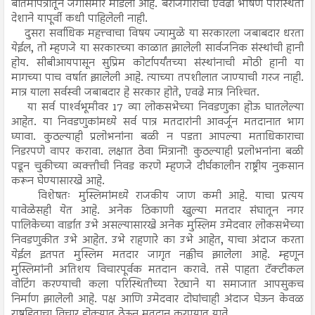
बातमीपत्रातून जगासमोर मांडला आहे. बेरोजगारीची एवढी भीषण परिस्थिती
देशाने यापूर्वी कधी पाहिलेली नाही.
दुसरा सर्वाधिक महत्त्वाचा विषय ज्यामुळे या सरकारला जबाबदार धरता
येईल, तो म्हणजे या सरकारच्या काळात झालेली सार्वजनिक संस्थांची हानी
होय. सीबीआयपासून सुप्रिम कोर्टापर्यंतच्या संस्थांनाची मोठी हानी या
मागच्या पाच वर्षात झालेली आहे. त्याच्या तपशीलात जाण्याची गरज नाही.
मात्र याला सर्वस्वी जबाबदार हे सरकार होते, एवढे मात्र निश्‍चित.
या सर्व पार्श्‍वभूमीवर 17 व्या लोकसभेच्या निवडणुका होऊ घातलेल्या
आहेत. या निवडणुकांमध्ये सर्व पात्र मतदारांनी आवर्जून मतदानात भाग
घ्यावा. कुठल्याही प्रलोभनांना बळी न पडता आपल्या मताधिकाराचा
निडरपणे वापर करावा. लक्षात ठेवा मित्रानों! कुठल्याही प्रलोभनांना बळी
पडून चुकीच्या व्यक्तीची निवड करणे म्हणजे दीर्घकालीन राष्ट्रीय नुकसान
करून घेण्यासारखे आहे.
विशेषतः मुस्लिमांमध्ये राजकीय जाण कमी आहे. याचा प्रत्यय
यावेळेसही येत आहे. अनेक ठिकाणी खुल्या मतदार संघातून नगर
पालिकेच्या वार्डात उभे असल्यासारखे अनेक मुस्लिम उमेदवार लोकसभेच्या
निवडणुकीत उभे आहेत. उभे राहणारे का उभे आहेत, याचा अंदाज करता
येईल इतपत मुस्लिम मतदार जागृत नक्कीच झालेला आहे. म्हणून
मुस्लिमांनी अतिशय विचारपूर्वक मतदान करावे. तसे पाहता टॅक्टीकल
वोटिंग करण्याची कला परिस्थितीच्या रेट्याने या समाजात आपसुकच
निर्माण झालेली आहे. पक्ष आणि उमेदवार दोघांचाही अंदाज घेऊन केवळ
राष्ट्रहिताचा विचार डोक्यात ठेऊन मतदान करण्यात यावे.