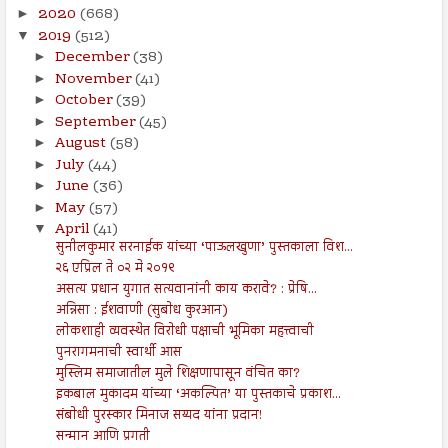
2020
(668)
►
2019
(512)
▼
December
(38)
►
November
(41)
►
October
(39)
►
September
(45)
►
August
(58)
►
July
(44)
►
June
(36)
►
May
(57)
►
April
(41)
▼
सुनीलकुमार सरनाईक यांच्या ‘पाऊलखुणा’ पुस्तकाला विश...
२६ एप्रिल ते ०२ मे २०१९
असत्य प्रधान युगात सत्यवानांनी काय करावे? : प्रेषि...
अन्निसा : ईशवाणी (सुबोध कुरआन)
लोकशाही व्यवस्थेत विरोधी पक्षाची भूमिका महत्त्वाची
पुनरागमनाची स्वार्थी आस
मुस्लिम समाजातील मुले शिक्षणापासून वंचित का?
इकबाल मुकादम यांच्या ‘अकल्पित’ या पुस्तकाचे प्रकाश...
संबोधी पुरस्कार मिनाज सय्यद यांना प्रदान!
सन्मान आणि प्रगती