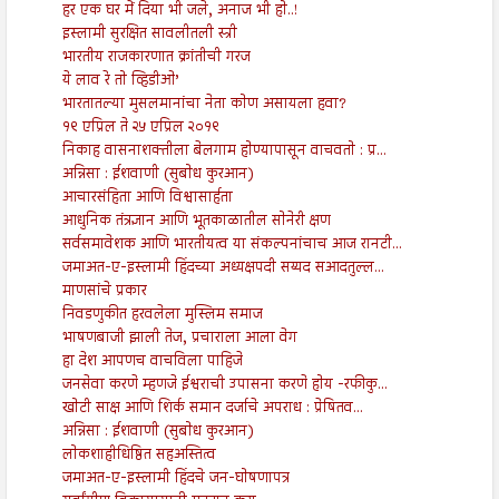
हर एक घर में दिया भी जले, अनाज भी हो..!
इस्लामी सुरक्षित सावलीतली स्त्री
भारतीय राजकारणात क्रांतीची गरज
ये लाव रे तो व्हिडीओ’
भारतातल्या मुसलमानांचा नेता कोण असायला हवा?
१९ एप्रिल ते २५ एप्रिल २०१९
निकाह वासनाशक्तीला बेलगाम होण्यापासून वाचवतो : प्र...
अन्निसा : ईशवाणी (सुबोध कुरआन)
आचारसंहिता आणि विश्वासार्हता
आधुनिक तंत्रज्ञान आणि भूतकाळातील सोनेरी क्षण
सर्वसमावेशक आणि भारतीयत्व या संकल्पनांचाच आज रानटी...
जमाअत-ए-इस्लामी हिंदच्या अध्यक्षपदी सय्यद सआदतुल्ल...
माणसांचे प्रकार
निवडणुकीत हरवलेला मुस्लिम समाज
भाषणबाजी झाली तेज, प्रचाराला आला वेग
हा देश आपणच वाचविला पाहिजे
जनसेवा करणे म्हणजे ईश्वराची उपासना करणे होय -रफीकु...
खोटी साक्ष आणि शिर्क समान दर्जाचे अपराध : प्रेषितव...
अन्निसा : ईशवाणी (सुबोध कुरआन)
लोकशाहीधिष्ठित सहअस्तित्व
जमाअत-ए-इस्लामी हिंदचे जन-घोषणापत्र