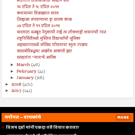
सर्वांगीण विकासासाठी मतदान करा
१२ एप्रिल ते १८ एप्रिल २०१९
कचऱ्याच्या विळख्यात भारत!
जिव्हाळा संपवण्याचा हा घातक काळ
०५ एप्रिल ते ११ एप्रिल २०१९
भारताला मजबूत नेतृत्वाची नव्हे तर लोकशाही शासनाची गरज
राष्ट्रनिर्मितीमध्ये मुस्लिम विद्यार्थ्यांची भूमिका
अहमदनगरमध्ये मस्जिद परिचयाचा स्तुत्य उपक्रम
व्यवस्थेविरूद्धचा आक्रोश आकांती हवा
मतदारांना ‘न्याय’चे आमिष
March
(46)
►
February
(41)
►
January
(26)
►
2018
(471)
►
2017
(141)
►
मनोगत – वाचकांचे
MORE
विजय दर्डा यांनी एकदा तरी विचार करावा?