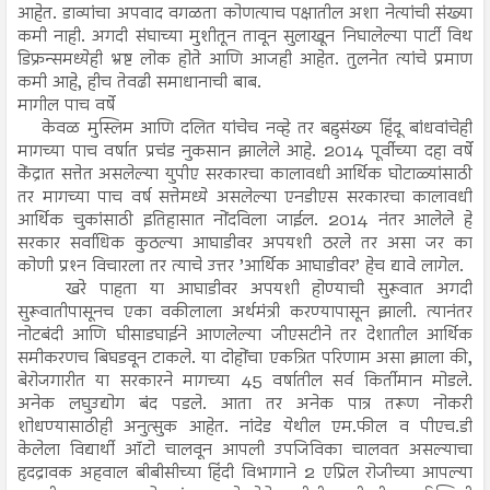
आहेत. डाव्यांचा अपवाद वगळता कोणत्याच पक्षातील अशा नेत्यांची संख्या
कमी नाही. अगदी संघाच्या मुशीतून तावून सुलाखून निघालेल्या पार्टी विथ
डिफ्रन्समध्येही भ्रष्ट लोक होते आणि आजही आहेत. तुलनेत त्यांचे प्रमाण
कमी आहे, हीच तेवढी समाधानाची बाब.
मागील पाच वर्षे
केवळ मुस्लिम आणि दलित यांचेच नव्हे तर बहुसंख्य हिंदू बांधवांचेही
मागच्या पाच वर्षात प्रचंड नुकसान झालेले आहे. 2014 पूर्वीच्या दहा वर्षे
केंद्रात सत्तेत असलेल्या युपीए सरकारचा कालावधी आर्थिक घोटाळ्यांसाठी
तर मागच्या पाच वर्ष सत्तेमध्ये असलेल्या एनडीएस सरकारचा कालावधी
आर्थिक चुकांसाठी इतिहासात नोंदविला जाईल. 2014 नंतर आलेले हे
सरकार सर्वाधिक कुठल्या आघाडीवर अपयशी ठरले तर असा जर का
कोणी प्रश्‍न विचारला तर त्याचे उत्तर ’आर्थिक आघाडीवर’ हेच द्यावे लागेल.
खरे पाहता या आघाडीवर अपयशी होण्याची सुरूवात अगदी
सुरूवातीपासूनच एका वकीलाला अर्थमंत्री करण्यापासून झाली. त्यानंतर
नोटबंदी आणि घीसाडघाईने आणलेल्या जीएसटीने तर देशातील आर्थिक
समीकरणच बिघडवून टाकले. या दोहोंचा एकत्रित परिणाम असा झाला की,
बेरोजगारीत या सरकारने मागच्या 45 वर्षातील सर्व किर्तीमान मोडले.
अनेक लघुउद्योग बंद पडले. आता तर अनेक पात्र तरूण नोकरी
शोधण्यासाठीही अनुत्सुक आहेत. नांदेड येथील एम.फील व पीएच.डी
केलेला विद्यार्थी ऑटो चालवून आपली उपजिविका चालवत असल्याचा
हृदद्रावक अहवाल बीबीसीच्या हिंदी विभागाने 2 एप्रिल रोजीच्या आपल्या