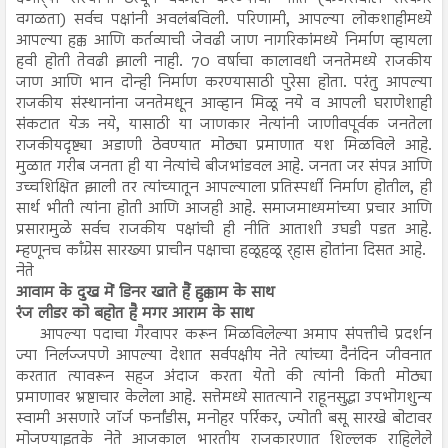
वगळता) सर्वच पक्षांनी अवलंबविली. परिणामी, आपल्या लोकशाहीमध्ये
आपल्या हक्क आणि कर्तव्याची जेवढी जाण नागरिकांमध्ये निर्माण व्हायला
हवी होती तेवढी झाली नाही. 70 वर्षाचा कालावधी जनतेमध्ये राजकीय
जाण आणि भान दोन्ही निर्माण करण्यासाठी पुरेसा होता. परंतु आपल्या
राजकीय संस्थानांना जनतेमधून आव्हान मिळू नये व आपली घराणेशाही
संकटात येऊ नये, यासाठी या जाणकार नेत्यांनी जाणीवपूर्वक जनतेला
राजकीयदृष्ट्या अडाणी ठेवण्यात मोठ्या प्रमाणात यश मिळविले आहे.
मुळात गरीब जनता ही या नेत्यांचे बीजभांडवल आहे. जनता जर संपन्न आणि
उच्चशिक्षित झाली तर त्यांच्यातून आपल्याला प्रतिस्पर्धी निर्माण होतील, ही
सार्थ भीती त्यांना होती आणि आजही आहे. समाजमाध्यमांच्या प्रचार आणि
प्रसारामुळे सर्वच राजकीय पक्षांची ही नीति आताशी उघडी पडत आहे.
म्हणूनच काँग्रेस सारख्या प्राचीन पक्षाचा हळूहळू र्‍हास होतांना दिसत आहे.
नेते
आवाम के दुख में डिनर खाते हैं हुक्काम के साथ
रंज लीडर को बहोत है मगर आराम के साथ
आपल्या पदाचा गैरवापर करून मिळविलेल्या अमाप संपत्तीचे प्रदर्शन
ज्या निर्लज्जपणे आपल्या देशात सर्वपक्षीय नेते त्यांच्या दैनंदिन जीवनात
करतात त्यावरून सहज अंदाज करता येतो की त्यांनी किती मोठ्या
प्रमाणावर भ्रष्टाचार केलेला आहे. सत्तेमध्ये सातत्याने राहूनसुद्धा उपभोगशुन्य
स्वामी असणारे जॉर्ज फर्नांडीस, मनोहर पर्रिकर, ज्योती बसू सारखे बोटावर
मोजण्याइतके नेते आजकाल भारतीय राजकारणात शिल्लक राहिलेले