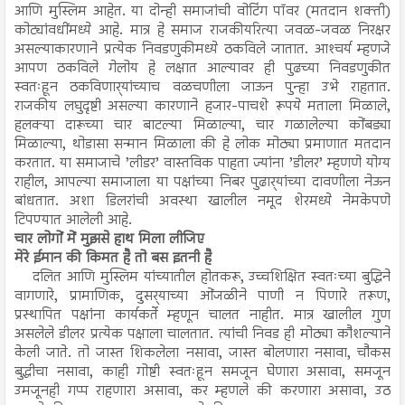
आणि मुस्लिम आहेत. या दोन्ही समाजांची वोटिंग पॉवर (मतदान शक्ती)
कोट्यांवधींमध्ये आहे. मात्र हे समाज राजकीयरित्या जवळ-जवळ निरक्षर
असल्याकारणाने प्रत्येक निवडणुकीमध्ये ठकविले जातात. आश्‍चर्य म्हणजे
आपण ठकविले गेलोय हे लक्षात आल्यावर ही पुढच्या निवडणुकीत
स्वतःहून ठकविणार्‍यांच्याच वळचणीला जाऊन पुन्हा उभे राहतात.
राजकीय लघुदृष्टी असल्या कारणाने हजार-पाचशे रूपये मताला मिळाले,
हलक्या दारूच्या चार बाटल्या मिळाल्या, चार गळालेल्या कोंबड्या
मिळाल्या, थोडासा सन्मान मिळाला की हे लोक मोठ्या प्रमाणात मतदान
करतात. या समाजाचे ’लीडर’ वास्तविक पाहता ज्यांना ’डीलर’ म्हणणे योग्य
राहील, आपल्या समाजाला या पक्षांच्या निबर पुढार्‍यांच्या दावणीला नेऊन
बांधतात. अशा डिलरांची अवस्था खालील नमूद शेरमध्ये नेमकेपणे
टिपण्यात आलेली आहे.
चार लोगों में मुझसे हाथ मिला लीजिए
मेरे ईमान की किमत है तो बस इतनी है
दलित आणि मुस्लिम यांच्यातील होतकरू, उच्चशिक्षित स्वतःच्या बुद्धिने
वागणारे, प्रामाणिक, दुसर्‍याच्या ओंजळीने पाणी न पिणारे तरूण,
प्रस्थापित पक्षांना कार्यकर्ते म्हणून चालत नाहीत. मात्र खालील गुण
असलेले डीलर प्रत्येक पक्षाला चालतात. त्यांची निवड ही मोठ्या कौशल्याने
केली जाते. तो जास्त शिकलेला नसावा, जास्त बोलणारा नसावा, चौकस
बुद्धीचा नसावा, काही गोष्टी स्वतःहून समजून घेणारा असावा, समजून
उमजूनही गप्प राहणारा असावा, कर म्हणले की करणारा असावा, उठ