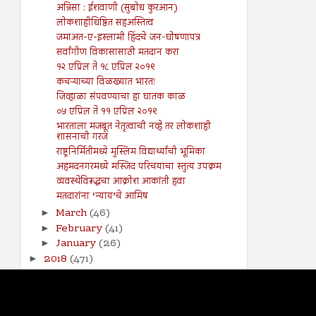
अन्निसा : ईशवाणी (सुबोध कुरआन)
लोकशाहीधिष्ठित सहअस्तित्व
जमाअत-ए-इस्लामी हिंदचे जन-घोषणापत्र
सर्वांगीण विकासासाठी मतदान करा
१२ एप्रिल ते १८ एप्रिल २०१९
कचऱ्याच्या विळख्यात भारत!
जिव्हाळा संपवण्याचा हा घातक काळ
०५ एप्रिल ते ११ एप्रिल २०१९
भारताला मजबूत नेतृत्वाची नव्हे तर लोकशाही
शासनाची गरज
राष्ट्रनिर्मितीमध्ये मुस्लिम विद्यार्थ्यांची भूमिका
अहमदनगरमध्ये मस्जिद परिचयाचा स्तुत्य उपक्रम
व्यवस्थेविरूद्धचा आक्रोश आकांती हवा
मतदारांना ‘न्याय’चे आमिष
March
(46)
►
February
(41)
►
January
(26)
►
2018
(471)
►
2017
(141)
►