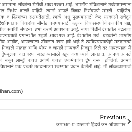
 असताना लोकांना रोटीची आवश्यकता आहे. भारतीय संविधानाने सर्वसामान्यांना
ेशात निर्भय वाटले पाहिजे, त्यांनी आपले विचार निर्भयपणे मांडले पाहिजेत.
त्रियांच्या सक्षमतेसाठी, त्यांचे अश्रू पुसण्यासाठी केंद्र सरकारने सत्तेतून
देशविघातक विचारांचा बीमोड करण्यासाठी बहुजन विचारसरणीचे राजकीय पक्ष,
शातील सर्वांची संघटना उभी करणे आवश्यक आहे. नव्या पिढीने देशातील बदलाचा
णण्यासाठी प्रयत्नशील राहणे आवश्यक आहे. देशातील सर्व घटकांनी भारतीय
कोण आहोत, आपल्याला जीवनात काय हवे आहे ते ठरविण्यासाठीही मतदानाची
 निवडले जातात आणि योग्य व चांगले राज्यकर्ते निवडून दिले तर आपल्याला जे
ील द्वेषमूलक वातावरण बदलण्यासाठी खूप कष्ट घ्यावे लागतात. आपण आपले
सर्व बनून आम्ही फक्त आणि फक्त एकमेकांचा द्वेष करू इच्छितो. आमचे
िधानाने एक प्रकारे मतदानाच्या स्वरूपात प्रदान केलेली आहे. ती ओळखण्याची
dhan.com)
Previous
जमाअत-ए-इस्लामी हिंदचे जन-घोषणापत्र