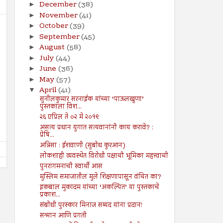
December
(38)
►
November
(41)
►
October
(39)
►
September
(45)
►
August
(58)
►
July
(44)
►
June
(36)
►
19
12
Jul
Jul
May
(57)
2024
2024
►
April
(41)
▼
वेदना कुठे आणि लक्षण कुठे?
डाव्या विचारसरणीचा उगम?
सुनीलकुमार सरनाईक यांच्या ‘पाऊलखुणा’
पुस्तकाला विश...
Shodhan
7/19/2024
Shodhan
7/12/2024
२६ एप्रिल ते ०२ मे २०१९
असत्य प्रधान युगात सत्यवानांनी काय करावे? :
प्रेषि...
अन्निसा : ईशवाणी (सुबोध कुरआन)
लोकशाही व्यवस्थेत विरोधी पक्षाची भूमिका महत्त्वाची
पुनरागमनाची स्वार्थी आस
मुस्लिम समाजातील मुले शिक्षणापासून वंचित का?
इकबाल मुकादम यांच्या ‘अकल्पित’ या पुस्तकाचे
प्रकाश...
संबोधी पुरस्कार मिनाज सय्यद यांना प्रदान!
सन्मान आणि प्रगती