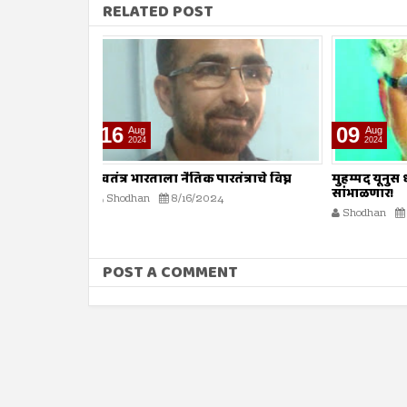
RELATED POST
09
02
Aug
Aug
2024
2024
तंत्राचे विघ्न
मुहम्मद यूनुस धगधगत्या बांग्लादेशाची धुरा
हलवा तयार 
सांभाळणार!
Shodhan
Shodhan
8/9/2024
POST A COMMENT