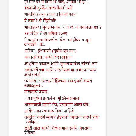
हर एक घर में दिया भी जले, अनाज भी हो..!
इस्लामी सुरक्षित सावलीतली स्त्री
भारतीय राजकारणात क्रांतीची गरज
ये लाव रे तो व्हिडीओ’
भारतातल्या मुसलमानांचा नेता कोण असायला हवा?
१९ एप्रिल ते २५ एप्रिल २०१९
निकाह वासनाशक्तीला बेलगाम होण्यापासून
वाचवतो : प्र...
अन्निसा : ईशवाणी (सुबोध कुरआन)
आचारसंहिता आणि विश्वासार्हता
आधुनिक तंत्रज्ञान आणि भूतकाळातील सोनेरी क्षण
सर्वसमावेशक आणि भारतीयत्व या संकल्पनांचाच
आज रानटी...
जमाअत-ए-इस्लामी हिंदच्या अध्यक्षपदी सय्यद
सआदतुल्ल...
माणसांचे प्रकार
निवडणुकीत हरवलेला मुस्लिम समाज
भाषणबाजी झाली तेज, प्रचाराला आला वेग
हा देश आपणच वाचविला पाहिजे
जनसेवा करणे म्हणजे ईश्वराची उपासना करणे होय
-रफीकु...
खोटी साक्ष आणि शिर्क समान दर्जाचे अपराध :
प्रेषितव...