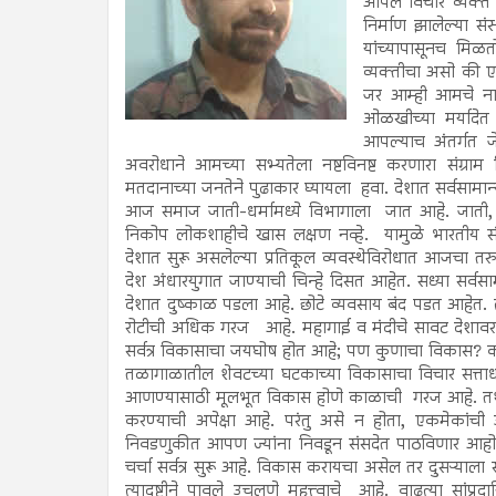
आपले विचार व्यक्त क
निर्माण झालेल्या स
यांच्यापासूनच मिळत
व्यक्तीचा असो की ए
जर आम्ही आमचे नाग
ओळखीच्या मर्यादेत
आपल्याच अंतर्गत जेल
अवरोधाने आमच्या सभ्यतेला नष्टविनष्ट करणारा संग्र
मतदानाच्या जनतेने पुढाकार घ्यायला हवा. देशात सर्वसामा
आज समाज जाती-धर्मामध्ये विभागाला जात आहे. जाती, धर
निकोप लोकशाहीचे खास लक्षण नव्हे. यामुळे भारतीय संव
देशात सुरू असलेल्या प्रतिकूल व्यवस्थेविरोधात आजचा तर
देश अंधारयुगात जाण्याची चिन्हे दिसत आहेत. सध्या सर्वस
देशात दुष्काळ पडला आहे. छोटे व्यवसाय बंद पडत आहेत. त
रोटीची अधिक गरज आहे. महागाई व मंदीचे सावट देशावर आहे
सर्वत्र विकासाचा जयघोष होत आहे; पण कुणाचा विकास? क
तळागाळातील शेवटच्या घटकाच्या विकासाचा विचार सत्ताधाऱ्य
आणण्यासाठी मूलभूत विकास होणे काळाची गरज आहे. तशी अपेक
करण्याची अपेक्षा आहे. परंतु असे न होता, एकमेकांच
निवडणुकीत आपण ज्यांना निवडून संसदेत पाठविणार आहोत, 
चर्चा सर्वत्र सुरू आहे. विकास करायचा असेल तर दुसऱ्याला 
त्यादृष्टीने पावले उचलणे महत्त्वाचे आहे. वाढत्या सांप