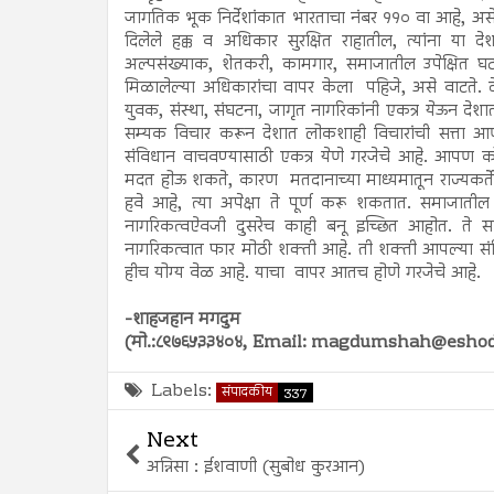
जागतिक भूक निर्देशांकात भारताचा नंबर ११० वा आहे, असे
दिलेले हक्क व अधिकार सुरक्षित राहातील, त्यांना या द
अल्पसंख्याक, शेतकरी, कामगार, समाजातील उपेक्षित घटक व स्
मिळालेल्या अधिकारांचा वापर केला पहिजे, असे वाटते. 
युवक, संस्था, संघटना, जागृत नागरिकांनी एकत्र येऊन दे
सम्यक विचार करून देशात लोकशाही विचारांची सत्ता आ
संविधान वाचवण्यासाठी एकत्र येणे गरजेचे आहे. आपण 
मदत होऊ शकते, कारण मतदानाच्या माध्यमातून राज्यकर्ते
हवे आहे, त्या अपेक्षा ते पूर्ण करू शकतात. समाजात
नागरिकत्वऐवजी दुसरेच काही बनू इच्छित आहोत. ते 
नागरिकत्वात फार मोठी शक्ती आहे. ती शक्ती आपल्या संव
हीच योग्य वेळ आहे. याचा वापर आतच होणे गरजेचे आहे.
-शाहजहान मगदुम
(मो.:८९७६५३३४०४, Email: magdumshah@esho
Labels:
संपादकीय
337
Next
अन्निसा : ईशवाणी (सुबोध कुरआन)