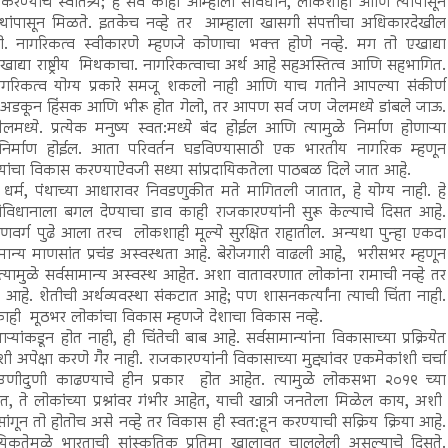
रण्याचे स्वातंत्र्य; हे सर्व काही आम्हाला संविधान, लोकशाही आणि त्यापासून
ंस्थांपासून मिळते. इतकेच नव्हे तर आम्हाला खासगी संपत्तीचा अधिकारदेखील
ो. नागरिकत्व स्वीकारणे म्हणजे कोणाचा भक्त होणे नव्हे. मग तो एखाद्या
खाद्या राष्ट्रीय मिथकाचा. नागरिकत्वाचा अर्थ आहे सहअस्तित्व आणि सहभागित.
रिकत्व योग्य प्रकारे समजू शकलो नाही आणि याच गतीने आपल्या संकीर्ण
 अडकून हिंसक आणि भीरू होत गेलो, तर आपण सर्व जण जेलमध्ये डांबले जाऊ.
मध्ये. प्रत्येक मनुष्य स्वत:मध्ये बंद होईल आणि त्यामुळे निर्माण होणाऱ्या
ाम निर्माण होईल. आता परिवर्तन घडविण्यासाठी एक भारतीय नागरिक म्हणून
न्यांचा विकास करण्याऐवजी सध्या सांप्रदायिकतेला पाठबळ दिले जात आहे.
्म, पंथाच्या आधारावर निवडणुकीत मते मागितली जातात, हे योग्य नाही. हे
िधानाला बगल देण्याचा डाव काही राजकारण्यांनी सुरू केल्याचे दिसत आहे.
ुणवर्ग पुढे आला तरच लोकशाही मूल्ये सुरक्षित राहातील. अन्यथा पुन्हा एकदा
ामान्य माणसांत प्रचंड अस्वस्थता आहे. बेरोजगारी वाढली आहे, भरीसभर म्हणून
्यामुळे सर्वसामान्य अस्वस्थ आहेत. अशा वातावरणात लोकांना रामाची नव्हे तर
. शेतीची अर्थव्यवस्था संकटात आहे; पण शासनकर्त्यांना त्याची चिंता नाही.
ाही मूठभर लोकांचा विकास म्हणजे देशाचा विकास नव्हे.
ांकडून होत नाही, ही चिंतेची बाब आहे. सर्वसामान्यांना विकासाच्या प्रक्रियेत
्षा करणे गैर नाही. राजकारण्यांनी विकासाच्या मुद्द्यांवर एकमेकांशी चर्चा
ी उणीदुणी काढण्याचे हीन प्रकार होत आहेत. त्यामुळे लोकसभा २०१९ च्या
ते लोकांच्या प्रश्नांवर गंभीर आहेत, याची खात्री जनतेला मिळेल काय, अशी
सांगून तो होतोच असे नव्हे तर विकास ही स्वत:हून करण्याची सक्रिय क्रिया आहे.
्रदायिकतेमुळे भारताची सांस्कृतिक प्रतिमा खालावत चाललेली असल्याचे दिसते.