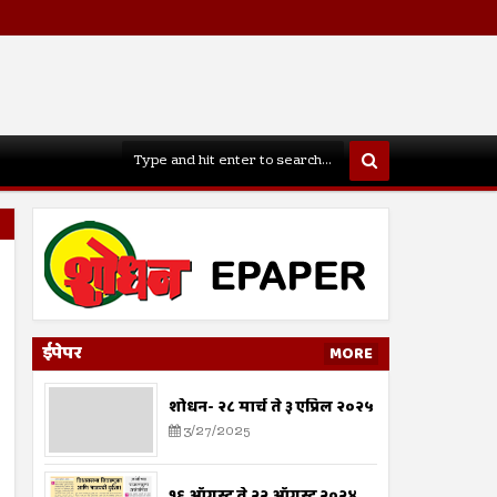
ईपेपर
MORE
शोधन- २८ मार्च ते ३ एप्रिल २०२५
3/27/2025
१६ ऑगस्ट ते २२ ऑगस्ट २०२४