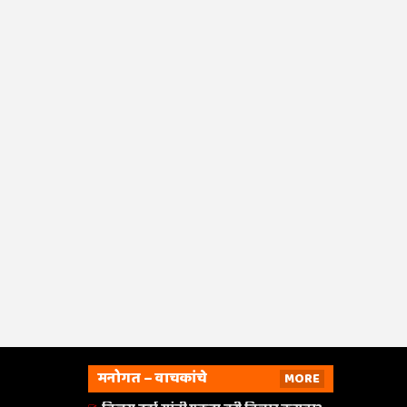
मनोगत – वाचकांचे
MORE