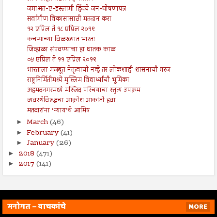
जमाअत-ए-इस्लामी हिंदचे जन-घोषणापत्र
सर्वांगीण विकासासाठी मतदान करा
१२ एप्रिल ते १८ एप्रिल २०१९
कचऱ्याच्या विळख्यात भारत!
जिव्हाळा संपवण्याचा हा घातक काळ
०५ एप्रिल ते ११ एप्रिल २०१९
भारताला मजबूत नेतृत्वाची नव्हे तर लोकशाही शासनाची गरज
राष्ट्रनिर्मितीमध्ये मुस्लिम विद्यार्थ्यांची भूमिका
अहमदनगरमध्ये मस्जिद परिचयाचा स्तुत्य उपक्रम
व्यवस्थेविरूद्धचा आक्रोश आकांती हवा
मतदारांना ‘न्याय’चे आमिष
March
(46)
►
February
(41)
►
January
(26)
►
2018
(471)
►
2017
(141)
►
मनोगत – वाचकांचे
MORE