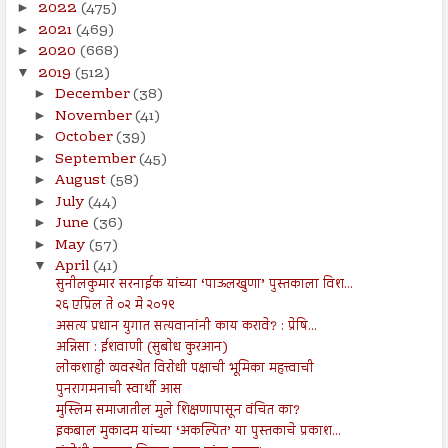
2022
(475)
►
2021
(469)
►
2020
(668)
►
2019
(512)
▼
December
(38)
►
November
(41)
►
October
(39)
►
September
(45)
►
August
(58)
►
July
(44)
►
June
(36)
►
May
(57)
►
April
(41)
▼
सुनीलकुमार सरनाईक यांच्या ‘पाऊलखुणा’ पुस्तकाला विश...
२६ एप्रिल ते ०२ मे २०१९
असत्य प्रधान युगात सत्यवानांनी काय करावे? : प्रेषि...
अन्निसा : ईशवाणी (सुबोध कुरआन)
लोकशाही व्यवस्थेत विरोधी पक्षाची भूमिका महत्त्वाची
पुनरागमनाची स्वार्थी आस
मुस्लिम समाजातील मुले शिक्षणापासून वंचित का?
इकबाल मुकादम यांच्या ‘अकल्पित’ या पुस्तकाचे प्रकाश...