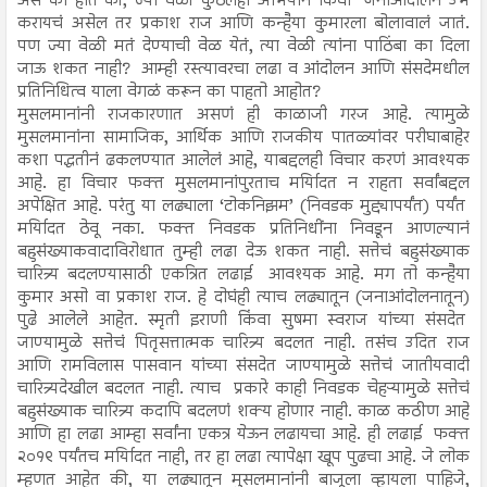
असं का होतं की, ज्या वेळी कुठलंही अभियान किंवा जनाआंदोलन उभं
करायचं असेल तर प्रकाश राज आणि कन्हैया कुमारला बोलावालं जातं.
पण ज्या वेळी मतं देण्याची वेळ येतं, त्या वेळी त्यांना पाठिंबा का दिला
जाऊ शकत नाही? आम्ही रस्त्यावरचा लढा व आंदोलन आणि संसदेमधील
प्रतिनिधित्व याला वेगळं करून का पाहतो आहोत?
मुसलमानांनी राजकारणात असणं ही काळाजी गरज आहे. त्यामुळे
मुसलमानांना सामाजिक, आर्थिक आणि राजकीय पातळ्यांवर परीघाबाहेर
कशा पद्धतीनं ढकलण्यात आलेलं आहे, याबद्दलही विचार करणं आवश्यक
आहे. हा विचार फक्त मुसलमानांपुरताच मर्यिादत न राहता सर्वांबद्दल
अपेक्षित आहे. परंतु या लढ्याला ‘टोकनिझम’ (निवडक मुद्द्यापर्यंत) पर्यंत
मर्यिादत ठेवू नका. फक्त निवडक प्रतिनिधींना निवडून आणल्यानं
बहुसंख्याकवादाविरोधात तुम्ही लढा देऊ शकत नाही. सत्तेचं बहुसंख्याक
चारित्र्य बदलण्यासाठी एकत्रित लढाई आवश्यक आहे. मग तो कन्हैया
कुमार असो वा प्रकाश राज. हे दोघंही त्याच लढ्यातून (जनाआंदोलनातून)
पुढे आलेले आहेत. स्मृती इराणी किंवा सुषमा स्वराज यांच्या संसदेत
जाण्यामुळे सत्तेचं पितृसत्तात्मक चारित्र्य बदलत नाही. तसंच उदित राज
आणि रामविलास पासवान यांच्या संसदेत जाण्यामुळे सत्तेचं जातीयवादी
चारित्र्यदेखील बदलत नाही. त्याच प्रकारे काही निवडक चेहऱ्यामुळे सत्तेचं
बहुसंख्याक चारित्र्य कदापि बदलणं शक्य होणार नाही. काळ कठीण आहे
आणि हा लढा आम्हा सर्वांना एकत्र येऊन लढायचा आहे. ही लढाई फक्त
२०१९ पर्यंतच मर्यिादत नाही, तर हा लढा त्यापेक्षा खूप पुढचा आहे. जे लोक
म्हणत आहेत की, या लढ्यातून मुसलमानांनी बाजूला व्हायला पाहिजे,