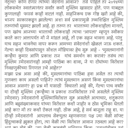
नेतृत्व? कोण देणार त्यांच्या वेदनांना आवाज? तसं पाहिलं तर २०१४च्या
लोकसभेत स्वातंत्र्यानंतर सर्वांत कमी मुस्लिम खासदार होते. पण याबद्दल
कुणालाही फारसं काही वाटलं नाही. साहजिकच एक गोष्ट खरी आहे की,
भाजप सरकारकडून झालेल्या अशा सर्व प्रकारामुळे उच्चशिक्षित मुस्लिम
तरुणांची घुसमट झाली आहे. हा तरुण तर भारताच्या लोकशाहीला मानतो,
पण खरंच आजच्या भारताची लोकशाही त्याचा ‘आपला’ म्हणून स्वीकार
करते का? आत्तापर्यत मी जे मांडलं आहे, ती एक सहज भावना आहे. परंतु
याच सहज भावनेचा वापर करून आमच्या संवेदनांशी खेळलं जाऊ शकतं.
गेल्या काही दिवसांपासून सोशल मीडियावर हेच सुरू आहे - ‘मुसलमानांनी
कन्हैया कुमार आणि प्रकाश राज यांचं समर्थन का करावं? तसंच त्या
मुस्लिम उमेदवारांनाही आम्ही पाठिंबा का द्यावा, जे या दोघांच्या विरोधात
निवडणुकीच्या रिंगणात उभे आहेत?’
माझा प्रश्न असा आहे की, मुसलमानांचा पाठिंबा हवा असेल तर त्याची
गुणवत्ता काय असली पाहिजे? त्यांचं मुसलमान असणं किंवा मुसलमानांचा
आवाज असणं? हा प्रश्न मी यासाठी विचारतो आहे की, गेल्या पाच वर्षांत
या दोन्ही मुस्लिम (कन्हैय्या व प्रकाश राजविरोधात उभे असलेले मुस्लिम
उमेदवार) उमेदवारांनी मुस्लिमांविरोधात सुरू असलेले अत्याचार, शत्रुकरण
आणि बहुसंख्याकवाद यांच्या विरोधात कधी जाहीर व ठोस भूमिका घेतली
आहे का? मी तर कधी ऐकलं नाही. ठीक आहे, हे सर्व बाजूला राहू द्या. या
दोन्ही उमेदवारांनी आपलाच सेक्युलर म्हणवणारा पक्ष ज्या वेळी सॉफ्ट
हिंदुत्वाकडे झुकत होता, त्या वेळी त्या विरोधात आवाज उठवला आहे का?