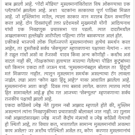
बाब झाली आहे. ‘गोदी मीडिया’ मुसलमानांविरोधात विष ओकण्याचा एक
प्लॅटफॉर्म झालेला आहे. अशा घटकांना सरकारचा पूर्ण पाठिंबा मिळत
आहे. जो मुस्लिमांना मारेल, त्याला सरकार मान मरातब देऊन सन्मानित
करत आहे. दोन दिवसांपूर्वी उत्तर प्रदेशमध्ये मुख्यमंत्री योगी आदित्यनाथ
यांची एक निवडणूक प्रचारसभा पार पडली. त्यात दादरीमधील
अखलाकच्या हल्लेखोर आरोपीला पहिल्या रांगेत बसवण्यात आलं होतं.
एकीकडे भाजपचे लोक निर्लज्जपणे मुसलमानांच्या हत्येचं समर्थन करत
आहेत, तर दुसरीकडे सर्वच ‘सेक्युलर’ म्हणवणाऱ्या पक्षाच्या नेत्यांना - मग
ते राहुल गांधी असो वा तेजस्वी यादव किंवा अन्य कोणीही - कधीच असं
वाटलं नाही की, गोरक्षकांच्या हल्ल्यात मारल्या गेलेल्या पीडित कुटुंबांच्या
घरी किमान एकदा तरी जाऊन यावं. ‘मुसलमानांबद्दल बोलाल तर हिंदूंची
मतं मिळणार नाहीत. त्यातून मुसलमान समर्थक असल्याचा टॅग लावला
जाईल. लढा आता ‘कोण खरा हिंदू आहे?’ यावर आधारित झालेला आहे.
मुसलमानांना आता काही दिवस गप्प बसावं लागेल. कारण त्यातच त्यांचं
हित सामावलेलं आहे.ङ्ग हीच गत आजच्या ‘सेक्युलर’ म्हणवणाऱ्या सर्वच
राजकीय पक्षाची झाली आहे.
एकदा काँग्रेसचे ज्येष्ठ नेते ग़ुलाम नबी आझाद म्हणाले होते की, मुस्लिम
असल्यानं त्यांना निवडणुकीच्या प्रचारासाठी बोलावलं जात नाही. जर ग़ुलाम
नबी आझादांसारख्या ज्येष्ठ माजी केंद्रीय मंत्र्याची व ज्येष्ठ काँग्रेसी नेत्याची
ही स्थिती आहे, तर विचार करा, भारतातील सामान्य मुसलमानांची अवस्था
काय असेल? जर अशीच परिस्थिती असेल तर, कोण करणार मुसलमानांचं