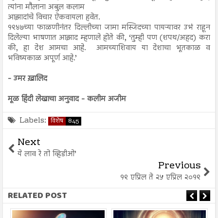
त्यांना मौलाना अबुल कलाम
आझादांचे विचार ऐकवायला हवेत.
१९४७च्या फाळणीनंतर दिल्लीच्या जामा मस्जिदच्या पायऱ्यावर उभं राहून
दिलेल्या भाषणात आझाद म्हणाले होते की, ‘तुम्ही पण (शपथ/अहद) करा
की, हा देश आमचा आहे. आमच्याशिवाय या देशाचा भूतकाळ व
भविष्यकाळ अपूर्ण आहे.’
- उमर ख़ालिद
मूळ हिंदी लेखाचा अनुवाद - कलीम अजीम
Labels:
विशेष
845
Next
ये लाव रे तो व्हिडीओ’
Previous
१९ एप्रिल ते २५ एप्रिल २०१९
RELATED POST