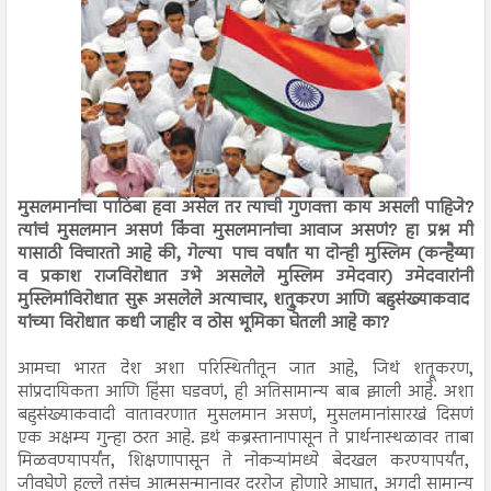
मुसलमानांचा पाठिंबा हवा असेल तर त्याची गुणवत्ता काय असली पाहिजे?
त्यांचं मुसलमान असणं किंवा मुसलमानांचा आवाज असणं? हा प्रश्न मी
यासाठी विचारतो आहे की, गेल्या पाच वर्षांत या दोन्ही मुस्लिम (कन्हैय्या
व प्रकाश राजविरोधात उभे असलेले मुस्लिम उमेदवार) उमेदवारांनी
मुस्लिमांविरोधात सुरू असलेले अत्याचार, शत्रुकरण आणि बहुसंख्याकवाद
यांच्या विरोधात कधी जाहीर व ठोस भूमिका घेतली आहे का?
आमचा भारत देश अशा परिस्थितीतून जात आहे, जिथं शत्रूकरण,
सांप्रदायिकता आणि हिंसा घडवणं, ही अतिसामान्य बाब झाली आहे. अशा
बहुसंख्याकवादी वातावरणात मुसलमान असणं, मुसलमानांसारखं दिसणं
एक अक्षम्य गुन्हा ठरत आहे. इथं कब्रस्तानापासून ते प्रार्थनास्थळावर ताबा
मिळवण्यापर्यंत, शिक्षणापासून ते नोकऱ्यांमध्ये बेदखल करण्यापर्यंत,
जीवघेणे हल्ले तसंच आत्मसन्मानावर दररोज होणारे आघात, अगदी सामान्य