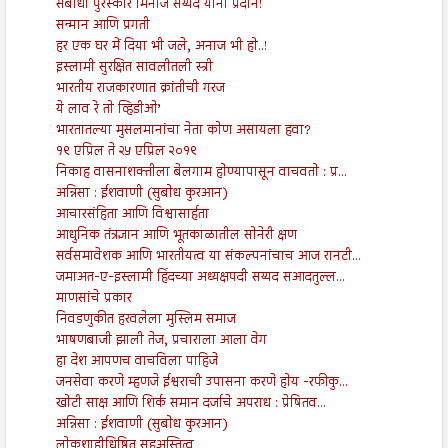
संबोधी पुरस्कार मिनाज सय्यद यांना प्रदान!
सन्मान आणि प्रगती
हर एक घर में दिया भी जले, अनाज भी हो..!
इस्लामी सुरक्षित सावलीतली स्त्री
भारतीय राजकारणात क्रांतीची गरज
ये लाव रे तो व्हिडीओ’
भारतातल्या मुसलमानांचा नेता कोण असायला हवा?
१९ एप्रिल ते २५ एप्रिल २०१९
निकाह वासनाशक्तीला बेलगाम होण्यापासून वाचवतो : प्र...
अन्निसा : ईशवाणी (सुबोध कुरआन)
आचारसंहिता आणि विश्वासार्हता
आधुनिक तंत्रज्ञान आणि भूतकाळातील सोनेरी क्षण
सर्वसमावेशक आणि भारतीयत्व या संकल्पनांचाच आज रानटी...
जमाअत-ए-इस्लामी हिंदच्या अध्यक्षपदी सय्यद सआदतुल्ल...
माणसांचे प्रकार
निवडणुकीत हरवलेला मुस्लिम समाज
भाषणबाजी झाली तेज, प्रचाराला आला वेग
हा देश आपणच वाचविला पाहिजे
जनसेवा करणे म्हणजे ईश्वराची उपासना करणे होय -रफीकु...
खोटी साक्ष आणि शिर्क समान दर्जाचे अपराध : प्रेषितव...
अन्निसा : ईशवाणी (सुबोध कुरआन)
लोकशाहीधिष्ठित सहअस्तित्व